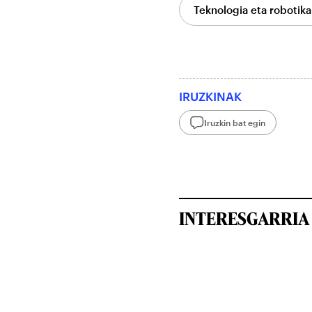
Teknologia eta robotika 
IRUZKINAK
Iruzkin bat egin
INTERESGARRIA 