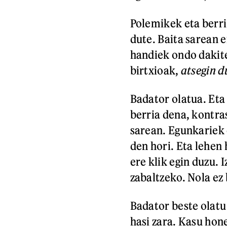
Polemikek eta berri
dute. Baita sarean e
handiek ondo dakite
birtxioak,
atsegin d
Badator olatua. Eta
berria dena, kontra
sarean. Egunkariek 
den hori. Eta lehen 
ere klik egin duzu. 
zabaltzeko. Nola ez
Badator beste olatu 
hasi zara. Kasu hon