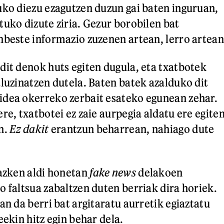
uko diezu ezagutzen duzun gai baten inguruan,
tuko dizute ziria. Gezur borobilen bat
nbeste informazio zuzenen artean, lerro artean
dit denok huts egiten dugula, eta txatbotek
aluzinatzen dutela. Baten batek azalduko dit
idea okerreko zerbait esateko egunean zehar.
re, txatbotei ez zaie aurpegia aldatu ere egite
n.
Ez dakit
erantzun beharrean, nahiago dute
 azken aldi honetan
fake news
delakoen
o faltsua zabaltzen duten berriak dira horiek.
an da berri bat argitaratu aurretik egiaztatu
eekin hitz egin behar dela.