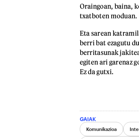
Oraingoan, baina, k
txatboten moduan. G
Eta sarean katramil
berri bat ezagutu d
berritasunak jakitea
egiten ari garenaz 
Ez da gutxi.
GAIAK
Komunikazioa
Inte