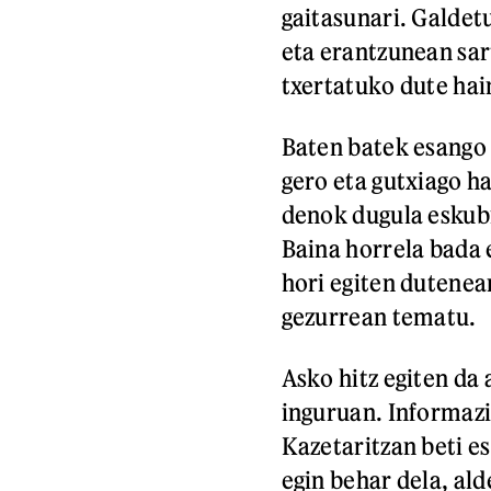
gaitasunari. Galdet
eta erantzunean sar
txertatuko dute hai
Baten batek esango 
gero eta gutxiago h
denok dugula eskub
Baina horrela bada e
hori egiten dutenea
gezurrean tematu.
Asko hitz egiten da
inguruan. Informazi
Kazetaritzan beti es
egin behar dela, ald