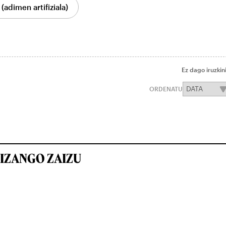
(adimen artifiziala)
Ez dago iruzkin
ORDENATU
IZANGO ZAIZU