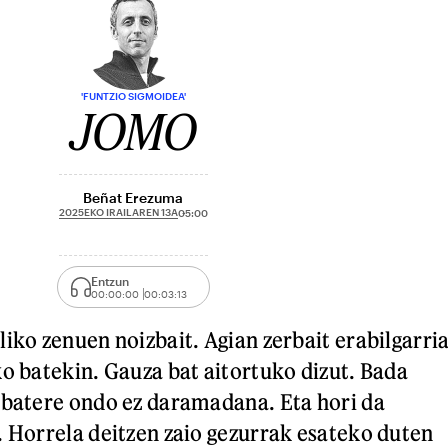
'FUNTZIO SIGMOIDEA'
JOMO
Beñat Erezuma
2025EKO IRAILAREN 13A
05:00
Entzun
00:00:00
00:03:13
iko zenuen noizbait. Agian zerbait erabilgarri
ko batekin. Gauza bat aitortuko dizut. Bada
 batere ondo ez daramadana. Eta hori da
. Horrela deitzen zaio gezurrak esateko duten