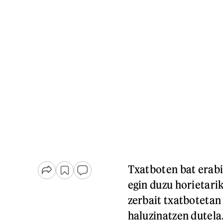
Txatboten bat erabil
egin duzu horietari
zerbait txatbotetan
haluzinatzen dutela