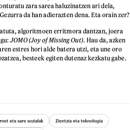
onturatu zara sarea haluzinatzen ari dela,
ezurra da han adierazten dena. Eta orain zer?
atuta, algoritmoen erritmora dantzan, joera
ugu:
JOMO (Joy of Missing Out)
. Hau da, azken
ren estres hori alde batera utzi, eta une oro
gozatzea, besteek egiten dutenaz kezkatu gabe.
rnet eta sare sozialak
Zientzia eta teknologia