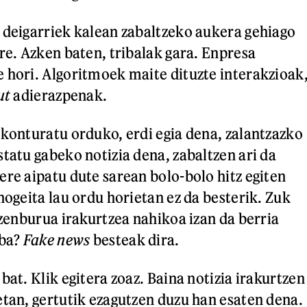
 deigarriek kalean zabaltzeko aukera gehiago
re. Azken baten, tribalak gara. Enpresa
 hori. Algoritmoek maite dituzte interakzioak
ut
adierazpenak.
 konturatu orduko, erdi egia dena, zalantzazko
statu gabeko notizia dena, zabaltzen ari da
ere aipatu dute sarean bolo-bolo hitz egiten
hogeita lau ordu horietan ez da besterik. Zuk
Izenburua irakurtzea nahikoa izan da berria
 ba?
Fake news
besteak dira.
bat. Klik egitera zoaz. Baina notizia irakurtzen
etan, gertutik ezagutzen duzu han esaten dena.