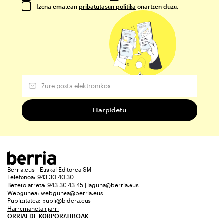
Izena ematean
pribatutasun politika
onartzen duzu.
Berria.eus - Euskal Editorea SM
Telefonoa: 943 30 40 30
Bezero arreta: 943 30 43 45 | laguna@berria.eus
Webgunea:
webgunea@berria.eus
Publizitatea:
publi@bidera.eus
Harremanetan jarri
ORRIALDE KORPORATIBOAK