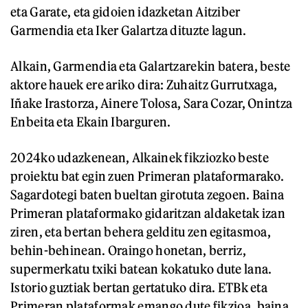
eta Garate, eta gidoien idazketan Aitziber
Garmendia eta Iker Galartza dituzte lagun.
Alkain, Garmendia eta Galartzarekin batera, beste
aktore hauek ere ariko dira: Zuhaitz Gurrutxaga,
Iñake Irastorza, Ainere Tolosa, Sara Cozar, Onintza
Enbeita eta Ekain Ibarguren.
2024ko udazkenean, Alkainek fikziozko beste
proiektu bat egin zuen Primeran plataformarako.
Sagardotegi baten bueltan girotuta zegoen. Baina
Primeran plataformako gidaritzan aldaketak izan
ziren, eta bertan behera gelditu zen egitasmoa,
behin-behinean. Oraingo honetan, berriz,
supermerkatu txiki batean kokatuko dute lana.
Istorio guztiak bertan gertatuko dira. ETBk eta
Primeran plataformak emango dute fikzioa, baina