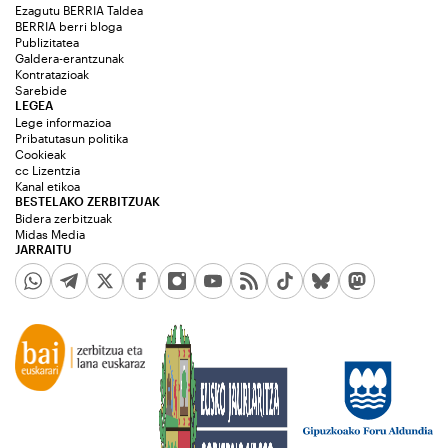
Ezagutu BERRIA Taldea
BERRIA berri bloga
Publizitatea
Galdera-erantzunak
Kontratazioak
Sarebide
LEGEA
Lege informazioa
Pribatutasun politika
Cookieak
cc Lizentzia
Kanal etikoa
BESTELAKO ZERBITZUAK
Bidera zerbitzuak
Midas Media
JARRAITU