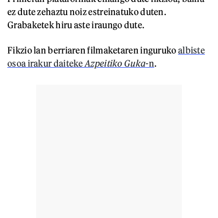
ez dute zehaztu noiz estreinatuko duten.
Grabaketek hiru aste iraungo dute.
Fikzio lan berriaren filmaketaren inguruko
albiste
osoa irakur daiteke
Azpeitiko Guka
-n
.