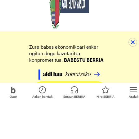
Zure babes ekonomikoari esker
egiten dugu kazetaritza
konprometitua.
BABESTU BERRIA
Egin zure ekarpena
Gaur
Azken berriak
Entzun BERRIA
Nire BERRIA
Atalak