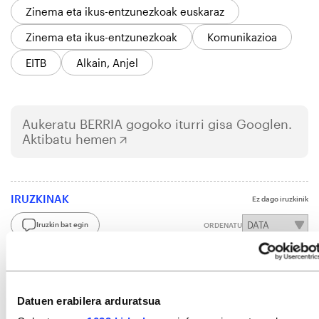
Zinema eta ikus-entzunezkoak euskaraz
Zinema eta ikus-entzunezkoak
Komunikazioa
EITB
Alkain, Anjel
Aukeratu
BERRIA
gogoko iturri gisa Googlen.
Aktibatu hemen
IRUZKINAK
Ez dago iruzkinik
Iruzkin bat egin
ORDENATU
Datuen erabilera arduratsua