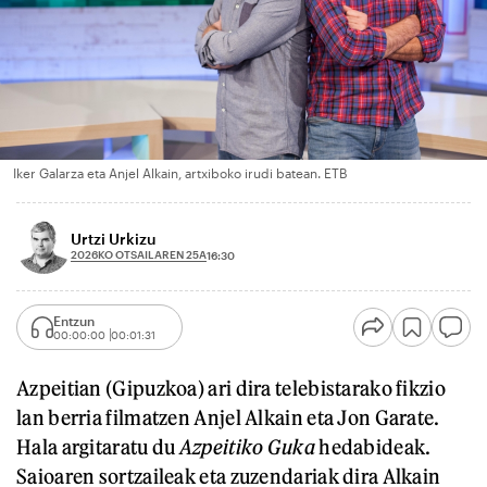
Iker Galarza eta Anjel Alkain, artxiboko irudi batean. ETB
Urtzi Urkizu
2026KO OTSAILAREN 25A
16:30
Entzun
00:00:00
00:01:31
Azpeitian (Gipuzkoa) ari dira telebistarako fikzio
lan berria filmatzen Anjel Alkain eta Jon Garate.
Hala argitaratu du
Azpeitiko Guka
hedabideak.
Saioaren sortzaileak eta zuzendariak dira Alkain