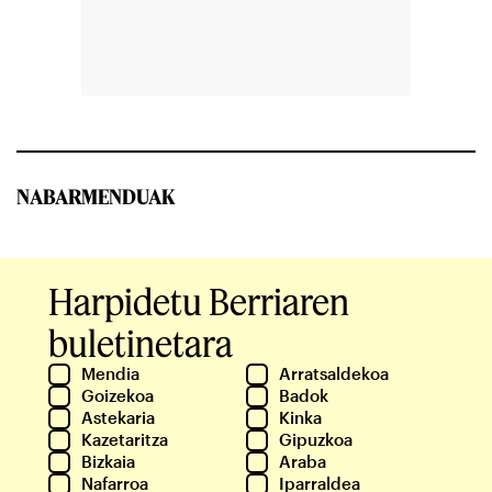
NABARMENDUAK
Harpidetu Berriaren
buletinetara
Mendia
Arratsaldekoa
Goizekoa
Badok
Astekaria
Kinka
Kazetaritza
Gipuzkoa
Bizkaia
Araba
Nafarroa
Iparraldea