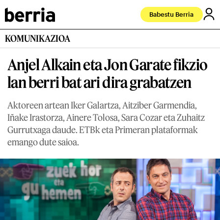
Babestu Berria
KOMUNIKAZIOA
Anjel Alkain eta Jon Garate fikzio
lan berri bat ari dira grabatzen
Aktoreen artean Iker Galartza, Aitziber Garmendia,
Iñake Irastorza, Ainere Tolosa, Sara Cozar eta Zuhaitz
Gurrutxaga daude. ETBk eta Primeran plataformak
emango dute saioa.