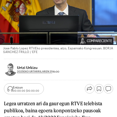
Jose Pablo Lopez RTVEko presidentea, atzo, Espainiako Kongresuan. BORJA
SANCHEZ-TRILLO / EFE
Urtzi Urkizu
2025EKO URTARRILAREN 31
15:00
Entzun
00:00:00
00:00:00
Legea urratzen ari da gaur egun RTVE telebista
publikoa, baina egoera konpontzeko pausoak