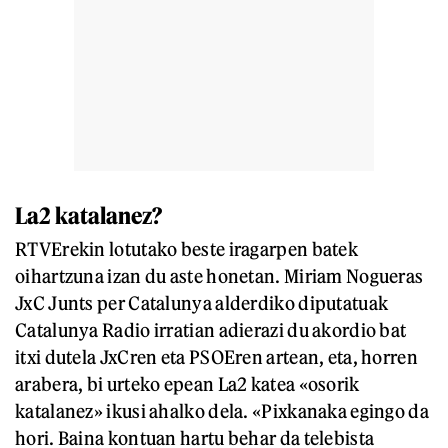
La2 katalanez?
RTVErekin lotutako beste iragarpen batek
oihartzuna izan du aste honetan. Miriam Nogueras
JxC Junts per Catalunya alderdiko diputatuak
Catalunya Radio irratian adierazi du akordio bat
itxi dutela JxCren eta PSOEren artean, eta, horren
arabera, bi urteko epean La2 katea «osorik
katalanez» ikusi ahalko dela. «Pixkanaka egingo da
hori. Baina kontuan hartu behar da telebista