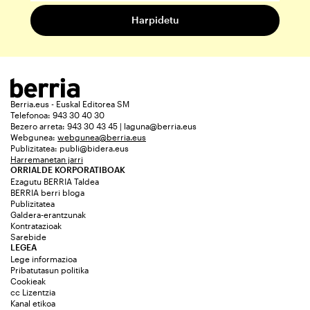
Berria.eus - Euskal Editorea SM
Telefonoa: 943 30 40 30
Bezero arreta: 943 30 43 45 | laguna@berria.eus
Webgunea:
webgunea@berria.eus
Publizitatea:
publi@bidera.eus
Harremanetan jarri
ORRIALDE KORPORATIBOAK
Ezagutu BERRIA Taldea
BERRIA berri bloga
Publizitatea
Galdera-erantzunak
Kontratazioak
Sarebide
LEGEA
Lege informazioa
Pribatutasun politika
Cookieak
cc Lizentzia
Kanal etikoa