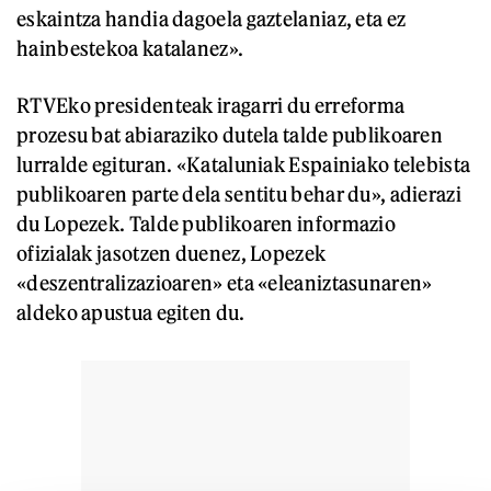
eskaintza handia dagoela gaztelaniaz, eta ez
hainbestekoa katalanez».
RTVEko presidenteak iragarri du erreforma
prozesu bat abiaraziko dutela talde publikoaren
lurralde egituran. «Kataluniak Espainiako telebista
publikoaren parte dela sentitu behar du», adierazi
du Lopezek. Talde publikoaren informazio
ofizialak jasotzen duenez, Lopezek
«deszentralizazioaren» eta «eleaniztasunaren»
aldeko apustua egiten du.