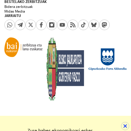
BESTELAKO ZERBITZUAK
Bidera zerbitzuak
Midas Media
JARRAITU
Zure babes ekonomikoari esker