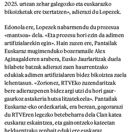
2025. urtean zehar galegozko eta euskarazko
bikoizketak ere txertatzen», adierazi du Lopezek.
Edonola ere, Lopezek nabarmendu du prozesua
«mantsoa» dela. «Eta prozesu hori ezin da adimen
artifizialarekin egin». Hain zuzen ere, Pantailak
Euskaraz mugimenduko bozeramaile Alex
Aginagalderen arabera, Eusko Jaurlaritzak duela
hilabete batzuk adierazi zuen haurrentzako
edukiak adimen artifizialaren bidez bikoiztea zuela
lehentasun. «Zorionez, RTVEko zuzendaritzak
bere adierazpenen bidez argi utzi du hori gaur-
gaurkoz astakeria hutsa litzatekeela». Pantailak
Euskaraz-eko ordezkariak, era berean, gogorarazi
du RTVEren legezko betebeharra dela Clan katea
euskaraz eskaintzea, eta gainontzeko kateetan
helduentzako zenbait eduki ere euskaraz