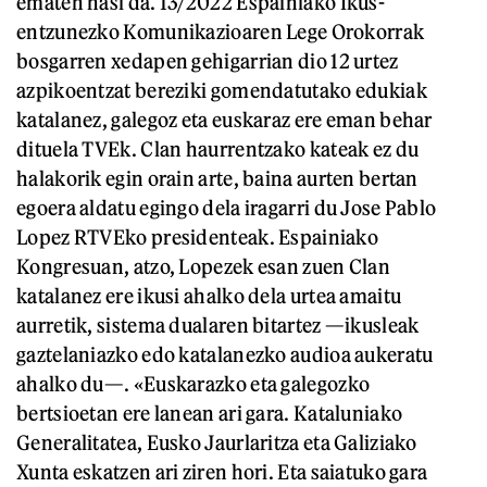
ematen hasi da. 13/2022 Espainiako Ikus-
entzunezko Komunikazioaren Lege Orokorrak
bosgarren xedapen gehigarrian dio 12 urtez
azpikoentzat bereziki gomendatutako edukiak
katalanez, galegoz eta euskaraz ere eman behar
dituela TVEk. Clan haurrentzako kateak ez du
halakorik egin orain arte, baina aurten bertan
egoera aldatu egingo dela iragarri du Jose Pablo
Lopez RTVEko presidenteak. Espainiako
Kongresuan, atzo, Lopezek esan zuen Clan
katalanez ere ikusi ahalko dela urtea amaitu
aurretik, sistema dualaren bitartez —ikusleak
gaztelaniazko edo katalanezko audioa aukeratu
ahalko du—. «Euskarazko eta galegozko
bertsioetan ere lanean ari gara. Kataluniako
Generalitatea, Eusko Jaurlaritza eta Galiziako
Xunta eskatzen ari ziren hori. Eta saiatuko gara