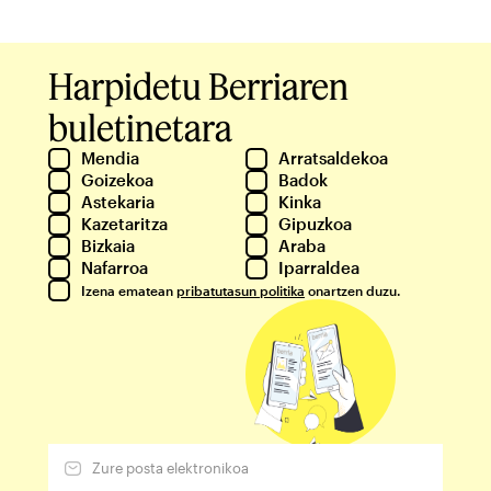
Harpidetu Berriaren
buletinetara
Mendia
Arratsaldekoa
Goizekoa
Badok
Astekaria
Kinka
Kazetaritza
Gipuzkoa
Bizkaia
Araba
Nafarroa
Iparraldea
Izena ematean
pribatutasun politika
onartzen duzu.