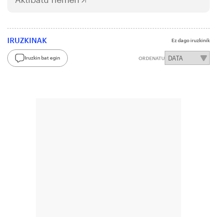
IRUZKINAK
Ez dago iruzkinik
Iruzkin bat egin
ORDENATU