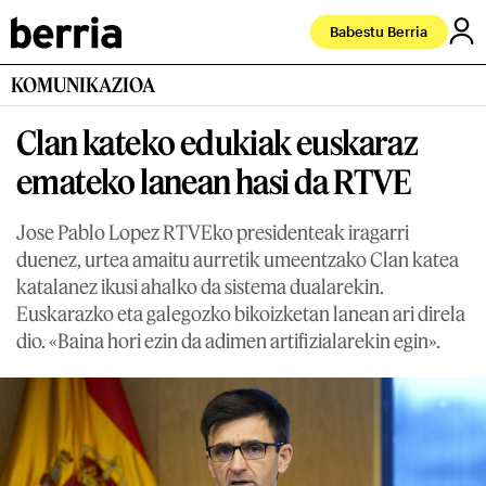
Babestu Berria
KOMUNIKAZIOA
Clan kateko edukiak euskaraz
emateko lanean hasi da RTVE
Jose Pablo Lopez RTVEko presidenteak iragarri
duenez, urtea amaitu aurretik umeentzako Clan katea
katalanez ikusi ahalko da sistema dualarekin.
Euskarazko eta galegozko bikoizketan lanean ari direla
dio. «Baina hori ezin da adimen artifizialarekin egin».