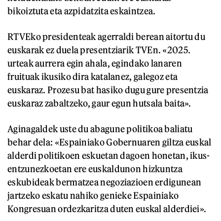
bikoiztuta eta azpidatzita eskaintzea.
RTVEko presidenteak agerraldi berean aitortu du
euskarak ez duela presentziarik TVEn. «2025.
urteak aurrera egin ahala, egindako lanaren
fruituak ikusiko dira katalanez, galegoz eta
euskaraz. Prozesu bat hasiko dugu gure presentzia
euskaraz zabaltzeko, gaur egun hutsala baita».
Aginagaldek uste du abagune politikoa baliatu
behar dela: «Espainiako Gobernuaren giltza euskal
alderdi politikoen eskuetan dagoen honetan, ikus-
entzunezkoetan ere euskaldunon hizkuntza
eskubideak bermatzea negoziazioen erdigunean
jartzeko eskatu nahiko genieke Espainiako
Kongresuan ordezkaritza duten euskal alderdiei».