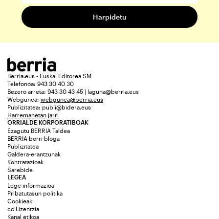
Berria.eus - Euskal Editorea SM
Telefonoa: 943 30 40 30
Bezero arreta: 943 30 43 45 | laguna@berria.eus
Webgunea:
webgunea@berria.eus
Publizitatea:
publi@bidera.eus
Harremanetan jarri
ORRIALDE KORPORATIBOAK
Ezagutu BERRIA Taldea
BERRIA berri bloga
Publizitatea
Galdera-erantzunak
Kontratazioak
Sarebide
LEGEA
Lege informazioa
Pribatutasun politika
Cookieak
cc Lizentzia
Kanal etikoa