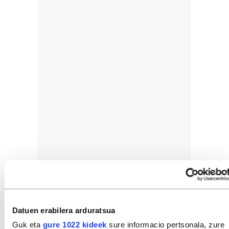
Datuen erabilera arduratsua
Guk eta
gure 1022 kideek
sure informacio pertsonala, zure