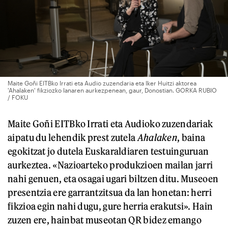
Maite Goñi EITBko Irrati eta Audio zuzendaria eta Iker Huitzi aktorea
'Ahalaken' fikziozko lanaren aurkezpenean, gaur, Donostian. GORKA RUBIO
/ FOKU
Maite Goñi EITBko Irrati eta Audioko zuzendariak
aipatu du lehendik prest zutela
Ahalaken
, baina
egokitzat jo dutela Euskaraldiaren testuinguruan
aurkeztea. «Nazioarteko produkzioen mailan jarri
nahi genuen, eta osagai ugari biltzen ditu. Museoen
presentzia ere garrantzitsua da lan honetan: herri
fikzioa egin nahi dugu, gure herria erakutsi». Hain
zuzen ere, hainbat museotan QR bidez emango