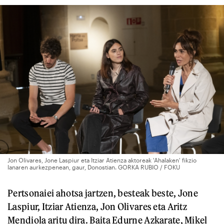
Jon Olivares, Jone Laspiur eta Itziar Atienza aktoreak 'Ahalaken' fikzio
lanaren aurkezpenean, gaur, Donostian. GORKA RUBIO / FOKU
Pertsonaiei ahotsa jartzen, besteak beste, Jone
Laspiur, Itziar Atienza, Jon Olivares eta Aritz
Mendiola aritu dira. Baita Edurne Azkarate, Mikel