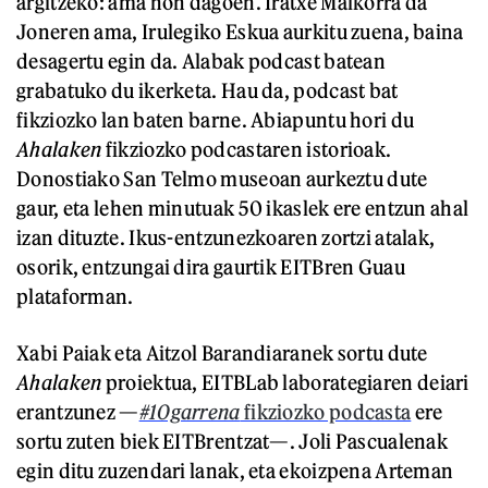
argitzeko: ama non dagoen. Iratxe Malkorra da
Joneren ama, Irulegiko Eskua aurkitu zuena, baina
desagertu egin da. Alabak podcast batean
grabatuko du ikerketa. Hau da, podcast bat
fikziozko lan baten barne. Abiapuntu hori du
Ahalaken
fikziozko podcastaren istorioak.
Donostiako San Telmo museoan aurkeztu dute
gaur, eta lehen minutuak 50 ikaslek ere entzun ahal
izan dituzte. Ikus-entzunezkoaren zortzi atalak,
osorik, entzungai dira gaurtik EITBren Guau
plataforman.
Xabi Paiak eta Aitzol Barandiaranek sortu dute
Ahalaken
proiektua, EITBLab laborategiaren deiari
erantzunez —
#10garrena
fikziozko podcasta
ere
sortu zuten biek EITBrentzat—. Joli Pascualenak
egin ditu zuzendari lanak, eta ekoizpena Arteman