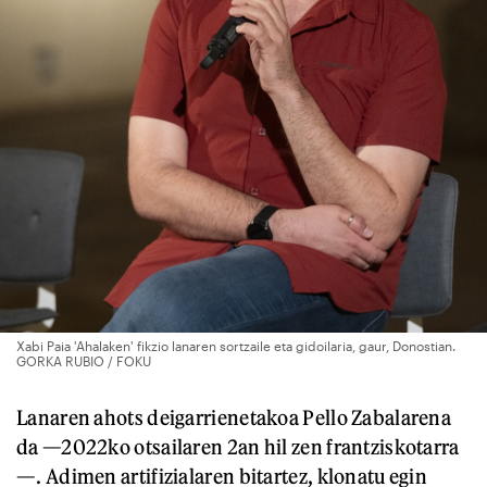
Xabi Paia 'Ahalaken' fikzio lanaren sortzaile eta gidoilaria, gaur, Donostian.
GORKA RUBIO / FOKU
Lanaren ahots deigarrienetakoa Pello Zabalarena
da —2022ko otsailaren 2an hil zen frantziskotarra
—. Adimen artifizialaren bitartez, klonatu egin