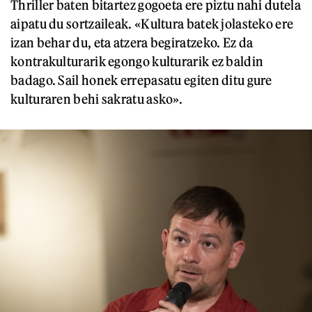
Thriller baten bitartez gogoeta ere piztu nahi dutela
aipatu du sortzaileak. «Kultura batek jolasteko ere
izan behar du, eta atzera begiratzeko. Ez da
kontrakulturarik egongo kulturarik ez baldin
badago. Sail honek errepasatu egiten ditu gure
kulturaren behi sakratu asko».