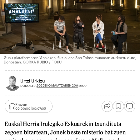
Guau plataformaren 'Ahalaken' fikzio lana San Telmo museoan aurkeztu dute,
Donostian. GORKA RUBIO / FOKU
Urtzi Urkizu
2025EKO MAIATZAREN 20A
DONOSTIA
15:00
Entzun
00:00:00
00:07:05
Euskal Herria Irulegiko Eskuarekin txundituta
zegoen bitartean, Jonek beste misterio bat zuen