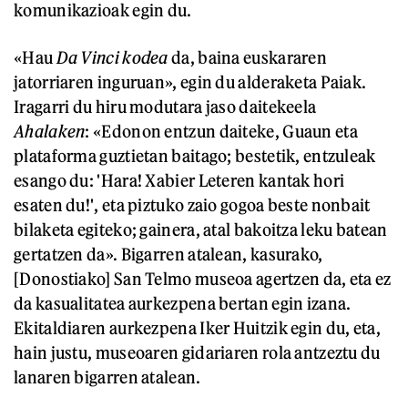
komunikazioak egin du.
«Hau
Da Vinci kodea
da, baina euskararen
jatorriaren inguruan», egin du alderaketa Paiak.
Iragarri du hiru modutara jaso daitekeela
Ahalaken
: «Edonon entzun daiteke, Guaun eta
plataforma guztietan baitago; bestetik, entzuleak
esango du: 'Hara! Xabier Leteren kantak hori
esaten du!', eta piztuko zaio gogoa beste nonbait
bilaketa egiteko; gainera, atal bakoitza leku batean
gertatzen da». Bigarren atalean, kasurako,
[Donostiako] San Telmo museoa agertzen da, eta ez
da kasualitatea aurkezpena bertan egin izana.
Ekitaldiaren aurkezpena Iker Huitzik egin du, eta,
hain justu, museoaren gidariaren rola antzeztu du
lanaren bigarren atalean.