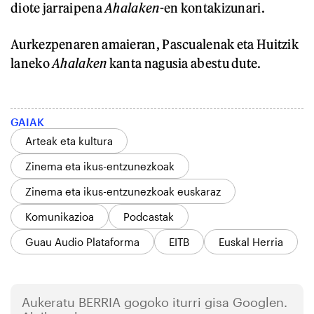
diote jarraipena
Ahalaken
-en kontakizunari.
Aurkezpenaren amaieran, Pascualenak eta Huitzik
laneko
Ahalaken
kanta nagusia abestu dute.
GAIAK
Arteak eta kultura
Zinema eta ikus-entzunezkoak
Zinema eta ikus-entzunezkoak euskaraz
Komunikazioa
Podcastak
Guau Audio Plataforma
EITB
Euskal Herria
Aukeratu
BERRIA
gogoko iturri gisa Googlen.