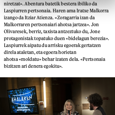
niretzat». Abentura batetik bestera ibiliko da
Laspiurren pertsonaia. Haren ama Iratxe Malkorra
izango da Itziar Atienza. «Zoragarria izan da
Malkorraren pertsonaiari ahotsa jartzea». Jon
Olivaresek, berriz, taxista antzeztuko du, Jone
protagonistak topatuko duen «bidelagun berezia».
Laspiurrek aipatu du arrisku egoerak gertatzen
direla ataletan, eta egoera horietan
ahotsa «moldatu» behar izaten dela. «Pertsonaia
bizitzen ari denera egokitu».