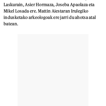
Laskurain, Asier Hormaza, Joseba Apaolaza eta
Mikel Losada ere. Mattin Aiestaran Irulegiko
indusketako arkeologoak ere jarri du ahotsa atal
batean.