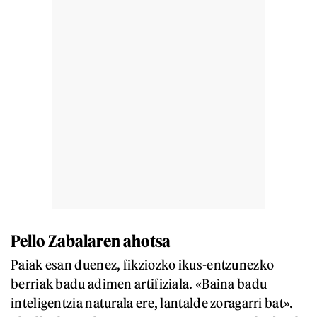
Pello Zabalaren ahotsa
Paiak esan duenez, fikziozko ikus-entzunezko
berriak badu adimen artifiziala. «Baina badu
inteligentzia naturala ere, lantalde zoragarri bat».