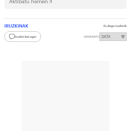
Aktibatu hemen
IRUZKINAK
Ez dago iruzkinik
Iruzkin bat egin
ORDENATU