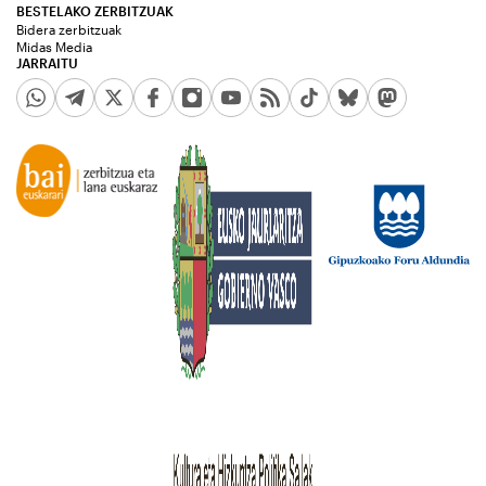
BESTELAKO ZERBITZUAK
Bidera zerbitzuak
Midas Media
JARRAITU