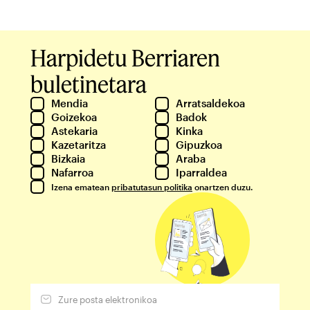
Harpidetu Berriaren
buletinetara
Mendia
Arratsaldekoa
Goizekoa
Badok
Astekaria
Kinka
Kazetaritza
Gipuzkoa
Bizkaia
Araba
Nafarroa
Iparraldea
Izena ematean
pribatutasun politika
onartzen duzu.