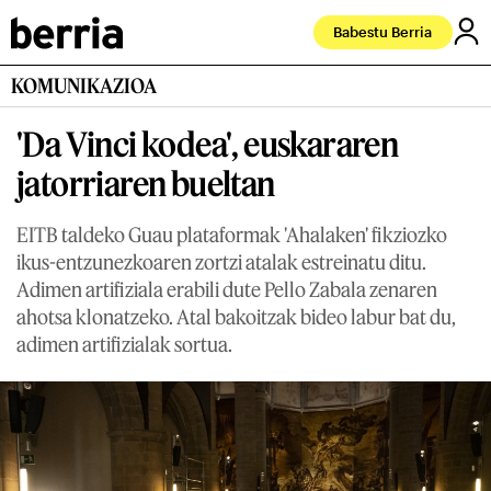
Babestu Berria
KOMUNIKAZIOA
'Da Vinci kodea', euskararen
jatorriaren bueltan
EITB taldeko Guau plataformak 'Ahalaken' fikziozko
ikus-entzunezkoaren zortzi atalak estreinatu ditu.
Adimen artifiziala erabili dute Pello Zabala zenaren
ahotsa klonatzeko. Atal bakoitzak bideo labur bat du,
adimen artifizialak sortua.