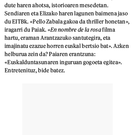
dute haren ahotsa, istorioaren mesedetan.
Sendiaren eta Elizako haren lagunen baimena jaso
du EITBk. «Pello Zabala gakoa da thriller honetan»,
iragarri du Paiak. «
En nombre de la rosa
filma
hartu, eraman Arantzazuko santutegira, eta
imajinatu ezazue horren euskal bertsio bat». Azken
helburua zein da? Paiaren erantzuna:
«Euskalduntasunaren inguruan gogoeta egitea».
Entretenituz, bide batez.