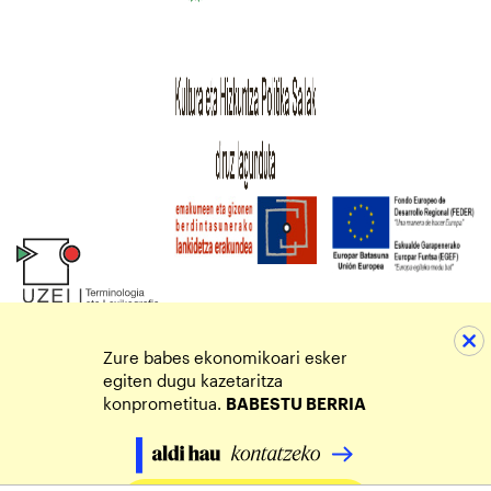
Zure babes ekonomikoari esker
egiten dugu kazetaritza
konprometitua.
BABESTU BERRIA