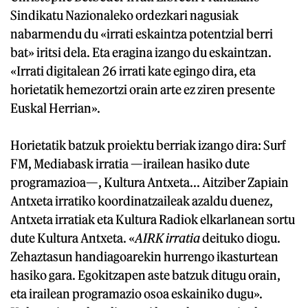
Sindikatu Nazionaleko ordezkari nagusiak
nabarmendu du «irrati eskaintza potentzial berri
bat» iritsi dela. Eta eragina izango du eskaintzan.
«Irrati digitalean 26 irrati kate egingo dira, eta
horietatik hemezortzi orain arte ez ziren presente
Euskal Herrian».
Horietatik batzuk proiektu berriak izango dira: Surf
FM, Mediabask irratia —irailean hasiko dute
programazioa—, Kultura Antxeta... Aitziber Zapiain
Antxeta irratiko koordinatzaileak azaldu duenez,
Antxeta irratiak eta Kultura Radiok elkarlanean sortu
dute Kultura Antxeta. «
AIRK irratia
deituko diogu.
Zehaztasun handiagoarekin hurrengo ikasturtean
hasiko gara. Egokitzapen aste batzuk ditugu orain,
eta irailean programazio osoa eskainiko dugu».