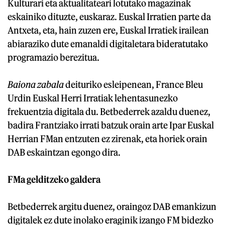
Kulturari eta aktualitateari lotutako magazinak
eskainiko dituzte, euskaraz. Euskal Irratien parte da
Antxeta, eta, hain zuzen ere, Euskal Irratiek irailean
abiaraziko dute emanaldi digitaletara bideratutako
programazio berezitua.
Baiona zabala
deituriko esleipenean, France Bleu
Urdin Euskal Herri Irratiak lehentasunezko
frekuentzia digitala du. Betbederrek azaldu duenez,
badira Frantziako irrati batzuk orain arte Ipar Euskal
Herrian FMan entzuten ez zirenak, eta horiek orain
DAB eskaintzan egongo dira.
FMa gelditzeko galdera
Betbederrek argitu duenez, oraingoz DAB emankizun
digitalek ez dute inolako eraginik izango FM bidezko