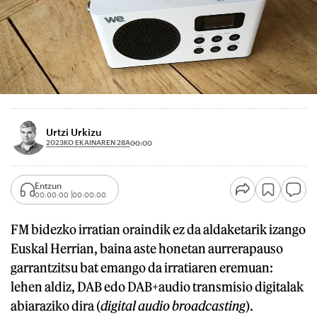
Urtzi Urkizu
2023KO EKAINAREN 28A
00:00
Entzun
00:00:00
00:00:00
FM bidezko irratian oraindik ez da aldaketarik izango
Euskal Herrian, baina aste honetan aurrerapauso
garrantzitsu bat emango da irratiaren eremuan:
lehen aldiz, DAB edo DAB+audio transmisio digitalak
abiaraziko dira (
digital audio broadcasting
).