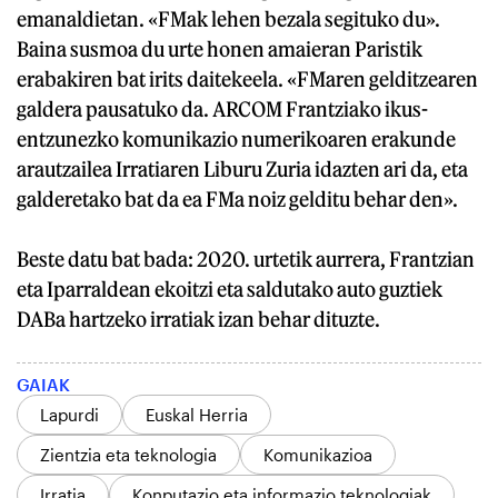
emanaldietan. «FMak lehen bezala segituko du».
Baina susmoa du urte honen amaieran Paristik
erabakiren bat irits daitekeela. «FMaren gelditzearen
galdera pausatuko da. ARCOM Frantziako ikus-
entzunezko komunikazio numerikoaren erakunde
arautzailea Irratiaren Liburu Zuria idazten ari da, eta
galderetako bat da ea FMa noiz gelditu behar den».
Beste datu bat bada: 2020. urtetik aurrera, Frantzian
eta Iparraldean ekoitzi eta saldutako auto guztiek
DABa hartzeko irratiak izan behar dituzte.
GAIAK
Lapurdi
Euskal Herria
Zientzia eta teknologia
Komunikazioa
Irratia
Konputazio eta informazio teknologiak