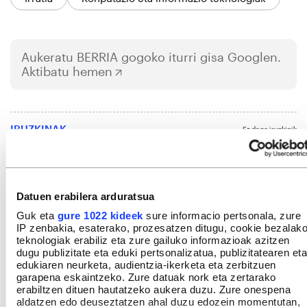
Aukeratu
BERRIA
gogoko iturri gisa Googlen.
Aktibatu hemen
IRUZKINAK
Ez dago iruzkinik
Iruzkin bat egin
ORDENATU
Datuen erabilera arduratsua
Guk eta
gure 1022 kideek
sure informacio pertsonala, zure
IP zenbakia, esaterako, prozesatzen ditugu, cookie bezalak
teknologiak erabiliz eta zure gailuko informazioak azitzen
dugu publizitate eta eduki pertsonalizatua, publizitatearen eta
edukiaren neurketa, audientzia-ikerketa eta zerbitzuen
garapena eskaintzeko. Zure datuak nork eta zertarako
erabiltzen dituen hautatzeko aukera duzu. Zure onespena
aldatzen edo deuseztatzen ahal duzu edozein momentutan,