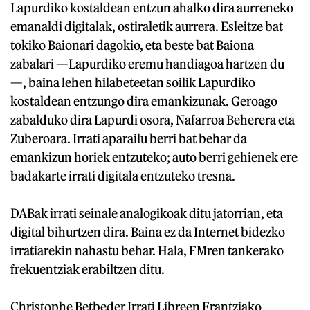
Lapurdiko kostaldean entzun ahalko dira aurreneko
emanaldi digitalak, ostiraletik aurrera. Esleitze bat
tokiko Baionari dagokio, eta beste bat Baiona
zabalari —Lapurdiko eremu handiagoa hartzen du
—, baina lehen hilabeteetan soilik Lapurdiko
kostaldean entzungo dira emankizunak. Geroago
zabalduko dira Lapurdi osora, Nafarroa Beherera eta
Zuberoara. Irrati aparailu berri bat behar da
emankizun horiek entzuteko; auto berri gehienek ere
badakarte irrati digitala entzuteko tresna.
DABak irrati seinale analogikoak ditu jatorrian, eta
digital bihurtzen dira. Baina ez da Internet bidezko
irratiarekin nahastu behar. Hala, FMren tankerako
frekuentziak erabiltzen ditu.
Christophe Betbeder Irrati Libreen Frantziako