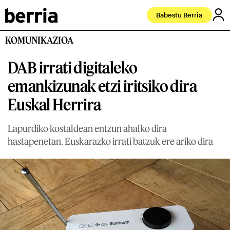
Babestu Berria
KOMUNIKAZIOA
DAB irrati digitaleko
emankizunak etzi iritsiko dira
Euskal Herrira
Lapurdiko kostaldean entzun ahalko dira
hastapenetan. Euskarazko irrati batzuk ere ariko dira