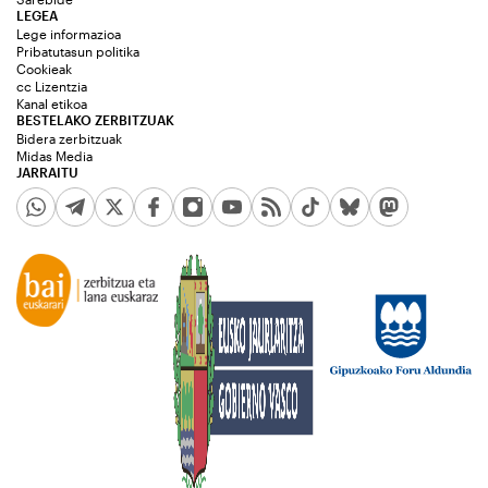
LEGEA
Lege informazioa
Pribatutasun politika
Cookieak
cc Lizentzia
Kanal etikoa
BESTELAKO ZERBITZUAK
Bidera zerbitzuak
Midas Media
JARRAITU