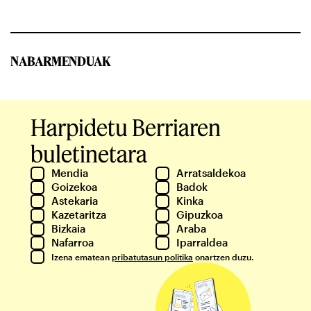
NABARMENDUAK
Harpidetu Berriaren
buletinetara
Mendia
Arratsaldekoa
Goizekoa
Badok
Astekaria
Kinka
Kazetaritza
Gipuzkoa
Bizkaia
Araba
Nafarroa
Iparraldea
Izena ematean
pribatutasun politika
onartzen duzu.