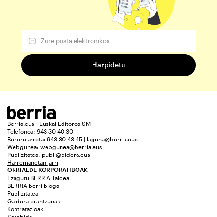
Berria.eus - Euskal Editorea SM
Telefonoa: 943 30 40 30
Bezero arreta: 943 30 43 45 | laguna@berria.eus
Webgunea:
webgunea@berria.eus
Publizitatea:
publi@bidera.eus
Harremanetan jarri
ORRIALDE KORPORATIBOAK
Ezagutu BERRIA Taldea
BERRIA berri bloga
Publizitatea
Galdera-erantzunak
Kontratazioak
Sarebide