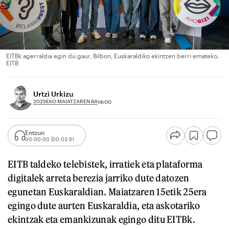
EITBk agerraldia egin du gaur, Bilbon, Euskaraldiko ekintzen berri emateko.
EITB
Urtzi Urkizu
2025EKO MAIATZAREN 8A
14:00
Entzun
00:00:00
00:03:51
EITB taldeko telebistek, irratiek eta plataforma
digitalek arreta berezia jarriko dute datozen
egunetan Euskaraldian. Maiatzaren 15etik 25era
egingo dute aurten Euskaraldia, eta askotariko
ekintzak eta emankizunak egingo ditu EITBk.