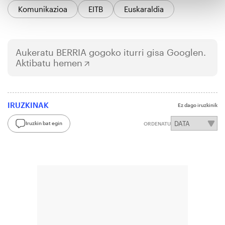
Komunikazioa
EITB
Euskaraldia
Aukeratu
BERRIA
gogoko iturri gisa Googlen.
Aktibatu hemen
IRUZKINAK
Ez dago iruzkinik
Iruzkin bat egin
ORDENATU