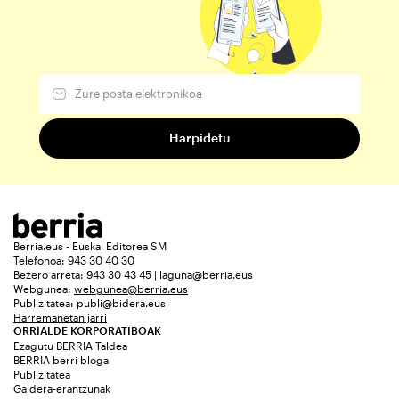
Berria.eus - Euskal Editorea SM
Telefonoa: 943 30 40 30
Bezero arreta: 943 30 43 45 | laguna@berria.eus
Webgunea:
webgunea@berria.eus
Publizitatea:
publi@bidera.eus
Harremanetan jarri
ORRIALDE KORPORATIBOAK
Ezagutu BERRIA Taldea
BERRIA berri bloga
Publizitatea
Galdera-erantzunak