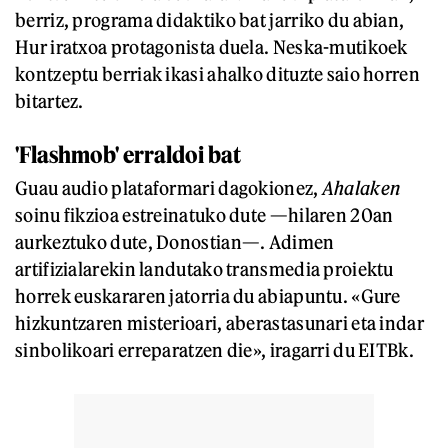
berriz, programa didaktiko bat jarriko du abian,
Hur iratxoa protagonista duela. Neska-mutikoek
kontzeptu berriak ikasi ahalko dituzte saio horren
bitartez.
'Flashmob' erraldoi bat
Guau audio plataformari dagokionez,
Ahalaken
soinu fikzioa estreinatuko dute —hilaren 20an
aurkeztuko dute, Donostian—. Adimen
artifizialarekin landutako transmedia proiektu
horrek euskararen jatorria du abiapuntu. «Gure
hizkuntzaren misterioari, aberastasunari eta indar
sinbolikoari erreparatzen die», iragarri du EITBk.