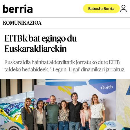
Babestu Berria
KOMUNIKAZIOA
EITBk bat egingo du
Euskaraldiarekin
Euskaraldia hainbat alderditatik jorratuko dute EITB
taldeko hedabideek, '11 egun, 11 gai' dinamikari jarraituz.