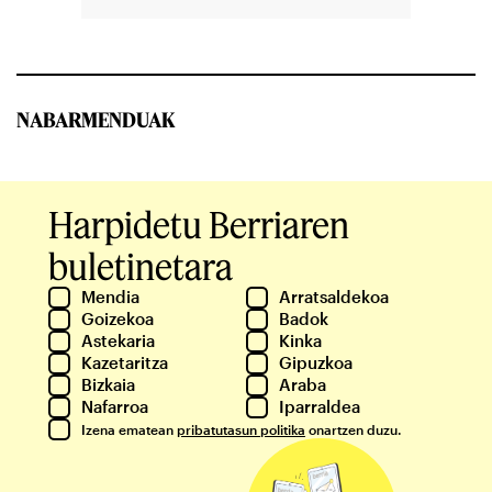
NABARMENDUAK
Harpidetu Berriaren
buletinetara
Mendia
Arratsaldekoa
Goizekoa
Badok
Astekaria
Kinka
Kazetaritza
Gipuzkoa
Bizkaia
Araba
Nafarroa
Iparraldea
Izena ematean
pribatutasun politika
onartzen duzu.