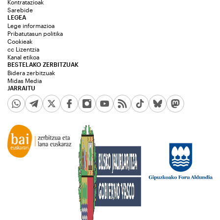
Kontratazioak
Sarebide
LEGEA
Lege informazioa
Pribatutasun politika
Cookieak
cc Lizentzia
Kanal etikoa
BESTELAKO ZERBITZUAK
Bidera zerbitzuak
Midas Media
JARRAITU