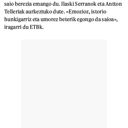
saio berezia emango du. Ilaski Serranok eta Antton
Telleriak aurkeztuko dute. «Emozioz, istorio
hunkigarriz eta umorez beterik egongo da saioa»,
iragarri du ETBk.