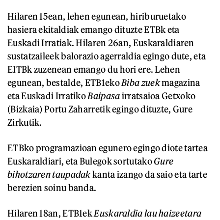
Hilaren 15ean, lehen egunean, hiriburuetako
hasiera ekitaldiak emango dituzte ETBk eta
Euskadi Irratiak. Hilaren 26an, Euskaraldiaren
sustatzaileek balorazio agerraldia egingo dute, eta
EITBk zuzenean emango du hori ere. Lehen
egunean, bestalde, ETB1eko
Biba zuek
magazina
eta Euskadi Irratiko
Baipasa
irratsaioa Getxoko
(Bizkaia) Portu Zaharretik egingo dituzte, Gure
Zirkutik.
ETBko programazioan egunero egingo diote tartea
Euskaraldiari, eta Bulegok sortutako
Gure
bihotzaren taupadak
kanta izango da saio eta tarte
berezien soinu banda.
Hilaren 18an, ETB1ek
Euskaraldia lau haizeetara