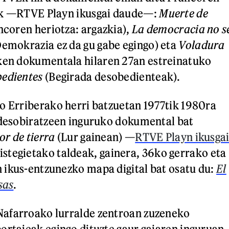
ak —RTVE Playn ikusgai daude—:
Muerte de
ncoren heriotza: argazkia),
La democracia no s
emokrazia ez da gu gabe egingo) eta
Voladura
zken dokumentala hilaren 27an estreinatuko
edientes
(Begirada desobedienteak).
o Erriberako herri batzuetan 1977tik 1980ra
 desobiratzeen inguruko dokumental bat
lor de tierra
(Lur gainean) —
RTVE Playn ikusga
stegietako taldeak, gainera, 36ko gerrako eta
ikus-entzunezko mapa digital bat osatu du:
El
sas
.
afarroako lurralde zentroan zuzeneko
ortajeak egingo dituzte gaur gaiaren inguruan.