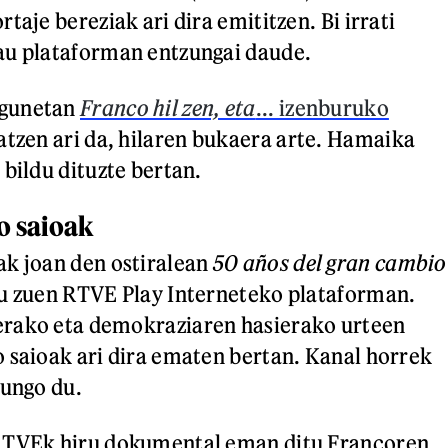
taje bereziak ari dira emititzen. Bi irrati
au plataforman entzungai daude.
egunetan
Franco hil zen, eta
... izenburuko
tzen ari da, hilaren bukaera arte. Hamaika
 bildu dituzte bertan.
o saioak
ak joan den ostiralean
50 años del gran cambio
tu zuen RTVE Play Interneteko plataforman.
rako eta demokraziaren hasierako urteen
 saioak ari dira ematen bertan. Kanal horrek
aungo du.
 TVEk hiru dokumental eman ditu Francoren