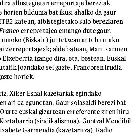
dira albistegietan erreportaje bereziak
 horien bilduma bat ikusi ahalko da gaur
TB2 katean, albistegietako saio bereziaren
 Franco
erreportajea emango dute gaur,
Lumoko (Bizkaia) juntetxean antolatutako
atz erreportajeak; alde batean, Mari Karmen
Etxeberria izango dira, eta, bestean, Euskal
utatik joandako sei gazte. Francoren irudia
gazte horiek.
riz, Xiker Esnal kazetariak egindako
n ari da egunotan. Gaur solasaldi berezi bat
0 urte euskal gizartean erreferente ziren hiru
ortabarria (sindikalismoa), Gontzal Mendibil
Elixabete Garmendia (kazetaritza). Radio