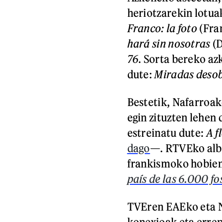
heriotzarekin lotu
Franco: la foto
(Fra
hará sin nosotras
(D
76
. Sorta bereko a
dute:
Miradas desob
Bestetik, Nafarroak
egin zituzten lehen
estreinatu dute:
A f
dago
—. RTVEko albi
frankismoko hobien 
país de las 6.000 fo
TVEren EAEko eta N
konexioak eta errep