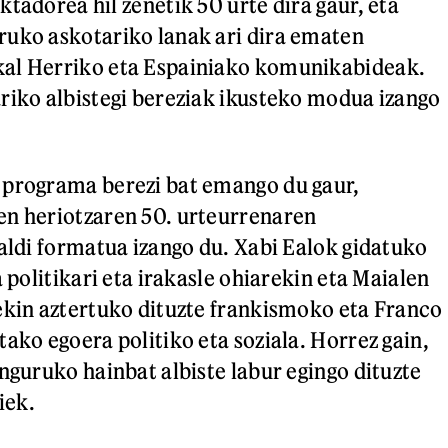
tadorea hil zenetik 50 urte dira gaur, eta
ruko askotariko lanak ari dira ematen
al Herriko eta Espainiako komunikabideak.
riko albistegi bereziak ikusteko modua izango
 programa berezi bat emango du gaur,
en heriotzaren 50. urteurrenaren
saldi formatua izango du. Xabi Ealok gidatuko
a politikari eta irakasle ohiarekin eta Maialen
ekin aztertuko dituzte frankismoko eta Franco
ako egoera politiko eta soziala. Horrez gain,
inguruko hainbat albiste labur egingo dituzte
iek.