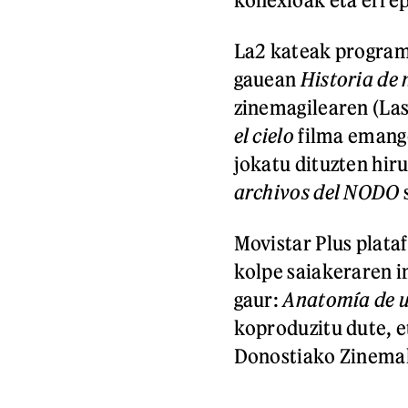
La2 kateak programa
gauean
Historia de 
zinemagilearen (La
el cielo
filma emango
jokatu dituzten hiru
archivos del NODO
Movistar Plus plata
kolpe saiakeraren i
gaur:
Anatomía de u
koproduzitu dute, e
Donostiako Zinemald