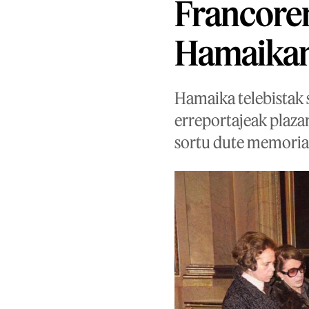
Francoren
Hamaikan
Hamaika telebistak 
erreportajeak plazar
sortu dute memoriar