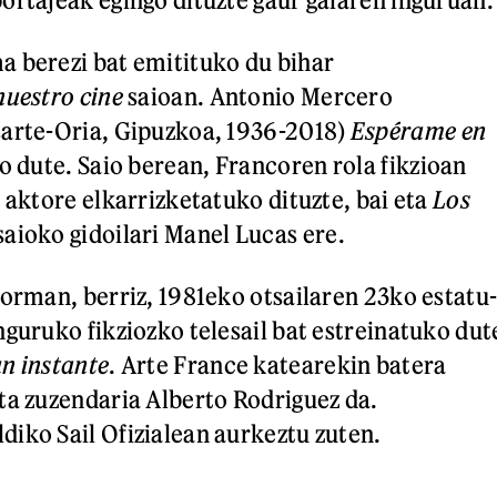
 berezi bat emitituko du bihar
nuestro cine
saioan. Antonio Mercero
sarte-Oria, Gipuzkoa, 1936-2018)
Espérame en
 dute. Saio berean, Francoren rola fikzioan
 aktore elkarrizketatuko dituzte, bai eta
Los
saioko gidoilari Manel Lucas ere.
forman, berriz, 1981eko otsailaren 23ko estatu
nguruko fikziozko telesail bat estreinatuko dut
n instante
. Arte France katearekin batera
ta zuzendaria Alberto Rodriguez da.
iko Sail Ofizialean aurkeztu zuten.