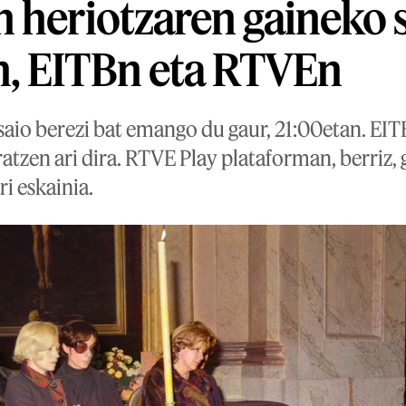
 heriotzaren gaineko 
, EITBn eta RTVEn
saio berezi bat emango du gaur, 21:00etan. EIT
atzen ari dira. RTVE Play plataforman, berriz, 
i eskainia.