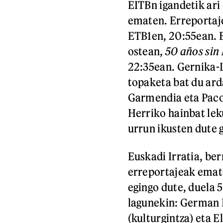
EITBn igandetik ari 
ematen. Erreportaje
ETB1en, 20:55ean. E
ostean,
50 años sin
22:35ean. Gernika-
topaketa bat du ard
Garmendia eta Paco 
Herriko hainbat lek
urrun ikusten dute 
Euskadi Irratia, ber
erreportajeak emate
egingo dute, duela 5
lagunekin: German K
(kulturgintza) eta 