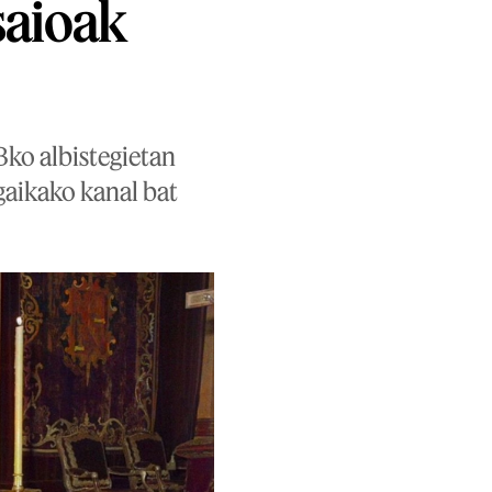
saioak
Bko albistegietan
gaikako kanal bat