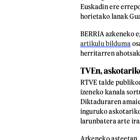
Euskadin ere errepor
horietako lanak Gu
BERRIA azkeneko 
artikulu bilduma
osa
herritarren ahotsak
TVEn, askotarik
RTVE talde publiko
izeneko kanala sor
Diktaduraren amaie
inguruko askotariko
larunbatera arte ir
Azkeneko asteetan,