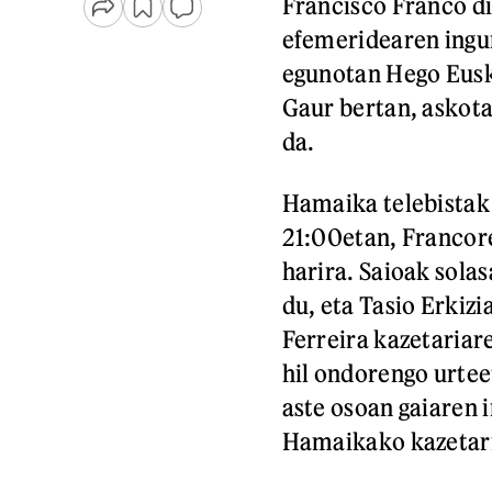
Francisco Franco dik
efemeridearen ingu
egunotan Hego Eusk
Gaur bertan, askota
da.
Hamaika telebistak
21:00etan, Francor
harira. Saioak sola
du, eta Tasio Erkizi
Ferreira kazetariar
hil ondorengo urteet
aste osoan gaiaren 
Hamaikako kazetar