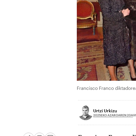
Francisco Franco diktadorea
Urtzi Urkizu
2025EKO AZAROAREN 20A
0