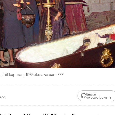
, hil kaperan, 1975eko azaroan. EFE
Entzun
5:00
00:00:00
00:05:14