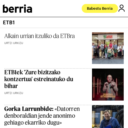
Babestu Berria
ETB1
Alkain urrian itzuliko da ETBra
URTZI URKIZU
ETB1ek 'Zure bizitzako
kontzertua' estreinatuko du
bihar
URTZI URKIZU
Gorka Larrunbide:
«Datorren
denboraldian jende anonimo
gehiago ekarriko dugu»