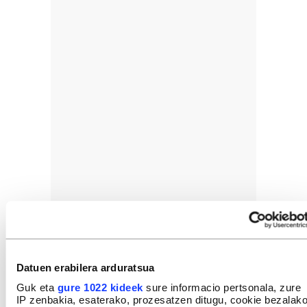
Datuen erabilera arduratsua
Guk eta
gure 1022 kideek
sure informacio pertsonala, zure
IP zenbakia, esaterako, prozesatzen ditugu, cookie bezalak