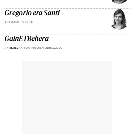
Gregorio eta Santi
JIRA
MAIALEN AKIZU
GainETBehera
ARTIKULUA
AITOR IRIGOIEN ODRIOZOLA