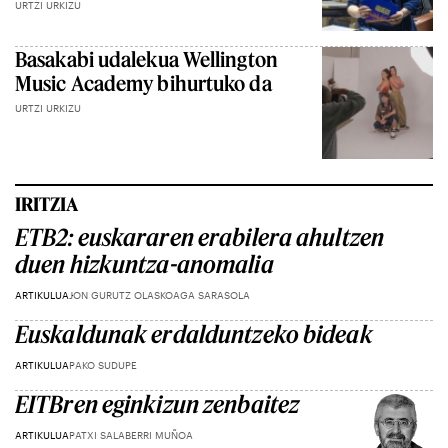
URTZI URKIZU
Basakabi udalekua Wellington
Music Academy bihurtuko da
URTZI URKIZU
IRITZIA
ETB2: euskararen erabilera ahultzen
duen hizkuntza-anomalia
ARTIKULUA
JON GURUTZ OLASKOAGA SARASOLA
Euskaldunak erdalduntzeko bideak
ARTIKULUA
PAKO SUDUPE
EITBren eginkizun zenbaitez
ARTIKULUA
PATXI SALABERRI MUÑOA