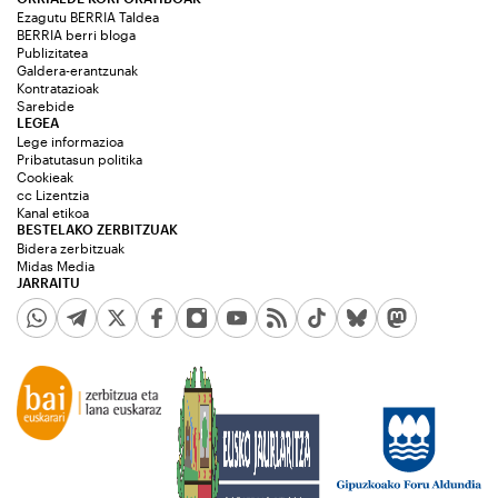
Ezagutu BERRIA Taldea
BERRIA berri bloga
Publizitatea
Galdera-erantzunak
Kontratazioak
Sarebide
LEGEA
Lege informazioa
Pribatutasun politika
Cookieak
cc Lizentzia
Kanal etikoa
BESTELAKO ZERBITZUAK
Bidera zerbitzuak
Midas Media
JARRAITU