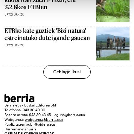
%2,8koa ETB1en
URTZI URKIZU
ETBko kate guztiek 'Bizi natura'
estreinatuko dute igande gauean
URTZI URKIZU
Gehiago ikusi
Berria.eus - Euskal Editorea SM
Telefonoa: 943 30 40 30
Bezero arreta: 943 30 43 45 | laguna@berria.eus
Webgunea:
webgunea@berria.eus
Publizitatea:
publi@bidera.eus
Harremanetan jarri
ORRIALDE KORPORATIBOAK