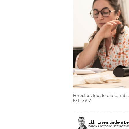
Forestier, Idoate eta Camb
BELTZAIZ
Ekhi Erremundegi Be
2025EKO URRIAREN 
BAIONA