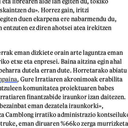
 eta librearen alde lan egiten du, tokiko
kaintzen du». Horrez gain, iritzi
 egiten duen ekarpena ere nabarmendu du,
 entzuten ez diren ahotsei atea irekitzen
errak eman dizkiete orain arte laguntza eman
riko etxe eta enpresei. Baina aitzina egin ahal
beharra dutela erran dute. Horretarako abiatu
anpaina
, Gure Irratiaren akronimoak erabilita
Entzuleen komunitatea proiektuaren babes
irratiaren finantzabide iraunkor izan daitezen.
bezainbat eman dezatela iraunkorki»,
za Camblong irratiko administrazio kontseiluk
 truke, eman diruaren %66ko zerga murrizket