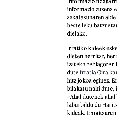
Informazio fidagarri
informazio zuzena es
askatasunaren alde
beste leku batzuetan
dielako.
Irratiko kideek esk
dieten herritar, her
izateko gehiagoren 
dute
Irratia Gira k
hitz jokoa eginez. 
bilakatu nahi dute, 
«Ahal dutenek ahal 
laburbildu du Harit
kideak. Emaitzaren