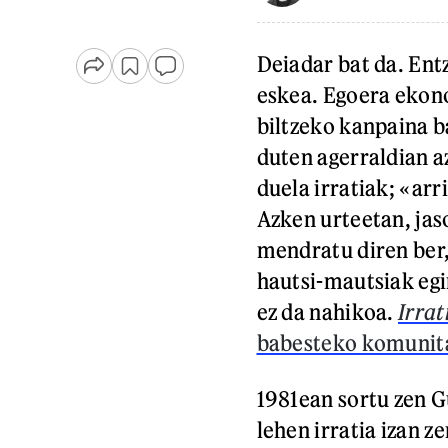
Deiadar bat da. Ent
eskea. Egoera ekono
biltzeko kanpaina b
duten agerraldian a
duela irratiak; «ar
Azken urteetan, jas
mendratu diren ber
hautsi-mautsiak egi
ez da nahikoa.
Irrat
babesteko komunita
1981ean sortu zen G
lehen irratia izan ze