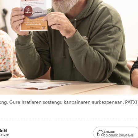
long, Gure Irratiaren sostengu kanpainaren aurkezpenean. PATXI
loki
Entzun
1A
17:31
00:00:00
00:04:48