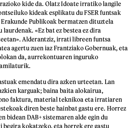
razioko kide da. Olatz Idoate irratiko langile
ontseiluko kideak esplikatu du FSER funtsak
 Erakunde Publikoak bermatzen dituztela
 laurdenak. «Ez bat ez bestea ez dira
etan». Alderantziz, irrati libreen funtsa
tea agertu zuen iaz Frantziako Gobernuak, eta
olokan da, aurrekontuaren inguruko
ramilaturik.
gastuak emendatu dira azken urteetan. Lan
azkien karguak; baina baita alokairua,
fono faktura, material teknikoa eta irratiaren
tekoak diren beste hainbat gastu ere. Horrez
aren bidean DAB+ sistemaren alde egin du
i begira kokatzeko, eta horrek ere gastu