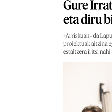
Gure Irra
eta diru 
«Arriskuan» da Lapur
proiektuak aitzina e
estaltzera iritsi nahi