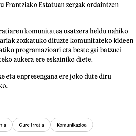
u Frantziako Estatuan zergak ordaintzen
rratiaren komunitatea osatzera heldu nahiko
sariak zozkatuko dituzte komunitateko kideen
atiko programazioari eta beste gai batzuei
teko aukera ere eskainiko diete.
xe eta enpresengana ere joko dute diru
ko.
ria
Gure Irratia
Komunikazioa