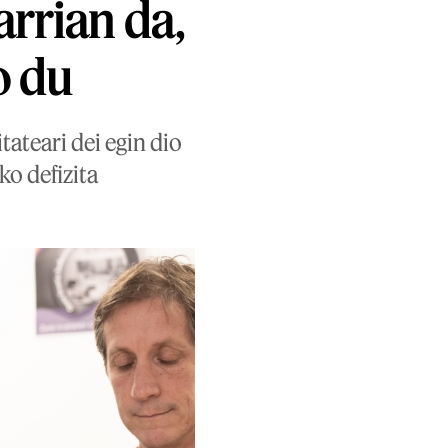
arrian da,
o du
ateari dei egin dio
ko defizita