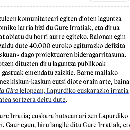
zuleen komunitateari egiten dioten laguntza
miko larria bizi du Gure Irratiak, eta dirua
at abiatu du horri aurre egiteko. Baionan egin
zaldu dute 40.000 euroko egiturazko defizita
riskuan» dago proiektuaren bideragarritasuna.
otzen dituzten diru laguntza publikoak
, gastuak emendatu zaizkie. Barne mailako
nez kiskun-kaskun eutsi diote orain arte, baina
ia Gira
lelopean, Lapurdiko euskarazko irratia
tea sortzera deitu dute
.
ure Irratia; euskara hutsean ari zen Lapurdiko
n. Gaur egun, hiru langile ditu Gure Irratiak, et