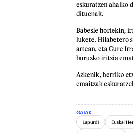
eskuratzen ahalko d
dituenak.
Babesle horiekin, i
lukete. Hilabetero 
artean, eta Gure Irr
buruzko iritzia ema
Azkenik, herriko et
emaitzak eskuratze
GAIAK
Lapurdi
Euskal Her