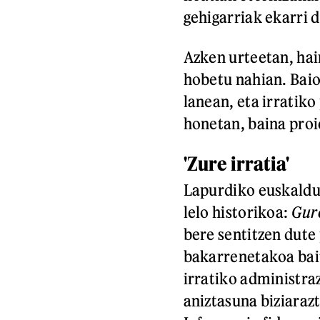
gehigarriak ekarri d
Azken urteetan, hai
hobetu nahian. Baio
lanean, eta irratik
honetan, baina pro
'Zure irratia'
Lapurdiko euskaldun
lelo historikoa:
Gure
bere sentitzen dute
bakarrenetakoa bai
irratiko administra
aniztasuna biziaraz