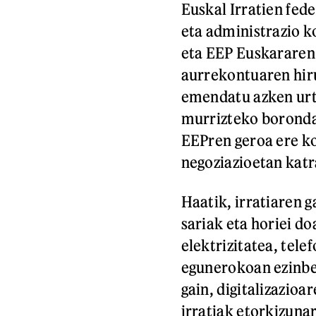
Euskal Irratien fede
eta administrazio k
eta EEP Euskararen
aurrekontuaren hiru
emendatu azken urte
murrizteko boronda
EEPren geroa ere k
negoziazioetan kat
Haatik, irratiaren 
sariak eta horiei do
elektrizitatea, tele
egunerokoan ezinbes
gain, digitalizazio
irratiak etorkizunar