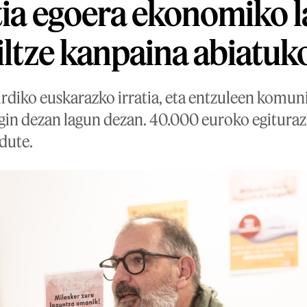
tia egoera ekonomiko l
biltze kanpaina abiatuk
diko euskarazko irratia, eta entzuleen komunit
gin dezan lagun dezan. 40.000 euroko egituraz
 dute.