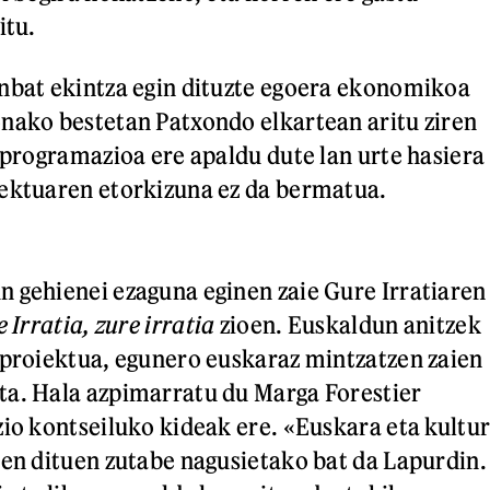
itu.
nbat ekintza egin dituzte egoera ekonomikoa
nako bestetan Patxondo elkartean aritu ziren
o programazioa ere apaldu dute lan urte hasiera
iektuaren etorkizuna ez da bermatua.
 gehienei ezaguna eginen zaie Gure Irratiaren
 Irratia, zure irratia
zioen. Euskaldun anitzek
 proiektua, egunero euskaraz mintzatzen zaien
ta. Hala azpimarratu du Marga Forestier
zio kontseiluko kideak ere. «Euskara eta kultu
ten dituen zutabe nagusietako bat da Lapurdin.