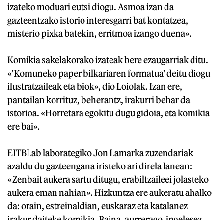
izateko moduari eutsi diogu. Asmoa izan da
gazteentzako istorio interesgarri bat kontatzea,
misterio pixka batekin, erritmoa izango duena».
Komikia sakelakorako izateak bere ezaugarriak ditu.
«'Komuneko paper bilkariaren formatua' deitu diogu
ilustratzaileak eta biok», dio Loiolak. Izan ere,
pantailan korrituz, beherantz, irakurri behar da
istorioa. «Horretara egokitu dugu gidoia, eta komikia
ere bai».
EITBLab laborategiko Jon Lamarka zuzendariak
azaldu du gazteengana iristeko ari direla lanean:
«Zenbait aukera sartu ditugu, erabiltzaileei jolasteko
aukera eman nahian». Hizkuntza ere aukeratu ahalko
da: orain, estreinaldian, euskaraz eta katalanez
irakur daiteke komikia. Baina, aurrerago, ingelesez,