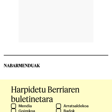
NABARMENDUAK
Harpidetu Berriaren
buletinetara
Mendia
Arratsaldekoa
Goizekoa
Badok