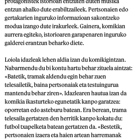
protagonistek istorioan entzuten duten musika
entzun ahalko dute erabiltzaileek. Pertsonaien edo
gertakarien inguruko informazioan sakontzeko
modua izango dute irakurleek. Gainera, komikian
aurrera egiteko, istorioaren garapenaren inguruko
galderei erantzun beharko diete.
Loiola idazleak lehen aldia izan du komikigintzan.
Nabarmendu du bi kontu hartu behar zituela aintzat:
«Batetik, tramak aldendu egin behar zuen
telesailetik, baina pertsonaiak eta testuingurua
mantendu behar ziren». Idazlearen hautua izan da
komikia ikasturteko egunetatik kanpo garatzea:
oporretan edo asteburu batean. Era berean, trama
telesaila gertatzen den herritik kanpo kokatu du:
futbol txapelketa batean gertatzen da. «Bestetik,
pertsonaien izaera eta haien artean harremanak