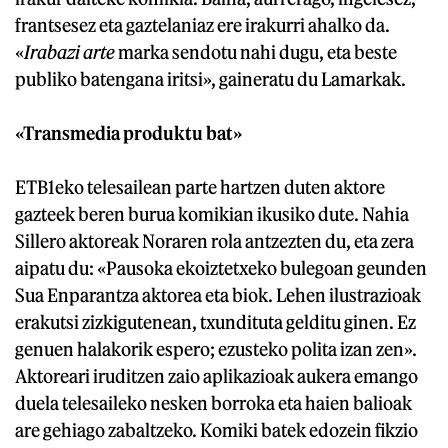
frantsesez eta gaztelaniaz ere irakurri ahalko da.
«
Irabazi arte
marka sendotu nahi dugu, eta beste
publiko batengana iritsi», gaineratu du Lamarkak.
«Transmedia produktu bat»
ETB1eko telesailean parte hartzen duten aktore
gazteek beren burua komikian ikusiko dute. Nahia
Sillero aktoreak Noraren rola antzezten du, eta zera
aipatu du: «Pausoka ekoiztetxeko bulegoan geunden
Sua Enparantza aktorea eta biok. Lehen ilustrazioak
erakutsi zizkigutenean, txundituta gelditu ginen. Ez
genuen halakorik espero; ezusteko polita izan zen».
Aktoreari iruditzen zaio aplikazioak aukera emango
duela telesaileko nesken borroka eta haien balioak
are gehiago zabaltzeko. Komiki batek edozein fikzio