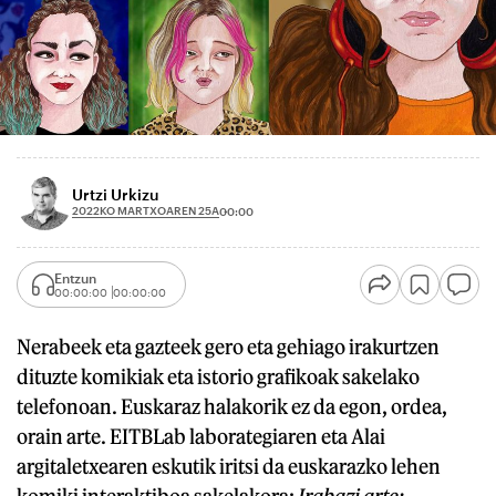
Urtzi Urkizu
2022KO MARTXOAREN 25A
00:00
Entzun
00:00:00
00:00:00
Nerabeek eta gazteek gero eta gehiago irakurtzen
dituzte komikiak eta istorio grafikoak sakelako
telefonoan. Euskaraz halakorik ez da egon, ordea,
orain arte. EITBLab laborategiaren eta Alai
argitaletxearen eskutik iritsi da euskarazko lehen
komiki interaktiboa sakelakora:
Irabazi arte: