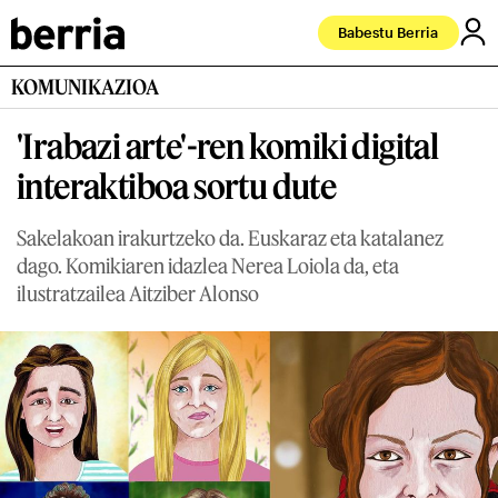
Babestu Berria
KOMUNIKAZIOA
'Irabazi arte'-ren komiki digital
interaktiboa sortu dute
Sakelakoan irakurtzeko da. Euskaraz eta katalanez
dago. Komikiaren idazlea Nerea Loiola da, eta
ilustratzailea Aitziber Alonso