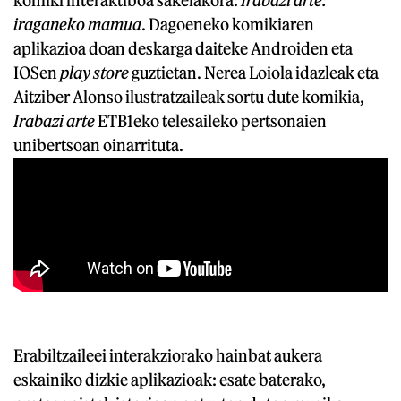
iraganeko mamua
. Dagoeneko komikiaren
aplikazioa doan deskarga daiteke Androiden eta
IOSen
play store
guztietan. Nerea Loiola idazleak eta
Aitziber Alonso ilustratzaileak sortu dute komikia,
Irabazi arte
ETB1eko telesaileko pertsonaien
unibertsoan oinarrituta.
Erabiltzaileei interakziorako hainbat aukera
eskainiko dizkie aplikazioak: esate baterako,