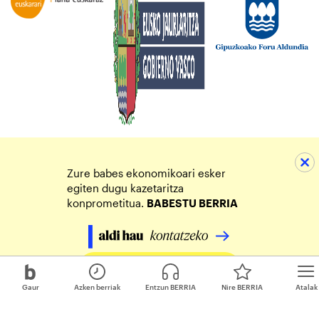
Zure babes ekonomikoari esker
egiten dugu kazetaritza
konprometitua.
BABESTU BERRIA
Egin zure ekarpena
Gaur
Azken berriak
Entzun BERRIA
Nire BERRIA
Atalak