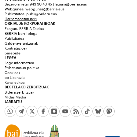
Bezero arreta: 943 30 43 45 | laguna@berria.eus
Webgunea:
webgunea@berria.eus
Publizitatea:
publi@bidera.eus
Harremanetan jarri
ORRIALDE KORPORATIBOAK
Ezagutu BERRIA Taldea
BERRIA berri bloga
Publizitatea
Galdera-erantzunak
Kontratazioak
Sarebide
LEGEA
Lege informazioa
Pribatutasun politika
Cookieak
cc Lizentzia
Kanal etikoa
BESTELAKO ZERBITZUAK
Bidera zerbitzuak
Midas Media
JARRAITU