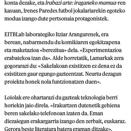
konta dezake, eta
Irabazi arte: iraganeko mamua
-ren
kasuan, Irenes Paredes futbol jokalariarekin egoteko
modua izango dute pertsonaia protagonistek.
EITBLab laborategiko Itziar Arangurenek, era
berean, nabarmendu du komikiaren egokitzapena
eta maketazioa «berezitua» dela. «Esperimentazioa
erabatekoa izan da». Alde horretatik, Lamarkak zera
gogorarazi du: «Sakelakoan existitzen ez dena ez da
existitzen gaur egungo gazteentzat. Neurtu dezagun
proiektu honek nola funtzionatzen duen».
Loiolak ere ohartarazi du gazteak teknologia berri
horiekin jaio direla. «Irakurtzen dutenetik gehiena
beren sakelako telefonoan izaten da. Eman
diezaiegun erakargarria izango den zerbait, euskaraz.
Gerora beste literatura batera eraman ditzake».