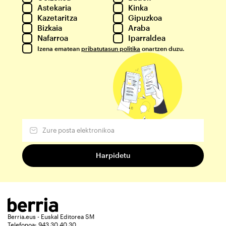
Astekaria
Kinka
Kazetaritza
Gipuzkoa
Bizkaia
Araba
Nafarroa
Iparraldea
Izena ematean
pribatutasun politika
onartzen duzu.
Berria.eus - Euskal Editorea SM
Telefonoa: 943 30 40 30