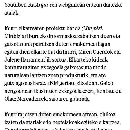
Youtuben eta
Argia-
ren webgunean entzun daitezke
atalak.
Iñurri elkartearen proiektu bat da
(Min)bizi
.
Minbiziari buruzko informazioa zabaltzen duen eta
gaixotasuna pairatzen duten emakumeei lagun
egiten dien elkarte bat da Iñurri, Miren Cuerdok eta
Julene Ilarramendik sortua. Elkarteko kideak
konturatu ziren ez zegoela gaixotasuna modu
naturalean lantzen zuen produkturik, eta are
gutxiago euskaraz. «Niri gertatu zitzaidan. Gaixo
nengoenean ikusi nuen ez zegoela ezer», kontatu du
Olatz Mercaderrek, saioaren gidariak.
Iñurrira jotzen duten emakumeen artean, ohikoa
izaten da afariak edo bestelakoak egiteko elkartzea,
Cuerdoren hitzetan. «Askotan esan izan digute: