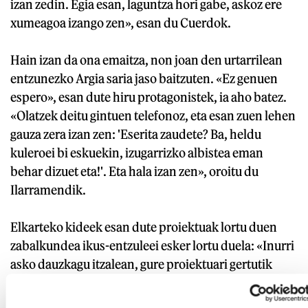
izan zedin. Egia esan, laguntza hori gabe, askoz ere
xumeagoa izango zen», esan du Cuerdok.
Hain izan da ona emaitza, non joan den urtarrilean
entzunezko Argia saria jaso baitzuten. «Ez genuen
espero», esan dute hiru protagonistek, ia aho batez.
«Olatzek deitu gintuen telefonoz, eta esan zuen lehen
gauza zera izan zen: 'Eserita zaudete? Ba, heldu
kuleroei bi eskuekin, izugarrizko albistea eman
behar dizuet eta!'. Eta hala izan zen», oroitu du
Ilarramendik.
Elkarteko kideek esan dute proiektuak lortu duen
zabalkundea ikus-entzuleei esker lortu duela: «Inurri
asko dauzkagu itzalean, gure proiektuari gertutik
erreparatzen diotenak, eta modu batera edo bestera
babesten dutenak», gehitu du Mercaderrek.