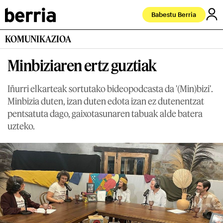
Babestu Berria
KOMUNIKAZIOA
Minbiziaren ertz guztiak
Iñurri elkarteak sortutako bideopodcasta da '(Min)bizi'.
Minbizia duten, izan duten edota izan ez dutenentzat
pentsatuta dago, gaixotasunaren tabuak alde batera
uzteko.