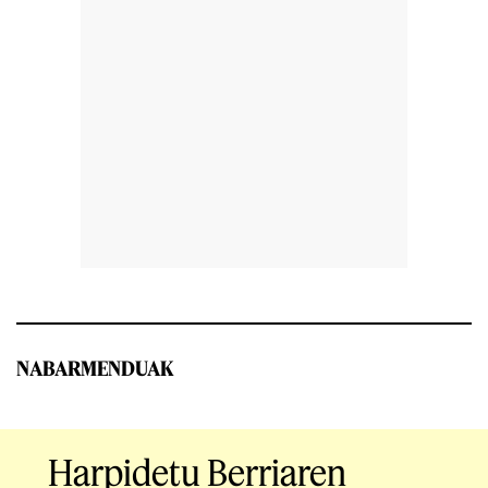
NABARMENDUAK
Harpidetu Berriaren