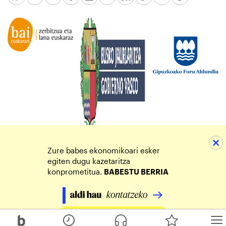
Zure babes ekonomikoari esker
egiten dugu kazetaritza
konprometitua.
BABESTU BERRIA
Egin zure ekarpena