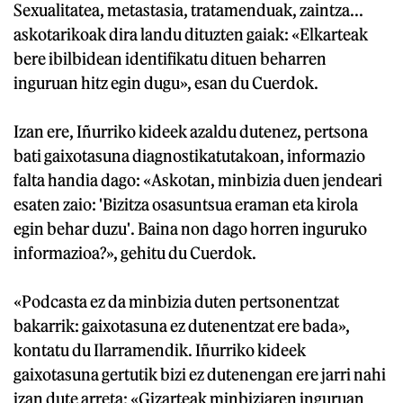
Sexualitatea, metastasia, tratamenduak, zaintza...
askotarikoak dira landu dituzten gaiak: «Elkarteak
bere ibilbidean identifikatu dituen beharren
inguruan hitz egin dugu», esan du Cuerdok.
Izan ere, Iñurriko kideek azaldu dutenez, pertsona
bati gaixotasuna diagnostikatutakoan, informazio
falta handia dago: «Askotan, minbizia duen jendeari
esaten zaio: 'Bizitza osasuntsua eraman eta kirola
egin behar duzu'. Baina non dago horren inguruko
informazioa?», gehitu du Cuerdok.
«Podcasta ez da minbizia duten pertsonentzat
bakarrik: gaixotasuna ez dutenentzat ere bada»,
kontatu du Ilarramendik. Iñurriko kideek
gaixotasuna gertutik bizi ez dutenengan ere jarri nahi
izan dute arreta: «Gizarteak minbiziaren inguruan