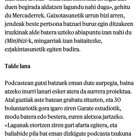
duen begirada aldatzen lagundu nahi dugu», gehitu
du Mercaderrek. Gaixotasunetik urrun bizi arren,
jendeak beste pertsona batzuei buruz egin ditzakeen
iruzkinak alde batera uzteko abiapuntu izan nahi du
(Min)bizi
-k, mingarriak izan baitaitezke,
ezjakintasunetik egiten badira.
Talde lana
Podcastean gutxi batzuek eman dute aurpegia, baina
atzeko inurri lanari esker atera da aurrera proiektua.
Atal guztiak aste batean grabatu zituzten, eta 30
boluntariotik gora igaro ziren Garate estudiotik,
modu batera edo bestera, euren aletxoa jartzeko.
«Lagunak etortzen ziren guri afaria egitera, eta
baliabide pila bat eman dizkigute podcasta txukuna