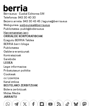
Berria.eus - Euskal Editorea SM
Telefonoa: 943 30 40 30
Bezero arreta: 943 30 43 45 | laguna@berria.eus
Webgunea:
webgunea@berria.eus
Publizitatea:
publi@bidera.eus
Harremanetan jarri
ORRIALDE KORPORATIBOAK
Ezagutu BERRIA Taldea
BERRIA berri bloga
Publizitatea
Galdera-erantzunak
Kontratazioak
Sarebide
LEGEA
Lege informazioa
Pribatutasun politika
Cookieak
cc Lizentzia
Kanal etikoa
BESTELAKO ZERBITZUAK
Bidera zerbitzuak
Midas Media
JARRAITU