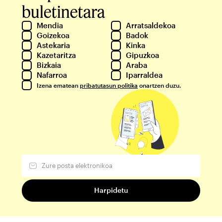
buletinetara
Mendia
Arratsaldekoa
Goizekoa
Badok
Astekaria
Kinka
Kazetaritza
Gipuzkoa
Bizkaia
Araba
Nafarroa
Iparraldea
Izena ematean
pribatutasun politika
onartzen duzu.