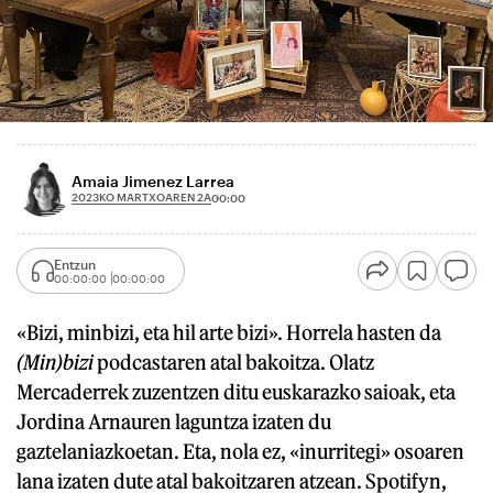
Amaia Jimenez Larrea
2023KO MARTXOAREN 2A
00:00
Entzun
00:00:00
00:00:00
«Bizi, minbizi, eta hil arte bizi». Horrela hasten da
(Min)bizi
podcastaren atal bakoitza. Olatz
Mercaderrek zuzentzen ditu euskarazko saioak, eta
Jordina Arnauren laguntza izaten du
gaztelaniazkoetan. Eta, nola ez, «inurritegi» osoaren
lana izaten dute atal bakoitzaren atzean. Spotifyn,