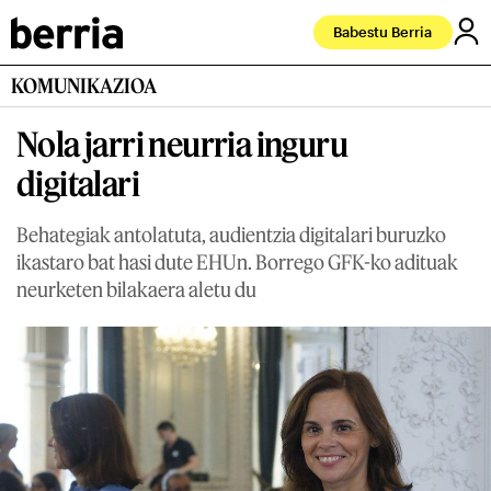
Babestu Berria
KOMUNIKAZIOA
Nola jarri neurria inguru
digitalari
Behategiak antolatuta, audientzia digitalari buruzko
ikastaro bat hasi dute EHUn. Borrego GFK-ko adituak
neurketen bilakaera aletu du