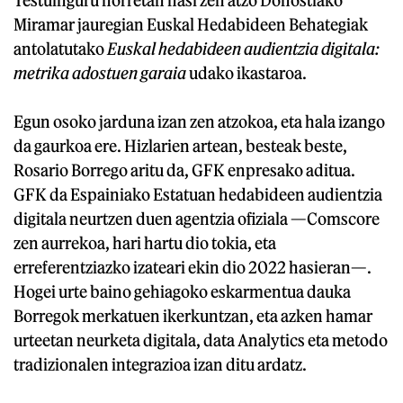
Miramar jauregian Euskal Hedabideen Behategiak
antolatutako
Euskal hedabideen audientzia digitala:
metrika adostuen garaia
udako ikastaroa.
Egun osoko jarduna izan zen atzokoa, eta hala izango
da gaurkoa ere. Hizlarien artean, besteak beste,
Rosario Borrego aritu da, GFK enpresako aditua.
GFK da Espainiako Estatuan hedabideen audientzia
digitala neurtzen duen agentzia ofiziala —Comscore
zen aurrekoa, hari hartu dio tokia, eta
erreferentziazko izateari ekin dio 2022 hasieran—.
Hogei urte baino gehiagoko eskarmentua dauka
Borregok merkatuen ikerkuntzan, eta azken hamar
urteetan neurketa digitala, data Analytics eta metodo
tradizionalen integrazioa izan ditu ardatz.