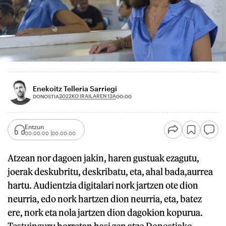
Enekoitz Telleria Sarriegi
2022KO IRAILAREN 13A
DONOSTIA
00:00
Entzun
00:00:00
00:00:00
Atzean nor dagoen jakin, haren gustuak ezagutu,
joerak deskubritu, deskribatu, eta, ahal bada,aurrea
hartu. Audientzia digitalari nork jartzen ote dion
neurria, edo nork hartzen dion neurria, eta, batez
ere, nork eta nola jartzen dion dagokion kopurua.
Testuinguru horretan hasi zen atzo Donostiako