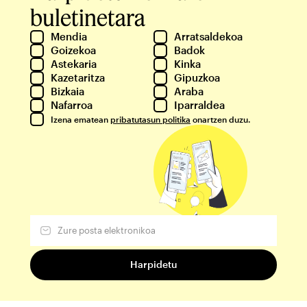
buletinetara
Mendia
Arratsaldekoa
Goizekoa
Badok
Astekaria
Kinka
Kazetaritza
Gipuzkoa
Bizkaia
Araba
Nafarroa
Iparraldea
Izena ematean
pribatutasun politika
onartzen duzu.