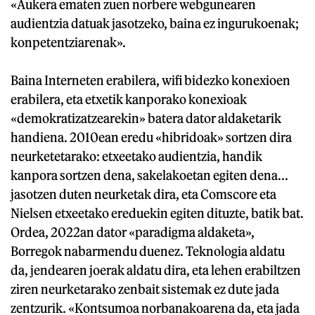
«Aukera ematen zuen norbere webgunearen
audientzia datuak jasotzeko, baina ez ingurukoenak;
konpetentziarenak».
Baina Interneten erabilera, wifi bidezko konexioen
erabilera, eta etxetik kanporako konexioak
«demokratizatzearekin» batera dator aldaketarik
handiena. 2010ean eredu «hibridoak» sortzen dira
neurketetarako: etxeetako audientzia, handik
kanpora sortzen dena, sakelakoetan egiten dena...
jasotzen duten neurketak dira, eta Comscore eta
Nielsen etxeetako ereduekin egiten dituzte, batik bat.
Ordea, 2022an dator «paradigma aldaketa»,
Borregok nabarmendu duenez. Teknologia aldatu
da, jendearen joerak aldatu dira, eta lehen erabiltzen
ziren neurketarako zenbait sistemak ez dute jada
zentzurik. «Kontsumoa norbanakoarena da, eta jada