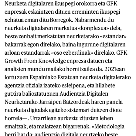
Neurketa digitalaren ikuspegi orokorra eta GFK
enpresak eskaintzen dituen erreminten ikuspegi
xehatua eman ditu Borregok. Nabarmendu du
neurketa digitalaren merkatua «konplexua» dela,
beste zenbait merkatutan neurketarako «estandar»
bakarrak egon direlako, baina ingurune digitalaren
arloan estandarrak «oso ezberdinak» direlako. GFK
Growth From Knowledge enpresa datuen eta
analisien mundu mailako hornitzailea da. 2021ean
lortu zuen Espainiako Estatuan neurketa digitalerako
agentzia ofiziala izateko esleipena, eta hilabete
gutxira balioztatu zuen Audientzia Digitalen
Neurketarako Jarraipen Batzordeak haren panela —
neurketa digitalak egiteko sistemari deitzen diote
horrela—. Urtarrilean aurkeztu zituzten lehen
emaitzak, eta maiatzean bigarrenak. «Metodologia
berri bat da: audientzia digitala neurtzeko beste