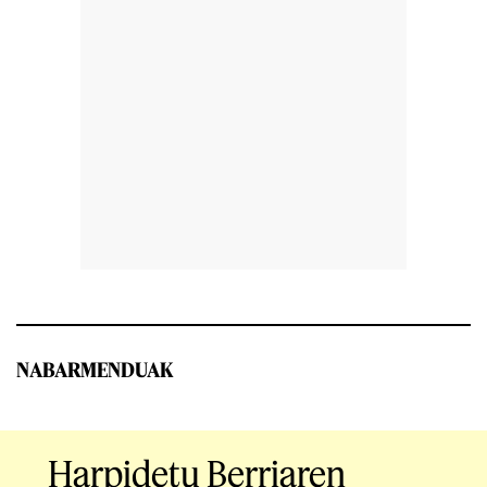
NABARMENDUAK
Harpidetu Berriaren