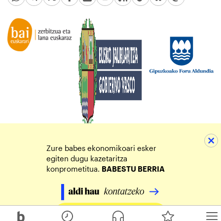
Zure babes ekonomikoari esker
egiten dugu kazetaritza
konprometitua.
BABESTU BERRIA
Egin zure ekarpena