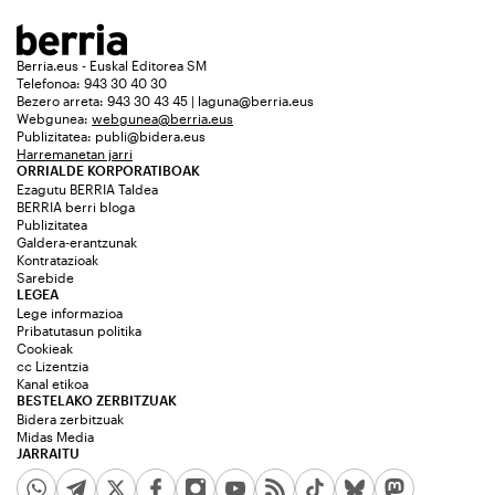
Berria.eus - Euskal Editorea SM
Telefonoa: 943 30 40 30
Bezero arreta: 943 30 43 45 | laguna@berria.eus
Webgunea:
webgunea@berria.eus
Publizitatea:
publi@bidera.eus
Harremanetan jarri
ORRIALDE KORPORATIBOAK
Ezagutu BERRIA Taldea
BERRIA berri bloga
Publizitatea
Galdera-erantzunak
Kontratazioak
Sarebide
LEGEA
Lege informazioa
Pribatutasun politika
Cookieak
cc Lizentzia
Kanal etikoa
BESTELAKO ZERBITZUAK
Bidera zerbitzuak
Midas Media
JARRAITU