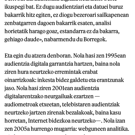
ikuspegi bat. Ez dugu audientziari eta datuei buruz
bakarrik hitz egiten, ez diogu bezeroari sailkapenean
zenbatgarren dagoen bakarrik esaten, analisi
horietatik harago goaz, estandarra ez da bakarra,
gehiago daude», nabarmendu du Borregok.
Eta egin du atzera denboran. Nola hasi zen 1995ean
audientzia digitala garrantzia hartzen, baina nola
ziren hura neurtzeko erremintak erabat
oinarrizkoak: inkesta bidez galdetu eta erantzunak
jaso. Nola hasi ziren 2001ean audientzia
digitalarentzako neurgailuak ezartzen —
audiometroak etxeetan, telebistaren audientziak
neurtzeko jartzen zirenak bezalakoak, baina kasu
horretan, Internet bidezkoa neurtzeko—. Nola izan
zen 2005a hurrengo mugarria: webguneen analitika.