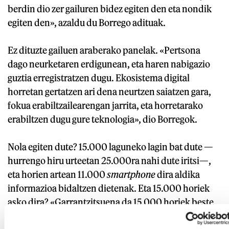
berdin dio zer gailuren bidez egiten den eta nondik
egiten den», azaldu du Borrego adituak.
Ez dituzte gailuen araberako panelak. «Pertsona
dago neurketaren erdigunean, eta haren nabigazio
guztia erregistratzen dugu. Ekosistema digital
horretan gertatzen ari dena neurtzen saiatzen gara,
fokua erabiltzailearengan jarrita, eta horretarako
erabiltzen dugu gure teknologia», dio Borregok.
Nola egiten dute? 15.000 laguneko lagin bat dute —
hurrengo hiru urteetan 25.000ra nahi dute iritsi—,
eta horien artean 11.000
smartphone
dira aldika
informazioa bidaltzen dietenak. Eta 15.000 horiek
asko dira? «Garrantzitsuena da 15.000 horiek beste
guztien kontsumoa ongi ordezkatzea». Lagin horiek