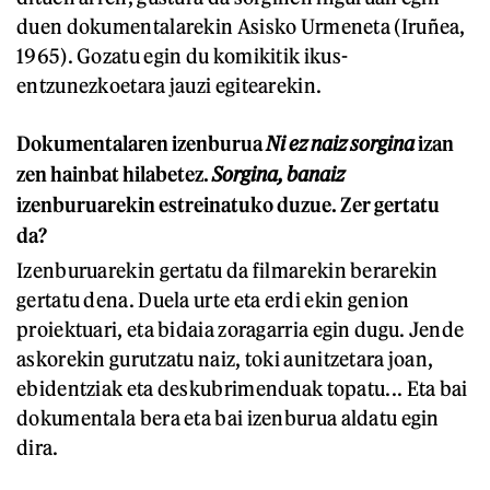
duen dokumentalarekin Asisko Urmeneta (Iruñea,
1965). Gozatu egin du komikitik ikus-
entzunezkoetara jauzi egitearekin.
Dokumentalaren izenburua
Ni ez naiz sorgina
izan
zen hainbat hilabetez.
Sorgina, banaiz
izenburuarekin estreinatuko duzue. Zer gertatu
da?
Izenburuarekin gertatu da filmarekin berarekin
gertatu dena. Duela urte eta erdi ekin genion
proiektuari, eta bidaia zoragarria egin dugu. Jende
askorekin gurutzatu naiz, toki aunitzetara joan,
ebidentziak eta deskubrimenduak topatu... Eta bai
dokumentala bera eta bai izenburua aldatu egin
dira.