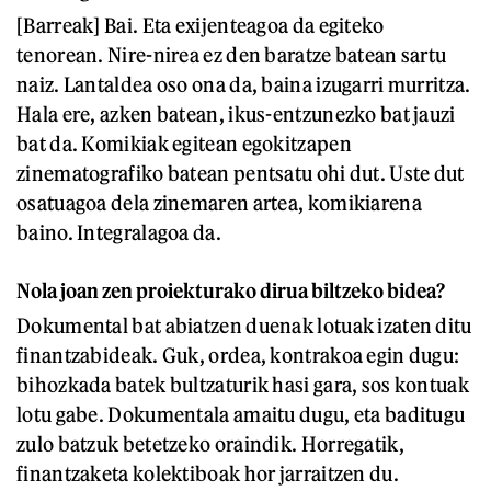
[Barreak] Bai. Eta exijenteagoa da egiteko
tenorean. Nire-nirea ez den baratze batean sartu
naiz. Lantaldea oso ona da, baina izugarri murritza.
Hala ere, azken batean, ikus-entzunezko bat jauzi
bat da. Komikiak egitean egokitzapen
zinematografiko batean pentsatu ohi dut. Uste dut
osatuagoa dela zinemaren artea, komikiarena
baino. Integralagoa da.
Nola joan zen proiekturako dirua biltzeko bidea?
Dokumental bat abiatzen duenak lotuak izaten ditu
finantzabideak. Guk, ordea, kontrakoa egin dugu:
bihozkada batek bultzaturik hasi gara, sos kontuak
lotu gabe. Dokumentala amaitu dugu, eta baditugu
zulo batzuk betetzeko oraindik. Horregatik,
finantzaketa kolektiboak hor jarraitzen du.