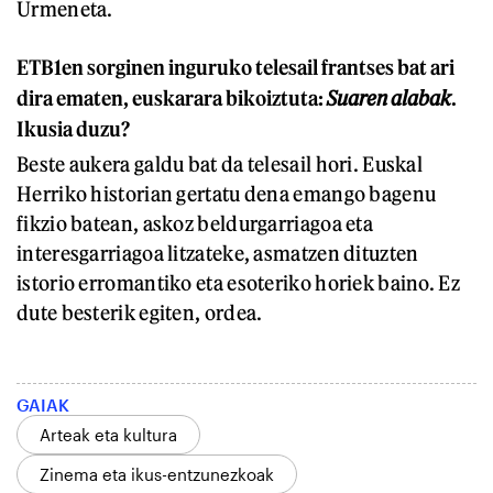
Urmeneta.
ETB1en sorginen inguruko telesail frantses bat ari
dira ematen, euskarara bikoiztuta:
Suaren alabak
.
Ikusia duzu?
Beste aukera galdu bat da telesail hori. Euskal
Herriko historian gertatu dena emango bagenu
fikzio batean, askoz beldurgarriagoa eta
interesgarriagoa litzateke, asmatzen dituzten
istorio erromantiko eta esoteriko horiek baino. Ez
dute besterik egiten, ordea.
GAIAK
Arteak eta kultura
Zinema eta ikus-entzunezkoak