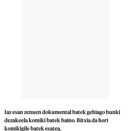
Iaz esan zenuen dokumental batek gehiago hunki
dezakeela komiki batek baino. Bitxia da hori
komikigile batek esatea.