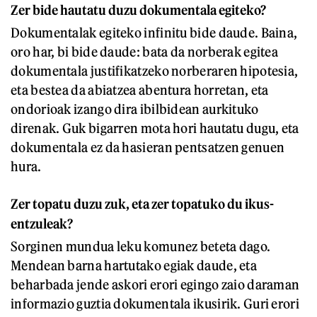
Zer bide hautatu duzu dokumentala egiteko?
Dokumentalak egiteko infinitu bide daude. Baina,
oro har, bi bide daude: bata da norberak egitea
dokumentala justifikatzeko norberaren hipotesia,
eta bestea da abiatzea abentura horretan, eta
ondorioak izango dira ibilbidean aurkituko
direnak. Guk bigarren mota hori hautatu dugu, eta
dokumentala ez da hasieran pentsatzen genuen
hura.
Zer topatu duzu zuk, eta zer topatuko du ikus-
entzuleak?
Sorginen mundua leku komunez beteta dago.
Mendean barna hartutako egiak daude, eta
beharbada jende askori erori egingo zaio daraman
informazio guztia dokumentala ikusirik. Guri erori