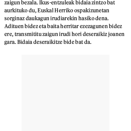
zaigun bezala. Ikus-entzuleak bidaia zintzo bat
aurkituko du, Euskal Herriko ospakizunetan
sorginaz daukagun irudiarekin hasiko dena.
Adituen bidez eta baita herritar ezezagunen bidez
ere, transmititu zaigun irudi hori deseraikiz joanen
gara. Bidaia deseraikitze bide bat da.