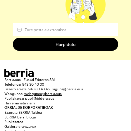
Berria.eus - Euskal Editorea SM
Telefonoa: 943 30 40 30
Bezero arreta: 943 30 43 45 | laguna@berria.eus
Webgunea:
webgunea@berria.eus
Publizitatea:
publi@bidera.eus
Harremanetan jarri
ORRIALDE KORPORATIBOAK
Ezagutu BERRIA Taldea
BERRIA berri bloga
Publizitatea
Galdera-erantzunak