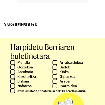
NABARMENDUAK
Harpidetu Berriaren
buletinetara
Mendia
Arratsaldekoa
Goizekoa
Badok
Astekaria
Kinka
Kazetaritza
Gipuzkoa
Bizkaia
Araba
Nafarroa
Iparraldea
Izena ematean
pribatutasun politika
onartzen duzu.