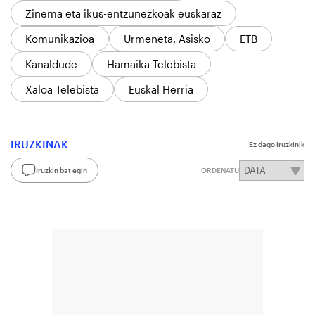
Zinema eta ikus-entzunezkoak euskaraz
Komunikazioa
Urmeneta, Asisko
ETB
Kanaldude
Hamaika Telebista
Xaloa Telebista
Euskal Herria
IRUZKINAK
Ez dago iruzkinik
Iruzkin bat egin
ORDENATU