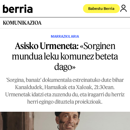
Babestu Berria
KOMUNIKAZIOA
MARRAZKILARIA
Asisko Urmeneta:
«Sorginen
mundua leku komunez beteta
dago»
'Sorgina, banaiz' dokumentala estreinatuko dute bihar
Kanaldudek, Hamaikak eta Xaloak, 21:30ean.
Urmenetak idatzi eta zuzendu du, eta iragarri du herriz
herri egingo dituztela proiekzioak.