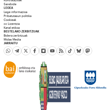
Kontratazioak
Sarebide
LEGEA
Lege informazioa
Pribatutasun politika
Cookieak
cc Lizentzia
Kanal etikoa
BESTELAKO ZERBITZUAK
Bidera zerbitzuak
Midas Media
JARRAITU