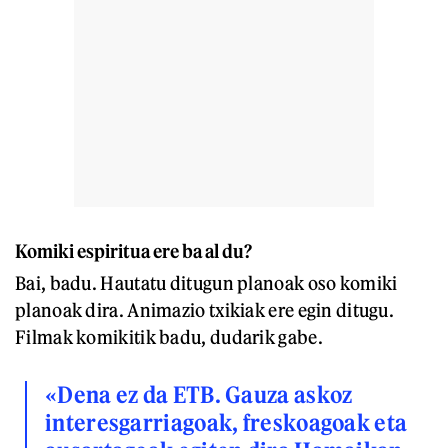
Komiki espiritua ere ba al du?
Bai, badu. Hautatu ditugun planoak oso komiki
planoak dira. Animazio txikiak ere egin ditugu.
Filmak komikitik badu, dudarik gabe.
«Dena ez da ETB. Gauza askoz
interesgarriagoak, freskoagoak eta