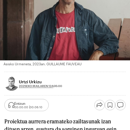
Asisko Urmeneta, 2023an. GUILLAUME FAUVEAU
Urtzi Urkizu
2025EKO IRAILAREN 12A
05:00
Entzun
00:00:00
00:06:10
Proiektua aurrera eramateko zailtasunak izan
dituen arren, gustura da sorginen inguruan egin