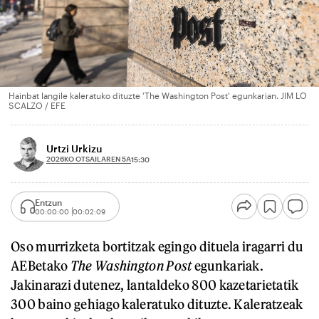
Hainbat langile kaleratuko dituzte 'The Washington Post' egunkarian. JIM LO
SCALZO / EFE
Urtzi Urkizu
2026KO OTSAILAREN 5A
15:30
Entzun
00:00:00
00:02:09
Oso murrizketa bortitzak egingo dituela iragarri du
AEBetako
The Washington Post
egunkariak.
Jakinarazi dutenez, lantaldeko 800 kazetarietatik
300 baino gehiago kaleratuko dituzte. Kaleratzeak