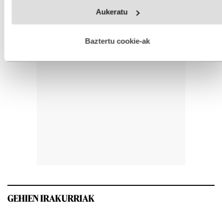
Webgune honek cookie propioak eta hirugarrenen cookie-
Aukeratu
fitxategiak erabiltzen ditu. Zure esperientzia eta zerbitzuak
hobetzeko asmoz, cookie teknologiaz baliatzen gara. Ohar
hau onartuz gero, teknologia hori erabiltzeko baimen
esplizitua ematen diguzu.
Gehiago irakurri
Baztertu cookie-ak
GEHIEN IRAKURRIAK