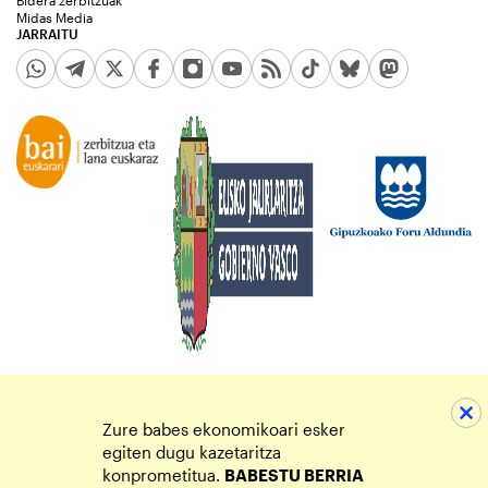
Midas Media
JARRAITU
Zure babes ekonomikoari esker
egiten dugu kazetaritza
konprometitua.
BABESTU BERRIA