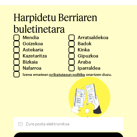
Harpidetu Berriaren
buletinetara
Mendia
Arratsaldekoa
Goizekoa
Badok
Astekaria
Kinka
Kazetaritza
Gipuzkoa
Bizkaia
Araba
Nafarroa
Iparraldea
Izena ematean
pribatutasun politika
onartzen duzu.