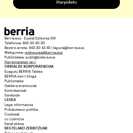
Berria.eus - Euskal Editorea SM
Telefonoa: 943 30 40 30
Bezero arreta: 943 30 43 45 | laguna@berria.eus
Webgunea:
webgunea@berria.eus
Publizitatea:
publi@bidera.eus
Harremanetan jarri
ORRIALDE KORPORATIBOAK
Ezagutu BERRIA Taldea
BERRIA berri bloga
Publizitatea
Galdera-erantzunak
Kontratazioak
Sarebide
LEGEA
Lege informazioa
Pribatutasun politika
Cookieak
cc Lizentzia
Kanal etikoa
BESTELAKO ZERBITZUAK
Bidera zerbitzuak