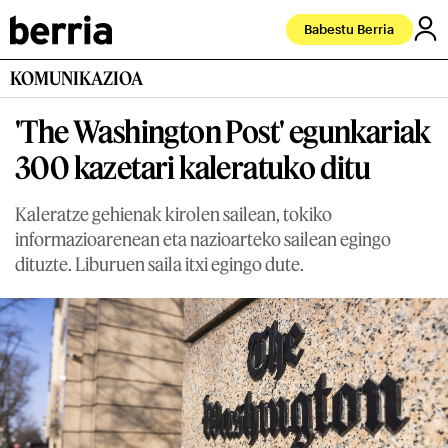
Babestu Berria
KOMUNIKAZIOA
'The Washington Post' egunkariak
300 kazetari kaleratuko ditu
Kaleratze gehienak kirolen sailean, tokiko
informazioarenean eta nazioarteko sailean egingo
dituzte. Liburuen saila itxi egingo dute.