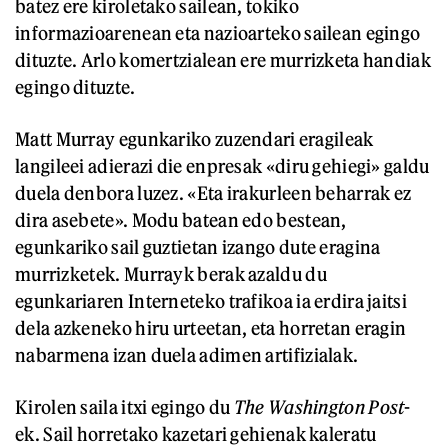
batez ere kiroletako sailean, tokiko
informazioarenean eta nazioarteko sailean egingo
dituzte. Arlo komertzialean ere murrizketa handiak
egingo dituzte.
Matt Murray egunkariko zuzendari eragileak
langileei adierazi die enpresak «diru gehiegi» galdu
duela denbora luzez. «Eta irakurleen beharrak ez
dira asebete». Modu batean edo bestean,
egunkariko sail guztietan izango dute eragina
murrizketek. Murrayk berak azaldu du
egunkariaren Interneteko trafikoa ia erdira jaitsi
dela azkeneko hiru urteetan, eta horretan eragin
nabarmena izan duela adimen artifizialak.
Kirolen saila itxi egingo du
The Washington Post
-
ek. Sail horretako kazetari gehienak kaleratu