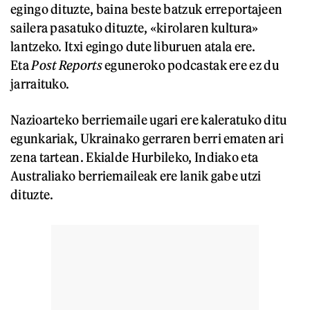
egingo dituzte, baina beste batzuk erreportajeen
sailera pasatuko dituzte, «kirolaren kultura»
lantzeko. Itxi egingo dute liburuen atala ere.
Eta
Post Reports
eguneroko podcastak ere ez du
jarraituko.
Nazioarteko berriemaile ugari ere kaleratuko ditu
egunkariak, Ukrainako gerraren berri ematen ari
zena tartean. Ekialde Hurbileko, Indiako eta
Australiako berriemaileak ere lanik gabe utzi
dituzte.