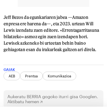
Jeff Bezos da egunkariaren jabea —Amazon
enpresa ere harena da—, eta 2023. urtean Will
Lewis izendatu zuen editore. «Errentagarritasuna
bilatzeko» asmoz egin zuen izendapen hori.
Lewisek azkeneko bi urteetan behin baino
gehiagotan esan du irakurleak galtzen ari direla.
GAIAK
AEB
Prentsa
Komunikazioa
Aukeratu
BERRIA
gogoko iturri gisa Googlen.
Aktibatu hemen