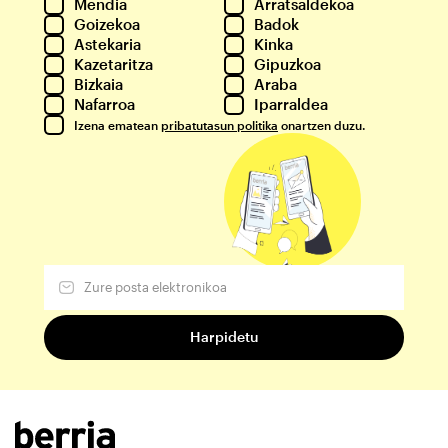
Mendia
Arratsaldekoa
Goizekoa
Badok
Astekaria
Kinka
Kazetaritza
Gipuzkoa
Bizkaia
Araba
Nafarroa
Iparraldea
Izena ematean
pribatutasun politika
onartzen duzu.