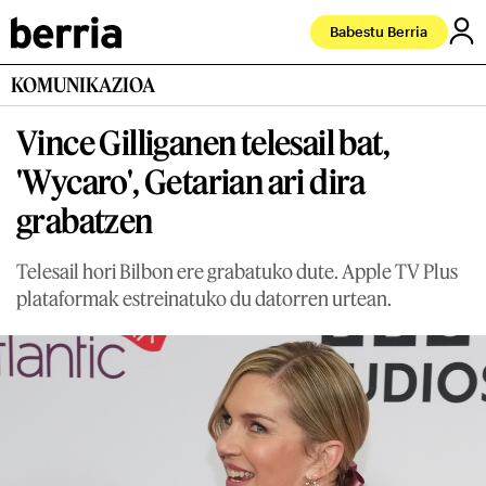
Babestu Berria
KOMUNIKAZIOA
Vince Gilliganen telesail bat,
'Wycaro', Getarian ari dira
grabatzen
Telesail hori Bilbon ere grabatuko dute. Apple TV Plus
plataformak estreinatuko du datorren urtean.