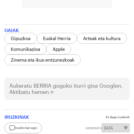
GAIAK
Gipuzkoa
Euskal Herria
Arteak eta kultura
Komunikazioa
Apple
Zinema eta ikus-entzunezkoak
Aukeratu
BERRIA
gogoko iturri gisa Googlen.
Aktibatu hemen
IRUZKINAK
Ez dago iruzkinik
Iruzkin bat egin
ORDENATU