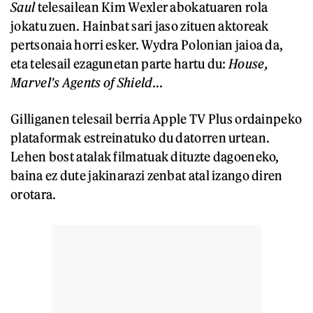
Saul
telesailean Kim Wexler abokatuaren rola
jokatu zuen. Hainbat sari jaso zituen aktoreak
pertsonaia horri esker. Wydra Polonian jaioa da,
eta telesail ezagunetan parte hartu du:
House,
Marvel's Agents of Shield
...
Gilliganen telesail berria Apple TV Plus ordainpeko
plataformak estreinatuko du datorren urtean.
Lehen bost atalak filmatuak dituzte dagoeneko,
baina ez dute jakinarazi zenbat atal izango diren
orotara.