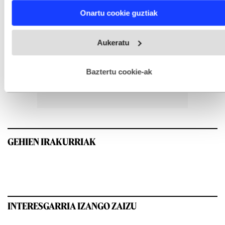
Find out more about how your personal data is processed
Onartu cookie guztiak
and set your preferences in the
details section
.
Webgune honek cookie propioak eta hirugarrenen cookie-
Aukeratu
fitxategiak erabiltzen ditu. Zure esperientzia eta zerbitzuak
hobetzeko asmoz, cookie teknologiaz baliatzen gara. Ohar
hau onartuz gero, teknologia hori erabiltzeko baimen
esplizitua ematen diguzu.
Gehiago irakurri
Baztertu cookie-ak
GEHIEN IRAKURRIAK
INTERESGARRIA IZANGO ZAIZU