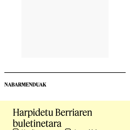
NABARMENDUAK
Harpidetu Berriaren
buletinetara