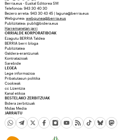
Berria.eus - Euskal Editorea SM
Telefonoa: 943 30 40 30
Bezero arreta: 943 30 43 45 | laguna@berria.eus
Webgunea:
webgunea@berria.eus
Publizitatea:
publi@bidera.eus
Harremanetan jarri
ORRIALDE KORPORATIBOAK
Ezagutu BERRIA Taldea
BERRIA berri bloga
Publizitatea
Galdera-erantzunak
Kontratazioak
Sarebide
LEGEA
Lege informazioa
Pribatutasun politika
Cookieak
cc Lizentzia
Kanal etikoa
BESTELAKO ZERBITZUAK
Bidera zerbitzuak
Midas Media
JARRAITU