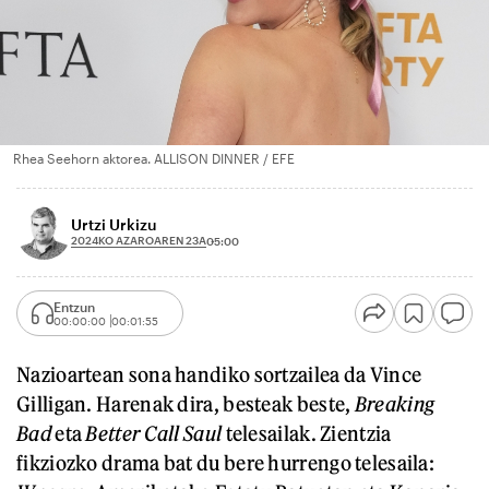
Rhea Seehorn aktorea. ALLISON DINNER / EFE
Urtzi Urkizu
2024KO AZAROAREN 23A
05:00
Entzun
00:00:00
00:01:55
Nazioartean sona handiko sortzailea da Vince
Gilligan. Harenak dira, besteak beste,
Breaking
Bad
eta
Better Call Saul
telesailak. Zientzia
fikziozko drama bat du bere hurrengo telesaila: