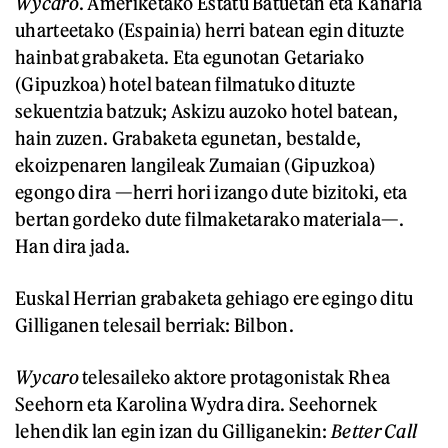
Wycaro
. Ameriketako Estatu Batuetan eta Kanaria
uharteetako (Espainia) herri batean egin dituzte
hainbat grabaketa. Eta egunotan Getariako
(Gipuzkoa) hotel batean filmatuko dituzte
sekuentzia batzuk; Askizu auzoko hotel batean,
hain zuzen. Grabaketa egunetan, bestalde,
ekoizpenaren langileak Zumaian (Gipuzkoa)
egongo dira —herri hori izango dute bizitoki, eta
bertan gordeko dute filmaketarako materiala—.
Han dira jada.
Euskal Herrian grabaketa gehiago ere egingo ditu
Gilliganen telesail berriak: Bilbon.
Wycaro
telesaileko aktore protagonistak Rhea
Seehorn eta Karolina Wydra dira. Seehornek
lehendik lan egin izan du Gilliganekin:
Better Call