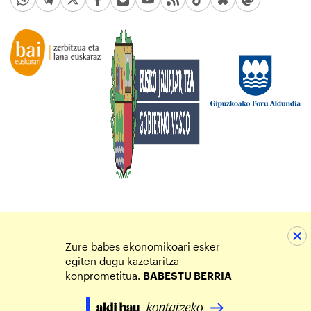
Zure babes ekonomikoari esker
egiten dugu kazetaritza
konprometitua.
BABESTU BERRIA