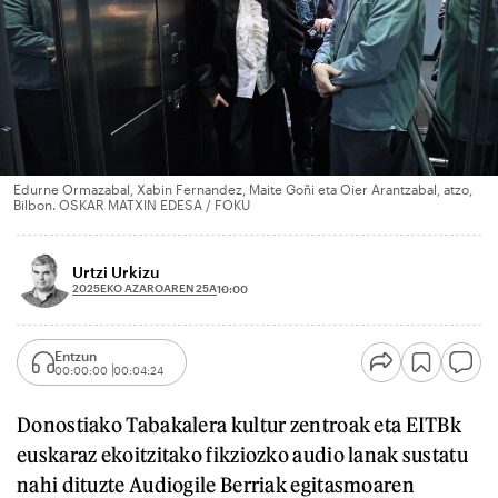
Edurne Ormazabal, Xabin Fernandez, Maite Goñi eta Oier Arantzabal, atzo,
Bilbon. OSKAR MATXIN EDESA / FOKU
Urtzi Urkizu
2025EKO AZAROAREN 25A
10:00
Entzun
00:00:00
00:04:24
Donostiako Tabakalera kultur zentroak eta EITBk
euskaraz ekoitzitako fikziozko audio lanak sustatu
nahi dituzte Audiogile Berriak egitasmoaren