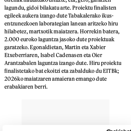
lagundu, gidoi bilakatu arte. Proiektu finalisten
egileek aukera izango dute Tabakalerako ikus-
entzunezkoen laborategian lanean aritzeko hiru
hilabetez, martxotik maiatzera. Horrekin batera,
2.000 euroko laguntza jasoko dute proiektuak
garatzeko. Egonaldietan, Martin eta Xabier
Etxeberriaren, Isabel Cadenasen eta Oier
Arantzabalen laguntza izango dute. Hiru proiektu
finalistetako bat ekoitzi eta zabalduko du EITBk;
2026ko maiatzaren amaieran emango dute
erabakiaren berri.