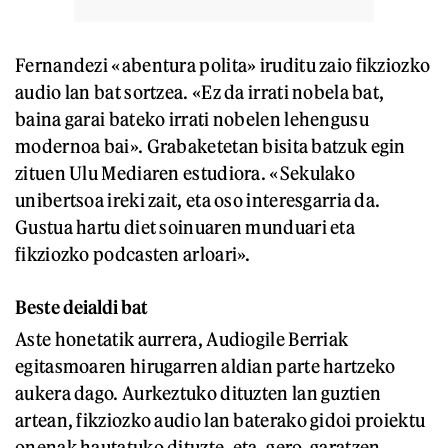
Fernandezi «abentura polita» iruditu zaio fikziozko
audio lan bat sortzea. «Ez da irrati nobela bat,
baina garai bateko irrati nobelen lehengusu
modernoa bai». Grabaketetan bisita batzuk egin
zituen Ulu Mediaren estudiora. «Sekulako
unibertsoa ireki zait, eta oso interesgarria da.
Gustua hartu diet soinuaren munduari eta
fikziozko podcasten arloari».
Beste deialdi bat
Aste honetatik aurrera, Audiogile Berriak
egitasmoaren hirugarren aldian parte hartzeko
aukera dago. Aurkeztuko dituzten lan guztien
artean, fikziozko audio lan baterako gidoi proiektu
onenak hautatuko dituzte, eta, gero, garatzen