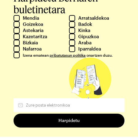
buletinetara
Mendia
Arratsaldekoa
Goizekoa
Badok
Astekaria
Kinka
Kazetaritza
Gipuzkoa
Bizkaia
Araba
Nafarroa
Iparraldea
Izena ematean
pribatutasun politika
onartzen duzu.