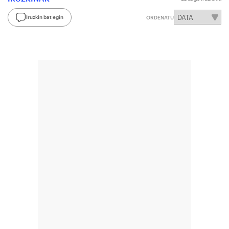
Iruzkin bat egin
ORDENATU