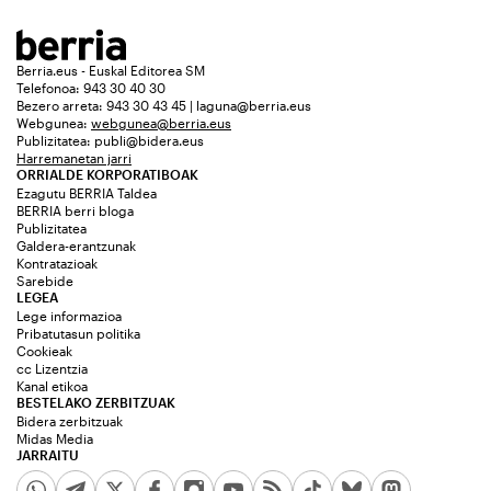
Berria.eus - Euskal Editorea SM
Telefonoa: 943 30 40 30
Bezero arreta: 943 30 43 45 | laguna@berria.eus
Webgunea:
webgunea@berria.eus
Publizitatea:
publi@bidera.eus
Harremanetan jarri
ORRIALDE KORPORATIBOAK
Ezagutu BERRIA Taldea
BERRIA berri bloga
Publizitatea
Galdera-erantzunak
Kontratazioak
Sarebide
LEGEA
Lege informazioa
Pribatutasun politika
Cookieak
cc Lizentzia
Kanal etikoa
BESTELAKO ZERBITZUAK
Bidera zerbitzuak
Midas Media
JARRAITU