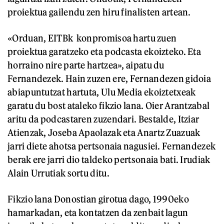
proiektua gailendu zen hiru finalisten artean.
«Orduan, EITBk konpromisoa hartu zuen
proiektua garatzeko eta podcasta ekoizteko. Eta
horraino nire parte hartzea», aipatu du
Fernandezek. Hain zuzen ere, Fernandezen gidoia
abiapuntutzat hartuta, Ulu Media ekoiztetxeak
garatu du bost ataleko fikzio lana. Oier Arantzabal
aritu da podcastaren zuzendari. Bestalde, Itziar
Atienzak, Joseba Apaolazak eta Anartz Zuazuak
jarri diete ahotsa pertsonaia nagusiei. Fernandezek
berak ere jarri dio taldeko pertsonaia bati. Irudiak
Alain Urrutiak sortu ditu.
Fikzio lana Donostian girotua dago, 1990eko
hamarkadan, eta kontatzen da zenbait lagun