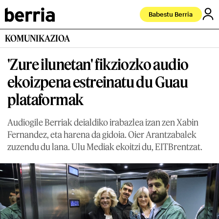
Babestu Berria
KOMUNIKAZIOA
'Zure ilunetan' fikziozko audio
ekoizpena estreinatu du Guau
plataformak
Audiogile Berriak deialdiko irabazlea izan zen Xabin
Fernandez, eta harena da gidoia. Oier Arantzabalek
zuzendu du lana. Ulu Mediak ekoitzi du, EITBrentzat.