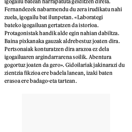
igogailu batean harrapatuta gelditzen direla.
Fernandezek nabarmendu du zera irudikatu nahi
zuela, igogailu bat ilunpetan. «Laborategi
bateko igogailuan gertatzen da istorioa.
Protagonistak handik alde egin nahian dabiltza.
Baina pixkanaka gauzak aldrebestuz joaten dira.
Pertsonaiak konturatzen dira arazoa ez dela
igogailuaren argindarrarena soilik. Abentura
gogortuz joaten da gero». Gidoilariak jakinarazi du
zientzia fikzioa ere badela lanean, izaki baten
erasoa ere badago-eta tartean.