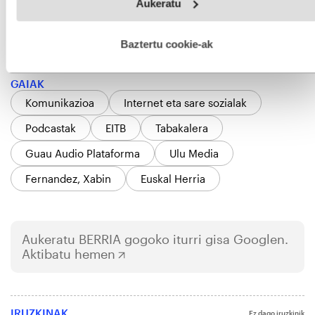
Aukeratu
fitxategiak erabiltzen ditu. Zure esperientzia eta zerbitzuak
hobetzeko asmoz, cookie teknologiaz baliatzen gara. Ohar
hau onartuz gero, teknologia hori erabiltzeko baimen
esplizitua ematen diguzu.
Gehiago irakurri
Baztertu cookie-ak
GAIAK
Komunikazioa
Internet eta sare sozialak
Podcastak
EITB
Tabakalera
Guau Audio Plataforma
Ulu Media
Fernandez, Xabin
Euskal Herria
Aukeratu
BERRIA
gogoko iturri gisa Googlen.
Aktibatu hemen
IRUZKINAK
Ez dago iruzkinik