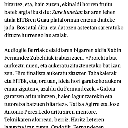
bitartez, eta, hain zuzen, ekinaldi horren fruitu
batek argia ikusi du:
Zure ilunetan
lanaren lehen
atala EITBren Guau plataforman entzun daiteke
jada. Bost atal ditu, eta datozen asteetan sareratuko
dituzte hurrengo lau atalak.
Audiogile Berriak deialdiaren bigarren aldia Xabin
Fernandez Zubeldiak irabazi zuen. «Proiektu bat
aurkeztu nuen, eta aukeratu zituztenetako bat izan
zen. Hiru finalista aukeratu zituzten Tabakalerak
eta EITBk, eta, orduan, ideia hori garatzeko aukera
eman ziguten», azaldu du Fernandezek. «Gidoia
garatzen aritu nintzen, haien laguntzarekin eta
tutoretza batzuen bitartez». Katixa Agirre eta Jose
Antonio Perez Ledo aritu ziren mentore.
Teknikaren alorrean, berriz, Haritz Leteren
laguntza izan zuten. Ondotik, Fernandezen