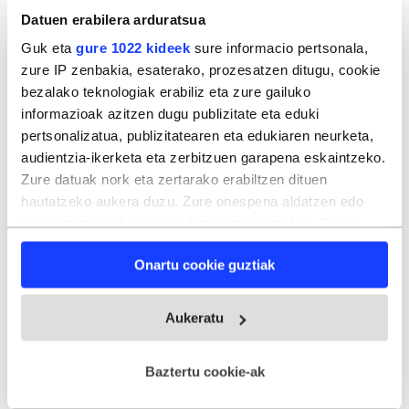
Datuen erabilera arduratsua
Guk eta
gure 1022 kideek
sure informacio pertsonala,
zure IP zenbakia, esaterako, prozesatzen ditugu, cookie
bezalako teknologiak erabiliz eta zure gailuko
informazioak azitzen dugu publizitate eta eduki
pertsonalizatua, publizitatearen eta edukiaren neurketa,
audientzia-ikerketa eta zerbitzuen garapena eskaintzeko.
Zure datuak nork eta zertarako erabiltzen dituen
hautatzeko aukera duzu. Zure onespena aldatzen edo
deuseztatzen ahal duzu edozein momentutan, Cookie
deklaraziotik edo Privacy triggerean klikatuz.
Onartu cookie guztiak
If you allow, we would also like to:
Collect information about your geographical
Aukeratu
location which can be accurate to within several
meters
Baztertu cookie-ak
Identify your device by actively scanning it for
Euskal Herria Kopa finala
specific characteristics (fingerprinting)