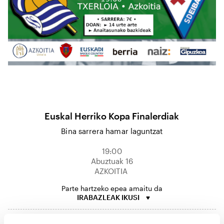
Euskal Herriko Kopa Finalerdiak
Bina sarrera hamar laguntzat
19:00
Abuztuak 16
AZKOITIA
Parte hartzeko epea amaitu da
IRABAZLEAK IKUSI