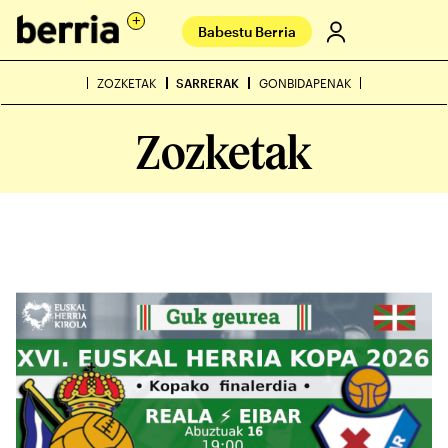
Babestu Berria
ZOZKETAK
SARRERAK
GONBIDAPENAK
Zozketak