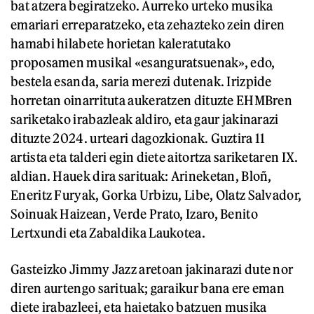
bat atzera begiratzeko. Aurreko urteko musika
emariari erreparatzeko, eta zehazteko zein diren
hamabi hilabete horietan kaleratutako
proposamen musikal «esanguratsuenak», edo,
bestela esanda, saria merezi dutenak. Irizpide
horretan oinarrituta aukeratzen dituzte EHMBren
sariketako irabazleak aldiro, eta gaur jakinarazi
dituzte 2024. urteari dagozkionak. Guztira 11
artista eta talderi egin diete aitortza sariketaren IX.
aldian. Hauek dira sarituak: Arineketan, Bloñ,
Eneritz Furyak, Gorka Urbizu, Libe, Olatz Salvador,
Soinuak Haizean, Verde Prato, Izaro, Benito
Lertxundi eta Zabaldika Laukotea.
Gasteizko Jimmy Jazz aretoan jakinarazi dute nor
diren aurtengo sarituak; garaikur bana ere eman
diete irabazleei, eta haietako batzuen musika