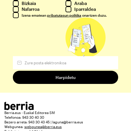
Bizkaia
Araba
Nafarroa
Iparraldea
Izena ematean
pribatutasun politika
onartzen duzu.
Berria.eus - Euskal Editorea SM
Telefonoa: 943 30 40 30
Bezero arreta: 943 30 43 45 | laguna@berria.eus
Webgunea:
webgunea@berria.eus