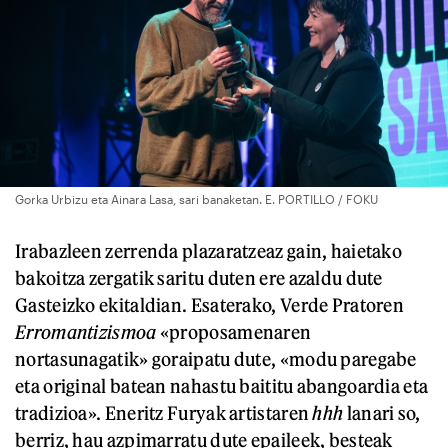
Gorka Urbizu eta Ainara Lasa, sari banaketan. E. PORTILLO / FOKU
Irabazleen zerrenda plazaratzeaz gain, haietako
bakoitza zergatik saritu duten ere azaldu dute
Gasteizko ekitaldian. Esaterako, Verde Pratoren
Erromantizismoa
«proposamenaren
nortasunagatik» goraipatu dute, «modu paregabe
eta original batean nahastu baititu abangoardia eta
tradizioa». Eneritz Furyak artistaren
hhh
lanari so,
berriz, hau azpimarratu dute epaileek, besteak