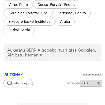
Verde Prato
Dueso -Furyak-, Eneritz
Garcia de Kortazar, Libe
Lertxundi, Benito
Etxepare Euskal Institutua
Araba
Euskal Herria
Aukeratu
BERRIA
gogoko iturri gisa Googlen.
Aktibatu hemen
IRUZKINAK
Ez dago iruzkinik
Iruzkin bat egin
ORDENATU