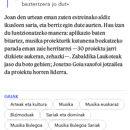
baztertzera jo dut»
Joan den urtean eman zuten estreinako aldiz
ikusleen saria, eta berriz egin dute aurten. Hau izan
du funtzionatzeko manera: aplikazio baten
bitartez, musika proiekturik kutunena bozkatzeko
parada eman zaie herritarrei —30 proiektu jarri
dizkiete aukeran, zehazki—. Zabaldika Laukoteak
jaso du boto gehien; Joxetxo Goia saxofoi jotzailea
da proiektu horren liderra.
GAIAK
Arteak eta kultura
Musika
Musika euskaraz
Bizimoduak
Sariak eta dominak
Musika Bulegoa
Musika Bulegoa Sariak