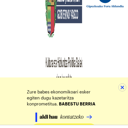
Zure babes ekonomikoari esker
egiten dugu kazetaritza
konprometitua.
BABESTU BERRIA