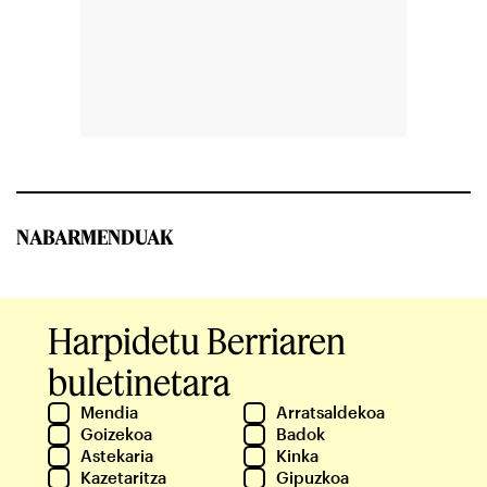
NABARMENDUAK
Harpidetu Berriaren
buletinetara
Mendia
Arratsaldekoa
Goizekoa
Badok
Astekaria
Kinka
Kazetaritza
Gipuzkoa