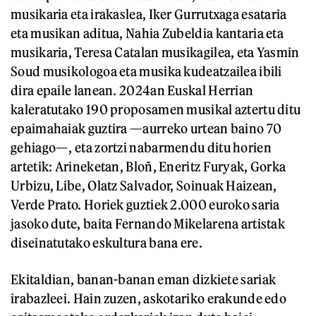
musikaria eta irakaslea, Iker Gurrutxaga esataria
eta musikan aditua, Nahia Zubeldia kantaria eta
musikaria, Teresa Catalan musikagilea, eta Yasmin
Soud musikologoa eta musika kudeatzailea ibili
dira epaile lanean. 2024an Euskal Herrian
kaleratutako 190 proposamen musikal aztertu ditu
epaimahaiak guztira —aurreko urtean baino 70
gehiago—, eta zortzi nabarmendu ditu horien
artetik: Arineketan, Bloñ, Eneritz Furyak, Gorka
Urbizu, Libe, Olatz Salvador, Soinuak Haizean,
Verde Prato. Horiek guztiek 2.000 euroko saria
jasoko dute, baita Fernando Mikelarena artistak
diseinatutako eskultura bana ere.
Ekitaldian, banan-banan eman dizkiete sariak
irabazleei. Hain zuzen, askotariko erakunde edo