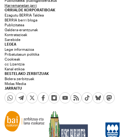
Publizitatea:
publi@bidera.eus
Harremanetan jarri
ORRIALDE KORPORATIBOAK
Ezagutu BERRIA Taldea
BERRIA berri bloga
Publizitatea
Galdera-erantzunak
Kontratazioak
Sarebide
LEGEA
Lege informazioa
Pribatutasun politika
Cookieak
cc Lizentzia
Kanal etikoa
BESTELAKO ZERBITZUAK
Bidera zerbitzuak
Midas Media
JARRAITU