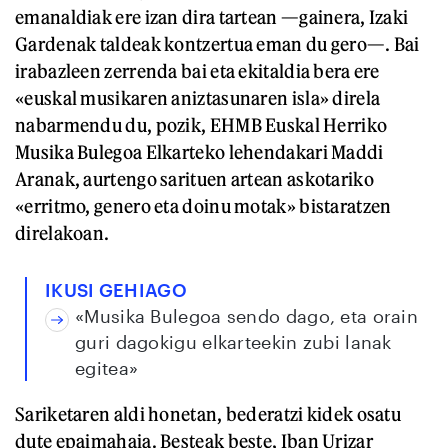
emanaldiak ere izan dira tartean —gainera, Izaki
Gardenak taldeak kontzertua eman du gero—. Bai
irabazleen zerrenda bai eta ekitaldia bera ere
«euskal musikaren aniztasunaren isla» direla
nabarmendu du, pozik, EHMB Euskal Herriko
Musika Bulegoa Elkarteko lehendakari Maddi
Aranak, aurtengo sarituen artean askotariko
«erritmo, genero eta doinu motak» bistaratzen
direlakoan.
IKUSI GEHIAGO
«Musika Bulegoa sendo dago, eta orain
guri dagokigu elkarteekin zubi lanak
egitea»
Sariketaren aldi honetan, bederatzi kidek osatu
dute epaimahaia. Besteak beste, Iban Urizar