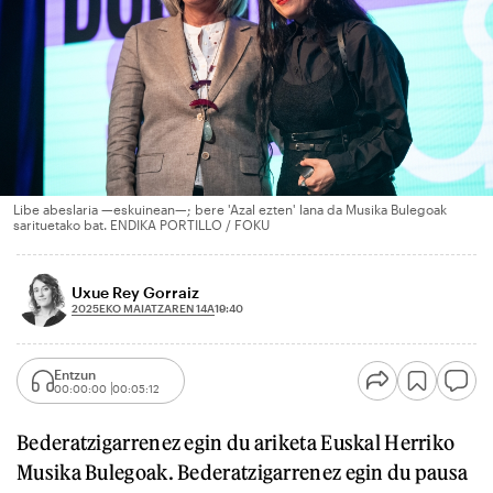
Libe abeslaria —eskuinean—; bere 'Azal ezten' lana da Musika Bulegoak
sarituetako bat. ENDIKA PORTILLO / FOKU
Uxue Rey Gorraiz
2025EKO MAIATZAREN 14A
19:40
Entzun
00:00:00
00:05:12
Bederatzigarrenez egin du ariketa Euskal Herriko
Musika Bulegoak. Bederatzigarrenez egin du pausa