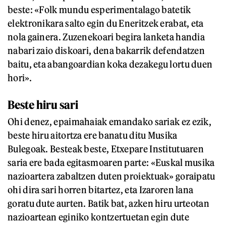
beste: «Folk mundu esperimentalago batetik
elektronikara salto egin du Eneritzek erabat, eta
nola gainera. Zuzenekoari begira lanketa handia
nabari zaio diskoari, dena bakarrik defendatzen
baitu, eta abangoardian koka dezakegu lortu duen
hori».
Beste hiru sari
Ohi denez, epaimahaiak emandako sariak ez ezik,
beste hiru aitortza ere banatu ditu Musika
Bulegoak. Besteak beste, Etxepare Institutuaren
saria ere bada egitasmoaren parte: «Euskal musika
nazioartera zabaltzen duten proiektuak» goraipatu
ohi dira sari horren bitartez, eta Izaroren lana
goratu dute aurten. Batik bat, azken hiru urteotan
nazioartean eginiko kontzertuetan egin dute