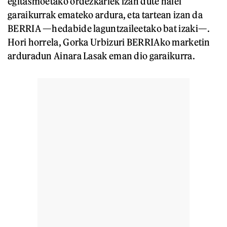
egitasmoetako ordezkariek izan dute haiei
garaikurrak emateko ardura, eta tartean izan da
BERRIA —hedabide laguntzaileetako bat izaki—.
Hori horrela, Gorka Urbizuri BERRIAko marketin
arduradun Ainara Lasak eman dio garaikurra.