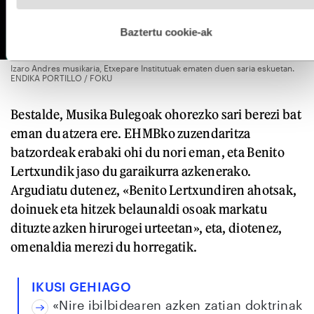
hobetzeko asmoz, cookie teknologiaz baliatzen gara. Ohar
hau onartuz gero, teknologia hori erabiltzeko baimen
esplizitua ematen diguzu.
Gehiago irakurri
Baztertu cookie-ak
Izaro Andres musikaria, Etxepare Institutuak ematen duen saria eskuetan.
ENDIKA PORTILLO / FOKU
Bestalde, Musika Bulegoak ohorezko sari berezi bat
eman du atzera ere. EHMBko zuzendaritza
batzordeak erabaki ohi du nori eman, eta Benito
Lertxundik jaso du garaikurra azkenerako.
Argudiatu dutenez, «Benito Lertxundiren ahotsak,
doinuek eta hitzek belaunaldi osoak markatu
dituzte azken hirurogei urteetan», eta, diotenez,
omenaldia merezi du horregatik.
IKUSI GEHIAGO
«Nire ibilbidearen azken zatian doktrinak