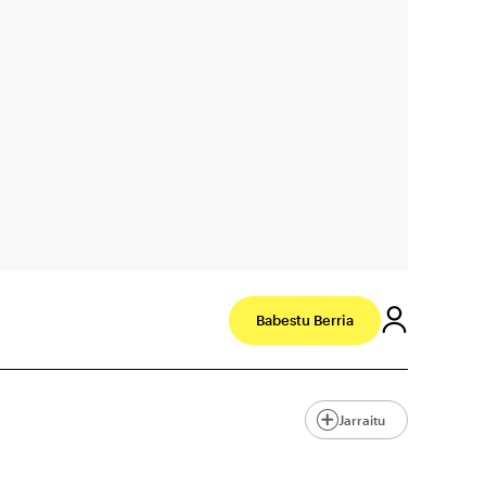
Babestu Berria
Jarraitu