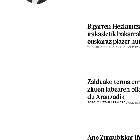
Bigarren Hezkuntz
irakasletik bakarra
euskaraz plazer hu
2026KO ABUZTUAREN 6A
UXUE RE
Zalduako terma er
zituen labearen bil
du Aranzadik
2026KO UZTAILAREN 23A
UXUE RE
Ane Zuazubiskar Iñ