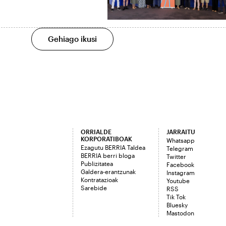
Gehiago ikusi
ORRIALDE
JARRAITU
KORPORATIBOAK
Whatsapp
Ezagutu BERRIA Taldea
Telegram
BERRIA berri bloga
Twitter
Publizitatea
Facebook
Galdera-erantzunak
Instagram
Kontratazioak
Youtube
Sarebide
RSS
Tik Tok
Bluesky
Mastodon