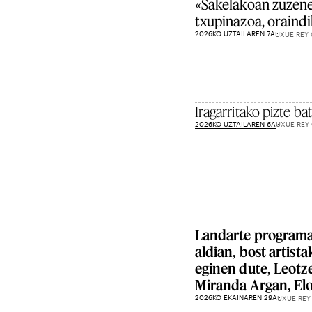
«Sakelakoan zuzene
txupinazoa, oraindi
2026KO UZTAILAREN 7A
UXUE REY
Iragarritako pizte ba
2026KO UZTAILAREN 6A
UXUE REY
Landarte program
aldian, bost artist
eginen dute, Leotz
Miranda Argan, Elo
2026KO EKAINAREN 29A
UXUE REY