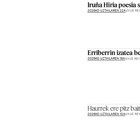
Iruña Hiria poesia s
2026KO UZTAILAREN 22A
UXUE RE
Erriberrin izatea b
2026KO UZTAILAREN 16A
UXUE REY
Haurrek ere pitz bait
2026KO UZTAILAREN 10A
UXUE RE