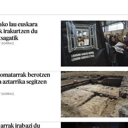
ako lau euskara
k irakurtzen du
tsagatik
Y GORRAIZ
romatarrak berotzen
a aztarrika segitzen
Y GORRAIZ
arrak irabazi du