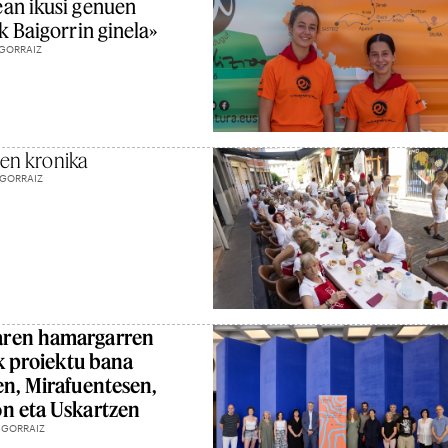
an ikusi genuen
k Baigorrin ginela»
 GORRAIZ
ten kronika
 GORRAIZ
aren hamargarren
ak proiektu bana
en, Mirafuentesen,
n eta Uskartzen
 GORRAIZ