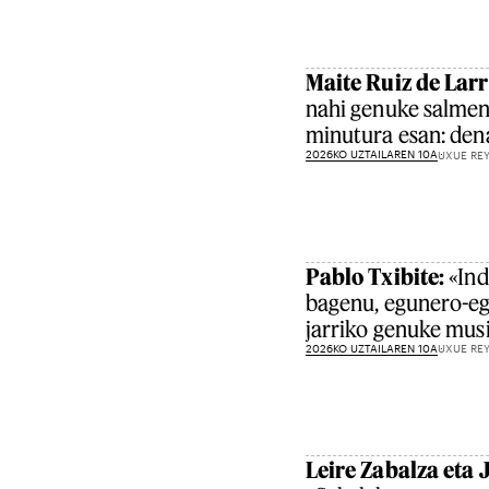
Maite Ruiz de Lar
nahi genuke salment
minutura esan: den
2026KO UZTAILAREN 10A
UXUE RE
Pablo Txibite:
«Ind
bagenu, egunero-eg
jarriko genuke mus
2026KO UZTAILAREN 10A
UXUE RE
Leire Zabalza eta 