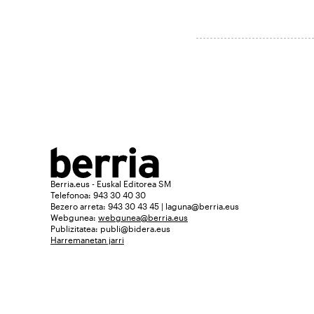
Berria.eus - Euskal Editorea SM
Telefonoa: 943 30 40 30
Bezero arreta: 943 30 43 45 | laguna@berria.eus
Webgunea:
webgunea@berria.eus
Publizitatea:
publi@bidera.eus
Harremanetan jarri