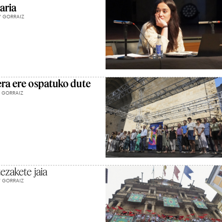
aria
Y GORRAIZ
era ere ospatuko dute
 GORRAIZ
ezakete jaia
Y GORRAIZ