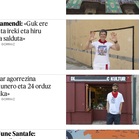
ramendi:
«Guk ere
a ireki eta hiru
a salduta»
Y GORRAIZ
ar agorrezina
unero eta 24 orduz
ika»
Y GORRAIZ
June Santafe: