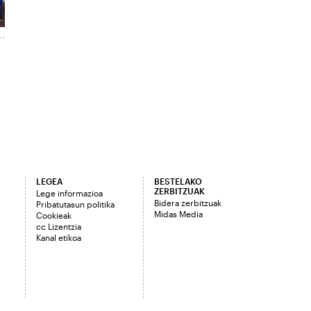
LEGEA
BESTELAKO
ZERBITZUAK
Lege informazioa
Bidera zerbitzuak
Pribatutasun politika
Midas Media
Cookieak
cc Lizentzia
Kanal etikoa