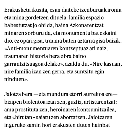
Erakusketa ikusita, esan daiteke izenburuak ironia
eta mina gordetzen dituela: familia espazio
babestutzat jo ohi da, baina Azkonarentzat
minaren sorburu da, eta monumentu bat eskaini
dio, ez opari gisa, trauma baten aztarna gisa baizik.
«Anti-monumentuaren kontzeptuaz ari naiz,
traumaren historia bera obra baino
garrantzitsuagoa delako», azaldu du. «Nire kasuan,
nire familia izan zen gerra, eta suntsitu egin
ninduen».
Jaiotza bera —eta mundura etorri aurrekoa ere—
bizipen biolentoa izan zen, guztiz, artistarentzat:
ama prostituta zen, heroinaren kontsumitzailea,
eta «hirutan» saiatu zen abortatzen. Jaiotzaren
inguruko samin hori erakusten duten hainbat