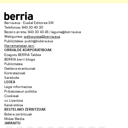
Berria.eus - Euskal Editorea SM
Telefonoa: 943 30 40 30
Bezero arreta: 943 30 43 45 | laguna@berria.eus
Webgunea:
webgunea@berria.eus
Publizitatea:
publi@bidera.eus
Harremanetan jarri
ORRIALDE KORPORATIBOAK
Ezagutu BERRIA Taldea
BERRIA berri bloga
Publizitatea
Galdera-erantzunak
Kontratazioak
Sarebide
LEGEA
Lege informazioa
Pribatutasun politika
Cookieak
cc Lizentzia
Kanal etikoa
BESTELAKO ZERBITZUAK
Bidera zerbitzuak
Midas Media
JARRAITU