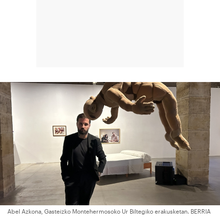
Abel Azkona, Gasteizko Montehermosoko Ur Biltegiko erakusketan. BERRIA