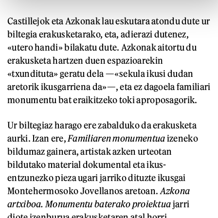
Castillejok eta Azkonak lau eskutara atondu dute ur
biltegia erakusketarako, eta, adierazi dutenez,
«utero handi» bilakatu dute. Azkonak aitortu du
erakusketa hartzen duen espazioarekin
«txundituta» geratu dela —«sekula ikusi dudan
aretorik ikusgarriena da»—, eta ez dagoela familiari
monumentu bat eraikitzeko toki aproposagorik.
Ur biltegiaz harago ere zabalduko da erakusketa
aurki. Izan ere,
Familiaren monumentua
izeneko
bildumaz gainera, artistak azken urteotan
bildutako material dokumental eta ikus-
entzunezko pieza ugari jarriko dituzte ikusgai
Montehermosoko Jovellanos aretoan.
Azkona
artxiboa. Monumentu baterako proiektua
jarri
diote izenburua erakusketaren atal horri.