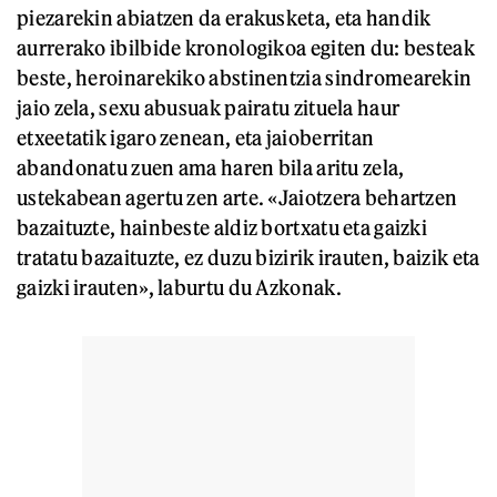
piezarekin abiatzen da erakusketa, eta handik
aurrerako ibilbide kronologikoa egiten du: besteak
beste, heroinarekiko abstinentzia sindromearekin
jaio zela, sexu abusuak pairatu zituela haur
etxeetatik igaro zenean, eta jaioberritan
abandonatu zuen ama haren bila aritu zela,
ustekabean agertu zen arte. «Jaiotzera behartzen
bazaituzte, hainbeste aldiz bortxatu eta gaizki
tratatu bazaituzte, ez duzu bizirik irauten, baizik eta
gaizki irauten», laburtu du Azkonak.