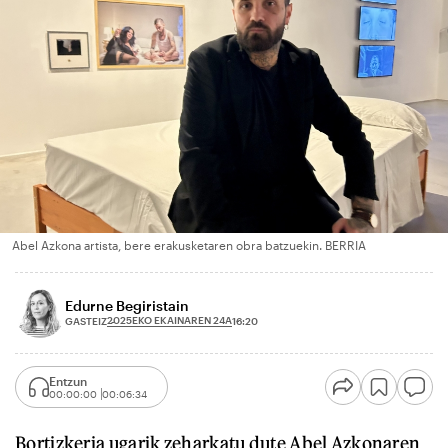
Abel Azkona artista, bere erakusketaren obra batzuekin. BERRIA
Edurne Begiristain
2025EKO EKAINAREN 24A
GASTEIZ
16:20
Entzun
00:00:00
00:06:34
Bortizkeria ugarik zeharkatu dute Abel Azkonaren