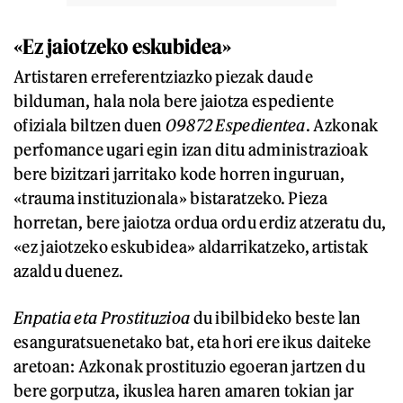
«Ez jaiotzeko eskubidea»
Artistaren erreferentziazko piezak daude
bilduman, hala nola bere jaiotza espediente
ofiziala biltzen duen
09872 Espedientea
. Azkonak
perfomance ugari egin izan ditu administrazioak
bere bizitzari jarritako kode horren inguruan,
«trauma instituzionala» bistaratzeko. Pieza
horretan, bere jaiotza ordua ordu erdiz atzeratu du,
«ez jaiotzeko eskubidea» aldarrikatzeko, artistak
azaldu duenez.
Enpatia eta Prostituzioa
du ibilbideko beste lan
esanguratsuenetako bat, eta hori ere ikus daiteke
aretoan: Azkonak prostituzio egoeran jartzen du
bere gorputza, ikuslea haren amaren tokian jar