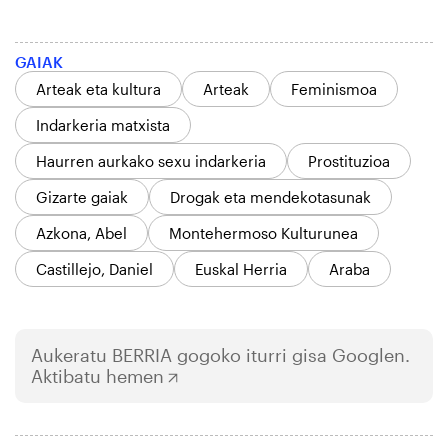
GAIAK
Arteak eta kultura
Arteak
Feminismoa
Indarkeria matxista
Haurren aurkako sexu indarkeria
Prostituzioa
Gizarte gaiak
Drogak eta mendekotasunak
Azkona, Abel
Montehermoso Kulturunea
Castillejo, Daniel
Euskal Herria
Araba
Aukeratu
BERRIA
gogoko iturri gisa Googlen.
Aktibatu hemen