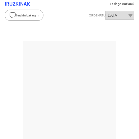
IRUZKINAK
Ez dago iruzkinik
Iruzkin bat egin
ORDENATU