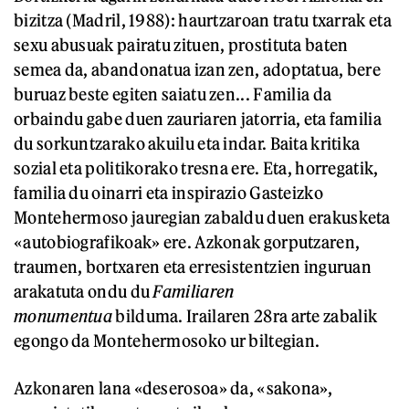
bizitza (Madril, 1988): haurtzaroan tratu txarrak eta
sexu abusuak pairatu zituen, prostituta baten
semea da, abandonatua izan zen, adoptatua, bere
buruaz beste egiten saiatu zen... Familia da
orbaindu gabe duen zauriaren jatorria, eta familia
du sorkuntzarako akuilu eta indar. Baita kritika
sozial eta politikorako tresna ere. Eta, horregatik,
familia du oinarri eta inspirazio Gasteizko
Montehermoso jauregian zabaldu duen erakusketa
«autobiografikoak» ere. Azkonak gorputzaren,
traumen, bortxaren eta erresistentzien inguruan
arakatuta ondu du
Familiaren
monumentua
bilduma. Irailaren 28ra arte zabalik
egongo da Montehermosoko ur biltegian.
Azkonaren lana «deserosoa» da, «sakona»,