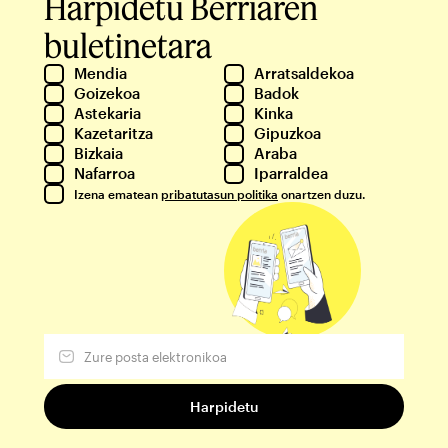
Harpidetu Berriaren
buletinetara
Mendia
Arratsaldekoa
Goizekoa
Badok
Astekaria
Kinka
Kazetaritza
Gipuzkoa
Bizkaia
Araba
Nafarroa
Iparraldea
Izena ematean
pribatutasun politika
onartzen duzu.