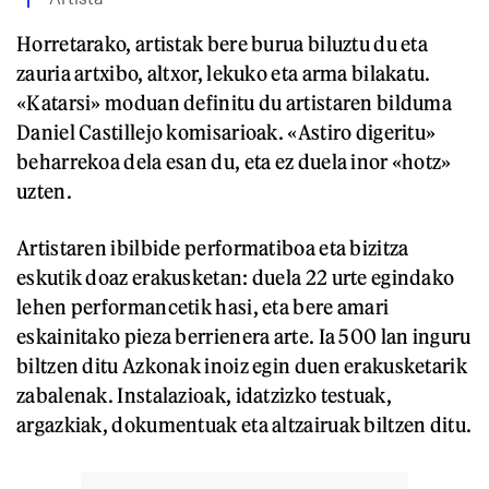
Horretarako, artistak bere burua biluztu du eta
zauria artxibo, altxor, lekuko eta arma bilakatu.
«Katarsi» moduan definitu du artistaren bilduma
Daniel Castillejo komisarioak. «Astiro digeritu»
beharrekoa dela esan du, eta ez duela inor «hotz»
uzten.
Artistaren ibilbide performatiboa eta bizitza
eskutik doaz erakusketan: duela 22 urte egindako
lehen performancetik hasi, eta bere amari
eskainitako pieza berrienera arte. Ia 500 lan inguru
biltzen ditu Azkonak inoiz egin duen erakusketarik
zabalenak. Instalazioak, idatzizko testuak,
argazkiak, dokumentuak eta altzairuak biltzen ditu.