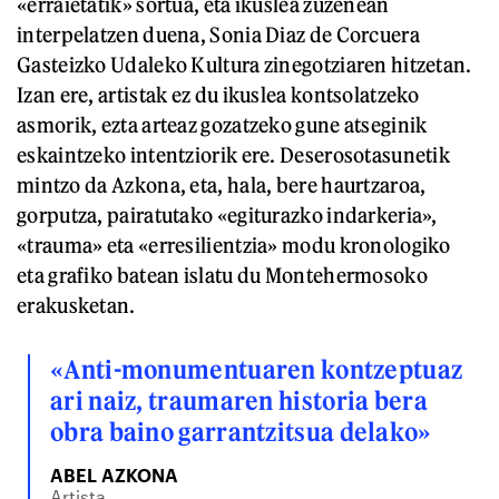
«erraietatik» sortua, eta ikuslea zuzenean
interpelatzen duena, Sonia Diaz de Corcuera
Gasteizko Udaleko Kultura zinegotziaren hitzetan.
Izan ere, artistak ez du ikuslea kontsolatzeko
asmorik, ezta arteaz gozatzeko gune atseginik
eskaintzeko intentziorik ere. Deserosotasunetik
mintzo da Azkona, eta, hala, bere haurtzaroa,
gorputza, pairatutako «egiturazko indarkeria»,
«trauma» eta «erresilientzia» modu kronologiko
eta grafiko batean islatu du Montehermosoko
erakusketan.
«Anti-monumentuaren kontzeptuaz
ari naiz, traumaren historia bera
obra baino garrantzitsua delako»
ABEL AZKONA
Artista