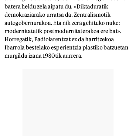
batera heldu zela aipatu du. «Diktaduratik
demokraziarako urratsa da. Zentralismotik
autogobernurakoa. Eta nik zera gehituko nuke:
modernitatetik postmodernitaterakoa ere bai».
Horregatik, Badiolarentzat ez da harritzekoa
Ibarrola bestelako esperientzia plastiko batzuetan
murgildu izana 1980tik aurrera.