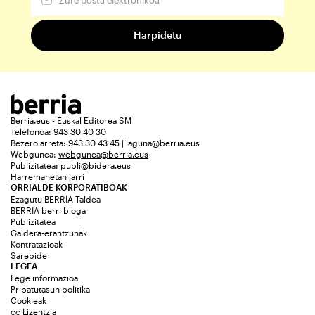
Berria.eus - Euskal Editorea SM
Telefonoa: 943 30 40 30
Bezero arreta: 943 30 43 45 | laguna@berria.eus
Webgunea:
webgunea@berria.eus
Publizitatea:
publi@bidera.eus
Harremanetan jarri
ORRIALDE KORPORATIBOAK
Ezagutu BERRIA Taldea
BERRIA berri bloga
Publizitatea
Galdera-erantzunak
Kontratazioak
Sarebide
LEGEA
Lege informazioa
Pribatutasun politika
Cookieak
cc Lizentzia