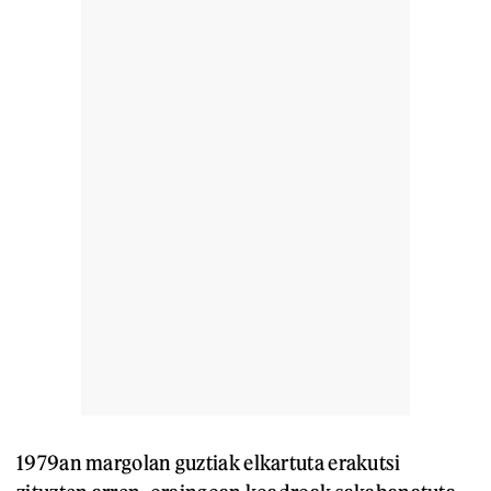
1979an margolan guztiak elkartuta erakutsi