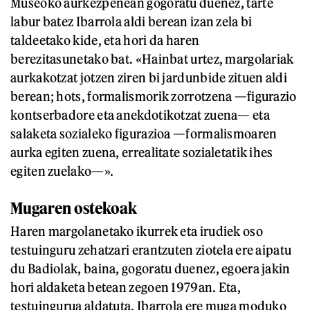
Museoko aurkezpenean gogoratu duenez, tarte
labur batez Ibarrola aldi berean izan zela bi
taldeetako kide, eta hori da haren
berezitasunetako bat. «Hainbat urtez, margolariak
aurkakotzat jotzen ziren bi jardunbide zituen aldi
berean; hots, formalismorik zorrotzena —figurazio
kontserbadore eta anekdotikotzat zuena— eta
salaketa sozialeko figurazioa —formalismoaren
aurka egiten zuena, errealitate sozialetatik ihes
egiten zuelako—».
Mugaren ostekoak
Haren margolanetako ikurrek eta irudiek oso
testuinguru zehatzari erantzuten ziotela ere aipatu
du Badiolak, baina, gogoratu duenez, egoera jakin
hori aldaketa betean zegoen 1979an. Eta,
testuingurua aldatuta, Ibarrola ere muga moduko