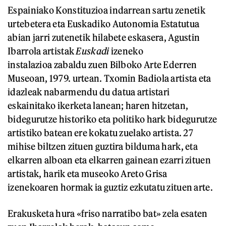
Espainiako Konstituzioa indarrean sartu zenetik
urtebetera eta Euskadiko Autonomia Estatutua
abian jarri zutenetik hilabete eskasera, Agustin
Ibarrola artistak
Euskadi
izeneko
instalazioa zabaldu zuen Bilboko Arte Ederren
Museoan, 1979. urtean. Txomin Badiola artista eta
idazleak nabarmendu du datua artistari
eskainitako ikerketa lanean; haren hitzetan,
bidegurutze historiko eta politiko hark bidegurutze
artistiko batean ere kokatu zuelako artista. 27
mihise biltzen zituen guztira bilduma hark, eta
elkarren alboan eta elkarren gainean ezarri zituen
artistak, harik eta museoko Areto Grisa
izenekoaren hormak ia guztiz ezkutatu zituen arte.
Erakusketa hura «friso narratibo bat» zela esaten