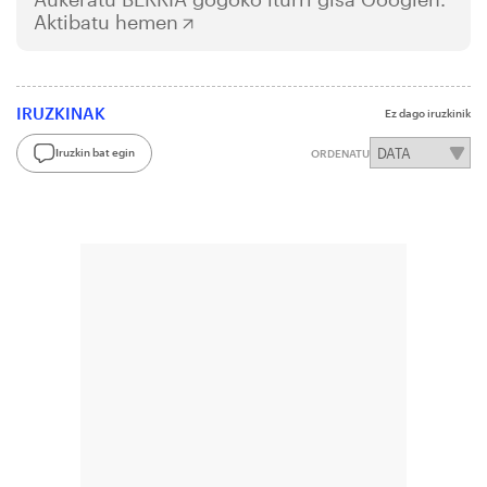
Aktibatu hemen
IRUZKINAK
Ez dago iruzkinik
Iruzkin bat egin
ORDENATU