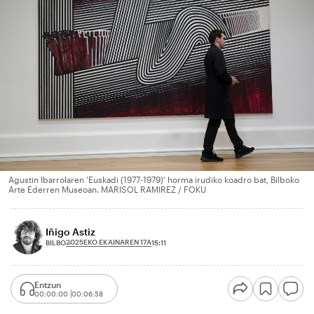
Agustin Ibarrolaren 'Euskadi (1977-1979)' horma irudiko koadro bat, Bilboko
Arte Ederren Museoan. MARISOL RAMIREZ / FOKU
Iñigo Astiz
2025EKO EKAINAREN 17A
BILBO
15:11
Entzun
00:00:00
00:06:58