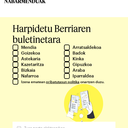
NABARMENDUAK
Harpidetu Berriaren
buletinetara
Mendia
Arratsaldekoa
Goizekoa
Badok
Astekaria
Kinka
Kazetaritza
Gipuzkoa
Bizkaia
Araba
Nafarroa
Iparraldea
Izena ematean
pribatutasun politika
onartzen duzu.