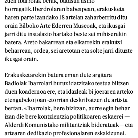
zuen Ibarrolak berak, batasun asmo
horregatik.Iberdrolaren babespean, erakusketa
haren parte izandako 18 artelan zaharberritu ditu
orain Bilboko Arte Ederren Museoak, eta ikusgai
jarri ditu instalazio hartako beste sei mihiserekin
batera. Areto bakarrean eta elkarrekin erakutsi
beharrean, ordea, sei aretotan eta solte jarri dituzte
ikusgai orain.
Erakusketarekin batera eman dute argitara
Badiolak Ibarrolari buruz idatzitako testua biltzen
duen koadernoa ere, eta idazleak bi joeraren arteko
etengabeko joan-etorrian deskribatzen du artista
bertan. «Ibarrolak, bere bizitzan, aurre egin behar
izan die bere kontzientzia politikoaren eskaerei —
Alderdi Komunistako militantziak bideratuak— eta
artearen dedikazio profesionalaren eskakizunei.