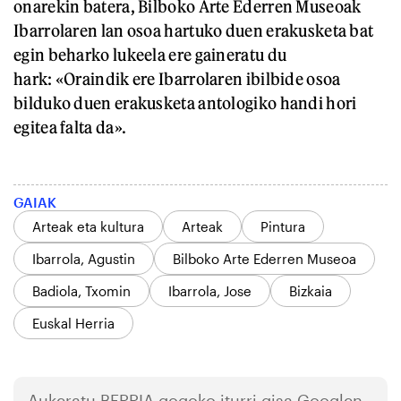
onarekin batera, Bilboko Arte Ederren Museoak
Ibarrolaren lan osoa hartuko duen erakusketa bat
egin beharko lukeela ere gaineratu du
hark: «Oraindik ere Ibarrolaren ibilbide osoa
bilduko duen erakusketa antologiko handi hori
egitea falta da».
GAIAK
Arteak eta kultura
Arteak
Pintura
Ibarrola, Agustin
Bilboko Arte Ederren Museoa
Badiola, Txomin
Ibarrola, Jose
Bizkaia
Euskal Herria
Aukeratu
BERRIA
gogoko iturri gisa Googlen.