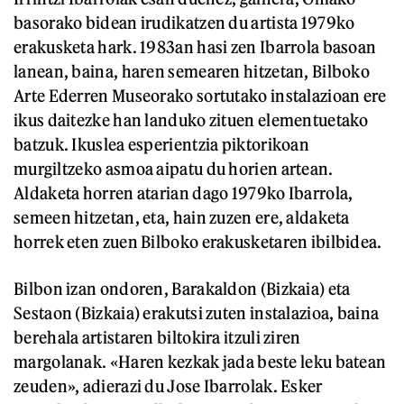
basorako bidean irudikatzen du artista 1979ko
erakusketa hark. 1983an hasi zen Ibarrola basoan
lanean, baina, haren semearen hitzetan, Bilboko
Arte Ederren Museorako sortutako instalazioan ere
ikus daitezke han landuko zituen elementuetako
batzuk. Ikuslea esperientzia piktorikoan
murgiltzeko asmoa aipatu du horien artean.
Aldaketa horren atarian dago 1979ko Ibarrola,
semeen hitzetan, eta, hain zuzen ere, aldaketa
horrek eten zuen Bilboko erakusketaren ibilbidea.
Bilbon izan ondoren, Barakaldon (Bizkaia) eta
Sestaon (Bizkaia) erakutsi zuten instalazioa, baina
berehala artistaren biltokira itzuli ziren
margolanak. «Haren kezkak jada beste leku batean
zeuden», adierazi du Jose Ibarrolak. Esker