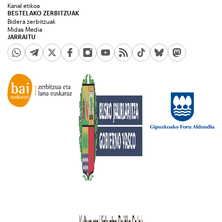
Kanal etikoa
BESTELAKO ZERBITZUAK
Bidera zerbitzuak
Midas Media
JARRAITU