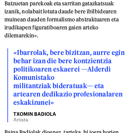
Batzuetan parekoak eta sarritan gatazkatsuak
izanik, nolabait lotuta daude bere ibilbidearen
muinean dauden formalismo abstraktuaren eta
irudikapen figuratiboaren gaien arteko
dilemarekin».
«Ibarrolak, bere bizitzan, aurre egin
behar izan die bere kontzientzia
politikoaren eskaerei —Alderdi
Komunistako
militantziak bideratuak— eta
artearen dedikazio profesionalaren
eskakizunei»
TXOMIN BADIOLA
Artista
Baina Badiolak dioenez, tarteka, bi joera horien