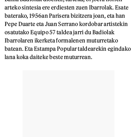
arteko sintesia ere erdiesten zuen Ibarrolak. Esate
baterako, 1956an Parisera bizitzera joan, eta han
Pepe Duarte eta Juan Serrano kordobar artistekin
osatutako Equipo 57 taldea jarri du Badiolak
Ibarrolaren ikerketa formalenen muturretako
batean. Eta Estampa Popular taldearekin egindako
lana koka daiteke beste muturrean.