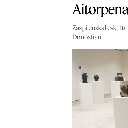
Aitorpena,
Zazpi euskal eskulto
Donostian