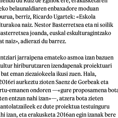
endu du Ruiz de Eginok ere, erakusketaren
eko belaunaldiaren enbaxadore moduan
urua, berriz, Ricardo Ugartek: «Eskola
turakoa naiz. Nestor Basterretxea eta ni soilik
Basterretxea joanda, euskal eskulturagintzako
 naiz», adierazi du barrez.
ntziari jarraipena emateko asmoa izan bazuen
kultur hiriburutzaren izendapenak proiektuari
 bat eman ziezaiokeela ikusi zuen. Hala,
2016ri aurkeztu zioten Saenz de Gorbeak eta
artu-emanen ondoren —«gure proposamena bot
uten entzun nahi izan»—, atzera bota zieten
 antolatzaileek ez dute proiektua testuinguru
ahi izan, eta erakusketa 2016an egin izanak bere