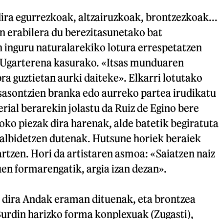
ira egurrezkoak, altzairuzkoak, brontzezkoak...
n erabilera du berezitasunetako bat
n inguru naturalarekiko lotura errespetatzen
 Ugarterena kasurako. «Itsas munduaren
bra guztietan aurki daiteke». Elkarri lotutako
tsasontzien branka edo aurreko partea irudikatu
rial berarekin jolastu da Ruiz de Egino bere
ko piezak dira harenak, alde batetik begiratuta
halbidetzen dutenak. Hutsune horiek beraiek
sartzen. Hori da artistaren asmoa: «Saiatzen naiz
en formarengatik, argia izan dezan».
dira Andak eraman dituenak, eta brontzea
Burdin harizko forma konplexuak (Zugasti),