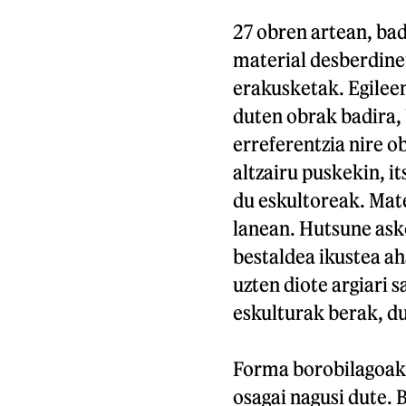
27 obren artean, bad
material desberdine
erakusketak. Egilee
duten obrak badira,
erreferentzia nire o
altzairu puskekin, i
du eskultoreak. Mate
lanean. Hutsune asko
bestaldea ikustea a
uzten diote argiari 
eskulturak berak, du
Forma borobilagoak 
osagai nagusi dute. 