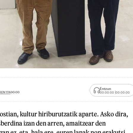
Entzun
EN 17A
00:00
00:00:00
00:00:00
stian, kultur hiriburutzatik aparte. Asko dira,
sberdina izan den arren, amaitzear den
zan ez, eta, hala ere, euren lanak non erakutsi