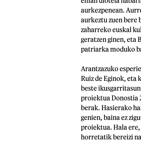
eman diotela nabarm
aurkezpenean. Aurr
aurkeztu zuen bere b
zaharreko euskal kul
geratzen ginen, eta 
patriarka moduko bat
Arantzazuko esperie
Ruiz de Eginok, eta 
beste ikusgarritasun
proiektua Donostia 
berak. Hasierako h
genien, baina ez zig
proiektua. Hala ere,
horretatik bereizi n