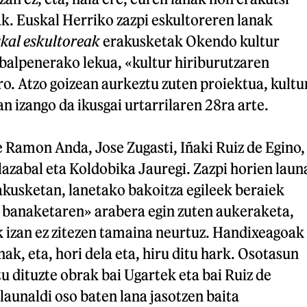
ak. Euskal Herriko zazpi eskultoreren lanak
skal eskultoreak
erakusketak Okendo kultur
balpenerako lekua, «kultur hiriburutzaren
ro. Atzo goizean aurkeztu zuten proiektua, kultu
n izango da ikusgai urtarrilaren 28ra arte.
 Ramon Anda, Jose Zugasti, Iñaki Ruiz de Egino,
Olazabal eta Koldobika Jauregi. Zazpi horien laun
akusketan, lanetako bakoitza egileek beraiek
 banaketaren» arabera egin zuten aukeraketa,
k izan ez zitezen tamaina neurtuz. Handixeagoak
ak, eta, hori dela eta, hiru ditu hark. Osotasun
 dituzte obrak bai Ugartek eta bai Ruiz de
launaldi oso baten lana jasotzen baita