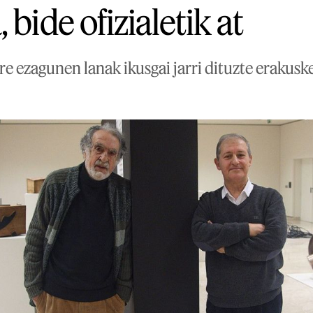
 bide ofizialetik at
re ezagunen lanak ikusgai jarri dituzte erakusk