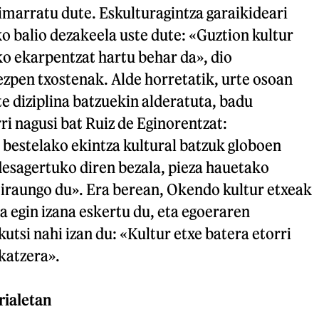
imarratu dute. Eskulturagintza garaikideari
o balio dezakeela uste dute: «Guztion kultur
o ekarpentzat hartu behar da», dio
zpen txostenak. Alde horretatik, urte osoan
te diziplina batzuekin alderatuta, badu
ri nagusi bat Ruiz de Eginorentzat:
bestelako ekintza kultural batzuk globoen
desagertuko diren bezala, pieza hauetako
iraungo du». Era berean, Okendo kultur etxeak
 egin izana eskertu du, eta egoeraren
utsi nahi izan du: «Kultur etxe batera etorri
ikatzera».
ialetan