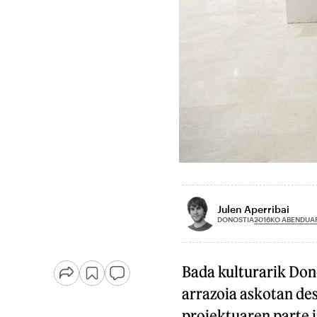
Julen Aperribai
2016KO ABENDUAR
DONOSTIA
Bada kulturarik Dono
arrazoia askotan de
proiektuaren parte i