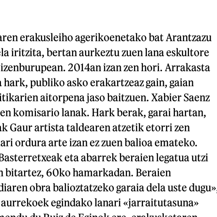
aren erakusleiho agerikoenetako bat Arantzazu
la iritzita, bertan aurkeztu zuen lana eskultore
izenburupean. 2014an izan zen hori. Arrakasta
 hark, publiko asko erakartzeaz gain, gaian
itikarien aitorpena jaso baitzuen. Xabier Saenz
en komisario lanak. Hark berak, garai hartan,
k Gaur artista taldearen atzetik etorri zen
ari ordura arte izan ez zuen balioa emateko.
 Basterretxeak eta abarrek beraien legatua utzi
n bitartez, 60ko hamarkadan. Beraien
iaren obra balioztatzeko garaia dela uste dugu»
 aurrekoek egindako lanari «jarraitutasuna»