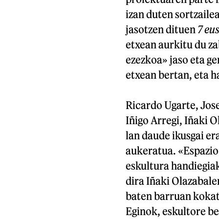
izan duten sortzaile
jasotzen dituen
7 eu
etxean aurkitu du za
ezezkoa» jaso eta ge
etxean bertan, eta ha
Ricardo Ugarte, Jose
Iñigo Arregi, Iñaki 
lan daude ikusgai er
aukeratua. «Espazio
eskultura handiegia
dira Iñaki Olazabalen
baten barruan kokatu
Eginok, eskultore be