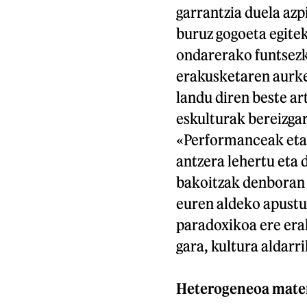
garrantzia duela azp
buruz gogoeta egitek
ondarerako funtsezk
erakusketaren aurke
landu diren beste ar
eskulturak bereizgar
«Performanceak eta 
antzera lehertu eta 
bakoitzak denboran 
euren aldeko apustua
paradoxikoa ere erak
gara, kultura aldarr
Heterogeneoa mater