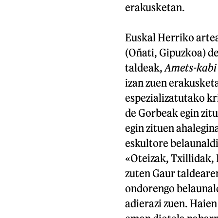
erakusketan.
Euskal Herriko arte
(Oñati, Gipuzkoa) de
taldeak,
Amets-kabi
izan zuen erakusketa
espezializatutako kr
de Gorbeak egin zitu
egin zituen ahalegina
eskultore belaunaldi
«Oteizak, Txillidak,
zuten Gaur taldeare
ondorengo belaunald
adierazi zuen. Haien