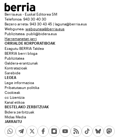
Berria.eus - Euskal Editorea SM
Telefonoa: 943 30 40 30
Bezero arreta: 943 30 43 45 | laguna@berria.eus
Webgunea:
webgunea@berria.eus
Publizitatea:
publi@bidera.eus
Harremanetan jarri
ORRIALDE KORPORATIBOAK
Ezagutu BERRIA Taldea
BERRIA berri bloga
Publizitatea
Galdera-erantzunak
Kontratazioak
Sarebide
LEGEA
Lege informazioa
Pribatutasun politika
Cookieak
cc Lizentzia
Kanal etikoa
BESTELAKO ZERBITZUAK
Bidera zerbitzuak
Midas Media
JARRAITU