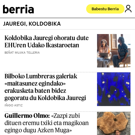
Babestu Berria
JAUREGI, KOLDOBIKA
Koldobika Jauregi ohoratu dute
EHUren Udako Ikastaroetan
BEÑAT MUJIKA TELLERIA
Bilboko Lumbreras galeriak
«maitasunez egindako»
erakusketa baten bidez
gogoratu du Koldobika Jauregi
IÑIGO ASTIZ
Guillermo Olmo:
«Zazpi zubi
dituen eremu txiki eta magikoan
egingo dugu Azken Muga»