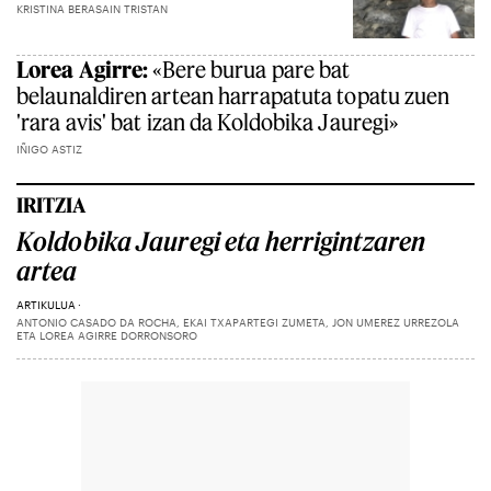
KRISTINA BERASAIN TRISTAN
Lorea Agirre:
«Bere burua pare bat
belaunaldiren artean harrapatuta topatu zuen
'rara avis' bat izan da Koldobika Jauregi»
IÑIGO ASTIZ
IRITZIA
Koldobika Jauregi eta herrigintzaren
artea
ARTIKULUA
ANTONIO CASADO DA ROCHA, EKAI TXAPARTEGI ZUMETA, JON UMEREZ URREZOLA
ETA LOREA AGIRRE DORRONSORO