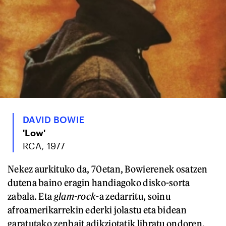
DAVID BOWIE
'Low'
RCA, 1977
Nekez aurkituko da, 70etan, Bowierenek osatzen
dutena baino eragin handiagoko disko-sorta
zabala. Eta
glam-rock
-a zedarritu, soinu
afroamerikarrekin ederki jolastu eta bidean
garatutako zenbait adikziotatik libratu ondoren,