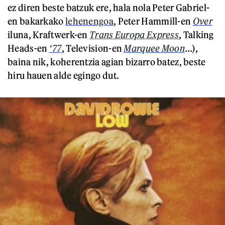
ez diren beste batzuk ere, hala nola Peter Gabriel-
en bakarkako
lehenengoa
, Peter Hammill-en
Over
iluna, Kraftwerk-en
Trans Europa Express
, Talking
Heads-en
‘77
, Television-en
Marquee Moon
…),
baina nik, koherentzia agian bizarro batez, beste
hiru hauen alde egingo dut.