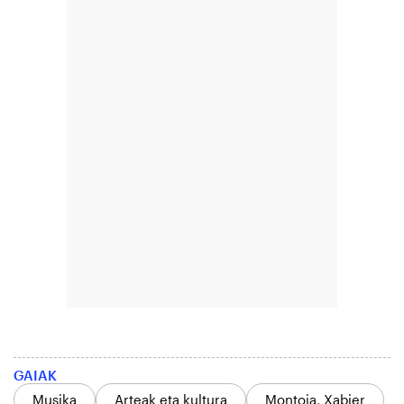
GAIAK
Musika
Arteak eta kultura
Montoia, Xabier