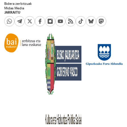
Bidera zerbitzuak
Midas Media
JARRAITU