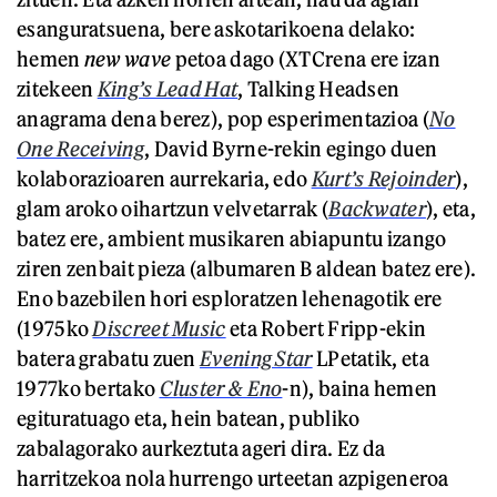
esanguratsuena, bere askotarikoena delako:
hemen
new wave
petoa dago (XTCrena ere izan
zitekeen
King’s Lead Hat
, Talking Headsen
anagrama dena berez), pop esperimentazioa (
No
One Receiving
, David Byrne-rekin egingo duen
kolaborazioaren aurrekaria, edo
Kurt’s Rejoinder
),
glam aroko oihartzun velvetarrak (
Backwater
), eta,
batez ere, ambient musikaren abiapuntu izango
ziren zenbait pieza (albumaren B aldean batez ere).
Eno bazebilen hori esploratzen lehenagotik ere
(1975ko
Discreet Music
eta Robert Fripp-ekin
batera grabatu zuen
Evening Star
LPetatik, eta
1977ko bertako
Cluster & Eno
-n), baina hemen
egituratuago eta, hein batean, publiko
zabalagorako aurkeztuta ageri dira. Ez da
harritzekoa nola hurrengo urteetan azpigeneroa