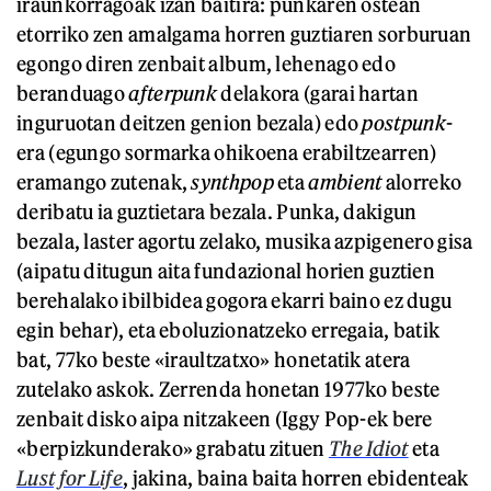
iraunkorragoak izan baitira: punkaren ostean
etorriko zen amalgama horren guztiaren sorburuan
egongo diren zenbait album, lehenago edo
beranduago
afterpunk
delakora (garai hartan
inguruotan deitzen genion bezala) edo
postpunk
-
era (egungo sormarka ohikoena erabiltzearren)
eramango zutenak,
synthpop
eta
ambient
alorreko
deribatu ia guztietara bezala. Punka, dakigun
bezala, laster agortu zelako, musika azpigenero gisa
(aipatu ditugun aita fundazional horien guztien
berehalako ibilbidea gogora ekarri baino ez dugu
egin behar), eta eboluzionatzeko erregaia, batik
bat, 77ko beste «iraultzatxo» honetatik atera
zutelako askok. Zerrenda honetan 1977ko beste
zenbait disko aipa nitzakeen (Iggy Pop-ek bere
«berpizkunderako» grabatu zituen
The Idiot
eta
Lust for Life
, jakina, baina baita horren ebidenteak