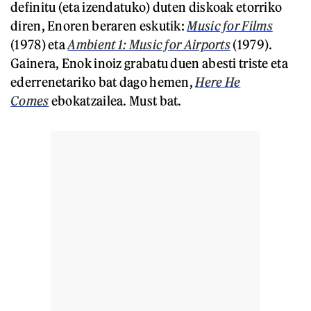
definitu (eta izendatuko) duten diskoak etorriko
diren, Enoren beraren eskutik:
Music for Films
(1978) eta
Ambient 1: Music for Airports
(1979).
Gainera, Enok inoiz grabatu duen abesti triste eta
ederrenetariko bat dago hemen,
Here He
Comes
ebokatzailea. Must bat.