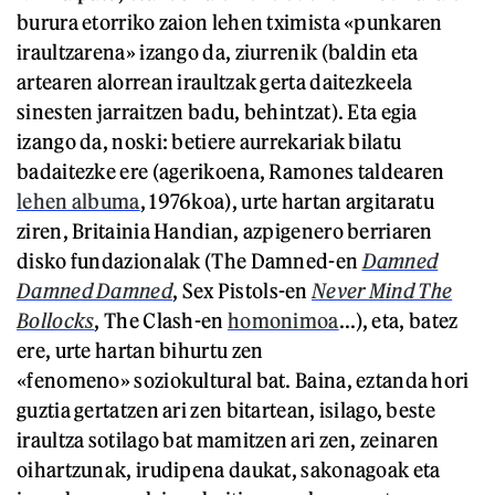
burura etorriko zaion lehen tximista «punkaren
iraultzarena» izango da, ziurrenik (baldin eta
artearen alorrean iraultzak gerta daitezkeela
sinesten jarraitzen badu, behintzat). Eta egia
izango da, noski: betiere aurrekariak bilatu
badaitezke ere (agerikoena, Ramones taldearen
lehen albuma
, 1976koa), urte hartan argitaratu
ziren, Britainia Handian, azpigenero berriaren
disko fundazionalak (The Damned-en
Damned
Damned Damned
, Sex Pistols-en
Never Mind The
Bollocks
, The Clash-en
homonimoa
...), eta, batez
ere, urte hartan bihurtu zen
«fenomeno» soziokultural bat. Baina, eztanda hori
guztia gertatzen ari zen bitartean, isilago, beste
iraultza sotilago bat mamitzen ari zen, zeinaren
oihartzunak, irudipena daukat, sakonagoak eta