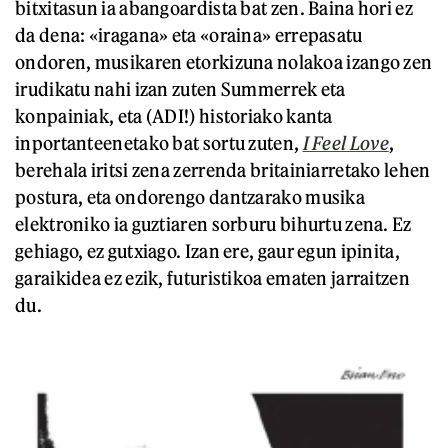
bitxitasun ia abangoardista bat zen. Baina hori ez
da dena: «iragana» eta «oraina» errepasatu
ondoren, musikaren etorkizuna nolakoa izango zen
irudikatu nahi izan zuten Summerrek eta
konpainiak, eta (ADI!) historiako kanta
inportanteenetako bat sortu zuten,
I Feel Love
,
berehala iritsi zena zerrenda britainiarretako lehen
postura, eta ondorengo dantzarako musika
elektroniko ia guztiaren sorburu bihurtu zena. Ez
gehiago, ez gutxiago. Izan ere, gaur egun ipinita,
garaikidea ez ezik, futuristikoa ematen jarraitzen
du.