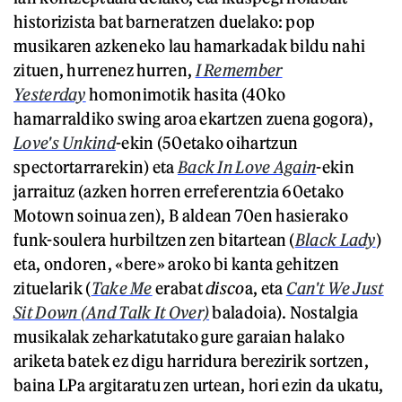
historizista bat barneratzen duelako: pop
musikaren azkeneko lau hamarkadak bildu nahi
zituen, hurrenez hurren,
I Remember
Yesterday
homonimotik hasita (40ko
hamarraldiko swing aroa ekartzen zuena gogora),
Love's Unkind
-ekin (50etako oihartzun
spectortarrarekin) eta
Back In Love Again
-ekin
jarraituz (azken horren erreferentzia 60etako
Motown soinua zen), B aldean 70en hasierako
funk-soulera hurbiltzen zen bitartean (
Black Lady
)
eta, ondoren, «bere» aroko bi kanta gehitzen
zituelarik (
Take Me
erabat
disco
a, eta
Can't We Just
Sit Down (And Talk It Over)
baladoia). Nostalgia
musikalak zeharkatutako gure garaian halako
ariketa batek ez digu harridura berezirik sortzen,
baina LPa argitaratu zen urtean, hori ezin da ukatu,