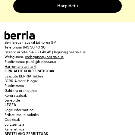
Berria.eus - Euskal Editorea SM
Telefonoa: 943 30 40 30
Bezero arreta: 943 30 43 45 | laguna@berria.eus
Webgunea:
webgunea@berria.eus
Publizitatea:
publi@bidera.eus
Harremanetan jarri
ORRIALDE KORPORATIBOAK
Ezagutu BERRIA Taldea
BERRIA berri bloga
Publizitatea
Galdera-erantzunak
Kontratazioak
Sarebide
LEGEA
Lege informazioa
Pribatutasun politika
Cookieak
cc Lizentzia
Kanal etikoa
BESTELAKO ZERBITZUAK