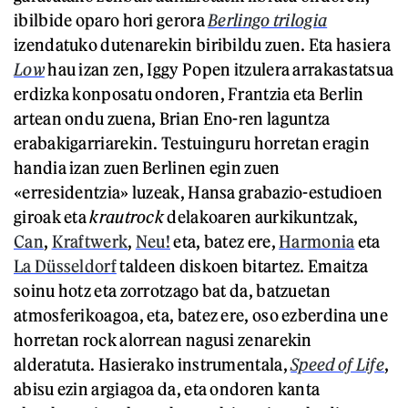
ibilbide oparo hori gerora
Berlingo trilogia
izendatuko dutenarekin biribildu zuen. Eta hasiera
Low
hau izan zen, Iggy Popen itzulera arrakastatsua
erdizka konposatu ondoren, Frantzia eta Berlin
artean ondu zuena, Brian Eno-ren laguntza
erabakigarriarekin. Testuinguru horretan eragin
handia izan zuen Berlinen egin zuen
«erresidentzia» luzeak, Hansa grabazio-estudioen
giroak eta
krautrock
delakoaren aurkikuntzak,
Can
,
Kraftwerk
,
Neu!
eta, batez ere,
Harmonia
eta
La Düsseldorf
taldeen diskoen bitartez. Emaitza
soinu hotz eta zorrotzago bat da, batzuetan
atmosferikoagoa, eta, batez ere, oso ezberdina une
horretan rock alorrean nagusi zenarekin
alderatuta. Hasierako instrumentala,
Speed of Life
,
abisu ezin argiagoa da, eta ondoren kanta