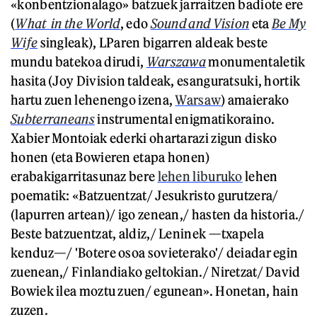
«konbentzionalago» batzuek jarraitzen badiote ere
(
What in the World
, edo
Sound and Vision
eta
Be My
Wife
singleak), LParen bigarren aldeak beste
mundu batekoa dirudi,
Warszawa
monumentaletik
hasita (Joy Division taldeak, esanguratsuki, hortik
hartu zuen lehenengo izena,
Warsaw
) amaierako
Subterraneans
instrumental enigmatikoraino.
Xabier Montoiak ederki ohartarazi zigun disko
honen (eta Bowieren etapa honen)
erabakigarritasunaz bere
lehen liburuko
lehen
poematik: «Batzuentzat/ Jesukristo gurutzera/
(lapurren artean)/ igo zenean,/ hasten da historia./
Beste batzuentzat, aldiz,/ Leninek —txapela
kenduz—/ 'Botere osoa sovieterako'/ deiadar egin
zuenean,/ Finlandiako geltokian./ Niretzat/ David
Bowiek ilea moztu zuen/ egunean». Honetan, hain
zuzen.