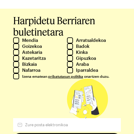
Harpidetu Berriaren
buletinetara
Mendia
Arratsaldekoa
Goizekoa
Badok
Astekaria
Kinka
Kazetaritza
Gipuzkoa
Bizkaia
Araba
Nafarroa
Iparraldea
Izena ematean
pribatutasun politika
onartzen duzu.