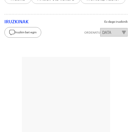
IRUZKINAK
Ez dago iruzkinik
Iruzkin bat egin
ORDENATU