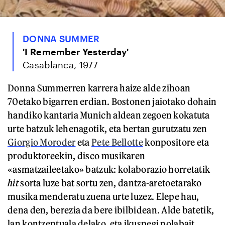
DONNA SUMMER
'I Remember Yesterday'
Casablanca, 1977
Donna Summerren karrera haize alde zihoan
70etako bigarren erdian. Bostonen jaiotako dohain
handiko kantaria Munich aldean zegoen kokatuta
urte batzuk lehenagotik, eta bertan gurutzatu zen
Giorgio Moroder
eta
Pete Bellotte
konpositore eta
produktoreekin, disco musikaren
«asmatzaileetako» batzuk: kolaborazio horretatik
hit
sorta luze bat sortu zen, dantza-aretoetarako
musika menderatu zuena urte luzez. Elepe hau,
dena den, berezia da bere ibilbidean. Alde batetik,
lan kontzeptuala delako, eta ikuspegi nolabait