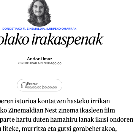
DONOSTIAKO 71. ZINEMALDIA. ILUNPEKO OHARRAK
olako irakaspenak
Andoni Imaz
2023KO IRAILAREN 30A
00:00
Entzun
00:00:00
00:00:00
eren istorioa kontatzen hasteko irrikan
o Zinemaldian Nest zinema ikasleen film
 parte hartu duten hamahiru lanak ikusi ondoren
tu liteke, murritza eta gutxi gorabeherakoa,