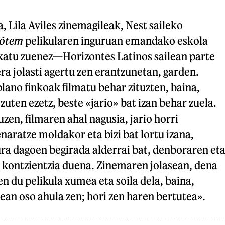
, Lila Aviles zinemagileak, Nest saileko
ótem
pelikularen inguruan emandako eskola
katu zuenez—Horizontes Latinos sailean parte
ra jolasti agertu zen erantzunetan, garden.
plano finkoak filmatu behar zituzten, baina,
i zuten ezetz, beste «jario» bat izan behar zuela.
uzen, filmaren ahal nagusia, jario horri
naratze moldakor eta bizi bat lortu izana,
ra dagoen begirada alderrai bat, denboraren et
 kontzientzia duena. Zinemaren jolasean, dena
 du pelikula xumea eta soila dela, baina,
zean oso ahula zen; hori zen haren bertutea».