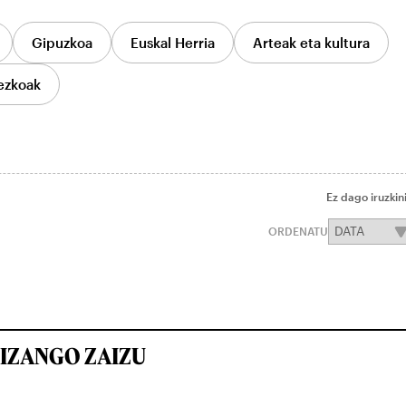
Gipuzkoa
Euskal Herria
Arteak eta kultura
ezkoak
Ez dago iruzkin
ORDENATU
IZANGO ZAIZU