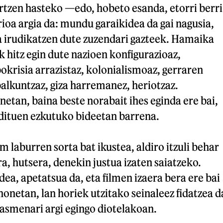
rtzen hasteko —edo, hobeto esanda, etorri berri
oa argia da: mundu garaikidea da gai nagusia,
a irudikatzen dute zuzendari gazteek. Hamaika
k hitz egin dute nazioen konfigurazioaz,
krisia arrazistaz, kolonialismoaz, gerraren
alkuntzaz, giza harremanez, heriotzaz.
netan, baina beste norabait ihes eginda ere bai,
ituen ezkutuko bideetan barrena.
m laburren sorta bat ikustea, aldiro itzuli behar
, hutsera, denekin justua izaten saiatzeko.
dea, apetatsua da, eta filmen izaera bera ere bai
honetan, lan horiek utzitako seinaleez fidatzea d
asmenari argi egingo diotelakoan.