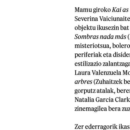
Mamu giroko
Kai as
Severina Vaiciunaite
objektu ikusezin bat
Sombras nada más
(
misteriotsua, boler
periferiak eta disi
estilizazio zalantzag
Laura Valenzuela M
arbres
(Zuhaitzek be
gorputz atalak, bere
Natalia Garcia Clar
zinemagilea bera zu
Zer ederragorik ikas