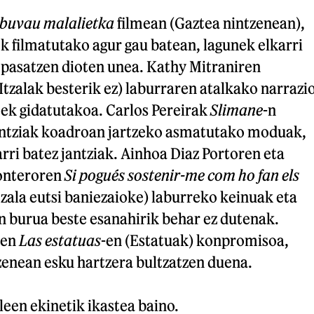
 buvau malalietka
filmean (Gaztea nintzenean),
k filmatutako agur gau batean, lagunek elkarri
 pasatzen dioten unea. Kathy Mitraniren
Itzalak besterik ez) laburraren atalkako narrazi
oek gidatutakoa. Carlos Pereirak
Slimane
-n
dentziak koadroan jartzeko asmatutako moduak,
arri batez jantziak. Ainhoa Diaz Portoren eta
onteroren
Si pogués sostenir-me com ho fan els
zala eutsi baniezaioke) laburreko keinuak eta
n burua beste esanahirik behar ez dutenak.
ken
Las estatuas
-en (Estatuak) konpromisoa,
zenean esku hartzera bultzatzen duena.
leen ekinetik ikastea baino.