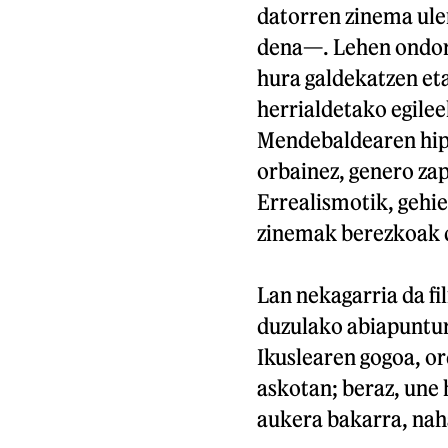
datorren zinema ule
dena—. Lehen ondori
hura galdekatzen et
herrialdetako egilee
Mendebaldearen hipo
orbainez, genero zap
Errealismotik, gehie
zinemak berezkoak d
Lan nekagarria da fil
duzulako abiapuntura
Ikuslearen gogoa, or
askotan; beraz, une 
aukera bakarra, nah