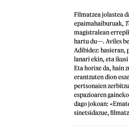
Filmatzea jolastea da
epaimahaiburuak,
T
magistralean errepi
hartu du—. Aviles be
Adibidez: hasieran, 
lanari ekin, eta ikus
Eta horixe da, hain z
erantzuten dion esze
pertsonaien zerbitzu
espazioaren gaineko
dago jokoan: «Ematen
sinetsidazue, filmat