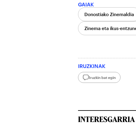
GAIAK
Donostiako Zinemaldia
Zinema eta ikus-entzun
IRUZKINAK
Iruzkin bat egin
INTERESGARRIA 