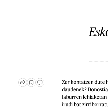
Esk
Zer kontatzen dute b
daudenek? Donostiak
laburren lehiaketan
irudi bat zirriborra