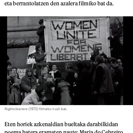
eta berrantolatzen den azalera filmiko bat da.
Nightcleaners
(1972) filmeko irudi bat.
Eten horiek azkenaldian bueltaka darabilkidan
poema batera eramaten naute: Maria do Cebreiro