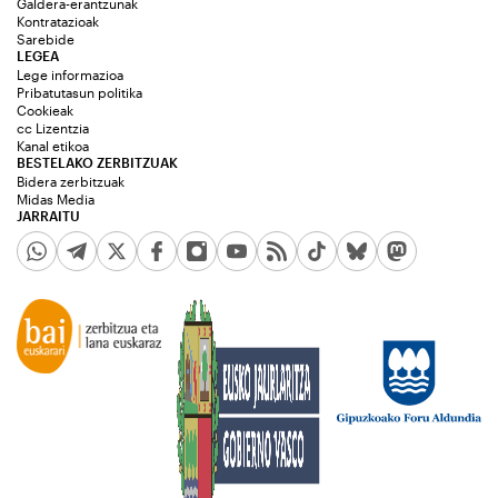
Galdera-erantzunak
Kontratazioak
Sarebide
LEGEA
Lege informazioa
Pribatutasun politika
Cookieak
cc Lizentzia
Kanal etikoa
BESTELAKO ZERBITZUAK
Bidera zerbitzuak
Midas Media
JARRAITU