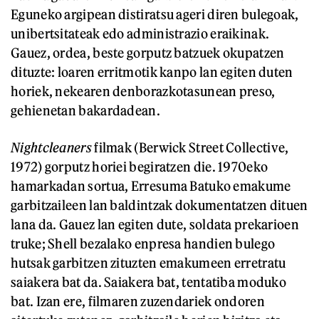
Eguneko argipean distiratsu ageri diren bulegoak,
unibertsitateak edo administrazio eraikinak.
Gauez, ordea, beste gorputz batzuek okupatzen
dituzte: loaren erritmotik kanpo lan egiten duten
horiek, nekearen denborazkotasunean preso,
gehienetan bakardadean.
Nightcleaners
filmak (Berwick Street Collective,
1972) gorputz horiei begiratzen die. 1970eko
hamarkadan sortua, Erresuma Batuko emakume
garbitzaileen lan baldintzak dokumentatzen dituen
lana da. Gauez lan egiten dute, soldata prekarioen
truke; Shell bezalako enpresa handien bulego
hutsak garbitzen zituzten emakumeen erretratu
saiakera bat da. Saiakera bat, tentatiba moduko
bat. Izan ere, filmaren zuzendariek ondoren