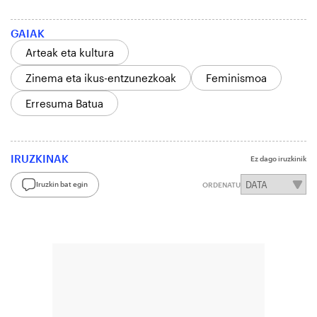
GAIAK
Arteak eta kultura
Zinema eta ikus-entzunezkoak
Feminismoa
Erresuma Batua
IRUZKINAK
Ez dago iruzkinik
Iruzkin bat egin
ORDENATU