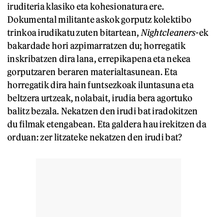
iruditeria klasiko eta kohesionatura ere.
Dokumental militante askok gorputz kolektibo
trinkoa irudikatu zuten bitartean,
Nightcleaners
-ek
bakardade hori azpimarratzen du; horregatik
inskribatzen dira lana, errepikapena eta nekea
gorputzaren beraren materialtasunean. Eta
horregatik dira hain funtsezkoak iluntasuna eta
beltzera urtzeak, nolabait, irudia bera agortuko
balitz bezala. Nekatzen den irudi bat iradokitzen
du filmak etengabean. Eta galdera hau irekitzen da
orduan: zer litzateke nekatzen den irudi bat?