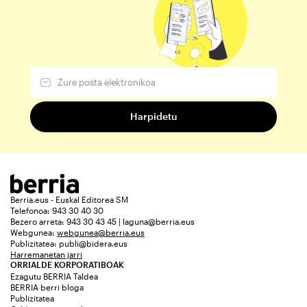
Berria.eus - Euskal Editorea SM
Telefonoa: 943 30 40 30
Bezero arreta: 943 30 43 45 | laguna@berria.eus
Webgunea:
webgunea@berria.eus
Publizitatea:
publi@bidera.eus
Harremanetan jarri
ORRIALDE KORPORATIBOAK
Ezagutu BERRIA Taldea
BERRIA berri bloga
Publizitatea