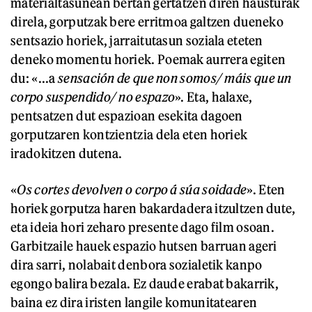
materialtasunean bertan gertatzen diren hausturak
direla, gorputzak bere erritmoa galtzen dueneko
sentsazio horiek, jarraitutasun soziala eteten
deneko momentu horiek. Poemak aurrera egiten
du: «...a
sensación de que non somos/ máis que un
corpo suspendido/ no espazo
». Eta, halaxe,
pentsatzen dut espazioan esekita dagoen
gorputzaren kontzientzia dela eten horiek
iradokitzen dutena.
«
Os cortes devolven o corpo á súa soidade
». Eten
horiek gorputza haren bakardadera itzultzen dute,
eta ideia hori zeharo presente dago film osoan.
Garbitzaile hauek espazio hutsen barruan ageri
dira sarri, nolabait denbora sozialetik kanpo
egongo balira bezala. Ez daude erabat bakarrik,
baina ez dira iristen langile komunitatearen