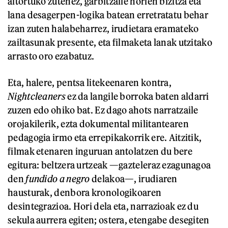
aitortuko zutenez, garbitzaile horien bizitza eta
lana desagerpen-logika batean erretratatu behar
izan zuten halabeharrez, irudietara eramateko
zailtasunak presente, eta filmaketa lanak utzitako
arrasto oro ezabatuz.
Eta, halere, pentsa litekeenaren kontra,
Nightcleaners
ez da langile borroka baten aldarri
zuzen edo ohiko bat. Ez dago ahots narratzaile
orojakilerik, ezta dokumental militantearen
pedagogia irmo eta errepikakorrik ere. Aitzitik,
filmak etenaren inguruan antolatzen du bere
egitura: beltzera urtzeak —gazteleraz ezagunagoa
den
fundido a negro
delakoa—, irudiaren
hausturak, denbora kronologikoaren
desintegrazioa. Hori dela eta, narrazioak ez du
sekula aurrera egiten; ostera, etengabe desegiten