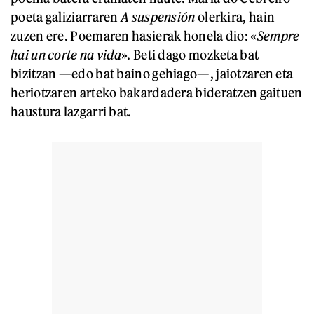
poeta galiziarraren
A suspensión
olerkira, hain
zuzen ere. Poemaren hasierak honela dio: «
Sempre
hai un corte na vida
». Beti dago mozketa bat
bizitzan —edo bat baino gehiago—, jaiotzaren eta
heriotzaren arteko bakardadera bideratzen gaituen
haustura lazgarri bat.