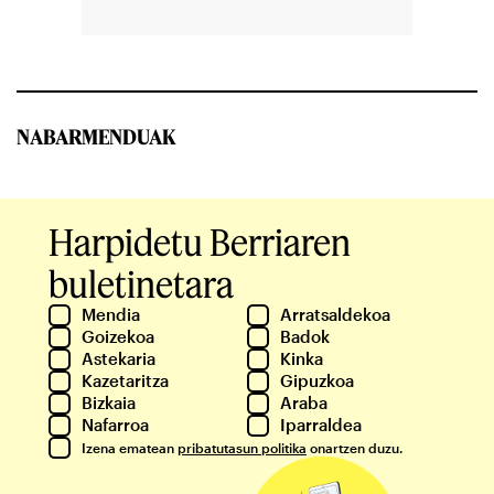
NABARMENDUAK
Harpidetu Berriaren
buletinetara
Mendia
Arratsaldekoa
Goizekoa
Badok
Astekaria
Kinka
Kazetaritza
Gipuzkoa
Bizkaia
Araba
Nafarroa
Iparraldea
Izena ematean
pribatutasun politika
onartzen duzu.