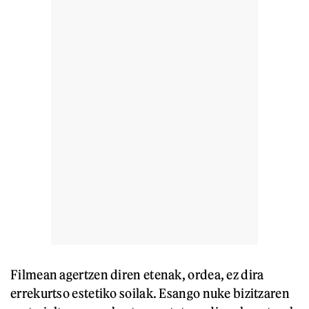
Filmean agertzen diren etenak, ordea, ez dira
errekurtso estetiko soilak. Esango nuke bizitzaren