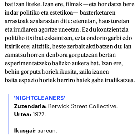
bat izan liteke. Izan ere, filmak —eta hor datza bere
indar politiko eta estetikoa— bazterketaren
arrastoak azalarazten ditu: etenetan, hausturetan
eta irudiaren agortze uneetan. Ez du kontzientzia
politiko itxi bat eskaintzen, ezta ondorio garbi edo
itxirik ere; aitzitik, beste zerbait aktibatzen du: lan
zamatsu horren denbora gorputzean bertan
esperimentatzeko balizko aukera bat. Izan ere,
behin gorputz horiek ikusita, zaila izanen
baita espazio horiek berriro haiek gabe irudikatzea.
'NIGHTCLEANERS'
Zuzendaria:
Berwick Street Collective.
Urtea:
1972.
Ikusgai:
sarean.