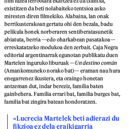
film luzea lerrootara ekartzea ez da txantxa,
existitzen da beti nolabaiteko tentsioa asko
miresten diren filmekiko. Alabaina, lan onak
berrikusterakoan gertatu ohi den bezala, badu
pelikula honek norberaren sentiberatasunetik
abiatuta, berria —edo oharkabean pasatakoa—
erreskatatzeko modukoa den zerbait. Caja Negra
editorial argentinarrak egunotan publikatu duen
Martelen inguruko liburuak —
Un destino común
(Amankomuneko norako bat)— eraman nau hura
enegarrenez ikustera, eta oraingo honetan
antzeman dut, indar bereziz, familia baten
gainbehera. Familia errari bat, familia burges bat,
familia bat zingira batean hondoratzen.
«Lucrecia Martelek beti adierazi du
fikzioa ez dela eraikigarria