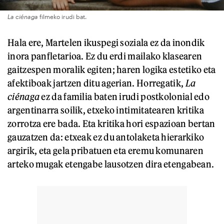
La ciénaga
filmeko irudi bat.
Hala ere, Martelen ikuspegi soziala ez da inondik
inora panfletarioa. Ez du erdi mailako klasearen
gaitzespen moralik egiten; haren logika estetiko eta
afektiboak jartzen ditu agerian. Horregatik,
La
ciénaga
ez da familia baten irudi postkolonial edo
argentinarra soilik, etxeko intimitatearen kritika
zorrotza ere bada. Eta kritika hori espazioan bertan
gauzatzen da: etxeak ez du antolaketa hierarkiko
argirik, eta gela pribatuen eta eremu komunaren
arteko mugak etengabe lausotzen dira etengabean.