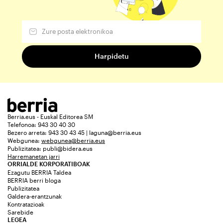
Berria.eus - Euskal Editorea SM
Telefonoa: 943 30 40 30
Bezero arreta: 943 30 43 45 | laguna@berria.eus
Webgunea:
webgunea@berria.eus
Publizitatea:
publi@bidera.eus
Harremanetan jarri
ORRIALDE KORPORATIBOAK
Ezagutu BERRIA Taldea
BERRIA berri bloga
Publizitatea
Galdera-erantzunak
Kontratazioak
Sarebide
LEGEA