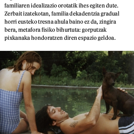
familiaren idealizazio orotatik ihes egiten dute.
Zerbait izatekotan, familia dekadentzia gradual
horri eusteko tresna ahula baino ez da, zingira
bera, metafora fisiko bihurtuta: gorputzak
pixkanaka hondoratzen diren espazio geldoa.