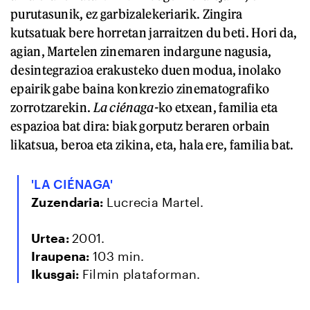
purutasunik, ez garbizalekeriarik. Zingira
kutsatuak bere horretan jarraitzen du beti. Hori da,
agian, Martelen zinemaren indargune nagusia,
desintegrazioa erakusteko duen modua, inolako
epairik gabe baina konkrezio zinematografiko
zorrotzarekin.
La ciénaga-
ko etxean, familia eta
espazioa bat dira: biak gorputz beraren orbain
likatsua, beroa eta zikina, eta, hala ere, familia bat.
'LA CIÉNAGA'
Zuzendaria:
Lucrecia Martel.
Urtea:
2001.
Iraupena:
103 min.
Ikusgai:
Filmin plataforman.