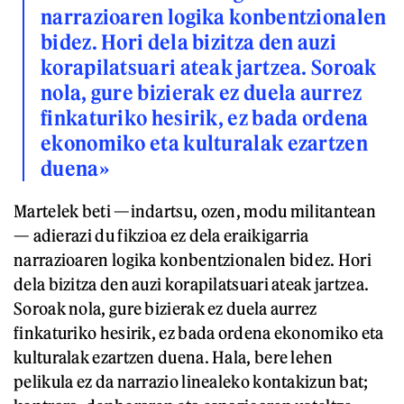
narrazioaren logika konbentzionalen
bidez. Hori dela bizitza den auzi
korapilatsuari ateak jartzea. Soroak
nola, gure bizierak ez duela aurrez
finkaturiko hesirik, ez bada ordena
ekonomiko eta kulturalak ezartzen
duena»
Martelek beti —indartsu, ozen, modu militantean
— adierazi du fikzioa ez dela eraikigarria
narrazioaren logika konbentzionalen bidez. Hori
dela bizitza den auzi korapilatsuari ateak jartzea.
Soroak nola, gure bizierak ez duela aurrez
finkaturiko hesirik, ez bada ordena ekonomiko eta
kulturalak ezartzen duena. Hala, bere lehen
pelikula ez da narrazio linealeko kontakizun bat;