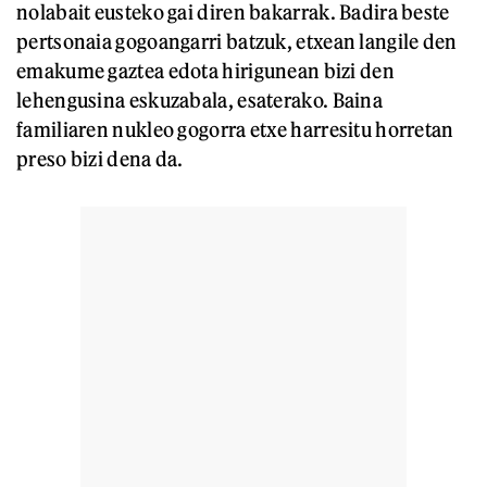
nolabait eusteko gai diren bakarrak. Badira beste
pertsonaia gogoangarri batzuk, etxean langile den
emakume gaztea edota hirigunean bizi den
lehengusina eskuzabala, esaterako. Baina
familiaren nukleo gogorra etxe harresitu horretan
preso bizi dena da.