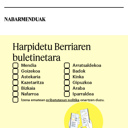
NABARMENDUAK
Harpidetu Berriaren
buletinetara
Mendia
Arratsaldekoa
Goizekoa
Badok
Astekaria
Kinka
Kazetaritza
Gipuzkoa
Bizkaia
Araba
Nafarroa
Iparraldea
Izena ematean
pribatutasun politika
onartzen duzu.