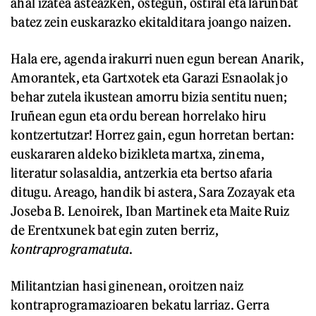
ahal izatea asteazken, ostegun, ostiral eta larunbat
batez zein euskarazko ekitalditara joango naizen.
Hala ere, agenda irakurri nuen egun berean Anarik,
Amorantek, eta Gartxotek eta Garazi Esnaolak jo
behar zutela ikustean amorru bizia sentitu nuen;
Iruñean egun eta ordu berean horrelako hiru
kontzertutzar! Horrez gain, egun horretan bertan:
euskararen aldeko bizikleta martxa, zinema,
literatur solasaldia, antzerkia eta bertso afaria
ditugu. Areago, handik bi astera, Sara Zozayak eta
Joseba B. Lenoirek, Iban Martinek eta Maite Ruiz
de Erentxunek bat egin zuten berriz,
kontraprogramatuta
.
Militantzian hasi ginenean, oroitzen naiz
kontraprogramazioaren bekatu larriaz. Gerra