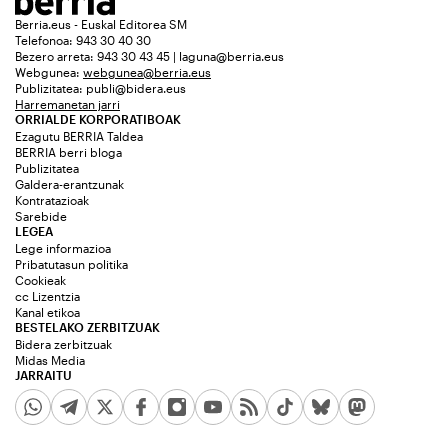
Berria.eus - Euskal Editorea SM
Telefonoa: 943 30 40 30
Bezero arreta: 943 30 43 45 | laguna@berria.eus
Webgunea:
webgunea@berria.eus
Publizitatea:
publi@bidera.eus
Harremanetan jarri
ORRIALDE KORPORATIBOAK
Ezagutu BERRIA Taldea
BERRIA berri bloga
Publizitatea
Galdera-erantzunak
Kontratazioak
Sarebide
LEGEA
Lege informazioa
Pribatutasun politika
Cookieak
cc Lizentzia
Kanal etikoa
BESTELAKO ZERBITZUAK
Bidera zerbitzuak
Midas Media
JARRAITU