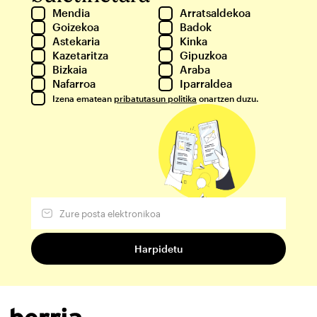
Mendia
Arratsaldekoa
Goizekoa
Badok
Astekaria
Kinka
Kazetaritza
Gipuzkoa
Bizkaia
Araba
Nafarroa
Iparraldea
Izena ematean
pribatutasun politika
onartzen duzu.