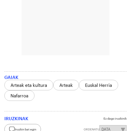
GAIAK
Arteak eta kultura
Arteak
Euskal Herria
Nafarroa
IRUZKINAK
Ez dago iruzkinik
Iruzkin bat egin
ORDENATU