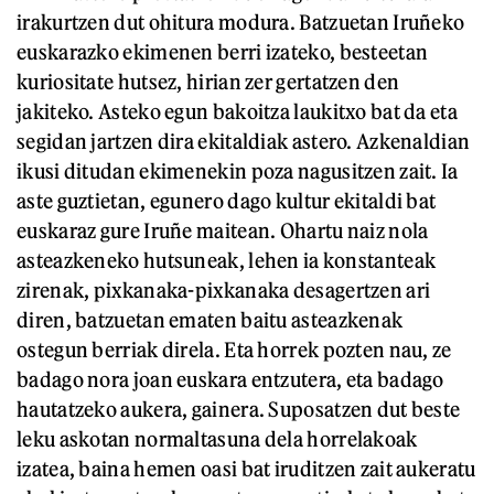
irakurtzen dut ohitura modura. Batzuetan Iruñeko
euskarazko ekimenen berri izateko, besteetan
kuriositate hutsez, hirian zer gertatzen den
jakiteko. Asteko egun bakoitza laukitxo bat da eta
segidan jartzen dira ekitaldiak astero. Azkenaldian
ikusi ditudan ekimenekin poza nagusitzen zait. Ia
aste guztietan, egunero dago kultur ekitaldi bat
euskaraz gure Iruñe maitean. Ohartu naiz nola
asteazkeneko hutsuneak, lehen ia konstanteak
zirenak, pixkanaka-pixkanaka desagertzen ari
diren, batzuetan ematen baitu asteazkenak
ostegun berriak direla. Eta horrek pozten nau, ze
badago nora joan euskara entzutera, eta badago
hautatzeko aukera, gainera. Suposatzen dut beste
leku askotan normaltasuna dela horrelakoak
izatea, baina hemen oasi bat iruditzen zait aukeratu