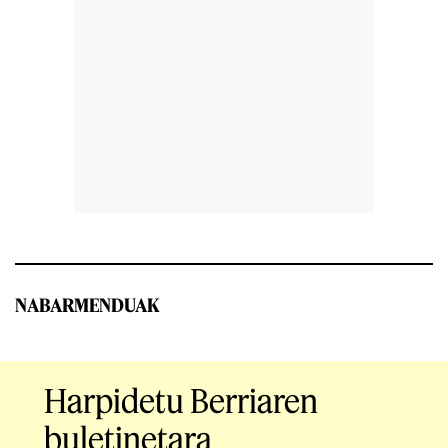
NABARMENDUAK
Harpidetu Berriaren
buletinetara