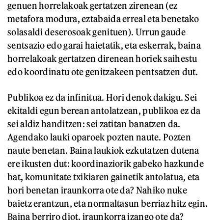
genuen horrelakoak gertatzen zirenean (ez
metafora modura, eztabaida erreal eta benetako
solasaldi deserosoak genituen). Urrun gaude
sentsazio edo garai haietatik, eta eskerrak, baina
horrelakoak gertatzen direnean horiek saihestu
edo koordinatu ote genitzakeen pentsatzen dut.
Publikoa ez da infinitua. Hori denok dakigu. Sei
ekitaldi egun berean antolatzean, publikoa ez da
sei aldiz handitzen: sei zatitan banatzen da.
Agendako lauki oparoek pozten naute. Pozten
naute benetan. Baina laukiok ezkutatzen dutena
ere ikusten dut: koordinaziorik gabeko hazkunde
bat, komunitate txikiaren gainetik antolatua, eta
hori benetan iraunkorra ote da? Nahiko nuke
baietz erantzun, eta normaltasun berriaz hitz egin.
Baina berriro diot, iraunkorra izango ote da?