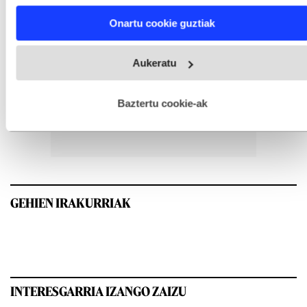
characteristics (fingerprinting)
Find out more about how your personal data is processed
Onartu cookie guztiak
and set your preferences in the
details section
.
Webgune honek cookie propioak eta hirugarrenen cookie-
Aukeratu
fitxategiak erabiltzen ditu. Zure esperientzia eta zerbitzuak
hobetzeko asmoz, cookie teknologiaz baliatzen gara. Ohar
hau onartuz gero, teknologia hori erabiltzeko baimen
esplizitua ematen diguzu.
Gehiago irakurri
Baztertu cookie-ak
GEHIEN IRAKURRIAK
INTERESGARRIA IZANGO ZAIZU