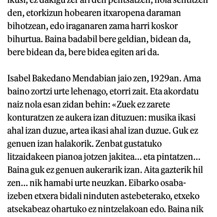
den, etorkizun hobearen itxaropena daraman
bihotzean, edo iraganaren zama harri koskor
bihurtua. Baina badabil bere geldian, bidean da,
bere bidean da, bere bidea egiten ari da.
Isabel Bakedano Mendabian jaio zen, 1929an. Ama
baino zortzi urte lehenago, etorri zait. Eta akordatu
naiz nola esan zidan behin: «Zuek ez zarete
konturatzen ze aukera izan dituzuen: musika ikasi
ahal izan duzue, artea ikasi ahal izan duzue. Guk ez
genuen izan halakorik. Zenbat gustatuko
litzaidakeen pianoa jotzen jakitea... eta pintatzen...
Baina guk ez genuen aukerarik izan. Aita gazterik hil
zen... nik hamabi urte neuzkan. Eibarko osaba-
izeben etxera bidali ninduten astebeterako, etxeko
atsekabeaz ohartuko ez nintzelakoan edo. Baina nik