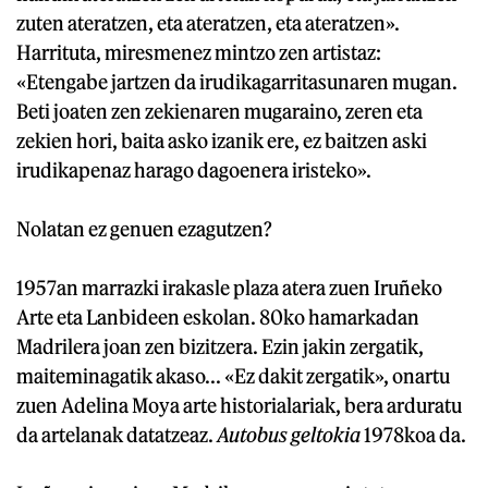
zuten ateratzen, eta ateratzen, eta ateratzen».
Harrituta, miresmenez mintzo zen artistaz:
«Etengabe jartzen da irudikagarritasunaren mugan.
Beti joaten zen zekienaren mugaraino, zeren eta
zekien hori, baita asko izanik ere, ez baitzen aski
irudikapenaz harago dagoenera iristeko».
Nolatan ez genuen ezagutzen?
1957an marrazki irakasle plaza atera zuen Iruñeko
Arte eta Lanbideen eskolan. 80ko hamarkadan
Madrilera joan zen bizitzera. Ezin jakin zergatik,
maiteminagatik akaso... «Ez dakit zergatik», onartu
zuen Adelina Moya arte historialariak, bera arduratu
da artelanak datatzeaz.
Autobus geltokia
1978koa da.