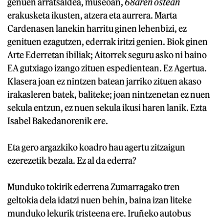
genuen arratsaldea, museoan,
68aren ostean
erakusketa ikusten, atzera eta aurrera. Marta
Cardenasen lanekin harritu ginen lehenbizi, ez
genituen ezagutzen, ederrak iritzi genien. Biok ginen
Arte Ederretan ibiliak; Aitorrek seguru asko ni baino
EA gutxiago izango zituen espedientean. Ez Agertua.
Klasera joan ez nintzen batean jarriko zituen akaso
irakasleren batek, baliteke; joan nintzenetan ez nuen
sekula entzun, ez nuen sekula ikusi haren lanik. Ezta
Isabel Bakedanorenik ere.
Eta gero argazkiko koadro hau agertu zitzaigun
ezerezetik bezala. Ez al da ederra?
Munduko tokirik ederrena Zumarragako tren
geltokia dela idatzi nuen behin, baina izan liteke
munduko lekurik tristeena ere. Iruñeko autobus