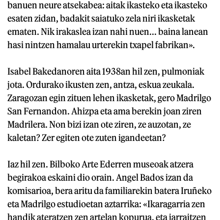
banuen neure atsekabea: aitak ikasteko eta ikasteko
esaten zidan, badakit saiatuko zela niri ikasketak
ematen. Nik irakaslea izan nahi nuen... baina lanean
hasi nintzen hamalau urterekin txapel fabrikan».
Isabel Bakedanoren aita 1938an hil zen, pulmoniak
jota. Ordurako ikusten zen, antza, eskua zeukala.
Zaragozan egin zituen lehen ikasketak, gero Madrilgo
San Fernandon. Ahizpa eta ama berekin joan ziren
Madrilera. Non bizi izan ote ziren, ze auzotan, ze
kaletan? Zer egiten ote zuten igandeetan?
Iaz hil zen. Bilboko Arte Ederren museoak atzera
begirakoa eskaini dio orain. Angel Bados izan da
komisarioa, bera aritu da familiarekin batera Iruñeko
eta Madrilgo estudioetan aztarrika: «Ikaragarria zen
handik ateratzen zen artelan kopurua, eta jarraitzen