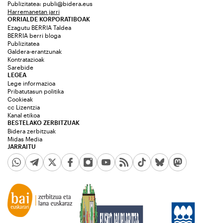
Publizitatea:
publi@bidera.eus
Harremanetan jarri
ORRIALDE KORPORATIBOAK
Ezagutu BERRIA Taldea
BERRIA berri bloga
Publizitatea
Galdera-erantzunak
Kontratazioak
Sarebide
LEGEA
Lege informazioa
Pribatutasun politika
Cookieak
cc Lizentzia
Kanal etikoa
BESTELAKO ZERBITZUAK
Bidera zerbitzuak
Midas Media
JARRAITU