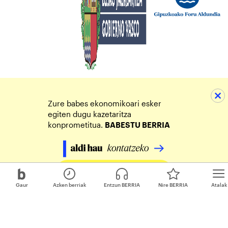
Zure babes ekonomikoari esker
egiten dugu kazetaritza
konprometitua.
BABESTU BERRIA
Egin zure ekarpena
Gaur
Azken berriak
Entzun BERRIA
Nire BERRIA
Atalak