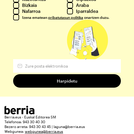
Bizkaia
Araba
Nafarroa
Iparraldea
Izena ematean
pribatutasun politika
onartzen duzu.
Berria.eus - Euskal Editorea SM
Telefonoa: 943 30 40 30
Bezero arreta: 943 30 43 45 | laguna@berria.eus
Webgunea:
webgunea@berria.eus