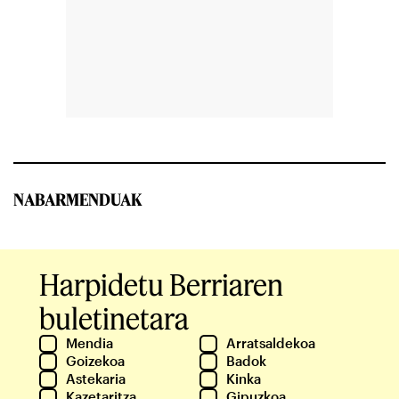
NABARMENDUAK
Harpidetu Berriaren
buletinetara
Mendia
Arratsaldekoa
Goizekoa
Badok
Astekaria
Kinka
Kazetaritza
Gipuzkoa