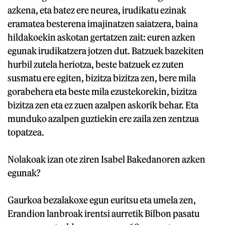
azkena, eta batez ere neurea, irudikatu ezinak
eramatea besterena imajinatzen saiatzera, baina
hildakoekin askotan gertatzen zait: euren azken
egunak irudikatzera jotzen dut. Batzuek bazekiten
hurbil zutela heriotza, beste batzuek ez zuten
susmatu ere egiten, bizitza bizitza zen, bere mila
gorabehera eta beste mila ezustekorekin, bizitza
bizitza zen eta ez zuen azalpen askorik behar. Eta
munduko azalpen guztiekin ere zaila zen zentzua
topatzea.
Nolakoak izan ote ziren Isabel Bakedanoren azken
egunak?
Gaurkoa bezalakoxe egun euritsu eta umela zen,
Erandion lanbroak irentsi aurretik Bilbon pasatu