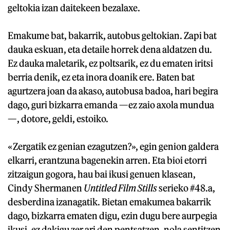
geltokia izan daitekeen bezalaxe.
Emakume bat, bakarrik, autobus geltokian. Zapi bat
dauka eskuan, eta detaile horrek dena aldatzen du.
Ez dauka maletarik, ez poltsarik, ez du ematen iritsi
berria denik, ez eta inora doanik ere. Baten bat
agurtzera joan da akaso, autobusa badoa, hari begira
dago, guri bizkarra emanda —ez zaio axola mundua
—, dotore, geldi, estoiko.
«Zergatik ez genian ezagutzen?», egin genion galdera
elkarri, erantzuna bagenekin arren. Eta bioi etorri
zitzaigun gogora, hau bai ikusi genuen klasean,
Cindy Shermanen
Untitled Film Stills
serieko #48.a,
desberdina izanagatik. Bietan emakumea bakarrik
dago, bizkarra ematen digu, ezin dugu bere aurpegia
ikusi, ez dakigu zer ari den pentsatzen, nola sentitzen