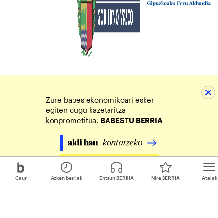
Zure babes ekonomikoari esker
egiten dugu kazetaritza
konprometitua.
BABESTU BERRIA
Egin zure ekarpena
Gaur
Azken berriak
Entzun BERRIA
Nire BERRIA
Atalak