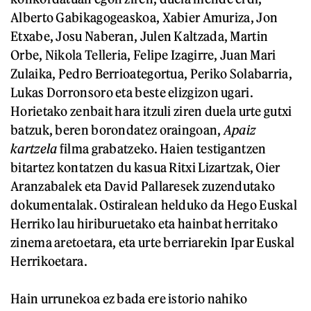
Alberto Gabikagogeaskoa, Xabier Amuriza, Jon
Etxabe, Josu Naberan, Julen Kaltzada, Martin
Orbe, Nikola Telleria, Felipe Izagirre, Juan Mari
Zulaika, Pedro Berrioategortua, Periko Solabarria,
Lukas Dorronsoro eta beste elizgizon ugari.
Horietako zenbait hara itzuli ziren duela urte gutxi
batzuk, beren borondatez oraingoan,
Apaiz
kartzela
filma grabatzeko. Haien testigantzen
bitartez kontatzen du kasua Ritxi Lizartzak, Oier
Aranzabalek eta David Pallaresek zuzendutako
dokumentalak. Ostiralean helduko da Hego Euskal
Herriko lau hiriburuetako eta hainbat herritako
zinema aretoetara, eta urte berriarekin Ipar Euskal
Herrikoetara.
Hain urrunekoa ez bada ere istorio nahiko