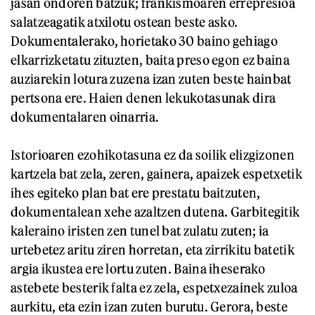
jasan ondoren batzuk; frankismoaren errepresioa
salatzeagatik atxilotu ostean beste asko.
Dokumentalerako, horietako 30 baino gehiago
elkarrizketatu zituzten, baita preso egon ez baina
auziarekin lotura zuzena izan zuten beste hainbat
pertsona ere. Haien denen lekukotasunak dira
dokumentalaren oinarria.
Istorioaren ezohikotasuna ez da soilik elizgizonen
kartzela bat zela, zeren, gainera, apaizek espetxetik
ihes egiteko plan bat ere prestatu baitzuten,
dokumentalean xehe azaltzen dutena. Garbitegitik
kaleraino iristen zen tunel bat zulatu zuten; ia
urtebetez aritu ziren horretan, eta zirrikitu batetik
argia ikustea ere lortu zuten. Baina iheserako
astebete besterik falta ez zela, espetxezainek zuloa
aurkitu, eta ezin izan zuten burutu. Gerora, beste