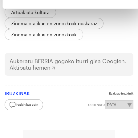
Pallares, David
Euskal Herria
Arteak eta kultura
Zinema eta ikus-entzunezkoak euskaraz
Zinema eta ikus-entzunezkoak
Aukeratu
BERRIA
gogoko iturri gisa Googlen.
Aktibatu hemen
IRUZKINAK
Ez dago iruzkinik
Iruzkin bat egin
ORDENATU