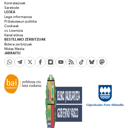
Kontratazioak
Sarebide
LEGEA
Lege informazioa
Pribatutasun politika
Cookieak
cc Lizentzia
Kanal etikoa
BESTELAKO ZERBITZUAK
Bidera zerbitzuak
Midas Media
JARRAITU