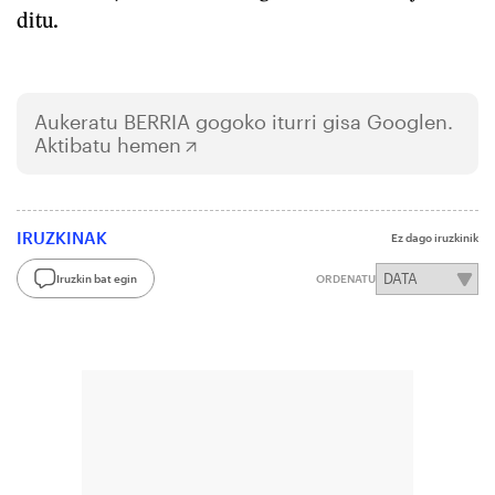
ditu.
Aukeratu
BERRIA
gogoko iturri gisa Googlen.
Aktibatu hemen
IRUZKINAK
Ez dago iruzkinik
Iruzkin bat egin
ORDENATU