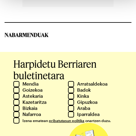
NABARMENDUAK
Harpidetu Berriaren
buletinetara
Mendia
Arratsaldekoa
Goizekoa
Badok
Astekaria
Kinka
Kazetaritza
Gipuzkoa
Bizkaia
Araba
Nafarroa
Iparraldea
Izena ematean
pribatutasun politika
onartzen duzu.