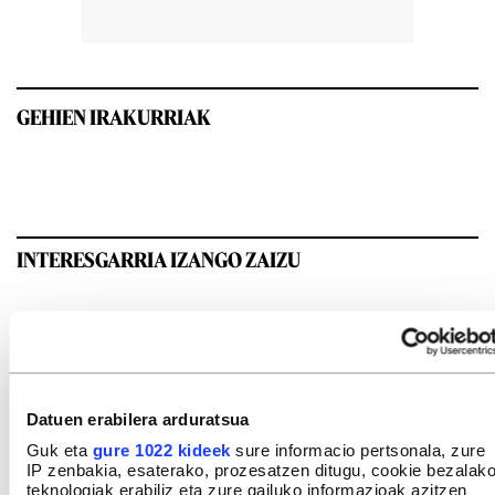
GEHIEN IRAKURRIAK
INTERESGARRIA IZANGO ZAIZU
Datuen erabilera arduratsua
Guk eta
gure 1022 kideek
sure informacio pertsonala, zure
IP zenbakia, esaterako, prozesatzen ditugu, cookie bezalak
teknologiak erabiliz eta zure gailuko informazioak azitzen