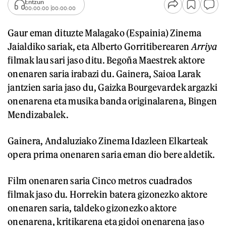
Entzun
00:00:00
00:00:00
Gaur eman dituzte Malagako (Espainia) Zinema
Jaialdiko sariak, eta Alberto Gorritiberearen
Arriya
filmak lau sari jaso ditu. Begoña Maestrek aktore
onenaren saria irabazi du. Gainera, Saioa Larak
jantzien saria jaso du, Gaizka Bourgevardek argazki
onenarena eta musika banda originalarena, Bingen
Mendizabalek.
Gainera, Andaluziako Zinema Idazleen Elkarteak
opera prima onenaren saria eman dio bere aldetik.
Film onenaren saria Cinco metros cuadrados
filmak jaso du. Horrekin batera gizonezko aktore
onenaren saria, taldeko gizonezko aktore
onenarena, kritikarena eta gidoi onenarena jaso