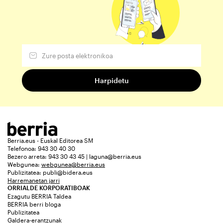
Berria.eus - Euskal Editorea SM
Telefonoa: 943 30 40 30
Bezero arreta: 943 30 43 45 | laguna@berria.eus
Webgunea:
webgunea@berria.eus
Publizitatea:
publi@bidera.eus
Harremanetan jarri
ORRIALDE KORPORATIBOAK
Ezagutu BERRIA Taldea
BERRIA berri bloga
Publizitatea
Galdera-erantzunak