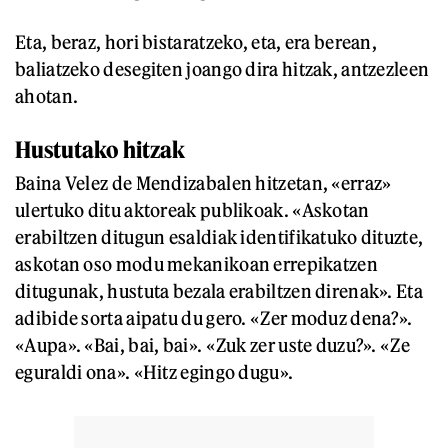
Eta, beraz, hori bistaratzeko, eta, era berean,
baliatzeko desegiten joango dira hitzak, antzezleen
ahotan.
Hustutako hitzak
Baina Velez de Mendizabalen hitzetan, «erraz»
ulertuko ditu aktoreak publikoak. «Askotan
erabiltzen ditugun esaldiak identifikatuko dituzte,
askotan oso modu mekanikoan errepikatzen
ditugunak, hustuta bezala erabiltzen direnak». Eta
adibide sorta aipatu du gero. «Zer moduz dena?».
«Aupa». «Bai, bai, bai». «Zuk zer uste duzu?». «Ze
eguraldi ona». «Hitz egingo dugu».