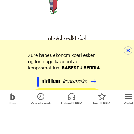
Zure babes ekonomikoari esker
egiten dugu kazetaritza
konprometitua.
BABESTU BERRIA
Egin zure ekarpena
Gaur
Azken berriak
Entzun BERRIA
Nire BERRIA
Atalak