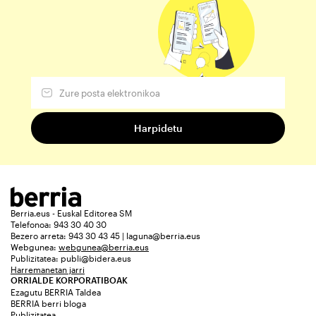
Berria.eus - Euskal Editorea SM
Telefonoa: 943 30 40 30
Bezero arreta: 943 30 43 45 | laguna@berria.eus
Webgunea:
webgunea@berria.eus
Publizitatea:
publi@bidera.eus
Harremanetan jarri
ORRIALDE KORPORATIBOAK
Ezagutu BERRIA Taldea
BERRIA berri bloga
Publizitatea