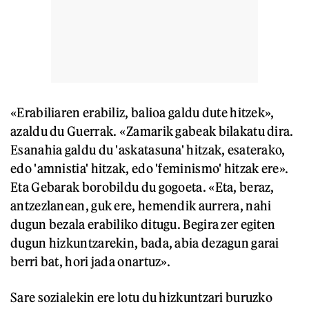
«Erabiliaren erabiliz, balioa galdu dute hitzek»,
azaldu du Guerrak. «Zamarik gabeak bilakatu dira.
Esanahia galdu du 'askatasuna' hitzak, esaterako,
edo 'amnistia' hitzak, edo 'feminismo' hitzak ere».
Eta Gebarak borobildu du gogoeta. «Eta, beraz,
antzezlanean, guk ere, hemendik aurrera, nahi
dugun bezala erabiliko ditugu. Begira zer egiten
dugun hizkuntzarekin, bada, abia dezagun garai
berri bat, hori jada onartuz».
Sare sozialekin ere lotu du hizkuntzari buruzko