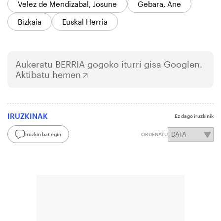
Velez de Mendizabal, Josune
Gebara, Ane
Bizkaia
Euskal Herria
Aukeratu
BERRIA
gogoko iturri gisa Googlen.
Aktibatu hemen
IRUZKINAK
Ez dago iruzkinik
Iruzkin bat egin
ORDENATU