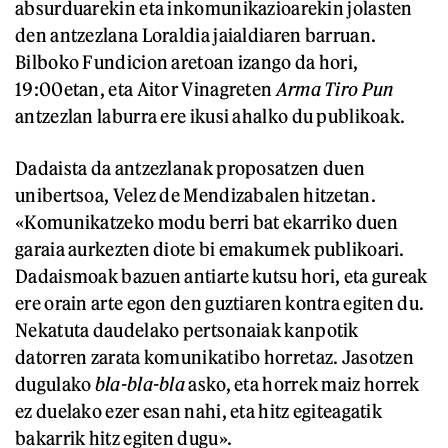
absurduarekin eta inkomunikazioarekin jolasten
den antzezlana Loraldia jaialdiaren barruan.
Bilboko Fundicion aretoan izango da hori,
19:00etan, eta Aitor Vinagreten
Arma Tiro Pun
antzezlan laburra ere ikusi ahalko du publikoak.
Dadaista da antzezlanak proposatzen duen
unibertsoa, Velez de Mendizabalen hitzetan.
«Komunikatzeko modu berri bat ekarriko duen
garaia aurkezten diote bi emakumek publikoari.
Dadaismoak bazuen antiarte kutsu hori, eta gureak
ere orain arte egon den guztiaren kontra egiten du.
Nekatuta daudelako pertsonaiak kanpotik
datorren zarata komunikatibo horretaz. Jasotzen
dugulako
bla-bla-bla
asko, eta horrek maiz horrek
ez duelako ezer esan nahi, eta hitz egiteagatik
bakarrik hitz egiten dugu».