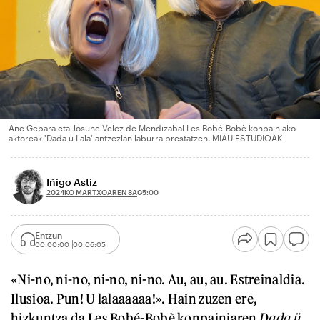
Ane Gebara eta Josune Velez de Mendizabal Les Bobé-Bobè konpainiako
aktoreak 'Dada ü Lala' antzezlan laburra prestatzen. MIAU ESTUDIOAK
Iñigo Astiz
2024KO MARTXOAREN 8A
05:00
Entzun
00:00:00
00:06:05
«Ni-no, ni-no, ni-no, ni-no. Au, au, au. Estreinaldia.
Ilusioa. Pun! U lalaaaaaa!». Hain zuzen ere,
hizkuntza da Les Bobé-Bobè konpainiaren
Dada ü