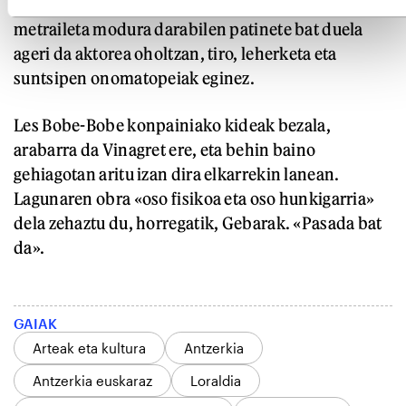
gutxi ditu saioak. Eskuetan pistola, eskopeta edo
metraileta modura darabilen patinete bat duela
ageri da aktorea oholtzan, tiro, leherketa eta
suntsipen onomatopeiak eginez.
Les Bobe-Bobe konpainiako kideak bezala,
arabarra da Vinagret ere, eta behin baino
gehiagotan aritu izan dira elkarrekin lanean.
Lagunaren obra «oso fisikoa eta oso hunkigarria»
dela zehaztu du, horregatik, Gebarak. «Pasada bat
da».
GAIAK
Arteak eta kultura
Antzerkia
Antzerkia euskaraz
Loraldia