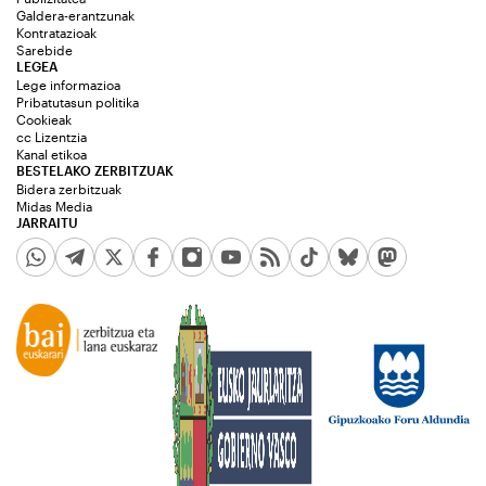
Galdera-erantzunak
Kontratazioak
Sarebide
LEGEA
Lege informazioa
Pribatutasun politika
Cookieak
cc Lizentzia
Kanal etikoa
BESTELAKO ZERBITZUAK
Bidera zerbitzuak
Midas Media
JARRAITU