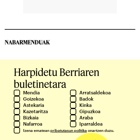
NABARMENDUAK
Harpidetu Berriaren
buletinetara
Mendia
Arratsaldekoa
Goizekoa
Badok
Astekaria
Kinka
Kazetaritza
Gipuzkoa
Bizkaia
Araba
Nafarroa
Iparraldea
Izena ematean
pribatutasun politika
onartzen duzu.