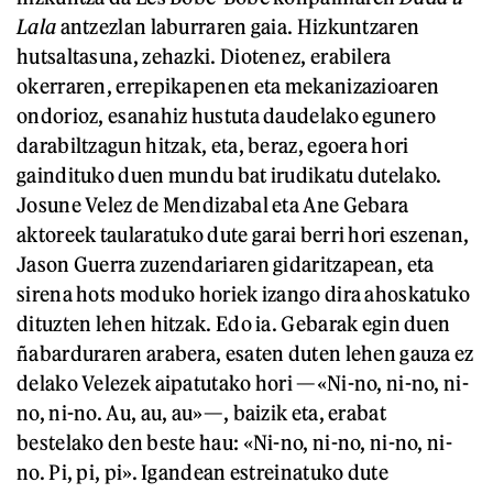
Lala
antzezlan laburraren gaia. Hizkuntzaren
hutsaltasuna, zehazki. Diotenez, erabilera
okerraren, errepikapenen eta mekanizazioaren
ondorioz, esanahiz hustuta daudelako egunero
darabiltzagun hitzak, eta, beraz, egoera hori
gaindituko duen mundu bat irudikatu dutelako.
Josune Velez de Mendizabal eta Ane Gebara
aktoreek taularatuko dute garai berri hori eszenan,
Jason Guerra zuzendariaren gidaritzapean, eta
sirena hots moduko horiek izango dira ahoskatuko
dituzten lehen hitzak. Edo ia. Gebarak egin duen
ñabarduraren arabera, esaten duten lehen gauza ez
delako Velezek aipatutako hori —«Ni-no, ni-no, ni-
no, ni-no. Au, au, au»—, baizik eta, erabat
bestelako den beste hau: «Ni-no, ni-no, ni-no, ni-
no. Pi, pi, pi». Igandean estreinatuko dute