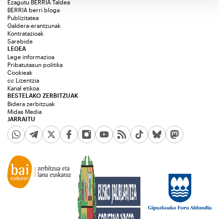
Ezagutu BERRIA Taldea
BERRIA berri bloga
Publizitatea
Galdera-erantzunak
Kontratazioak
Sarebide
LEGEA
Lege informazioa
Pribatutasun politika
Cookieak
cc Lizentzia
Kanal etikoa
BESTELAKO ZERBITZUAK
Bidera zerbitzuak
Midas Media
JARRAITU