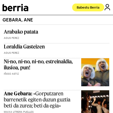
Babestu Berria
GEBARA, ANE
Arabako patata
AGUS PEREZ
Loraldia Gasteizen
AGUS PEREZ
Ni-no, ni-no, ni-no, estreinaldia,
ilusioa, pun!
IÑIGO ASTIZ
Ane Gebara:
«Gorputzaren
barrenetik egiten duzun guztia
beti da zurea; beti da egia»
MAIXA UTRERA PUELLES