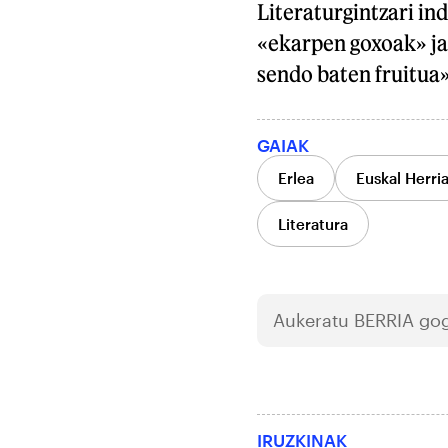
Literaturgintzari in
«ekarpen goxoak» jas
sendo baten fruitua»
GAIAK
Erlea
Euskal Herri
Literatura
Aukeratu
BERRIA
gog
IRUZKINAK