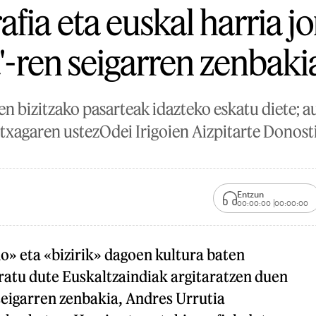
fia eta euskal harria j
a'-ren seigarren zenbaki
en bizitzako pasarteak idazteko eskatu diete; a
Atxagaren ustezOdei Irigoien Aizpitarte Donost
Entzun
00:00:00
00:00:00
o» eta «bizirik» dagoen kultura baten
ratu dute Euskaltzaindiak argitaratzen duen
seigarren zenbakia, Andres Urrutia