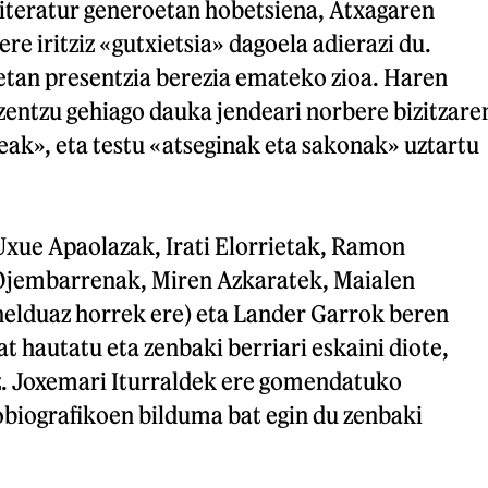
literatur generoetan hobetsiena, Atxagaren
ere iritziz «gutxietsia» dagoela adierazi du.
etan presentzia berezia emateko zioa. Haren
zentzu gehiago dauka jendeari norbere bizitzare
eak», eta testu «atseginak eta sakonak» uztartu
Uxue Apaolazak, Irati Elorrietak, Ramon
 Ojembarrenak, Miren Azkaratek, Maialen
helduaz horrek ere) eta Lander Garrok beren
at hautatu eta zenbaki berriari eskaini diote,
z. Joxemari Iturraldek ere gomendatuko
obiografikoen bilduma bat egin du zenbaki