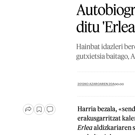
Autobiogra
ditu 'Erle
Hainbat idazleri ber
gutxietsia baitago, 
2012KO AZAROAREN 20A
00:00
Harria bezala, «send
erakusgarritzat kale
Erlea
aldizkariaren 