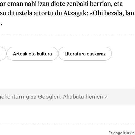
dar eman nahi izan diote zenbaki berrian, eta
o dituztela aitortu du Atxagak: «Ohi bezala, lan
.
a
Arteak eta kultura
Literatura euskaraz
oko iturri gisa Googlen.
Aktibatu hemen
Ez dago iruzkin