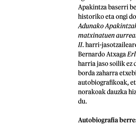
Apakintza baserri b
historiko eta ongi 
Adunako Apakintzak
matxinatuen aurrean
II
. harri-jasotzailea
Bernardo Atxaga
Erl
harria jaso soilik ez
borda zaharra etxebi
autobiografikoak, et
norakoak dauzka hiz
du.
Autobiografia berre