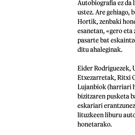
Autobiografia ez da 
ustez. Are gehiago, b
Hortik, zenbaki hon
esanetan, «gero eta 
pasarte bat eskaintz
ditu ahaleginak.
Eider Rodriguezek, 
Etxezarretak, Ritxi
Lujanbiok (harriari 
bizitzaren pusketa b
eskariari erantzune
lituzkeen liburu aut
honetarako.