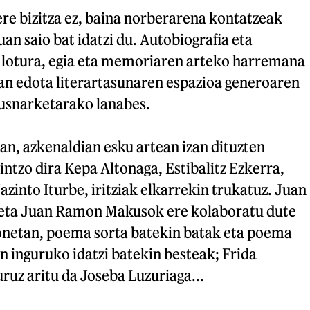
re bizitza ez, baina norberarena kontatzeak
an saio bat idatzi du. Autobiografia eta
 lotura, egia eta memoriaren arteko harremana
tan edota literartasunaren espazioa generoaren
ausnarketarako lanabes.
an, azkenaldian esku artean izan dituzten
ntzo dira Kepa Altonaga, Estibalitz Ezkerra,
azinto Iturbe, iritziak elkarrekin trukatuz. Juan
ta Juan Ramon Makusok ere kolaboratu dute
onetan, poema sorta batekin batak eta poema
n inguruko idatzi batekin besteak; Frida
uruz aritu da Joseba Luzuriaga...