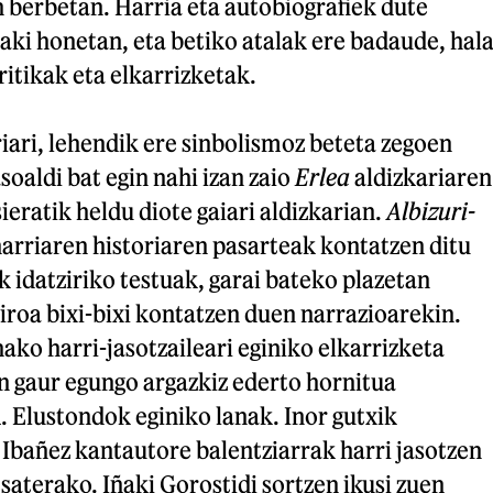
 berbetan. Harria eta autobiografiek dute
ki honetan, eta betiko atalak ere badaude, hal
ritikak eta elkarrizketak.
riari, lehendik ere sinbolismoz beteta zegoen
soaldi bat egin nahi izan zaio
Erlea
aldizkariaren
ieratik heldu diote gaiari aldizkarian.
Albizuri-
rriaren historiaren pasarteak kontatzen ditu
 idatziriko testuak, garai bateko plazetan
roa bixi-bixi kontatzen duen narrazioarekin.
ako harri-jasotzaileari eginiko elkarrizketa
in gaur egungo argazkiz ederto hornitua
. Elustondok eginiko lanak. Inor gutxik
Ibañez kantautore balentziarrak harri jasotzen
esaterako. Iñaki Gorostidi sortzen ikusi zuen