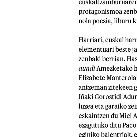
euskaltzainburuaren
protagonismoa zenba
nola poesia, liburu k
Harriari, euskal har
elementuari beste ja
zenbaki berrian. Has
aundi
Amezketako ha
Elizabete Manterolak
antzeman zitekeen gi
Iñaki Gorostidi Adun
luzea eta garaiko ze
eskaintzen du Miel A
ezagutuko ditu Paco 
eginiko balentriak, 