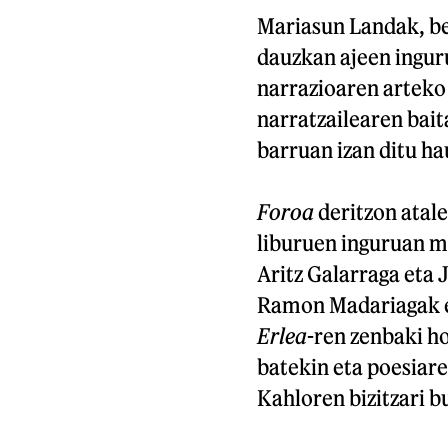
Mariasun Landak, be
dauzkan ajeen inguru
narrazioaren arteko
narratzailearen bai
barruan izan ditu h
Foroa
deritzon atale
liburuen inguruan mi
Aritz Galarraga eta J
Ramon Madariagak e
Erlea
-ren zenbaki h
batekin eta poesiare
Kahloren bizitzari b