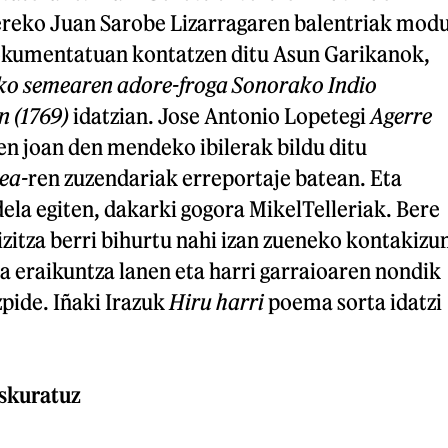
ereko Juan Sarobe Lizarragaren balentriak mod
dokumentatuan kontatzen ditu Asun Garikanok,
o semearen adore-froga Sonorako Indio
 (1769)
idatzian. Jose Antonio Lopetegi
Agerre
ren joan den mendeko ibilerak bildu ditu
ea-
ren zuzendariak erreportaje batean. Eta
 dela egiten, dakarki gogora MikelTelleriak. Bere
zitza berri bihurtu nahi izan zueneko kontakizu
a eraikuntza lanen eta harri garraioaren nondik
pide. Iñaki Irazuk
Hiru harri
poema sorta idatzi
skuratuz