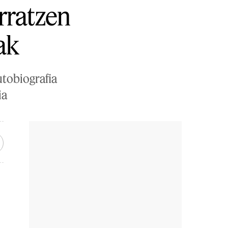
orratzen
ak
utobiografia
ia