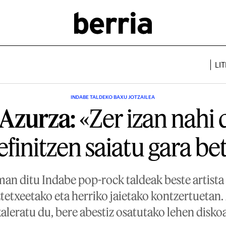
LI
INDABE TALDEKO BAXU JOTZAILEA
Azurza:
«Zer izan nahi
efinitzen saiatu gara bet
man ditu Indabe pop-rock taldeak beste artista
tetxeetako eta herriko jaietako kontzertuetan. 
aleratu du, bere abestiz osatutako lehen diskoa