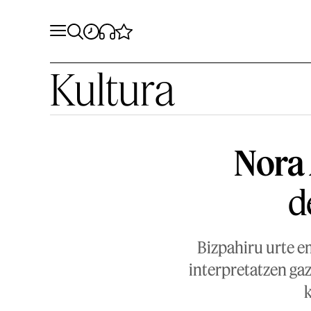
Kultura
Nora 
d
Bizpahiru urte e
interpretatzen gaz
k