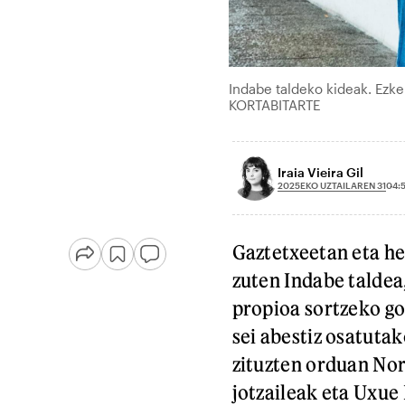
Indabe taldeko kideak. Ezke
KORTABITARTE
Iraia Vieira Gil
2025EKO UZTAILAREN 31
04:
Gaztetxeetan eta he
zuten Indabe taldea
propioa sortzeko gog
sei abestiz osatuta
zituzten orduan Nor
jotzaileak eta Uxue 