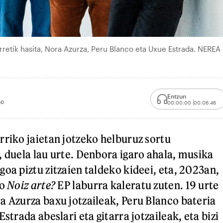
rretik hasita, Nora Azurza, Peru Blanco eta Uxue Estrada. NEREA
Entzun
50
00:00:00
00:06:46
rriko jaietan jotzeko helburuz sortu
, duela lau urte. Denbora igaro ahala, musika
oa piztu zitzaien taldeko kideei, eta, 2023an,
ko
Noiz arte?
EP
laburra kaleratu zuten. 19 urte
a Azurza baxu jotzaileak, Peru Blanco bateria
Estrada abeslari eta gitarra jotzaileak, eta bizi