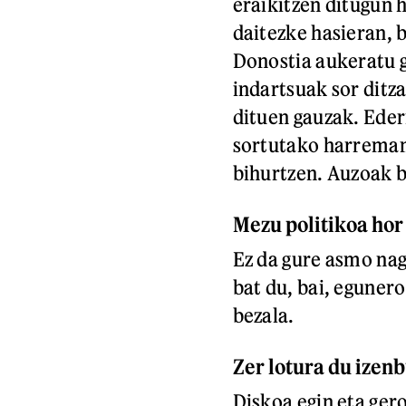
eraikitzen ditugun 
daitezke hasieran, b
Donostia aukeratu 
indartsuak sor ditz
dituen gauzak. Eder
sortutako harreman 
bihurtzen. Auzoak bi
Mezu politikoa hor 
Ez da gure asmo nag
bat du, bai, eguner
bezala.
Zer lotura du izen
Diskoa egin eta ger