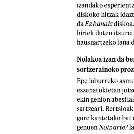
izandako esperientz
diskoko hitzak idazt
da
Ez banaiz
diskoa.
hiriek duten itxure
hausnartzeko lana d
Nolakoa izan da be
sortzerainoko pro
Epe laburreko asmoa
eszenatokietan jot
ekin genion abestia
sartzeari. Bertsioak
gure kantetako bat 
genuen
Noiz arte?
la