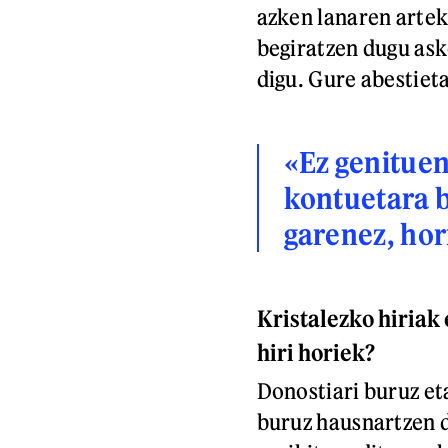
azken lanaren artek
begiratzen dugu ask
digu. Gure abestiet
«Ez genituen
kontuetara b
garenez, hor
Kristalezko hiriak 
hiri horiek?
Donostiari buruz et
buruz hausnartzen d