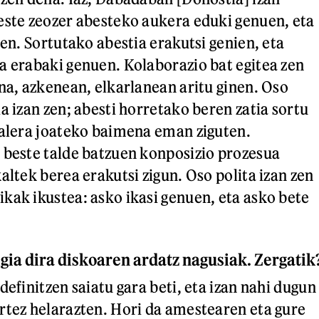
este zeozer abesteko aukera eduki genuen, eta
ren. Sortutako abestia erakutsi genien, eta
a erabaki genuen. Kolaborazio bat egitea zen
ina, azkenean, elkarlanean aritu ginen. Oso
a izan zen; abesti horretako beren zatia sortu
kalera joateko baimena eman ziguten.
 beste talde batzuen konposizio prozesua
altek berea erakutsi zigun. Oso polita izan zen
kak ikustea: asko ikasi genuen, eta asko bete
gia dira diskoaren ardatz nagusiak. Zergatik
definitzen saiatu gara beti, eta izan nahi dugun
rtez helarazten. Hori da amestearen eta gure