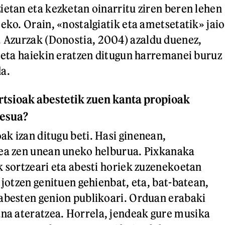
ietan eta kezketan oinarritu ziren beren lehen
eko. Orain, «nostalgiatik eta ametsetatik» jaio
 Azurzak (Donostia, 2004)
azaldu duenez,
i eta haiekin eratzen ditugun harremanei buruz
a.
rtsioak abestetik zuen kanta propioak
zesua?
k izan ditugu beti. Hasi ginenean,
zea zen unean uneko helburua. Pixkanaka
k sortzeari eta abesti horiek zuzenekoetan
 jotzen genituen gehienbat, eta, bat-batean,
abesten genion publikoari. Orduan erabaki
na ateratzea. Horrela, jendeak gure musika