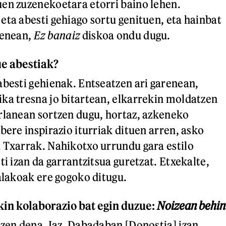
en zuzenekoetara etorri baino lehen.
eta abesti gehiago sortu genituen, eta hainbat
kenean,
Ez banaiz
diskoa ondu dugu.
ue abestiak?
abesti gehienak. Entseatzen ari garenean,
ka tresna jo bitartean, elkarrekin moldatzen
rlanean sortzen dugu, hortaz, azkeneko
bere inspirazio iturriak dituen arren, asko
 Txarrak. Nahikotxo urrundu gara estilo
ti izan da garrantzitsua guretzat. Etxekalte,
halakoak ere gogoko ditugu.
kin kolaborazio bat egin duzue:
Noizean behin
 zen dena. Iaz, Dabadaban [Donostia] izan