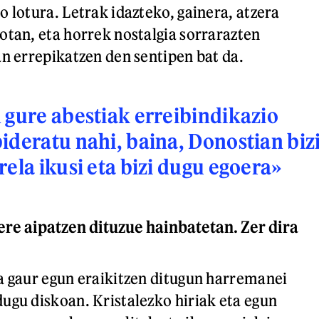
o lotura. Letrak idazteko, gainera, atzera
otan, eta horrek nostalgia sorrarazten
an errepikatzen den sentipen bat da.
 gure abestiak erreibindikazio
ideratu nahi, baina, Donostian biz
rela ikusi eta bizi dugu egoera»
ere aipatzen dituzue hainbatetan. Zer dira
a gaur egun eraikitzen ditugun harremanei
ugu diskoan. Kristalezko hiriak eta egun