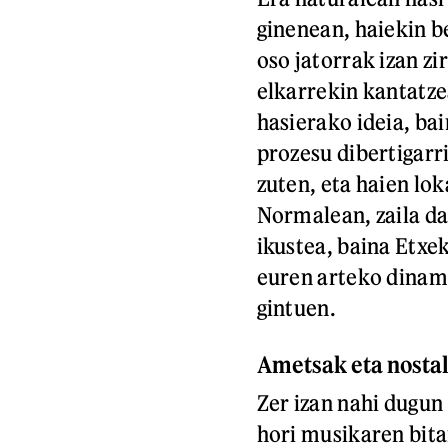
ginenean, haiekin b
oso jatorrak izan zi
elkarrekin kantatze
hasierako ideia, ba
prozesu dibertigarri
zuten, eta haien lo
Normalean, zaila da
ikustea, baina Etxek
euren arteko dinami
gintuen.
Ametsak eta nostal
Zer izan nahi dugun 
hori musikaren bita