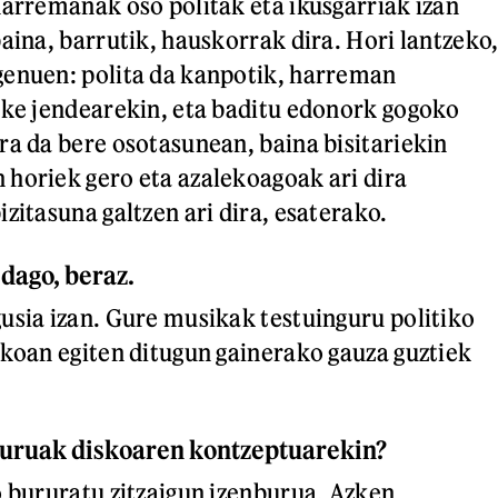
harremanak oso politak eta ikusgarriak izan
aina, barrutik, hauskorrak dira. Hori lantzeko
genuen: polita da kanpotik, harreman
ake jendearekin, eta baditu edonork gogoko
ra da bere osotasunean, baina bisitariekin
horiek gero eta azalekoagoak ari dira
zitasuna galtzen ari dira, esaterako.
dago, beraz.
usia izan. Gure musikak testuinguru politiko
okoan egiten ditugun gainerako gauza guztiek
buruak diskoaren kontzeptuarekin?
o bururatu zitzaigun izenburua. Azken