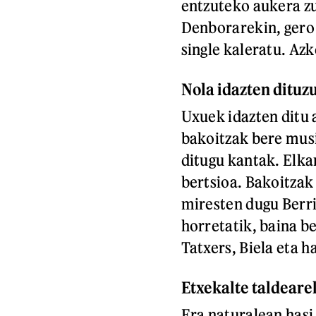
entzuteko aukera zu
Denborarekin, gero 
single kaleratu. Az
Nola idazten dituz
Uxuek idazten ditu 
bakoitzak bere musi
ditugu kantak. Elka
bertsioa. Bakoitzak 
miresten dugu Berri
horretatik, baina be
Tatxers, Biela eta 
Etxekalte taldeare
Era naturalean hasi