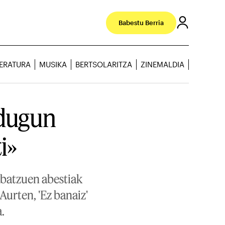
Babestu Berria
TERATURA
MUSIKA
BERTSOLARITZA
ZINEMALDIA
 dugun
i»
 batzuen abestiak
Aurten, 'Ez banaiz'
.