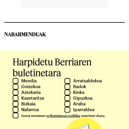
NABARMENDUAK
Harpidetu Berriaren
buletinetara
Mendia
Arratsaldekoa
Goizekoa
Badok
Astekaria
Kinka
Kazetaritza
Gipuzkoa
Bizkaia
Araba
Nafarroa
Iparraldea
Izena ematean
pribatutasun politika
onartzen duzu.