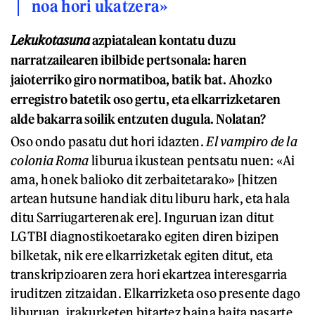
noa hori ukatzera»
Lekukotasuna
azpiatalean kontatu duzu
narratzailearen ibilbide pertsonala: haren
jaioterriko giro normatiboa, batik bat. Ahozko
erregistro batetik oso gertu, eta elkarrizketaren
alde bakarra soilik entzuten dugula. Nolatan?
Oso ondo pasatu dut hori idazten.
El vampiro de la
colonia Roma
liburua ikustean pentsatu nuen: «Ai
ama, honek balioko dit zerbaitetarako» [hitzen
artean hutsune handiak ditu liburu hark, eta hala
ditu Sarriugarterenak ere]. Inguruan izan ditut
LGTBI diagnostikoetarako egiten diren bizipen
bilketak, nik ere elkarrizketak egiten ditut, eta
transkripzioaren zera hori ekartzea interesgarria
iruditzen zitzaidan. Elkarrizketa oso presente dago
liburuan, irakurketen bitartez baina baita pasarte