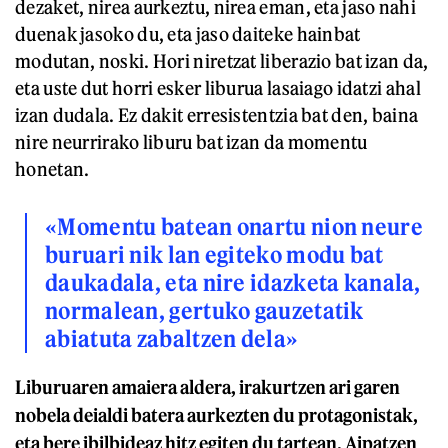
dezaket, nirea aurkeztu, nirea eman, eta jaso nahi
duenak jasoko du, eta jaso daiteke hainbat
modutan, noski. Hori niretzat liberazio bat izan da,
eta uste dut horri esker liburua lasaiago idatzi ahal
izan dudala. Ez dakit erresistentzia bat den, baina
nire neurrirako liburu bat izan da momentu
honetan.
«Momentu batean onartu nion neure
buruari nik lan egiteko modu bat
daukadala, eta nire idazketa kanala,
normalean, gertuko gauzetatik
abiatuta zabaltzen dela»
Liburuaren amaiera aldera, irakurtzen ari garen
nobela deialdi batera aurkezten du protagonistak,
eta bere ibilbideaz hitz egiten du tartean. Aipatzen