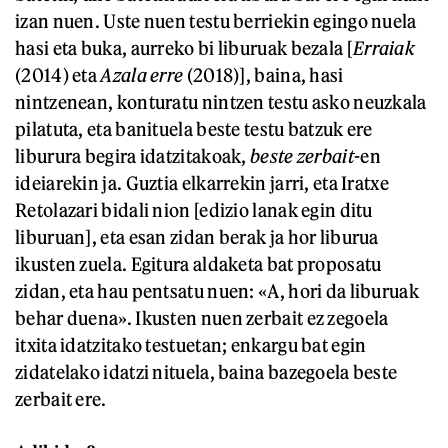
izan nuen. Uste nuen testu berriekin egingo nuela
hasi eta buka, aurreko bi liburuak bezala [
Erraiak
(2014) eta
Azala erre
(2018)], baina, hasi
nintzenean, konturatu nintzen testu asko neuzkala
pilatuta, eta banituela beste testu batzuk ere
liburura begira idatzitakoak,
beste zerbait
-en
ideiarekin ja. Guztia elkarrekin jarri, eta Iratxe
Retolazari bidali nion [edizio lanak egin ditu
liburuan], eta esan zidan berak ja hor liburua
ikusten zuela. Egitura aldaketa bat proposatu
zidan, eta hau pentsatu nuen: «A, hori da liburuak
behar duena». Ikusten nuen zerbait ez zegoela
itxita idatzitako testuetan; enkargu bat egin
zidatelako idatzi nituela, baina bazegoela beste
zerbait ere.