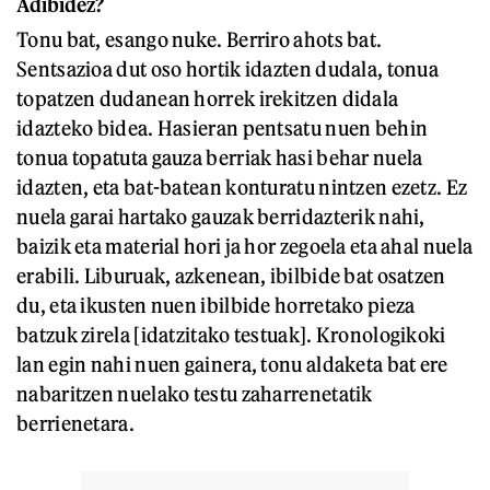
Adibidez?
Tonu bat, esango nuke. Berriro ahots bat.
Sentsazioa dut oso hortik idazten dudala, tonua
topatzen dudanean horrek irekitzen didala
idazteko bidea. Hasieran pentsatu nuen behin
tonua topatuta gauza berriak hasi behar nuela
idazten, eta bat-batean konturatu nintzen ezetz. Ez
nuela garai hartako gauzak berridazterik nahi,
baizik eta material hori ja hor zegoela eta ahal nuela
erabili. Liburuak, azkenean, ibilbide bat osatzen
du, eta ikusten nuen ibilbide horretako pieza
batzuk zirela [idatzitako testuak]. Kronologikoki
lan egin nahi nuen gainera, tonu aldaketa bat ere
nabaritzen nuelako testu zaharrenetatik
berrienetara.