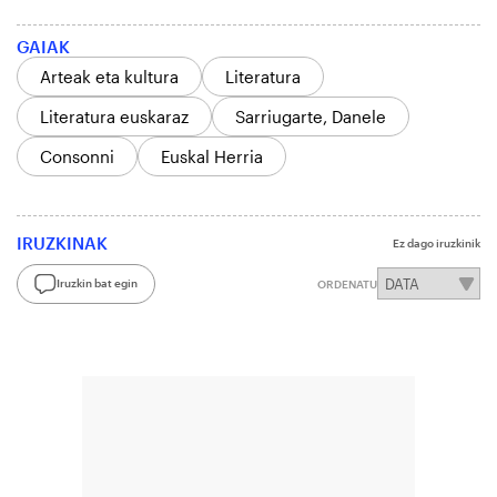
GAIAK
Arteak eta kultura
Literatura
Literatura euskaraz
Sarriugarte, Danele
Consonni
Euskal Herria
IRUZKINAK
Ez dago iruzkinik
Iruzkin bat egin
ORDENATU