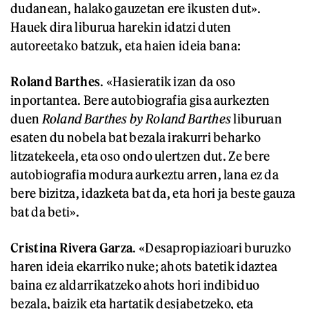
dudanean, halako gauzetan ere ikusten dut».
Hauek dira liburua harekin idatzi duten
autoreetako batzuk, eta haien ideia bana:
Roland Barthes
. «Hasieratik izan da oso
inportantea. Bere autobiografia gisa aurkezten
duen
Roland Barthes by Roland Barthes
liburuan
esaten du nobela bat bezala irakurri beharko
litzatekeela, eta oso ondo ulertzen dut. Ze bere
autobiografia modura aurkeztu arren, lana ez da
bere bizitza, idazketa bat da, eta hori ja beste gauza
bat da beti».
Cristina Rivera Garza
. «Desapropiazioari buruzko
haren ideia ekarriko nuke; ahots batetik idaztea
baina ez aldarrikatzeko ahots hori indibiduo
bezala, baizik eta hartatik desjabetzeko, eta