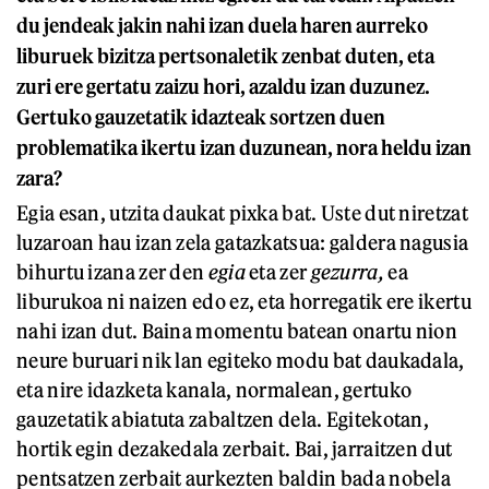
du jendeak jakin nahi izan duela haren aurreko
liburuek bizitza pertsonaletik zenbat duten, eta
zuri ere gertatu zaizu hori, azaldu izan duzunez.
Gertuko gauzetatik idazteak sortzen duen
problematika ikertu izan duzunean, nora heldu izan
zara?
Egia esan, utzita daukat pixka bat. Uste dut niretzat
luzaroan hau izan zela gatazkatsua: galdera nagusia
bihurtu izana zer den
egia
eta zer
gezurra,
ea
liburukoa ni naizen edo ez, eta horregatik ere ikertu
nahi izan dut. Baina momentu batean onartu nion
neure buruari nik lan egiteko modu bat daukadala,
eta nire idazketa kanala, normalean, gertuko
gauzetatik abiatuta zabaltzen dela. Egitekotan,
hortik egin dezakedala zerbait. Bai, jarraitzen dut
pentsatzen zerbait aurkezten baldin bada nobela