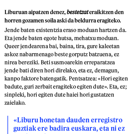
Liburuan aipatzen denez,
bestetzat
eraikitzen den
horren gozamen soila aski da beldurra eragiteko.
Jende baten existentzia eraso moduan hartzen da.
Eta jende baten egote hutsa, mehatxu moduan.
Queer jendearena bai, baina, tira, gure kaleetan
askoz nabarmenago beste gorputz batzuena, ez
nirea bereziki. Beti susmoarekin erreparatzea
jende bati diren hori direlako, eta ez, demagun,
kanpo faktore batengatik. Pentsatzea: «Hori egiten
badute, guri zerbait eragiteko egiten dute». Eta, ez;
sinpleki, hori egiten dute haiei hori gustatzen
zaielako.
«Liburu honetan dauden erregistro
guztiak ere badira euskara, eta ni ez