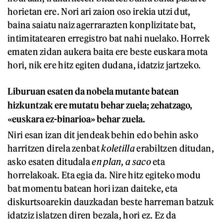
horietan ere. Nori ari zaion oso irekia utzi dut,
baina saiatu naiz agerrarazten konplizitate bat,
intimitatearen erregistro bat nahi nuelako. Horrek
ematen zidan aukera baita ere beste euskara mota
hori, nik ere hitz egiten dudana, idatziz jartzeko.
Liburuan esaten da nobela mutante batean
hizkuntzak ere mutatu behar zuela; zehatzago,
«euskara ez-binarioa» behar zuela.
Niri esan izan dit jendeak behin edo behin asko
harritzen direla zenbat
koletilla
erabiltzen ditudan,
asko esaten ditudala
en plan
,
a saco
eta
horrelakoak. Eta egia da. Nire hitz egiteko modu
bat momentu batean hori izan daiteke, eta
diskurtsoarekin dauzkadan beste harreman batzuk
idatziz islatzen diren bezala, hori ez. Ez da