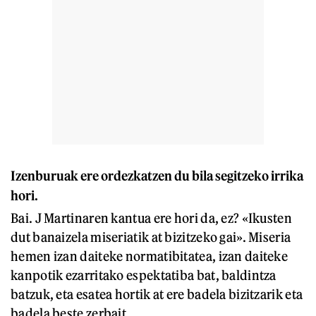
Izenburuak ere ordezkatzen du bila segitzeko irrika
hori.
Bai. J Martinaren kantua ere hori da, ez? «Ikusten
dut banaizela miseriatik at bizitzeko gai». Miseria
hemen izan daiteke normatibitatea, izan daiteke
kanpotik ezarritako espektatiba bat, baldintza
batzuk, eta esatea hortik at ere badela bizitzarik eta
badela beste zerbait.