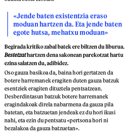
«Jende baten existentzia eraso
moduan hartzen da. Eta jende baten
egote hutsa, mehatxu moduan»
Begirada kritiko zabal batek ere biltzen du liburua.
Bestetzat
hartzen dena sakonean parekotzat hartu
ezina salatzen du, adibidez.
Oso gauza basikoa da, baina hori gertatzen da
botere harremanek eragiten duten gauza batzuk
esentziek eragiten dituztela pentsatzean.
Desberdintasun batzuk botere harremanek
eragindakoak direla nabarmena da gauza pila
batetan, eta batzuetan jendeak ez du hori ikusi
nahi, eta ezin du pentsatu «pertsona hori ni
bezalakoa da gauza batzuetan».