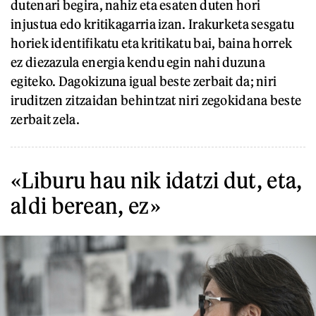
dutenari begira, nahiz eta esaten duten hori
injustua edo kritikagarria izan. Irakurketa sesgatu
horiek identifikatu eta kritikatu bai, baina horrek
ez diezazula energia kendu egin nahi duzuna
egiteko. Dagokizuna igual beste zerbait da; niri
iruditzen zitzaidan behintzat niri zegokidana beste
zerbait zela.
«Liburu hau nik idatzi dut, eta,
aldi berean, ez»