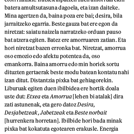
batera amultsutasuna dagoela, eta izan daiteke.
Mina agertzen da, baina poza ere bai; desira, bila
jarraitzeko egarria. Beste gauza bat ere egon da
niretzat: saiatu naizela narratzeko orduan pauso
bat atzera egiten. Batez ere amorruaren zatian. Eta
hori niretzat bazen erronka bat. Niretzat, amorrua
oso emozio edo afektu potentea da, oso
emankorra. Baina amorru edo min horiek sortu
dituzten gertaerak beste modu batean kontatu nahi
izan ditut. Distantzia pixka bat gehiagorekin.
Liburuak egiten duen ibilbidea ere hortik doala
uste dut:
Etxea
eta
Amorrua
[lehen bi atalak] dira
zati astunenak, eta gero datoz
Desira
,
Desjabetzeak
,
Jabetzeak
eta
Beste norbait
[hurrenkera horretan]. Ibilbide hori bada minak
pixka bat kokatuta egotearen erakusle. Energia