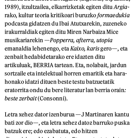
1989), itzultzailea, elkarrizketak egiten ditu
Argia
-
rako, kultur teoria kritikoari buruzko
formaedukia
podcasta gidatzen du Ibai Atutxarekin, zuzeneko
irakurraldiak egiten ditu Miren Narbaiza Mice
musikariarekin —
Popperra, afterra, utopia
emanaldia lehenengo, eta
Kaixo, karis
gero—, eta
zenbait hedabidetarako ere idazten ditu
artikuluak, BERRIA tartean. Eta, nolabait, jardun
sortzaile eta intelektual horren emaritik eta hara-
honako idatzi dituen beste testu batzuetatik
eratorrita ondu du bere literatur lan berria orain
:
beste zerbait
(Consonni).
Letra xehez dator izenburua —J Martinaren kantu
bati zor dio—, eta letra xehez datoz barruko puska
batzuk ere; edo ezabatuta, edo hitzen