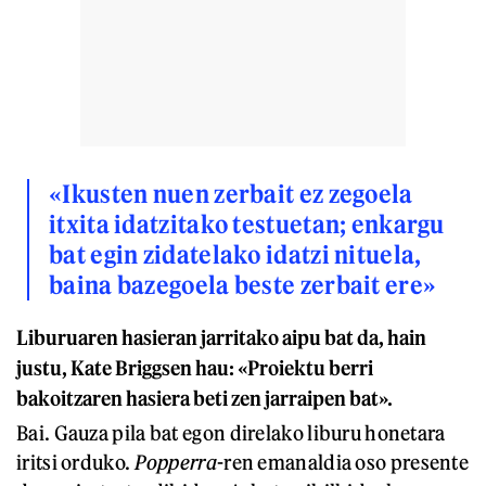
«Ikusten nuen zerbait ez zegoela
itxita idatzitako testuetan; enkargu
bat egin zidatelako idatzi nituela,
baina bazegoela beste zerbait ere»
Liburuaren hasieran jarritako aipu bat da, hain
justu, Kate Briggsen hau: «Proiektu berri
bakoitzaren hasiera beti zen jarraipen bat».
Bai. Gauza pila bat egon direlako liburu honetara
iritsi orduko.
Popperra
-ren emanaldia oso presente