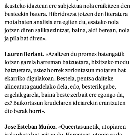
ikusteko idaztean ere subjektua nola eraikitzen den
besteekin batera. Hibridotzat jotzen den literatura
mota baten analisia ere egiten du, esateko nola
jotzen diren sailkaezintzat, baina, aldi berean, nola
ja pila bat diren».
Lauren Berlant
. «Azaltzen du promes batengatik
lotzen garela harreman batzuetara, bizitzeko modu
batzuetara, ustez horrek zoriontasun motaren bat
ekarriko digulakoan. Bestela, pentsa daiteke
alineatuta gaudelako dela, edo, besterik gabe,
ergelak garela, baina beste zerbait ere egongo da,
ez? Baikortasun krudelaren ideiarekin erantzuten
dio berak horri».
Jose Esteban Muñoz
. «Queertasunetik, utopiaren
irakurketa bat egiten du. Harentzat, utopia ez da