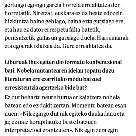
gertuago egongo garela horrela errealitatea den
horretatik. Niretzat, euskara ez da beste edozein
hizkuntza baino gehiago, baina ezta gutxiago ere,
eta hau ez dator errespetu falta batetik,
pentsatzetik gaitasun gutxiago duela. Harremanak
eta egoerak islatzea da. Gure errealitatea da.
Liburuak ihes egiten dio formatu konbentzional
bati. Nobela mutantearen ideian topatu duzu
literaturan ere ezarritako modu batzuei
erresistentzia agertzeko bide bat?
Ez dut behartu neure burua enkajatzera nobela
batean edo ez dakit zertan. Momentu batean esan
nuen: «Nik egingo dut nik egiteko daukadana eta
ja; ez naiz korapilatuko beste batzuen
interpretazioei erantzuten». Nik egin zera egin