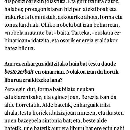
disposizioarekin jolastuta. Eta gurutzatuta datoz,
halaber, protagonistaren bizipen afektiboak eta
irakurketa feministak, askotariko ahots, forma eta
tonuz landuak. Ohiko nobela bat izan beharrean,
«nobela mutante bat» baita. Tarteka, «euskara ez-
binarioan» idatzita, eta osorik energia eraldakor
batez bildua.
Aurrez enkarguz idatzitako hainbat testu daude
beste zerbait
-en oinarrian. Nolakoa izan da hortik
liburua eraikitzeko lana?
Zera egin dut, forma bat bilatu neukan
edukiarentzako, eta eginez joan. Berezia izan da
alde horretatik. Alde batetik, enkarguak iritsi
ahala, testu horiek idatziz joan nintzen, eta ikusten
nuen bazegoela sintonia bat; eta, beste alde
batetik, une batetik aurrera liburu bat ere egin nahi