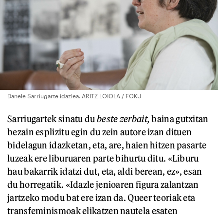
Danele Sarriugarte idazlea. ARITZ LOIOLA / FOKU
Sarriugartek sinatu du
beste zerbait,
baina gutxitan
bezain esplizitu egin du zein autore izan dituen
bidelagun idazketan, eta, are, haien hitzen pasarte
luzeak ere liburuaren parte bihurtu ditu. «Liburu
hau bakarrik idatzi dut, eta, aldi berean, ez», esan
du horregatik. «Idazle jenioaren figura zalantzan
jartzeko modu bat ere izan da. Queer teoriak eta
transfeminismoak elikatzen nautela esaten