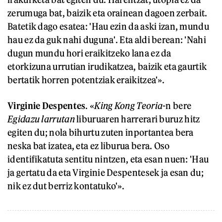
zerumuga bat, baizik eta orainean dagoen zerbait.
Batetik dago esatea: 'Hau ezin da aski izan, mundu
hau ez da guk nahi duguna'. Eta aldi berean: 'Nahi
dugun mundu hori eraikitzeko lana ez da
etorkizuna urrutian irudikatzea, baizik eta gaurtik
bertatik horren potentziak eraikitzea'».
Virginie Despentes
. «
King Kong Teoria
-n bere
Egidazu larrutan
liburuaren harrerari buruz hitz
egiten du; nola bihurtu zuten inportantea bera
neska bat izatea, eta ez liburua bera. Oso
identifikatuta sentitu nintzen, eta esan nuen: 'Hau
ja gertatu da eta Virginie Despentesek ja esan du;
nik ez dut berriz kontatuko'».