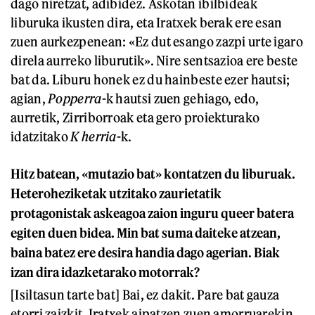
dago niretzat, adibidez. Askotan ibilbideak
liburuka ikusten dira, eta Iratxek berak ere esan
zuen aurkezpenean: «Ez dut esango zazpi urte igaro
direla aurreko liburutik». Nire sentsazioa ere beste
bat da. Liburu honek ez du hainbeste ezer hautsi;
agian,
Popperra
-k hautsi zuen gehiago, edo,
aurretik, Zirriborroak eta gero proiekturako
idatzitako
K herria
-k.
Hitz batean, «mutazio bat» kontatzen du liburuak.
Heteroheziketak utzitako zaurietatik
protagonistak askeagoa zaion inguru queer batera
egiten duen bidea. Min bat suma daiteke atzean,
baina batez ere desira handia dago agerian. Biak
izan dira idazketarako motorrak?
[Isiltasun tarte bat] Bai, ez dakit. Pare bat gauza
etorri zaizkit. Iratxek aipatzen zuen amorruarekin