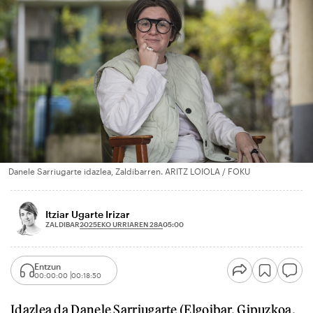
Danele Sarriugarte idazlea, Zaldibarren. ARITZ LOIOLA / FOKU
Itziar Ugarte Irizar
2025EKO URRIAREN 28A
ZALDIBAR
05:00
Entzun
00:00:00
00:18:50
Idazlea da Danele Sarriugarte (Elgoibar, Gipuzkoa,