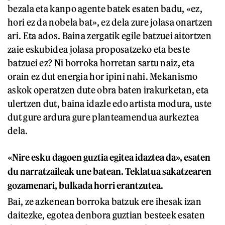
bezala eta kanpo agente batek esaten badu, «ez,
hori ez da nobela bat», ez dela zure jolasa onartzen
ari. Eta ados. Baina zergatik egile batzuei aitortzen
zaie eskubidea jolasa proposatzeko eta beste
batzuei ez? Ni borroka horretan sartu naiz, eta
orain ez dut energia hor ipini nahi. Mekanismo
askok operatzen dute obra baten irakurketan, eta
ulertzen dut, baina idazle edo artista modura, uste
dut gure ardura gure planteamendua aurkeztea
dela.
«Nire esku dagoen guztia egitea idaztea da», esaten
du narratzaileak une batean. Teklatua sakatzearen
gozamenari, bulkada horri erantzutea.
Bai, ze azkenean borroka batzuk ere ihesak izan
daitezke, egotea denbora guztian besteek esaten