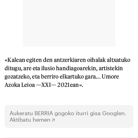
«Kalean egiten den antzerkiaren oihalak altxatuko
ditugu, are eta ilusio handiagoarekin, artistekin
gozatzeko, eta berriro elkartuko gara... Umore
Azoka Leioa —XXI— 2021ean».
Aukeratu
BERRIA
gogoko iturri gisa Googlen.
Aktibatu hemen