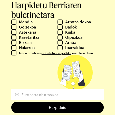
Harpidetu Berriaren
buletinetara
Mendia
Arratsaldekoa
Goizekoa
Badok
Astekaria
Kinka
Kazetaritza
Gipuzkoa
Bizkaia
Araba
Nafarroa
Iparraldea
Izena ematean
pribatutasun politika
onartzen duzu.