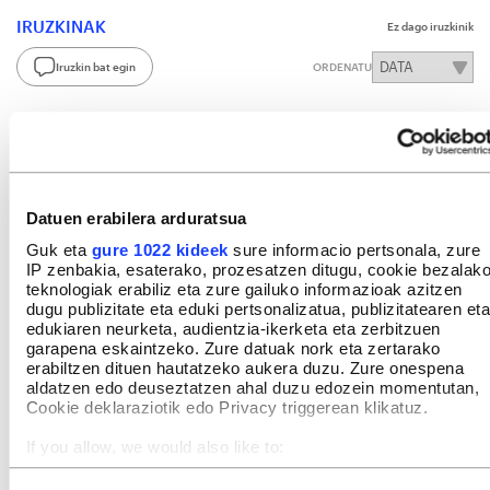
IRUZKINAK
Ez dago iruzkinik
Iruzkin bat egin
ORDENATU
Datuen erabilera arduratsua
Guk eta
gure 1022 kideek
sure informacio pertsonala, zure
IP zenbakia, esaterako, prozesatzen ditugu, cookie bezalak
teknologiak erabiliz eta zure gailuko informazioak azitzen
dugu publizitate eta eduki pertsonalizatua, publizitatearen eta
edukiaren neurketa, audientzia-ikerketa eta zerbitzuen
garapena eskaintzeko. Zure datuak nork eta zertarako
erabiltzen dituen hautatzeko aukera duzu. Zure onespena
aldatzen edo deuseztatzen ahal duzu edozein momentutan,
Cookie deklaraziotik edo Privacy triggerean klikatuz.
If you allow, we would also like to:
Collect information about your geographical location