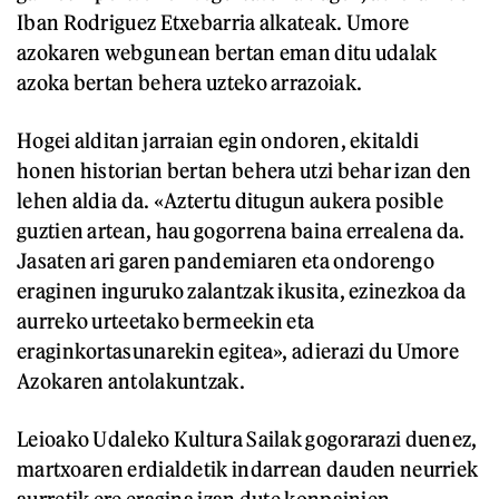
Iban Rodriguez Etxebarria alkateak. Umore
azokaren webgunean bertan eman ditu udalak
azoka bertan behera uzteko arrazoiak.
Hogei alditan jarraian egin ondoren, ekitaldi
honen historian bertan behera utzi behar izan den
lehen aldia da. «Aztertu ditugun aukera posible
guztien artean, hau gogorrena baina errealena da.
Jasaten ari garen pandemiaren eta ondorengo
eraginen inguruko zalantzak ikusita, ezinezkoa da
aurreko urteetako bermeekin eta
eraginkortasunarekin egitea», adierazi du Umore
Azokaren antolakuntzak.
Leioako Udaleko Kultura Sailak gogorarazi duenez,
martxoaren erdialdetik indarrean dauden neurriek