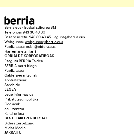
Berria.eus - Euskal Editorea SM
Telefonoa: 943 30 40 30
Bezero arreta: 943 30 43 45 | laguna@berria.eus
Webgunea:
webgunea@berria.eus
Publizitatea:
publi@bidera.eus
Harremanetan jarri
ORRIALDE KORPORATIBOAK
Ezagutu BERRIA Taldea
BERRIA berri bloga
Publizitatea
Galdera-erantzunak
Kontratazioak
Sarebide
LEGEA
Lege informazioa
Pribatutasun politika
Cookieak
cc Lizentzia
Kanal etikoa
BESTELAKO ZERBITZUAK
Bidera zerbitzuak
Midas Media
JARRAITU