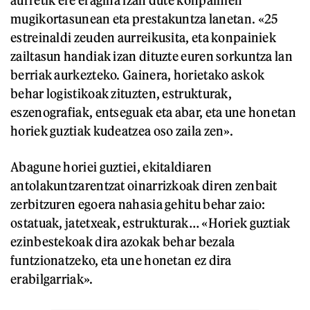
aurretik ere eragina izan dute konpainien
mugikortasunean eta prestakuntza lanetan. «25
estreinaldi zeuden aurreikusita, eta konpainiek
zailtasun handiak izan dituzte euren sorkuntza lan
berriak aurkezteko. Gainera, horietako askok
behar logistikoak zituzten, estrukturak,
eszenografiak, entseguak eta abar, eta une honetan
horiek guztiak kudeatzea oso zaila zen».
Abagune horiei guztiei, ekitaldiaren
antolakuntzarentzat oinarrizkoak diren zenbait
zerbitzuren egoera nahasia gehitu behar zaio:
ostatuak, jatetxeak, estrukturak… «Horiek guztiak
ezinbestekoak dira azokak behar bezala
funtzionatzeko, eta une honetan ez dira
erabilgarriak».