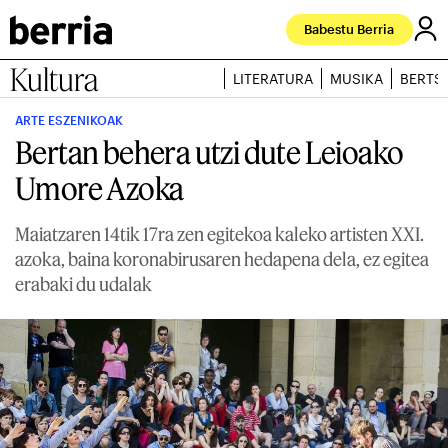
Babestu Berria
Kultura
LITERATURA
MUSIKA
BERTS
ARTE ESZENIKOAK
Bertan behera utzi dute Leioako
Umore Azoka
Maiatzaren 14tik 17ra zen egitekoa kaleko artisten XXI.
azoka, baina koronabirusaren hedapena dela, ez egitea
erabaki du udalak