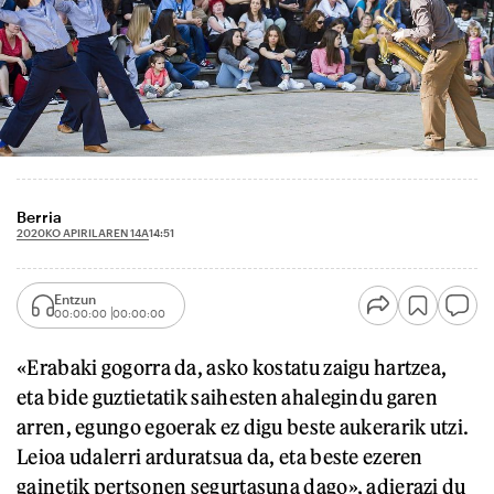
Berria
2020KO APIRILAREN 14A
14:51
Entzun
00:00:00
00:00:00
«Erabaki gogorra da, asko kostatu zaigu hartzea,
eta bide guztietatik saihesten ahalegindu garen
arren, egungo egoerak ez digu beste aukerarik utzi.
Leioa udalerri arduratsua da, eta beste ezeren
gainetik pertsonen segurtasuna dago», adierazi du