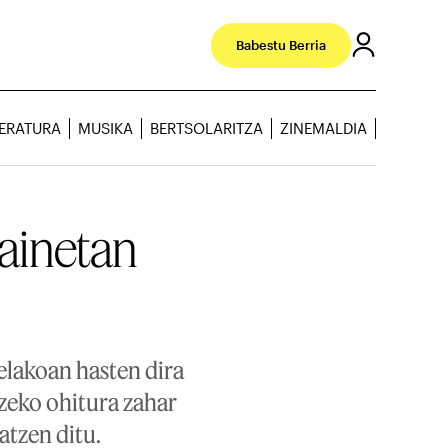
Babestu Berria
TERATURA
MUSIKA
BERTSOLARITZA
ZINEMALDIA
dainetan
elakoan hasten dira
tzeko ohitura zahar
tzen ditu.