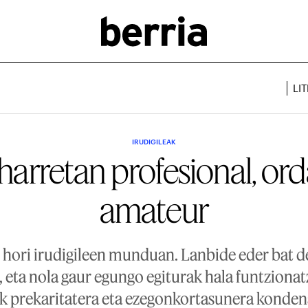
LI
IRUDIGILEAK
arretan profesional, or
amateur
n hori irudigileen munduan. Lanbide eder bat d
, eta nola gaur egungo egiturak hala funtziona
k prekaritatera eta ezegonkortasunera kondena