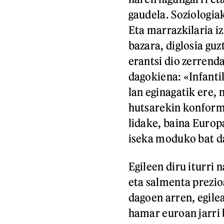
gaudela. Soziologia
Eta marrazkilaria 
bazara, diglosia guz
erantsi dio zerrenda
dagokiena: «Infanti
lan eginagatik ere, n
hutsarekin konforma
lidake, baina Europ
iseka moduko bat d
Egileen diru iturri 
eta salmenta prezio
dagoen arren, egile
hamar euroan jarri 