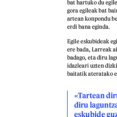
bat hartuko du egil
gora egileak bat bai
artean konpondu beh
erdi bana eginda.
Egile eskubideak eg
ere bada, Larreak a
badago, eta diru lag
idazleari uzten diz
baitatik ateratako 
«Tartean dir
diru laguntza
eskubide guz