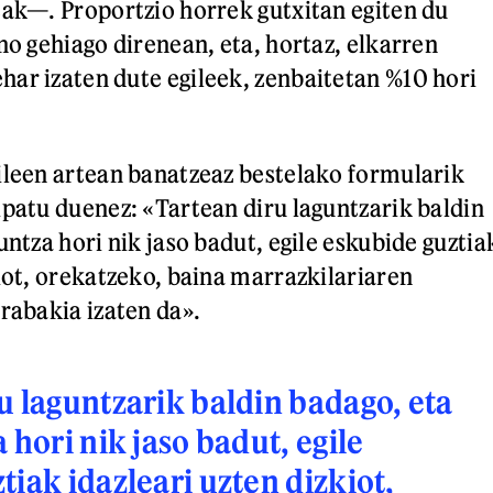
eak—. Proportzio horrek gutxitan egiten du
no gehiago direnean, eta, hortaz, elkarren
ar izaten dute egileek, zenbaitetan %10 hori
ileen artean banatzeaz bestelako formularik
ipatu duenez: «Tartean diru laguntzarik baldin
untza hori nik jaso badut, egile eskubide guztia
kiot, orekatzeko, baina marrazkilariaren
erabakia izaten da».
u laguntzarik baldin badago, eta
 hori nik jaso badut, egile
tiak idazleari uzten dizkiot,