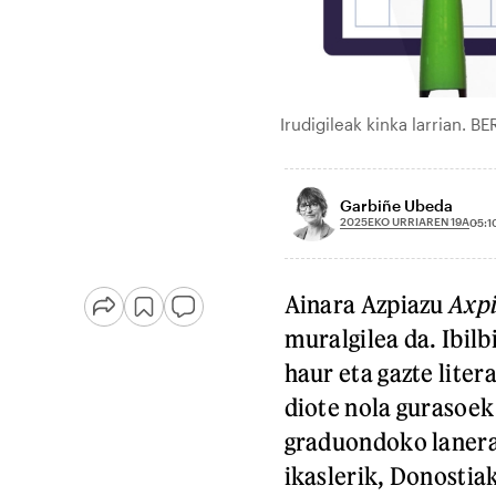
Irudigileak kinka larrian. BE
Garbiñe Ubeda
2025EKO URRIAREN 19A
05:1
Ainara Azpiazu
Axp
muralgilea da. Ibilb
haur eta gazte lite
diote nola gurasoek
graduondoko lanerak
ikaslerik, Donostia