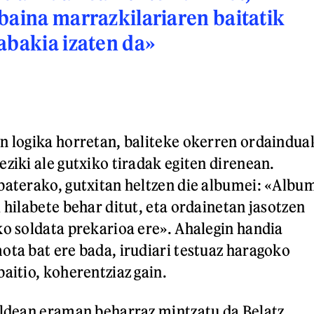
baina marrazkilariaren baitatik
abakia izaten da»
n logika horretan, baliteke okerren ordaindua
ziki ale gutxiko tiradak egiten direnean.
baterako, gutxitan heltzen die albumei: «Albu
 hilabete behar ditut, eta ordainetan jasotzen
ko soldata prekarioa ere». Ahalegin handia
ota bat ere bada, irudiari testuaz haragoko
aitio, koherentziaz gain.
aldean eraman beharraz mintzatu da Belatz.