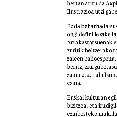
bertan aritu da Axpi
Ilustrazioa utzi gab
Ez da beharbada eus
ongi defini lezake l
Arrakastatsuenak e
zuritik beltzerako 
zaleen balioespena, 
berriz, ziurgabetas
zama eta, nahi bain
ezina.
Euskal kulturan egil
bizitzea, eta irudig
ezinbesteko makulut