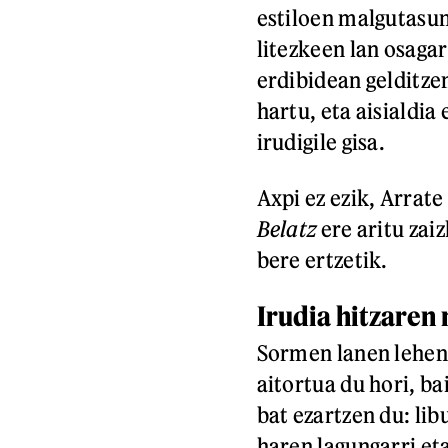
estiloen malgutasun
litezkeen lan osagar
erdibidean gelditze
hartu, eta aisialdia
irudigile gisa.
Axpi ez ezik, Arrat
Belatz
ere aritu zai
bere ertzetik.
Irudia hitzaren
Sormen lanen lehen t
aitortua du hori, b
bat ezartzen du: li
haren lagungarri eta