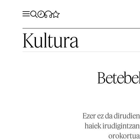
Kultura
Betebeh
Ezer ez da dirudie
haiek irudigintzan
orokortua