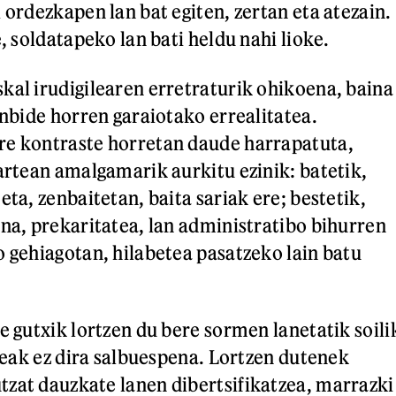
 ordezkapen lan bat egiten, zertan eta atezain.
e, soldatapeko lan bati heldu nahi lioke.
kal irudigilearen erretraturik ohikoena, baina
anbide horren garaiotako errealitatea.
re kontraste horretan daude harrapatuta,
tartean amalgamarik aurkitu ezinik: batetik,
eta, zenbaitetan, baita sariak ere; bestetik,
una, prekaritatea, lan administratibo bihurren
o gehiagotan, hilabetea pasatzeko lain batu
e gutxik lortzen du bere sormen lanetatik soili
ileak ez dira salbuespena. Lortzen dutenek
zat dauzkate lanen dibertsifikatzea, marrazki