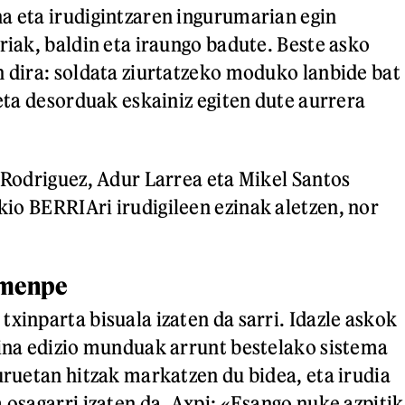
a eta irudigintzaren ingurumarian egin
riak, baldin eta iraungo badute. Beste asko
n dira: soldata ziurtatzeko moduko lanbide bat
 eta desorduak eskainiz egiten dute aurrera
e Rodriguez, Adur Larrea eta Mikel Santos
zkio BERRIAri irudigileen ezinak aletzen, nor
 menpe
xinparta bisuala izaten da sarri. Idazle askok
aina edizio munduak arrunt bestelako sistema
buruetan hitzak markatzen du bidea, eta irudia
 osagarri izaten da. Axpi: «Esango nuke azpitik