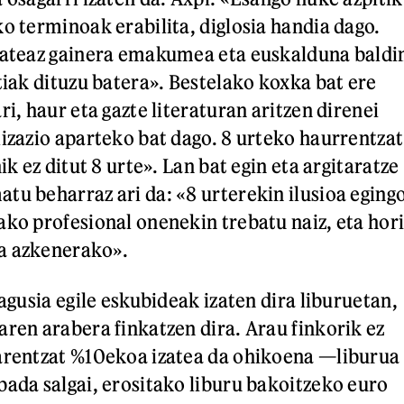
ko terminoak erabilita, diglosia handia dago.
izateaz gainera emakumea eta euskalduna baldi
tiak dituzu batera». Bestelako koxka bat ere
ri, haur eta gazte literaturan aritzen direnei
lizazio aparteko bat dago. 8 urteko haurrentzat
ik ez ditut 8 urte». Lan bat egin eta argitaratze
tu beharraz ari da: «8 urterekin ilusioa eging
ako profesional onenekin trebatu naiz, eta hor
a azkenerako».
nagusia egile eskubideak izaten dira liburuetan,
aren arabera finkatzen dira. Arau finkorik ez
arentzat %10ekoa izatea da ohikoena —liburua
bada salgai, erositako liburu bakoitzeko euro