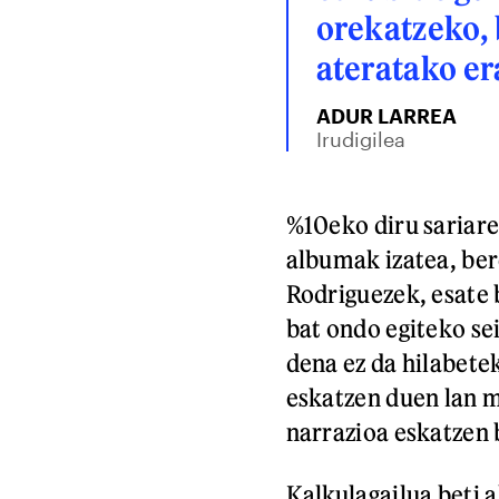
orekatzeko, 
ateratako er
ADUR LARREA
Irudigilea
%10eko diru sariare
albumak izatea, bere
Rodriguezek, esate 
bat ondo egiteko sei
dena ez da hilabete
eskatzen duen lan m
narrazioa eskatzen b
Kalkulagailua beti 