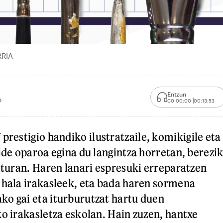
RRIA
Entzun
0
00:00:00
00:13:53
i
prestigio handiko ilustratzaile, komikigile eta
ide oparoa egina du langintza horretan, berezik
raturan. Haren lanari espresuki erreparatzen
 hala irakasleek, eta bada haren sormena
o gai eta iturburutzat hartu duen
ko irakasletza eskolan. Hain zuzen, hantxe