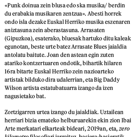
«Punk doinua zein blusa edo ska musika/ berdin
du erabakia musikaren zentzua». Abesti horrek
ondo isla dezake Euskal Herriko musika eszenaren
aniztasuna zein aberastasuna. Arrasaten
(Gipuzkoa), esaterako, bluesak hartuko ditu kaleak
egunotan, beste urte batez Arrasate Blues jaialdia
antolatu baitute. Joan den astean egin zuten
atariko kontzertuaren ondotik, bihartik hilaren
16ra bitarte Euskal Herriko zein nazioarteko
artistak bilduko dira udalerrian, eta Big Daddy
Wilson artista estatubatuarra izango da izen
nagusietako bat.
Zortzigarren urtea izango du jaialdiak. Uztailean
herriari bizia emateko helburuarekin ekin zion Ibai
Arte merkatari elkarteak bideari, 2019an, eta,
zero
kilometro
filosofiari jarraituz, hasiera-hasieratik