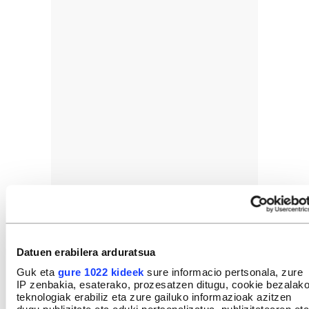
Datuen erabilera arduratsua
Guk eta
gure 1022 kideek
sure informacio pertsonala, zure
IP zenbakia, esaterako, prozesatzen ditugu, cookie bezalak
teknologiak erabiliz eta zure gailuko informazioak azitzen