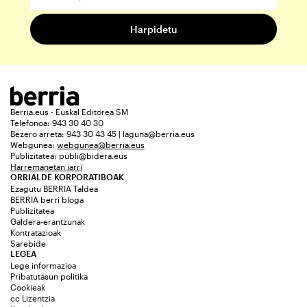
Berria.eus - Euskal Editorea SM
Telefonoa: 943 30 40 30
Bezero arreta: 943 30 43 45 | laguna@berria.eus
Webgunea:
webgunea@berria.eus
Publizitatea:
publi@bidera.eus
Harremanetan jarri
ORRIALDE KORPORATIBOAK
Ezagutu BERRIA Taldea
BERRIA berri bloga
Publizitatea
Galdera-erantzunak
Kontratazioak
Sarebide
LEGEA
Lege informazioa
Pribatutasun politika
Cookieak
cc Lizentzia