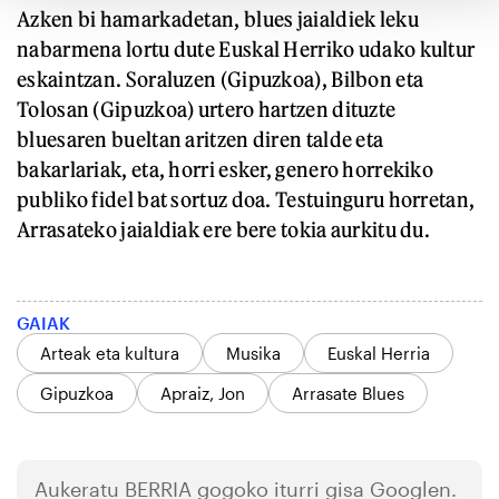
Azken bi hamarkadetan, blues jaialdiek leku
nabarmena lortu dute Euskal Herriko udako kultur
eskaintzan. Soraluzen (Gipuzkoa), Bilbon eta
Tolosan (Gipuzkoa) urtero hartzen dituzte
bluesaren bueltan aritzen diren talde eta
bakarlariak, eta, horri esker, genero horrekiko
publiko fidel bat sortuz doa. Testuinguru horretan,
Arrasateko jaialdiak ere bere tokia aurkitu du.
GAIAK
Arteak eta kultura
Musika
Euskal Herria
Gipuzkoa
Apraiz, Jon
Arrasate Blues
Aukeratu
BERRIA
gogoko iturri gisa Googlen.