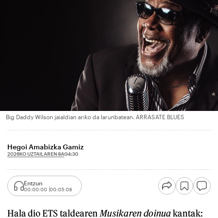
Big Daddy Wilson jaialdian ariko da larunbatean. ARRASATE BLUES
Hegoi Amabizka Gamiz
2026KO UZTAILAREN 8A
04:30
Entzun
00:00:00
00:05:08
Hala dio ETS taldearen
Musikaren doinua
kantak: