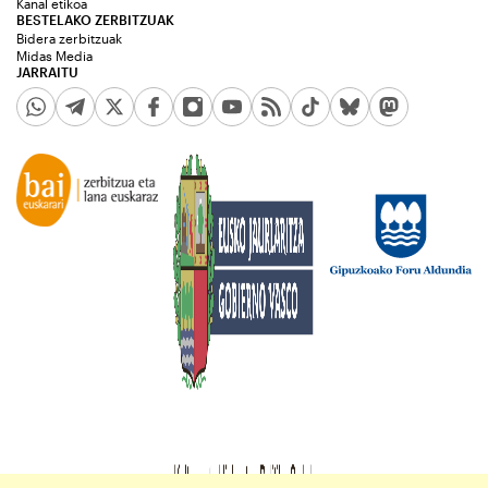
Kanal etikoa
BESTELAKO ZERBITZUAK
Bidera zerbitzuak
Midas Media
JARRAITU