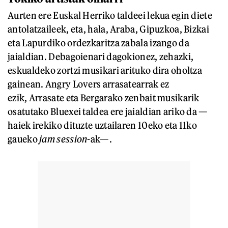
Aurten ere Euskal Herriko taldeei lekua egin diete
antolatzaileek, eta, hala, Araba, Gipuzkoa, Bizkai
eta Lapurdiko ordezkaritza zabala izango da
jaialdian. Debagoienari dagokionez, zehazki,
eskualdeko zortzi musikari arituko dira oholtza
gainean. Angry Lovers arrasatearrak ez
ezik, Arrasate eta Bergarako zenbait musikarik
osatutako Bluexei taldea ere jaialdian ariko da —
haiek irekiko dituzte uztailaren 10eko eta 11ko
gaueko
jam session
-ak—.