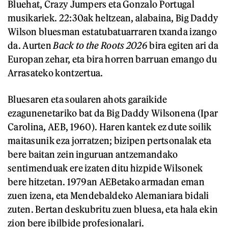
Bluehat, Crazy Jumpers eta Gonzalo Portugal
musikariek. 22:30ak heltzean, alabaina, Big Daddy
Wilson bluesman estatubatuarraren txanda izango
da. Aurten
Back to the Roots 2026
bira egiten ari da
Europan zehar, eta bira horren barruan emango du
Arrasateko kontzertua.
Bluesaren eta soularen ahots garaikide
ezagunenetariko bat da Big Daddy Wilsonena (Ipar
Carolina, AEB, 1960). Haren kantek ez dute soilik
maitasunik eza jorratzen; bizipen pertsonalak eta
bere baitan zein inguruan antzemandako
sentimenduak ere izaten ditu hizpide Wilsonek
bere hitzetan. 1979an AEBetako armadan eman
zuen izena, eta Mendebaldeko Alemaniara bidali
zuten. Bertan deskubritu zuen bluesa, eta hala ekin
zion bere ibilbide profesionalari.