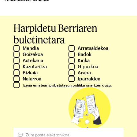
Harpidetu Berriaren
buletinetara
Mendia
Arratsaldekoa
Goizekoa
Badok
Astekaria
Kinka
Kazetaritza
Gipuzkoa
Bizkaia
Araba
Nafarroa
Iparraldea
Izena ematean
pribatutasun politika
onartzen duzu.