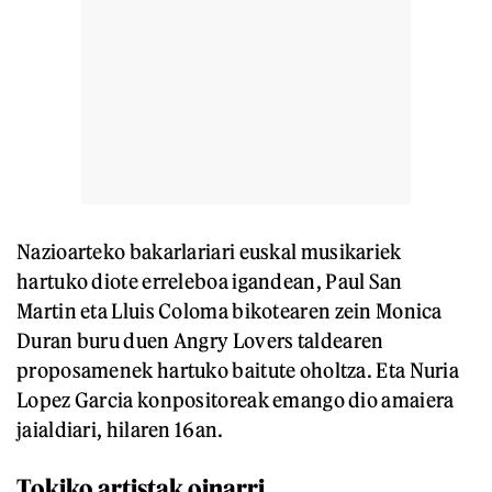
Nazioarteko bakarlariari euskal musikariek
hartuko diote erreleboa igandean, Paul San
Martin eta Lluis Coloma bikotearen zein Monica
Duran buru duen Angry Lovers taldearen
proposamenek hartuko baitute oholtza. Eta Nuria
Lopez Garcia konpositoreak emango dio amaiera
jaialdiari, hilaren 16an.
Tokiko artistak oinarri