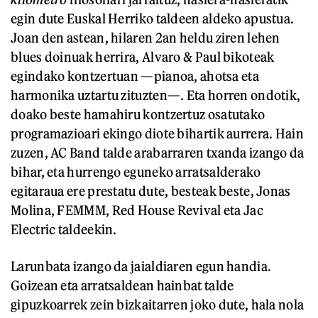
egin dute Euskal Herriko taldeen aldeko apustua.
Joan den astean, hilaren 2an heldu ziren lehen
blues doinuak herrira, Alvaro & Paul bikoteak
egindako kontzertuan —pianoa, ahotsa eta
harmonika uztartu zituzten—. Eta horren ondotik,
doako beste hamahiru kontzertuz osatutako
programazioari ekingo diote bihartik aurrera. Hain
zuzen, AC Band talde arabarraren txanda izango da
bihar, eta hurrengo eguneko arratsalderako
egitaraua ere prestatu dute, besteak beste, Jonas
Molina, FEMMM, Red House Revival eta Jac
Electric taldeekin.
Larunbata izango da jaialdiaren egun handia.
Goizean eta arratsaldean hainbat talde
gipuzkoarrek zein bizkaitarren joko dute, hala nola