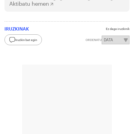
Aktibatu hemen
IRUZKINAK
Ez dago iruzkinik
Iruzkin bat egin
ORDENATU