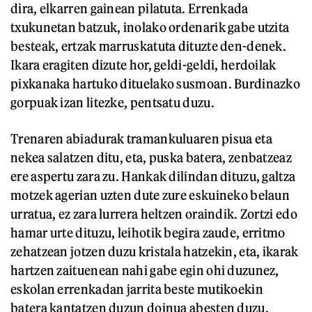
dira, elkarren gainean pilatuta. Errenkada
txukunetan batzuk, inolako ordenarik gabe utzita
besteak, ertzak marruskatuta dituzte den-denek.
Ikara eragiten dizute hor, geldi-geldi, herdoilak
pixkanaka hartuko dituelako susmoan. Burdinazko
gorpuak izan litezke, pentsatu duzu.
Trenaren abiadurak tramankuluaren pisua eta
nekea salatzen ditu, eta, puska batera, zenbatzeaz
ere aspertu zara zu. Hankak dilindan dituzu, galtza
motzek agerian uzten dute zure eskuineko belaun
urratua, ez zara lurrera heltzen oraindik. Zortzi edo
hamar urte dituzu, leihotik begira zaude, erritmo
zehatzean jotzen duzu kristala hatzekin, eta, ikarak
hartzen zaituenean nahi gabe egin ohi duzunez,
eskolan errenkadan jarrita beste mutikoekin
batera kantatzen duzun doinua abesten duzu,