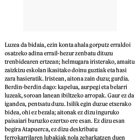
Luzea da bidaia, ezin konta ahala gorputz erraldoi
osatzeko adina errail-hezur zenbatu dituzu
trenbidearen ertzean; helmugara iristerako, amaitu
zaizkizu eskolan ikasitako doinu guztiak eta hasi
zara hasieratik. Iristean, aitona zain duzu; gurdia.
Berdin-berdin dago: kapelua, aurpegi eta belarri
luzeak, soroan lanean ibiltzeko arropak. Gaur ez da
igandea, pentsatu duzu. Isilik egin duzue etxerako
bidea, ohi ez bezala; aitonak ez dizu inguruko
paisaiari buruzko ezertxo ere esan. Ez dizu esan
begira Atapuerca, ez dizu deskribatu
ferrokarrilaren lubakiak nola zeharkatzen duen