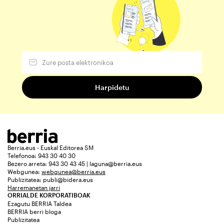
Berria.eus - Euskal Editorea SM
Telefonoa: 943 30 40 30
Bezero arreta: 943 30 43 45 | laguna@berria.eus
Webgunea:
webgunea@berria.eus
Publizitatea:
publi@bidera.eus
Harremanetan jarri
ORRIALDE KORPORATIBOAK
Ezagutu BERRIA Taldea
BERRIA berri bloga
Publizitatea