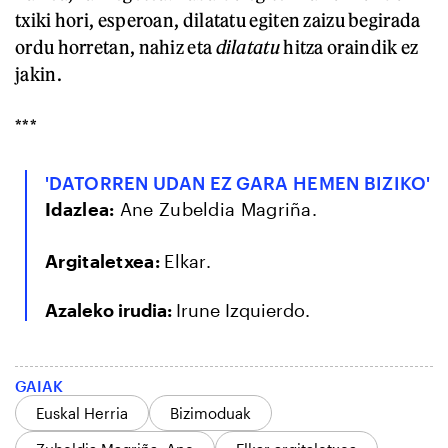
txiki hori, esperoan, dilatatu egiten zaizu begirada
ordu horretan, nahiz eta
dilatatu
hitza oraindik ez
jakin.
***
'DATORREN UDAN EZ GARA HEMEN BIZIKO'
Idazlea:
Ane Zubeldia Magriña.
Argitaletxea:
Elkar.
Azaleko irudia:
Irune Izquierdo.
GAIAK
Euskal Herria
Bizimoduak