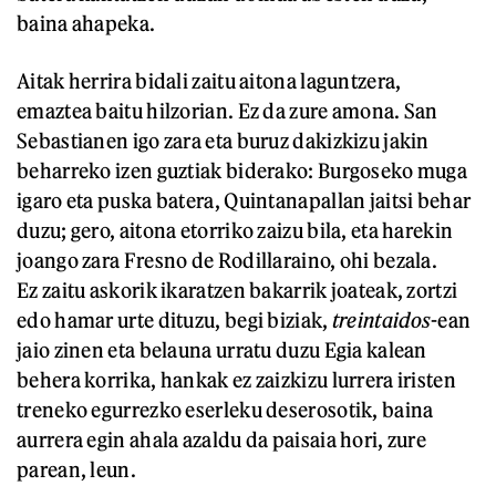
baina ahapeka.
Aitak herrira bidali zaitu aitona laguntzera,
emaztea baitu hilzorian. Ez da zure amona. San
Sebastianen igo zara eta buruz dakizkizu jakin
beharreko izen guztiak biderako: Burgoseko muga
igaro eta puska batera, Quintanapallan jaitsi behar
duzu; gero, aitona etorriko zaizu bila, eta harekin
joango zara Fresno de Rodillaraino, ohi bezala.
Ez zaitu askorik ikaratzen bakarrik joateak, zortzi
edo hamar urte dituzu, begi biziak,
treintaidos
-ean
jaio zinen eta belauna urratu duzu Egia kalean
behera korrika, hankak ez zaizkizu lurrera iristen
treneko egurrezko eserleku deserosotik, baina
aurrera egin ahala azaldu da paisaia hori, zure
parean, leun.