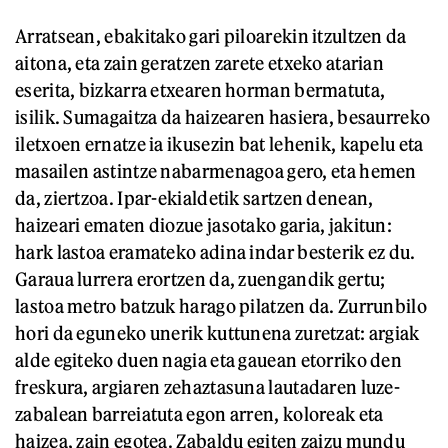
Arratsean, ebakitako gari piloarekin itzultzen da
aitona, eta zain geratzen zarete etxeko atarian
eserita, bizkarra etxearen horman bermatuta,
isilik. Sumagaitza da haizearen hasiera, besaurreko
iletxoen ernatze ia ikusezin bat lehenik, kapelu eta
masailen astintze nabarmenagoa gero, eta hemen
da, ziertzoa. Ipar-ekialdetik sartzen denean,
haizeari ematen diozue jasotako garia, jakitun:
hark lastoa eramateko adina indar besterik ez du.
Garaua lurrera erortzen da, zuengandik gertu;
lastoa metro batzuk harago pilatzen da. Zurrunbilo
hori da eguneko unerik kuttunena zuretzat: argiak
alde egiteko duen nagia eta gauean etorriko den
freskura, argiaren zehaztasuna lautadaren luze-
zabalean barreiatuta egon arren, koloreak eta
haizea, zain egotea. Zabaldu egiten zaizu mundu