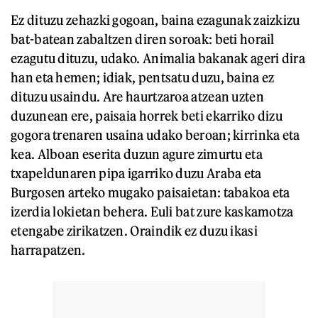
Ez dituzu zehazki gogoan, baina ezagunak zaizkizu
bat-batean zabaltzen diren soroak: beti horail
ezagutu dituzu, udako. Animalia bakanak ageri dira
han eta hemen; idiak, pentsatu duzu, baina ez
dituzu usaindu. Are haurtzaroa atzean uzten
duzunean ere, paisaia horrek beti ekarriko dizu
gogora trenaren usaina udako beroan; kirrinka eta
kea. Alboan eserita duzun agure zimurtu eta
txapeldunaren pipa igarriko duzu Araba eta
Burgosen arteko mugako paisaietan: tabakoa eta
izerdia lokietan behera. Euli bat zure kaskamotza
etengabe zirikatzen. Oraindik ez duzu ikasi
harrapatzen.