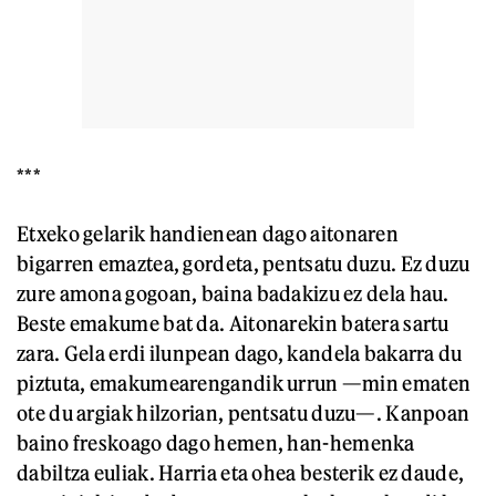
***
Etxeko gelarik handienean dago aitonaren
bigarren emaztea, gordeta, pentsatu duzu. Ez duzu
zure amona gogoan, baina badakizu ez dela hau.
Beste emakume bat da. Aitonarekin batera sartu
zara. Gela erdi ilunpean dago, kandela bakarra du
piztuta, emakumearengandik urrun —min ematen
ote du argiak hilzorian, pentsatu duzu—. Kanpoan
baino freskoago dago hemen, han-hemenka
dabiltza euliak. Harria eta ohea besterik ez daude,