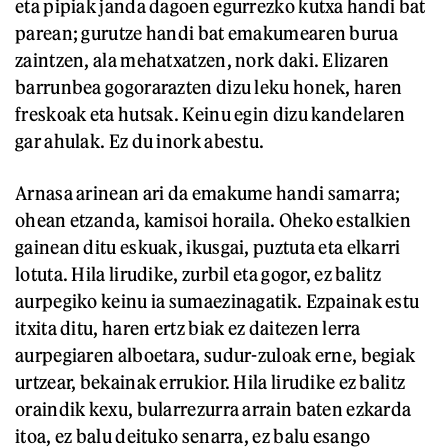
eta pipiak janda dagoen egurrezko kutxa handi bat
parean; gurutze handi bat emakumearen burua
zaintzen, ala mehatxatzen, nork daki. Elizaren
barrunbea gogorarazten dizu leku honek, haren
freskoak eta hutsak. Keinu egin dizu kandelaren
gar ahulak. Ez du inork abestu.
Arnasa arinean ari da emakume handi samarra;
ohean etzanda, kamisoi horaila. Oheko estalkien
gainean ditu eskuak, ikusgai, puztuta eta elkarri
lotuta. Hila lirudike, zurbil eta gogor, ez balitz
aurpegiko keinu ia sumaezinagatik. Ezpainak estu
itxita ditu, haren ertz biak ez daitezen lerra
aurpegiaren alboetara, sudur-zuloak erne, begiak
urtzear, bekainak errukior. Hila lirudike ez balitz
oraindik kexu, bularrezurra arrain baten ezkarda
itoa, ez balu deituko senarra, ez balu esango