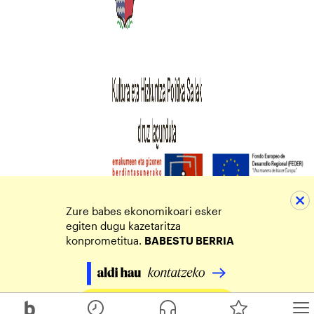
Zure babes ekonomikoari esker
egiten dugu kazetaritza
konprometitua.
BABESTU BERRIA
Egin zure ekarpena