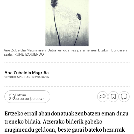
Ane Zubeldia Magriñaren 'Datorren udan ez gara hemen biziko' liburuaren
azala. IRUNE IZQUIERDO
Ane Zubeldia Magriña
2026KO APIRILAREN 26A
04:25
Entzun
00:00:00
00:09:47
Ertzeko errail abandonatuak zenbatzen eman duzu
treneko bidaia. Atzerako biderik gabeko
mugimendu geldoan, beste garai bateko hezurrak