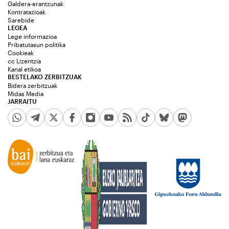
Galdera-erantzunak
Kontratazioak
Sarebide
LEGEA
Lege informazioa
Pribatutasun politika
Cookieak
cc Lizentzia
Kanal etikoa
BESTELAKO ZERBITZUAK
Bidera zerbitzuak
Midas Media
JARRAITU