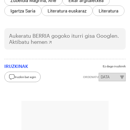
Zubeldia Magriña, Ane
Elkar argitaletxea
Igartza Saria
Literatura euskaraz
Literatura
Aukeratu
BERRIA
gogoko iturri gisa Googlen.
Aktibatu hemen
IRUZKINAK
Ez dago iruzkinik
Iruzkin bat egin
ORDENATU