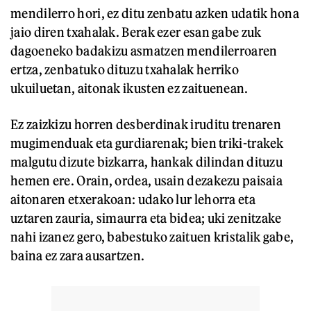
mendilerro hori, ez ditu zenbatu azken udatik hona
jaio diren txahalak. Berak ezer esan gabe zuk
dagoeneko badakizu asmatzen mendilerroaren
ertza, zenbatuko dituzu txahalak herriko
ukuiluetan, aitonak ikusten ez zaituenean.
Ez zaizkizu horren desberdinak iruditu trenaren
mugimenduak eta gurdiarenak; bien triki-trakek
malgutu dizute bizkarra, hankak dilindan dituzu
hemen ere. Orain, ordea, usain dezakezu paisaia
aitonaren etxerakoan: udako lur lehorra eta
uztaren zauria, simaurra eta bidea; uki zenitzake
nahi izanez gero, babestuko zaituen kristalik gabe,
baina ez zara ausartzen.