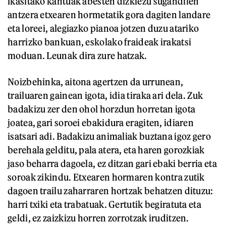
ikasitako kantuak abesten dizkiezu sugandilen
antzera etxearen hormetatik gora dagiten landare
eta loreei, alegiazko pianoa jotzen duzu atariko
harrizko bankuan, eskolako fraideak irakatsi
moduan. Leunak dira zure hatzak.
Noizbehinka, aitona agertzen da urrunean,
trailuaren gainean igota, idia tiraka ari dela. Zuk
badakizu zer den ohol horzdun horretan igota
joatea, gari soroei ebakidura eragiten, idiaren
isatsari adi. Badakizu animaliak buztana igoz gero
berehala gelditu, pala atera, eta haren gorozkiak
jaso beharra dagoela, ez ditzan gari ebaki berria eta
soroak zikindu. Etxearen hormaren kontra zutik
dagoen trailu zaharraren hortzak behatzen dituzu:
harri txiki eta trabatuak. Gertutik begiratuta eta
geldi, ez zaizkizu horren zorrotzak iruditzen.