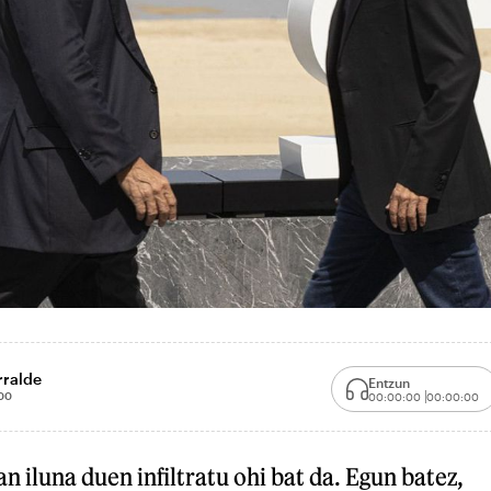
rralde
Entzun
00
00:00:00
00:00:00
n iluna duen infiltratu ohi bat da. Egun batez,