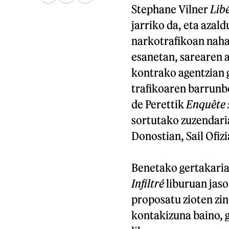
Stephane Vilner
Lib
jarriko da, eta azal
narkotrafikoan naha
esanetan, sarearen 
kontrako agentzian g
trafikoaren barrunbe
de Perettik
Enquête 
sortutako zuzendaria
Donostian, Sail Ofizi
Benetako gertakariak
Infiltré
liburuan jaso
proposatu zioten zin
kontakizuna baino, g