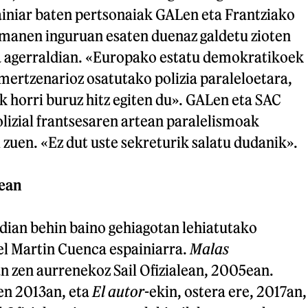
ainiar baten pertsonaiak GALen eta Frantziako
manen inguruan esaten duenaz galdetu zioten
a agerraldian. «Europako estatu demokratikoek
mertzenarioz osatutako polizia paraleloetara,
k horri buruz hitz egiten du». GALen eta SAC
lizial frantsesaren artean paralelismoak
i zuen. «Ez dut uste sekreturik salatu dudanik».
ean
ian behin baino gehiagotan lehiatutako
l Martin Cuenca espainiarra.
Malas
an zen aurrenekoz Sail Ofizialean, 2005ean.
zen 2013an, eta
El autor
-ekin, ostera ere, 2017an,