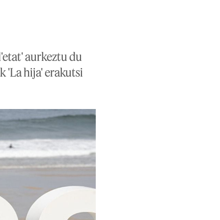
'etat' aurkeztu du
'La hija' erakutsi