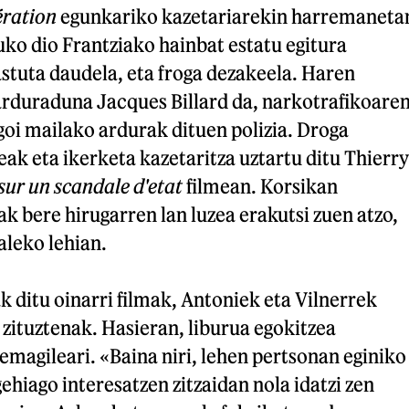
ération
egunkariko kazetariarekin harremaneta
duko dio Frantziako hainbat estatu egitura
stuta daudela, eta froga dezakeela. Haren
arduraduna Jacques Billard da, narkotrafikoare
oi mailako ardurak dituen polizia. Droga
ak eta ikerketa kazetaritza uztartu ditu Thierry
sur un scandale d'etat
filmean. Korsikan
k bere hirugarren lan luzea erakutsi zuen atzo,
aleko lehian.
 ditu oinarri filmak, Antoniek eta Vilnerrek
 zituztenak. Hasieran, liburua egokitzea
emagileari. «Baina niri, lehen pertsonan eginiko
ehiago interesatzen zitzaidan nola idatzi zen