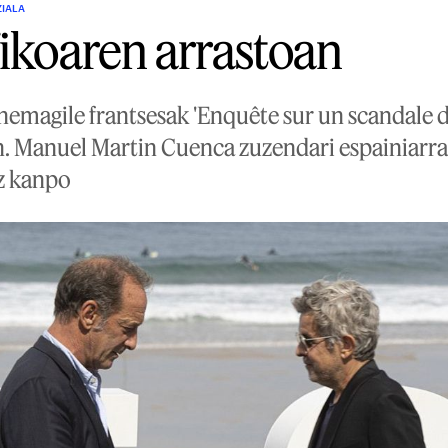
ZIALA
fikoaren arrastoan
inemagile frantsesak 'Enquête sur un scandale d
an. Manuel Martin Cuenca zuzendari espainiarrak 
az kanpo