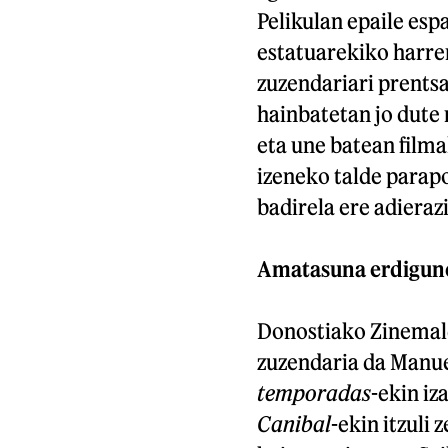
Pelikulan epaile esp
estatuarekiko harre
zuzendariari prents
hainbatetan jo dute 
eta une batean filma
izeneko talde parapo
badirela ere adieraz
Amatasuna erdigun
Donostiako Zinemald
zuzendaria da Manue
temporadas
-ekin iz
Canibal
-ekin itzuli 