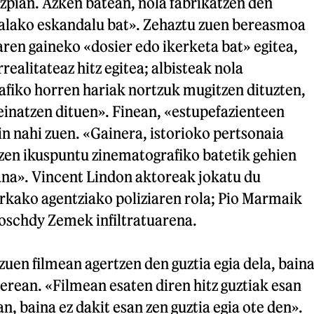
azpian. Azken batean, nola fabrikatzen den
 halako eskandalu bat». Zehaztu zuen bereasmoa
aren gaineko «dosier edo ikerketa bat» egitea,
realitateaz hitz egitea; albisteak nola
rafiko horren hariak nortzuk mugitzen dituzten,
einatzen dituen». Finean, «estupefazienteen
gin nahi zuen. «Gainera, istorioko pertsonaia
 zen ikuspuntu zinematografiko batetik gehien
ana». Vincent Lindon aktoreak jokatu du
rkako agentziako poliziaren rola; Pio Marmaik
Roschdy Zemek infiltratuarena.
 zuen filmean agertzen den guztia egia dela, bain
 berean. «Filmean esaten diren hitz guztiak esan
an, baina ez dakit esan zen guztia egia ote den».