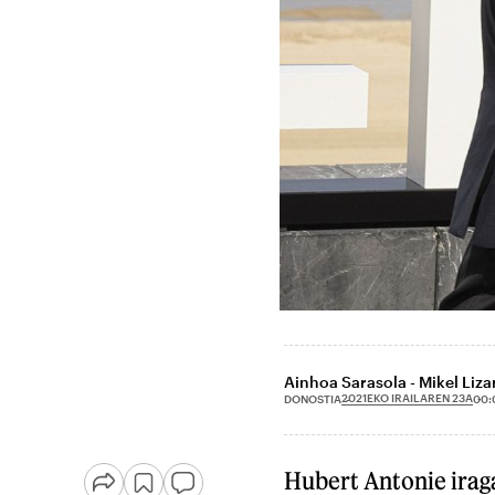
Ainhoa Sarasola - Mikel Liza
2021EKO IRAILAREN 23A
DONOSTIA
00:
Hubert Antonie iraga