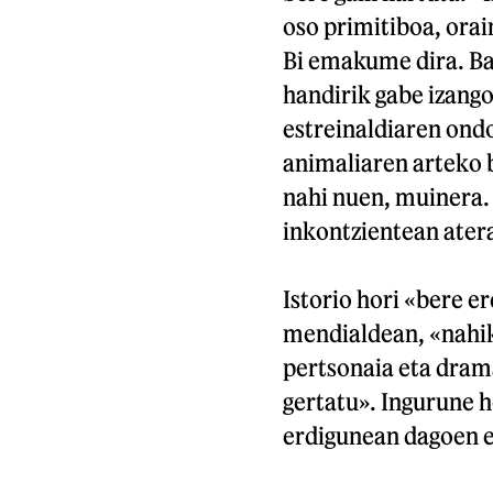
oso primitiboa, orai
Bi emakume dira. Bat
handirik gabe izango
estreinaldiaren ondo
animaliaren arteko 
nahi nuen, muinera.
inkontzientean atera
Istorio hori «bere 
mendialdean, «nahik
pertsonaia eta drama
gertatu». Ingurune 
erdigunean dagoen e