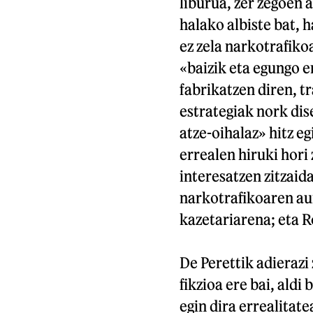
liburua, zer zegoen 
halako albiste bat,
ez zela narkotrafiko
«baizik eta egungo er
fabrikatzen diren, t
estrategiak nork dis
atze-oihalaz» hitz e
errealen hiruki hori
interesatzen zitzaid
narkotrafikoaren au
kazetariarena; eta 
De Perettik adierazi
fikzioa ere bai, aldi
egin dira errealitate