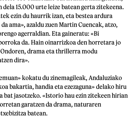
n dela 15.000 urte leize batean gerta zitekeena.
ek ezin du haurrik izan, eta bestea ardura
 da ama», azaldu zuen Martin Cuencak, atzo,
rengo agerraldian. Eta gaineratu: «Bi
borroka da. Hain oinarrizkoa den horretara jo
 Ondoren, drama eta thrillerra modu
tzen dira».
eremuan» kokatu du zinemagileak, Andaluziako
oa bakartia, handia eta ezezaguna» delako hiru
 bat jasotzeko. «Istorio hau ezin zitekeen hirian
horretan garatzen da drama, naturaren
txebizitza batean.