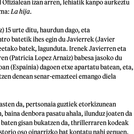
l Ofizialean izan arren, lehiatik kanpo aurkeztu
lma:
La hija
.
) 15 urte ditu, haurdun dago, eta
ro batetik ihes egin du Javierrek (Javier
leetako batek, lagunduta. Irenek Javierren eta
en (Patricia Lopez Arnaiz) babesa jasoko du
an (Espainia) dagoen etxe apartatu batean, eta,
otzen denean senar-emazteei emango diela
sten da, pertsonaia guztiek etorkizunean
, baina denbora pasatu ahala, ilunduz joaten da
tz baten gisan bukatzen da, thrillerraren kodeak
Istorio oso oinarrizko bat kontatu nahi genuen,