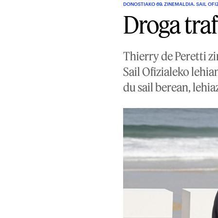
DONOSTIAKO 69. ZINEMALDIA. SAIL OFI
Droga tra
Thierry de Peretti z
Sail Ofizialeko lehi
du sail berean, lehi