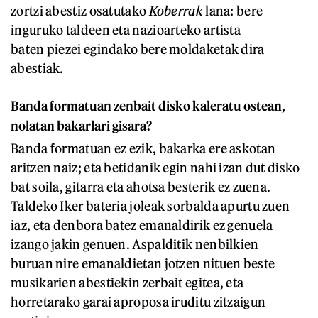
zortzi abestiz osatutako
Koberrak
lana: bere
inguruko taldeen eta nazioarteko artista
baten piezei egindako bere moldaketak dira
abestiak.
Banda formatuan zenbait disko kaleratu ostean,
nolatan bakarlari gisara?
Banda formatuan ez ezik, bakarka ere askotan
aritzen naiz; eta betidanik egin nahi izan dut disko
bat soila, gitarra eta ahotsa besterik ez zuena.
Taldeko Iker bateria joleak sorbalda apurtu zuen
iaz, eta denbora batez emanaldirik ez genuela
izango jakin genuen. Aspalditik nenbilkien
buruan nire emanaldietan jotzen nituen beste
musikarien abestiekin zerbait egitea, eta
horretarako garai aproposa iruditu zitzaigun