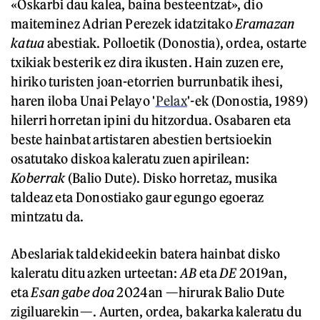
«Oskarbi dau kalea, baina besteentzat», dio
maiteminez Adrian Perezek idatzitako
Eramazan
katua
abestiak. Polloetik (Donostia), ordea, ostarte
txikiak besterik ez dira ikusten. Hain zuzen ere,
hiriko turisten joan-etorrien burrunbatik ihesi,
haren iloba Unai Pelayo '
Pelax
'
-
ek
(Donostia, 1989)
hilerri horretan ipini du hitzordua. Osabaren eta
beste hainbat artistaren abestien bertsioekin
osatutako diskoa kaleratu zuen apirilean:
Koberrak
(Balio Dute). Disko horretaz, musika
taldeaz eta Donostiako gaur egungo egoeraz
mintzatu da.
Abeslariak taldekideekin batera hainbat disko
kaleratu ditu azken urteetan:
AB
eta
DE
2019an,
eta
Esan gabe doa
2024an —hirurak Balio Dute
zigiluarekin—. Aurten, ordea, bakarka kaleratu du