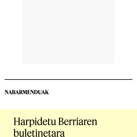
NABARMENDUAK
Harpidetu Berriaren
buletinetara