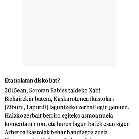
Eta nolatan disko bat?
2015ean,
Sorotan Babies
taldeko Xabi
Bizkairekin batera, Kaskarotenea ikastolari
[Ziburu, Lapurdi] laguntzeko zerbait egin genuen.
Halako zerbait berriro egiteko asmoa nuela
komentatu nion, eta haren lagun batek esan zigun
Arberoa ikastolak behar handiagoa zuela