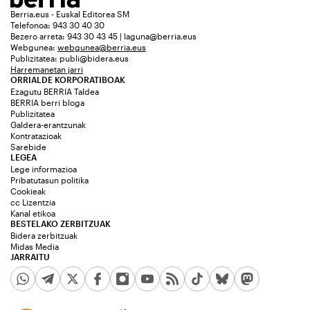
Berria.eus - Euskal Editorea SM
Telefonoa: 943 30 40 30
Bezero arreta: 943 30 43 45 | laguna@berria.eus
Webgunea:
webgunea@berria.eus
Publizitatea:
publi@bidera.eus
Harremanetan jarri
ORRIALDE KORPORATIBOAK
Ezagutu BERRIA Taldea
BERRIA berri bloga
Publizitatea
Galdera-erantzunak
Kontratazioak
Sarebide
LEGEA
Lege informazioa
Pribatutasun politika
Cookieak
cc Lizentzia
Kanal etikoa
BESTELAKO ZERBITZUAK
Bidera zerbitzuak
Midas Media
JARRAITU