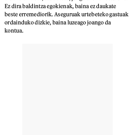
Ez dira baldintza egokienak, baina ez daukate
beste erremediorik. Aseguruak urtebeteko gastuak
ordainduko dizkie, baina luzeago joango da
kontua.