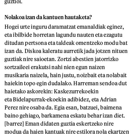
guztioi.
Nolakoa izan da kantuen hautaketa?
Hogei urte inguru daramatzat emanaldiak eginez,
eta ibilbide horretan lagundu nauten eta ezagutu
ditudan pertsona eta taldeak omentzeko modu bat
izan da. Diskoa kaleratu aurretik jada jotzen nituen
guztiak nire saioetan. Zortzi abestien jatorrizko
sortzaileei erakutsi nahi nien egun naizen
musikaria naizela, hain justu, noizbait eta nolabait
haiekin topo egin dudalako. Harreman sendoa dut
haietako askorekin: Kaskezurrekoekin
eta Bidelapurrak-ekoekin adibidez, eta Adrian
Perez nire osaba da. Egia esan, batzuei, baimena
baino gehiago, barkamena eskatu behar izan diet.
[barrez] Eman didaten guztia eskertzeko nire
modua da haien kantuak nire estilora nola ekartzen