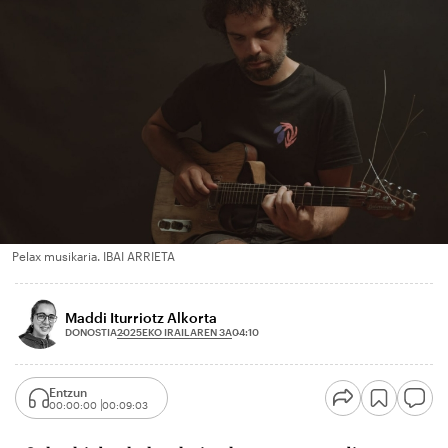
Pelax musikaria. IBAI ARRIETA
Maddi Iturriotz Alkorta
2025EKO IRAILAREN 3A
DONOSTIA
04:10
Entzun
00:00:00
00:09:03