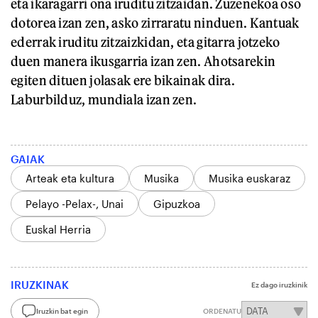
eta ikaragarri ona iruditu zitzaidan. Zuzenekoa oso
dotorea izan zen, asko zirraratu ninduen. Kantuak
ederrak iruditu zitzaizkidan, eta gitarra jotzeko
duen manera ikusgarria izan zen. Ahotsarekin
egiten dituen jolasak ere bikainak dira.
Laburbilduz, mundiala izan zen.
GAIAK
Arteak eta kultura
Musika
Musika euskaraz
Pelayo -Pelax-, Unai
Gipuzkoa
Euskal Herria
IRUZKINAK
Ez dago iruzkinik
Iruzkin bat egin
ORDENATU