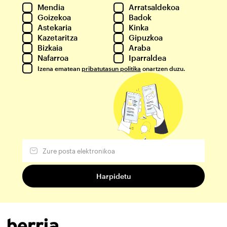
Mendia
Arratsaldekoa
Goizekoa
Badok
Astekaria
Kinka
Kazetaritza
Gipuzkoa
Bizkaia
Araba
Nafarroa
Iparraldea
Izena ematean
pribatutasun politika
onartzen duzu.