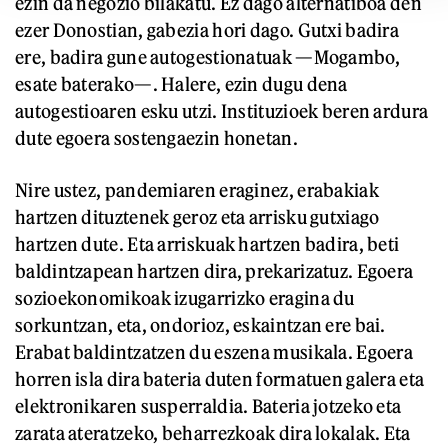
ezin da negozio bilakatu. Ez dago alternatiboa den
ezer Donostian, gabezia hori dago. Gutxi badira
ere, badira gune autogestionatuak —Mogambo,
esate baterako—. Halere, ezin dugu dena
autogestioaren esku utzi. Instituzioek beren ardura
dute egoera sostengaezin honetan.
Nire ustez, pandemiaren eraginez, erabakiak
hartzen dituztenek geroz eta arrisku gutxiago
hartzen dute. Eta arriskuak hartzen badira, beti
baldintzapean hartzen dira, prekarizatuz. Egoera
sozioekonomikoak izugarrizko eragina du
sorkuntzan, eta, ondorioz, eskaintzan ere bai.
Erabat baldintzatzen du eszena musikala. Egoera
horren isla dira bateria duten formatuen galera eta
elektronikaren susperraldia. Bateria jotzeko eta
zarata ateratzeko, beharrezkoak dira lokalak. Eta