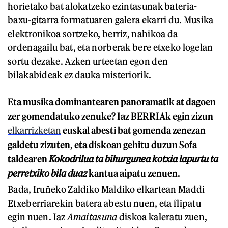
horietako bat alokatzeko ezintasunak bateria-
baxu-gitarra formatuaren galera ekarri du. Musika
elektronikoa sortzeko, berriz, nahikoa da
ordenagailu bat, eta norberak bere etxeko logelan
sortu dezake. Azken urteetan egon den
bilakabideak ez dauka misteriorik.
Eta musika dominantearen panoramatik at dagoen
zer gomendatuko zenuke? Iaz BERRIAk egin zizun
elkarrizketan
euskal abesti bat gomenda zenezan
galdetu zizuten, eta diskoan gehitu duzun Sofa
taldearen
Kokodrilua ta bihurgunea kotxia lapurtu ta
perretxiko bila duaz
kantua aipatu zenuen.
Bada, Iruñeko Zaldiko Maldiko elkartean Maddi
Etxeberriarekin batera abestu nuen, eta flipatu
egin nuen. Iaz
Amaitasuna
diskoa kaleratu zuen,