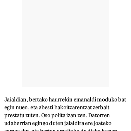
Jaialdian, bertako haurrekin emanaldi moduko bat
egin nuen, eta abesti bakoitzarentzat zerbait
prestatu zuten. Oso polita izan zen. Datorren
udaberrian egingo duten jaialdira ere joateko