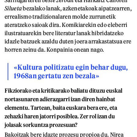
Sarriugarteren
beste zerbait
eta
Harkaitz Canoren
Silueta
bezalako lanak, azkenetakoak aipatzearren,
errealismo tradizionalaren molde zurrunetik
ateratzeko saioak dira. Komikiarekin edo eleberri
ilustratuarekin bere literatur lanak hibridatzeko
idazle batzuek azaldu duten joera arrakastatsua ere
horren zeinu da. Konpainia onean nago.
«Kultura politizatu egin behar dugu,
1968an gertatu zen bezala»
Fikziorako eta kritikarako baliatu dituzu euskal
nortasunaren adierazgarri izan diren hainbat
elementu. Tartean, baita euskara bera ere, eta
zehazki haren jatorri posiblea. Zer rol izan du
jolasak sorkuntza prozesuan?
Bakoitzak bere idazte prozesu propioa du. Nirea