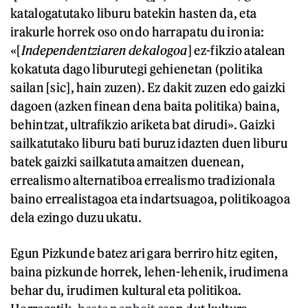
katalogatutako liburu batekin hasten da, eta
irakurle horrek oso ondo harrapatu du ironia:
«[
Independentziaren dekalogoa
] ez-fikzio atalean
kokatuta dago liburutegi gehienetan (politika
sailan [sic], hain zuzen). Ez dakit zuzen edo gaizki
dagoen (azken finean dena baita politika) baina,
behintzat, ultrafikzio ariketa bat dirudi». Gaizki
sailkatutako liburu bati buruz idazten duen liburu
batek gaizki sailkatuta amaitzen duenean,
errealismo alternatiboa errealismo tradizionala
baino errealistagoa eta indartsuagoa, politikoagoa
dela ezingo duzu ukatu.
Egun Pizkunde batez ari gara berriro hitz egiten,
baina pizkunde horrek, lehen-lehenik, irudimena
behar du, irudimen kultural eta politikoa.