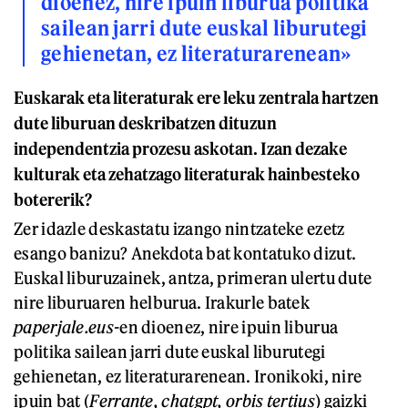
dioenez, nire ipuin liburua politika
sailean jarri dute euskal liburutegi
gehienetan, ez literaturarenean»
Euskarak eta literaturak ere leku zentrala hartzen
dute liburuan deskribatzen dituzun
independentzia prozesu askotan. Izan dezake
kulturak eta zehatzago literaturak hainbesteko
botererik?
Zer idazle deskastatu izango nintzateke ezetz
esango banizu? Anekdota bat kontatuko dizut.
Euskal liburuzainek, antza, primeran ulertu dute
nire liburuaren helburua. Irakurle batek
paperjale.eus-
en dioenez, nire ipuin liburua
politika sailean jarri dute euskal liburutegi
gehienetan, ez literaturarenean. Ironikoki, nire
ipuin bat (
Ferrante, chatgpt, orbis tertius
) gaizki