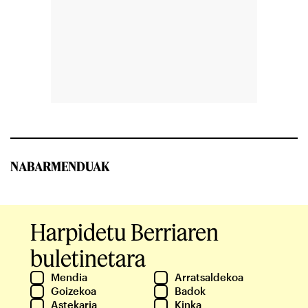
NABARMENDUAK
Harpidetu Berriaren
buletinetara
Mendia
Arratsaldekoa
Goizekoa
Badok
Astekaria
Kinka