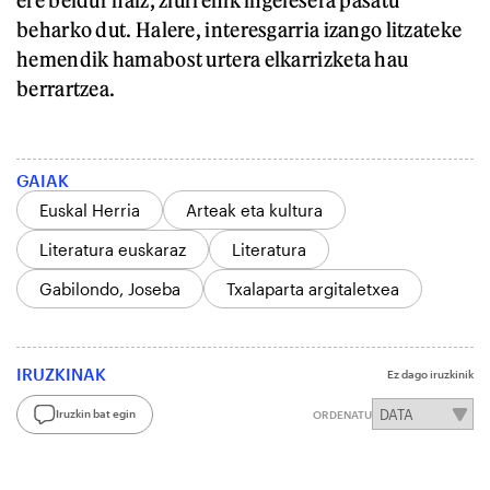
beharko dut. Halere, interesgarria izango litzateke
hemendik hamabost urtera elkarrizketa hau
berrartzea.
GAIAK
Euskal Herria
Arteak eta kultura
Literatura euskaraz
Literatura
Gabilondo, Joseba
Txalaparta argitaletxea
IRUZKINAK
Ez dago iruzkinik
Iruzkin bat egin
ORDENATU