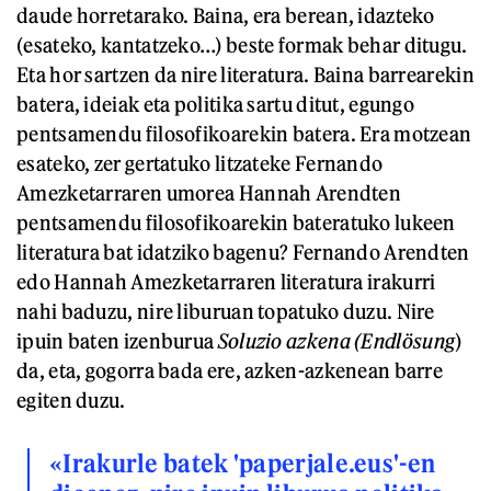
daude horretarako. Baina, era berean, idazteko
(esateko, kantatzeko…) beste formak behar ditugu.
Eta hor sartzen da nire literatura. Baina barrearekin
batera, ideiak eta politika sartu ditut, egungo
pentsamendu filosofikoarekin batera. Era motzean
esateko, zer gertatuko litzateke Fernando
Amezketarraren umorea Hannah Arendten
pentsamendu filosofikoarekin bateratuko lukeen
literatura bat idatziko bagenu? Fernando Arendten
edo Hannah Amezketarraren literatura irakurri
nahi baduzu, nire liburuan topatuko duzu. Nire
ipuin baten izenburua
Soluzio azkena (Endlösung
)
da, eta, gogorra bada ere, azken-azkenean barre
egiten duzu.
«Irakurle batek 'paperjale.eus'-en