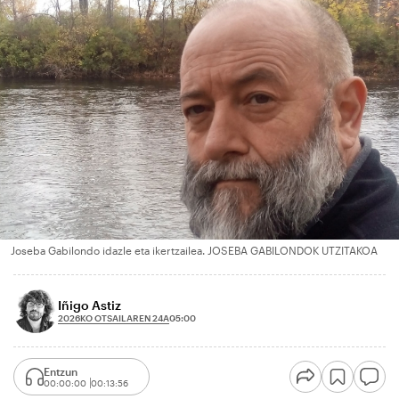
Joseba Gabilondo idazle eta ikertzailea. JOSEBA GABILONDOK UTZITAKOA
Iñigo Astiz
2026KO OTSAILAREN 24A
05:00
Entzun
00:00:00
00:13:56