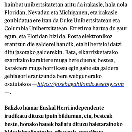
hainbat unibertsitatetan aritu da irakasle, hala nola
Floridan, Nevadan eta Michiganen, eta irakasle
gonbidatua ere izan da Duke Unibertsitatean eta
Columbia Unibertsitatean. Erretiroa hartua du gaur
egun, eta Floridan bizi da. Posta elektronikoz
erantzun die galderei handik, eta bi bertsio idatzi
ditu jasotako galderekin. Bata, elkarrizketarako
ezarritako karaktere muga bete duena; bestea,
karaktere muga horri kasu egin gabe eta galdera
gehiagori erantzunda bere webgunerako
osatutakoa —
https://josebagabilondo.weebly.com
—.
Balizko hamar Euskal Herri independente
irudikatu dituzu ipuin bilduman, eta, besteak
beste, honako hauek baliatu dituzu haietarainoko