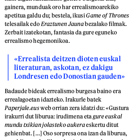
gainera, munduak oro har errealismoarekiko
apetitua galdu du; bestela, ikusi
Game of Thrones
telesailak edo
Eraztunen Jauna
bezalako filmak.
Zerbait izatekotan, fantasia da gure eguneko
errealismo hegemonikoa.
«Errealista deitzen dioten euskal
literaturan, askotan, ez dakigu
Londresen edo Donostian gauden»
Badaude bideak errealismo burgesa baino era
errealagoetan idazteko. Irakurle batek
Paperjale.eus
web orrian zera idatzi du: «Gustura
irakurri dut liburua: irudimena eta
gure euskal
mundu txikian jolasteko aukera
eskertu ditut
gehienbat. […] Oso sorpresa ona izan da liburua,