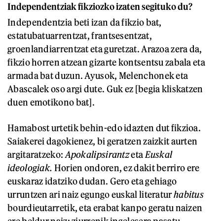
Independentziak fikziozko izaten segituko du?
Independentzia beti izan da fikzio bat,
estatubatuarrentzat, frantsesentzat,
groenlandiarrentzat eta guretzat. Arazoa zera da,
fikzio horren atzean gizarte kontsentsu zabala eta
armada bat duzun. Ayusok, Melenchonek eta
Abascalek oso argi dute. Guk ez [begia kliskatzen
duen emotikono bat].
Hamabost urtetik behin-edo idazten dut fikzioa.
Saiakerei dagokienez, bi geratzen zaizkit aurten
argitaratzeko:
Apokalipsirantz
eta
Euskal
ideologiak.
Horien ondoren, ez dakit berriro ere
euskaraz idatziko dudan. Gero eta gehiago
urruntzen ari naiz egungo euskal literatur
habitus
bourdieutarretik, eta erabat kanpo geratu naizen
ere beldur naiz; ziurrenik ingelesera pasatu