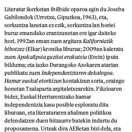
Literatur ikerketan ibilbide oparoa egin du Joseba
Gabilondok (Urretxu, Gipuzkoa, 1963), eta,
sorkuntza lanetan ez ezik, sorkuntza lan horiei
buruz emandako erantzunetan ere igar daiteke
hori. 1992an eman zuen argitara
Kaliforniatik
bihotzez
(Elkar) kronika liburua; 2009an kaleratu
zuen
Apokalipsia guztioi erakutsia
(Erein) ipuin
bilduma; eta iazko Durangoko Azokaren atarian
publikatu zuen
Independentziaren dekalogoa.
Hamar euskal etorkizun
kontakizun sorta, oraingo
honetan Txalaparta argitaletxearekin. Fikzioaren
bidez, Euskal Herriarentzako hamar
independentzia kasu posible esploratu ditu
liburuan, eta literaturaren ahalmen politikoa
defendatzen duen hitzaurre batekin indartu du
proposamena. Urteak dira AEBetan bizi dela, eta