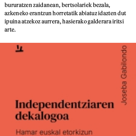
bururatzen zaidanean, bertsolariek bezala,
azkeneko erantzun horretatik abiatuz idazten dut
ipuina atzekoz aurrera, hasierako galderara iritsi
arte.