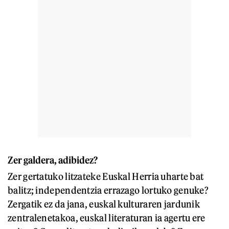
Zer galdera, adibidez?
Zer gertatuko litzateke Euskal Herria uharte bat
balitz; independentzia errazago lortuko genuke?
Zergatik ez da jana, euskal kulturaren jardunik
zentralenetakoa, euskal literaturan ia agertu ere