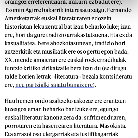
oraingoz erreferentziarik irakurri ez badut ere).
Txomin Agirre bakarrik interesatu zaigu. Fernando
Amezketarrak euskal literaturaren edozein
historiatan leku zentral bat izan beharko luke; izan
ere, hori da gure tradizio arrakastatsuena. Eta ez da
kasualitatea, bere ahozkotasunean, tradizio hori
antzerkitik eta musikatik ere oso gertu egon bada.
XX. mende amaieran ere euskal rock erradikalak
funtzio kritiko zirikatzaile bera izan du (ez ditugu
talde horien letrak «literatura» bezala kontsideratu
ere,
neu partzialki saiatu banaiz ere
).
Hau hemen ondo azaltzeko askozaz ere erantzun
luzeagoa eman beharko banizuke ere, egungo
euskal literatur kanona zera da: sufrimenduaren,
porrotaren eta haserrearen literatura. Masokista.
Eta arrazoi oso ulergarriak eta justifikagarriak