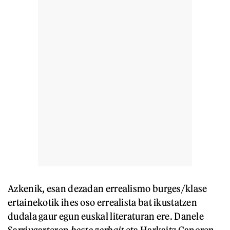
Azkenik, esan dezadan errealismo burges/klase
ertainekotik ihes oso errealista bat ikustatzen
dudala gaur egun euskal literaturan ere. Danele