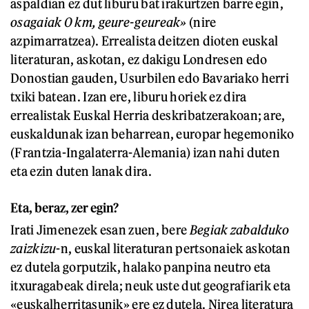
aspaldian ez dut liburu bat irakurtzen barre egin,
osagaiak 0 km, geure-geureak»
(nire
azpimarratzea). Errealista deitzen dioten euskal
literaturan, askotan, ez dakigu Londresen edo
Donostian gauden, Usurbilen edo Bavariako herri
txiki batean. Izan ere, liburu horiek ez dira
errealistak Euskal Herria deskribatzerakoan; are,
euskaldunak izan beharrean, europar hegemoniko
(Frantzia-Ingalaterra-Alemania) izan nahi duten
eta ezin duten lanak dira.
Eta, beraz, zer egin?
Irati Jimenezek esan zuen, bere
Begiak zabalduko
zaizkizu
-n, euskal literaturan pertsonaiek askotan
ez dutela gorputzik, halako panpina neutro eta
itxuragabeak direla; neuk uste dut geografiarik eta
«euskalherritasunik» ere ez dutela. Nirea literatura