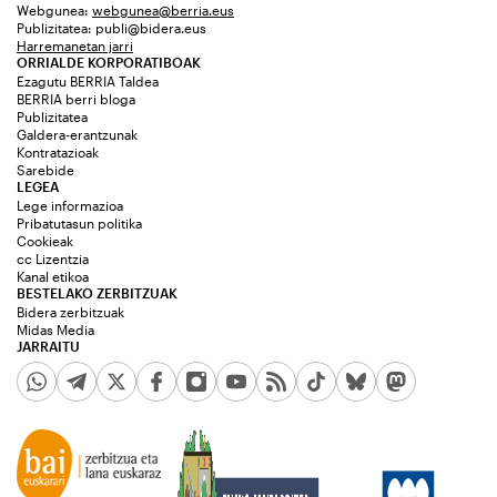
Webgunea:
webgunea@berria.eus
Publizitatea:
publi@bidera.eus
Harremanetan jarri
ORRIALDE KORPORATIBOAK
Ezagutu BERRIA Taldea
BERRIA berri bloga
Publizitatea
Galdera-erantzunak
Kontratazioak
Sarebide
LEGEA
Lege informazioa
Pribatutasun politika
Cookieak
cc Lizentzia
Kanal etikoa
BESTELAKO ZERBITZUAK
Bidera zerbitzuak
Midas Media
JARRAITU