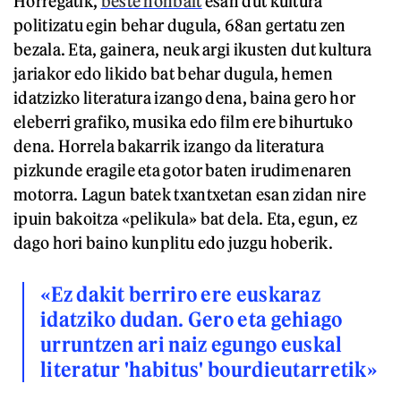
Horregatik,
beste nonbait
esan dut kultura
politizatu egin behar dugula, 68an gertatu zen
bezala. Eta, gainera, neuk argi ikusten dut kultura
jariakor edo likido bat behar dugula, hemen
idatzizko literatura izango dena, baina gero hor
eleberri grafiko, musika edo film ere bihurtuko
dena. Horrela bakarrik izango da literatura
pizkunde eragile eta gotor baten irudimenaren
motorra. Lagun batek txantxetan esan zidan nire
ipuin bakoitza «pelikula» bat dela. Eta, egun, ez
dago hori baino kunplitu edo juzgu hoberik.
«Ez dakit berriro ere euskaraz
idatziko dudan. Gero eta gehiago
urruntzen ari naiz egungo euskal
literatur 'habitus' bourdieutarretik»