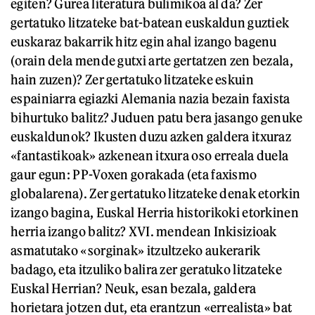
egiten? Gurea literatura bulimikoa al da? Zer
gertatuko litzateke bat-batean euskaldun guztiek
euskaraz bakarrik hitz egin ahal izango bagenu
(orain dela mende gutxi arte gertatzen zen bezala,
hain zuzen)? Zer gertatuko litzateke eskuin
espainiarra egiazki Alemania nazia bezain faxista
bihurtuko balitz? Juduen patu bera jasango genuke
euskaldunok? Ikusten duzu azken galdera itxuraz
«fantastikoak» azkenean itxura oso erreala duela
gaur egun: PP-Voxen gorakada (eta faxismo
globalarena). Zer gertatuko litzateke denak etorkin
izango bagina, Euskal Herria historikoki etorkinen
herria izango balitz? XVI. mendean Inkisizioak
asmatutako «sorginak» itzultzeko aukerarik
badago, eta itzuliko balira zer geratuko litzateke
Euskal Herrian? Neuk, esan bezala, galdera
horietara jotzen dut, eta erantzun «errealista» bat