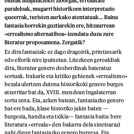
bideak imajinatzeko: ziborgak, errealitate
paraleloak, mugarri historikoen interpretazio
queerrak, turisten aurkako atentatuak... Baina
fantasia horrekin guztiarekin ere, hitzaurrean
«errealismo alternatiboa» izendatu duzu zure
literatur proposamena. Zergatik?
Ez dira fantasiak: ez dago dragoirik, printzesarik
edo elforik nire ipuinetan. Litezkeen geroaldiak
dira, literatur genero desberdinak bateratuz
sortuak. Irakurle eta kritiko gehienek «errealismo»
bezala ulertzen dutena historikoki genero burges
atzerritar bat da, XVIII. mendean Ingalaterran
sortu zena. Eta, azken batean, fantasiazko genero
bat ere bada, klase historiko jakin baten —
burgesia, handia eta txikia— fantasia baita: bere
literatura «erreala» den bakarra dela sinetsarazi
nahi digun fantasiazko genero burgesa. Eta,