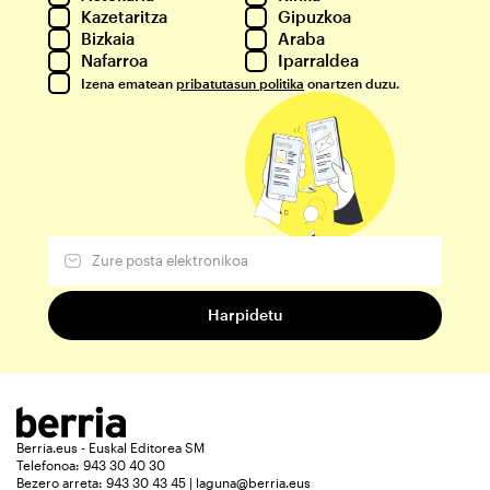
Kazetaritza
Gipuzkoa
Bizkaia
Araba
Nafarroa
Iparraldea
Izena ematean
pribatutasun politika
onartzen duzu.
Berria.eus - Euskal Editorea SM
Telefonoa: 943 30 40 30
Bezero arreta: 943 30 43 45 | laguna@berria.eus