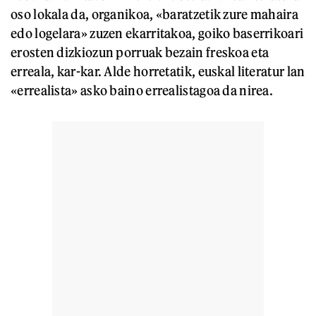
oso lokala da, organikoa, «baratzetik zure mahaira
edo logelara» zuzen ekarritakoa, goiko baserrikoari
erosten dizkiozun porruak bezain freskoa eta
erreala, kar-kar. Alde horretatik, euskal literatur lan
«errealista» asko baino errealistagoa da nirea.