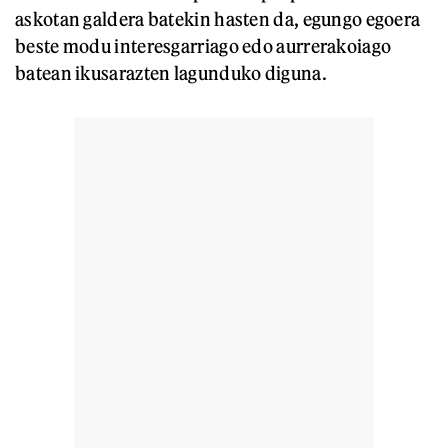
askotan galdera batekin hasten da, egungo egoera
beste modu interesgarriago edo aurrerakoiago
batean ikusarazten lagunduko diguna.