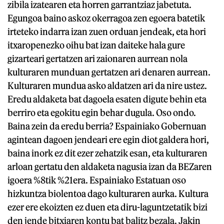
zibila izatearen eta horren garrantziaz jabetuta.
Egungoa baino askoz okerragoa zen egoera batetik
irteteko indarra izan zuen orduan jendeak, eta hori
itxaropenezko oihu bat izan daiteke hala gure
gizarteari gertatzen ari zaionaren aurrean nola
kulturaren munduan gertatzen ari denaren aurrean.
Kulturaren mundua asko aldatzen ari da nire ustez.
Eredu aldaketa bat dagoela esaten digute behin eta
berriro eta egokitu egin behar dugula. Oso ondo.
Baina zein da eredu berria? Espainiako Gobernuan
agintean dagoen jendeari ere egin diot galdera hori,
baina inork ez dit ezer zehatzik esan, eta kulturaren
arloan gertatu den aldaketa nagusia izan da BEZaren
igoera %8tik %21era. Espainiako Estatuan oso
hizkuntza biolentoa dago kulturaren aurka. Kultura
ezer ere ekoizten ez duen eta diru-laguntzetatik bizi
den jende bitxiaren kontu bat balitz bezala. Jakin