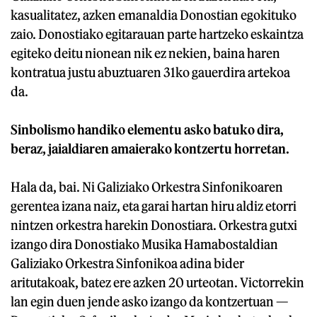
kasualitatez, azken emanaldia Donostian egokituko
zaio. Donostiako egitarauan parte hartzeko eskaintza
egiteko deitu nionean nik ez nekien, baina haren
kontratua justu abuztuaren 31ko gauerdira artekoa
da.
Sinbolismo handiko elementu asko batuko dira,
beraz, jaialdiaren amaierako kontzertu horretan.
Hala da, bai. Ni Galiziako Orkestra Sinfonikoaren
gerentea izana naiz, eta garai hartan hiru aldiz etorri
nintzen orkestra harekin Donostiara. Orkestra gutxi
izango dira Donostiako Musika Hamabostaldian
Galiziako Orkestra Sinfonikoa adina bider
aritutakoak, batez ere azken 20 urteotan. Victorrekin
lan egin duen jende asko izango da kontzertuan —