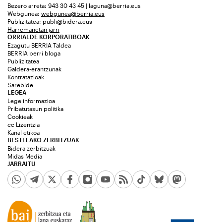
Bezero arreta: 943 30 43 45 | laguna@berria.eus
Webgunea:
webgunea@berria.eus
Publizitatea:
publi@bidera.eus
Harremanetan jarri
ORRIALDE KORPORATIBOAK
Ezagutu BERRIA Taldea
BERRIA berri bloga
Publizitatea
Galdera-erantzunak
Kontratazioak
Sarebide
LEGEA
Lege informazioa
Pribatutasun politika
Cookieak
cc Lizentzia
Kanal etikoa
BESTELAKO ZERBITZUAK
Bidera zerbitzuak
Midas Media
JARRAITU