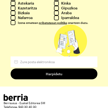
Astekaria
Kinka
Kazetaritza
Gipuzkoa
Bizkaia
Araba
Nafarroa
Iparraldea
Izena ematean
pribatutasun politika
onartzen duzu.
Berria.eus - Euskal Editorea SM
Telefonoa: 943 30 40 30