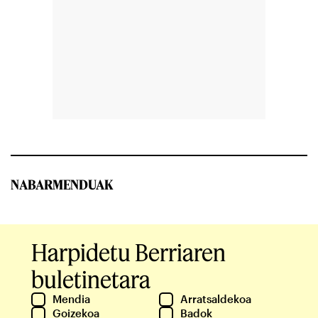
NABARMENDUAK
Harpidetu Berriaren
buletinetara
Mendia
Arratsaldekoa
Goizekoa
Badok