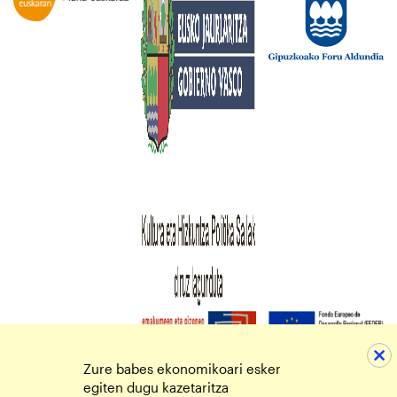
Zure babes ekonomikoari esker
egiten dugu kazetaritza