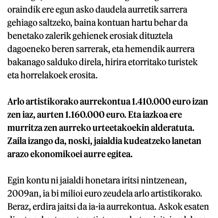
oraindik ere egun asko daudela aurretik sarrera
gehiago saltzeko, baina kontuan hartu behar da
benetako zalerik gehienek erosiak dituztela
dagoeneko beren sarrerak, eta hemendik aurrera
bakanago salduko direla, hirira etorritako turistek
eta horrelakoek erosita.
Arlo artistikorako aurrekontua 1.410.000 euro izan
zen iaz, aurten 1.160.000 euro. Eta iazkoa ere
murritza zen aurreko urteetakoekin alderatuta.
Zaila izango da, noski, jaialdia kudeatzeko lanetan
arazo ekonomikoei aurre egitea.
Egin kontu ni jaialdi honetara iritsi nintzenean,
2009an, ia bi milioi euro zeudela arlo artistikorako.
Beraz, erdira jaitsi da ia-ia aurrekontua. Askok esaten