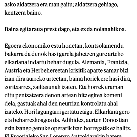
asko aldatzera era man gaitu; aldatzera gehiago,
kentzera baino.
Baina egitaraua prest dago, eta ez da nolanahikoa.
Egoera ekonomiko estu honetan, kontsolamendu
bakarra da denok hasi garela jabetzen gure arteko
elkarlana indartu behar dugula. Alemania, Frantzia,
Austria eta Herbehereetan krisitik aparte samar bizi
izan dira aurreko urteetan, baina horiek ere hasi dira,
zoritxarrez, zailtasunak izaten. Eta horrek eraman
ditu pentsatzera denon artean hitz egitea komeni
dela, gastuak ahal den neurrian kontrolatu ahal
izateko. Hori lagungarri gertatu zaigu. Elkarlana gero
eta beharrezkoagoa da. Adibidez, aurten Donostian
ezin izango genuke operarik izan horregatik ez balitz.
El Escorialeko San Lorenzo Antzokiarekin batera