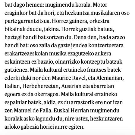
bat dago hemen: mugimendu korala. Motor
eraginkor bat da hori, eta hezkuntza musikalaren oso
parte garrantzitsua. Horrez gainera, orkestra
bikainak daude, jakina. Horrek guztiak batuta,
haztegi handi bat sortzen du. Dena den, bada arazo
handi bat: oso zaila da gazte jendea kontzertuetara
erakartzeaeskolan musika ezagutzeko aukera
eskaintzen ez bazaio, oinarrizko kontzeptu batzuk
gutxienez. Maila kultural ertaineko frantses batek
ederki daki nor den Maurice Ravel, eta Alemanian,
Italian, Herbehereetan, Austrian eta abarretan
egoera ez da okerragoa. Maila kultural ertaineko
espainiar batek, aldiz, ez du arrastorik ere nor izan
zen Manuel de Falla. Euskal Herrian mugimendu
koralak asko lagundu du, nire ustez, hezkuntzaren
arloko gabezia horiei aurre egiten.