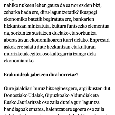
nahiko nukeen lehen gauza da ea nor ez den bizi,
zeharka bada ere, diru-laguntzetatik? Ikuspegi
ekonomiko batetik begiratuta ere, bankarien
hizkuntzan mintzatuta, kultura funtsezko elementua
da, sorkuntza sustatzen duelako eta sorkuntza
aberastasun ekonomikoaren iturri delako. Enpresari
askok ere salatu dute hezkuntzan eta kulturan
murrizketak egitea oso kaltegarria izango dela
ekonomiarako.
Erakundeak jabetzen dira horretaz?
Gure jaialdiari buruz hitz eginez gero, argi ikusten dut
Donostiako Udalak, Gipuzkoako Aldundiak eta
Eusko Jaurlaritzak oso zaila dutela guri laguntza
handiagoak ematea, haientzat ere egoera oso zaila