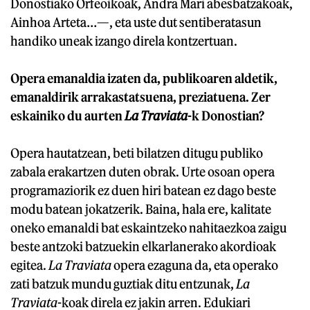
Donostiako Orfeoikoak, Andra Mari abesbatzakoak,
Ainhoa Arteta…—, eta uste dut sentiberatasun
handiko uneak izango direla kontzertuan.
Opera emanaldia izaten da, publikoaren aldetik,
emanaldirik arrakastatsuena, preziatuena. Zer
eskainiko du aurten
La Traviata
-k Donostian?
Opera hautatzean, beti bilatzen ditugu publiko
zabala erakartzen duten obrak. Urte osoan opera
programaziorik ez duen hiri batean ez dago beste
modu batean jokatzerik. Baina, hala ere, kalitate
oneko emanaldi bat eskaintzeko nahitaezkoa zaigu
beste antzoki batzuekin elkarlanerako akordioak
egitea.
La Traviata
opera ezaguna da, eta operako
zati batzuk mundu guztiak ditu entzunak,
La
Traviata
-koak direla ez jakin arren. Edukiari