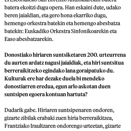
batera ekoitzi dugu opera. Han eskaini dute, udako
beren jaialdian, eta gero hona ekarriko dugu,
hemengo orkestra batekin eta hemengo abesbatza
batekin: Euskadiko Orkestra Sinfonikoarekin eta
Easo abesbatzarekin.
Donostiako hiriaren suntsiketaren 200. urteurrena
du aurten ardatz nagusi jaialdiak, eta hiri suntsitua
berreraikitzeko egindako lana goraipatuko du.
Kulturak ere har dezake duela bi mendeko
donostiarren eredua, egun arlo askotan duen
suntsipen egoera kontuan hartuta?
Dudarik gabe. Hiriaren suntsipenaren ondoren,
gizarte zibilak erabaki zuen hiria berreraikitzea,
Frantziako Iraultzaren ondorengo urteetan, gizarte