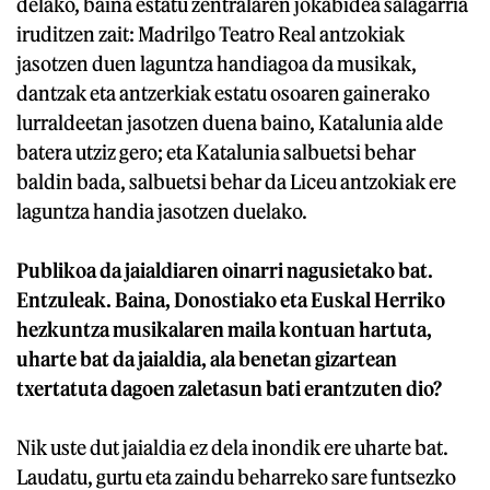
delako, baina estatu zentralaren jokabidea salagarria
iruditzen zait: Madrilgo Teatro Real antzokiak
jasotzen duen laguntza handiagoa da musikak,
dantzak eta antzerkiak estatu osoaren gainerako
lurraldeetan jasotzen duena baino, Katalunia alde
batera utziz gero; eta Katalunia salbuetsi behar
baldin bada, salbuetsi behar da Liceu antzokiak ere
laguntza handia jasotzen duelako.
Publikoa da jaialdiaren oinarri nagusietako bat.
Entzuleak. Baina, Donostiako eta Euskal Herriko
hezkuntza musikalaren maila kontuan hartuta,
uharte bat da jaialdia, ala benetan gizartean
txertatuta dagoen zaletasun bati erantzuten dio?
Nik uste dut jaialdia ez dela inondik ere uharte bat.
Laudatu, gurtu eta zaindu beharreko sare funtsezko