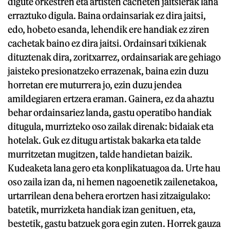
digute orkestren eta artisten cacheten jaitsierak lana
erraztuko digula. Baina ordainsariak ez dira jaitsi,
edo, hobeto esanda, lehendik ere handiak ez ziren
cachetak baino ez dira jaitsi. Ordainsari txikienak
dituztenak dira, zoritxarrez, ordainsariak are gehiago
jaisteko presionatzeko errazenak, baina ezin duzu
horretan ere muturrera jo, ezin duzu jendea
amildegiaren ertzera eraman. Gainera, ez da ahaztu
behar ordainsariez landa, gastu operatibo handiak
ditugula, murrizteko oso zailak direnak: bidaiak eta
hotelak. Guk ez ditugu artistak bakarka eta talde
murritzetan mugitzen, talde handietan baizik.
Kudeaketa lana gero eta konplikatuagoa da. Urte hau
oso zaila izan da, ni hemen nagoenetik zailenetakoa,
urtarrilean dena behera erortzen hasi zitzaigulako:
batetik, murrizketa handiak izan genituen, eta,
bestetik, gastu batzuek gora egin zuten. Horrek gauza