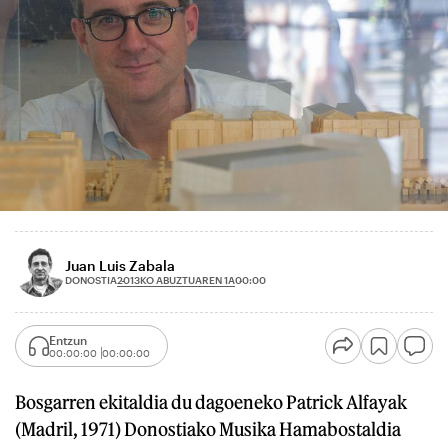
Juan Luis Zabala
2013KO ABUZTUAREN 1A
DONOSTIA
00:00
Entzun
00:00:00
00:00:00
Bosgarren ekitaldia du dagoeneko Patrick Alfayak
(Madril, 1971) Donostiako Musika Hamabostaldia