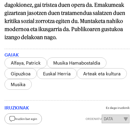
dagokionez, gai tristea duen opera da. Emakumeak
gizartean jasotzen duen tratamendua salatzen duen
kritika sozial zorrotza egiten du. Muntaketa nahiko
modernoa eta ikusgarria da. Publikoaren gustukoa
izango delakoan nago.
GAIAK
Alfaya, Patrick
Musika Hamabostaldia
Gipuzkoa
Euskal Herria
Arteak eta kultura
Musika
IRUZKINAK
Ez dago iruzkinik
Iruzkin bat egin
ORDENATU