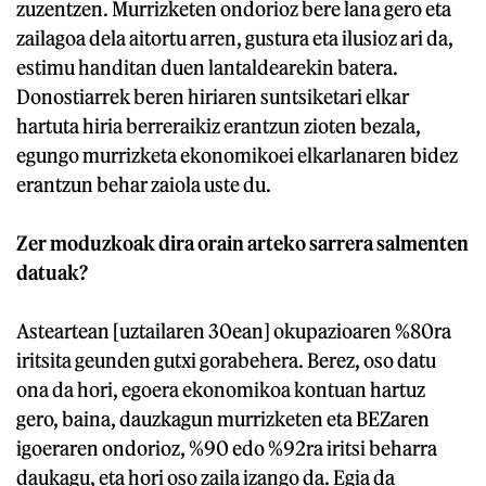
zuzentzen. Murrizketen ondorioz bere lana gero eta
zailagoa dela aitortu arren, gustura eta ilusioz ari da,
estimu handitan duen lantaldearekin batera.
Donostiarrek beren hiriaren suntsiketari elkar
hartuta hiria berreraikiz erantzun zioten bezala,
egungo murrizketa ekonomikoei elkarlanaren bidez
erantzun behar zaiola uste du.
Zer moduzkoak dira orain arteko sarrera salmenten
datuak?
Asteartean [uztailaren 30ean] okupazioaren %80ra
iritsita geunden gutxi gorabehera. Berez, oso datu
ona da hori, egoera ekonomikoa kontuan hartuz
gero, baina, dauzkagun murrizketen eta BEZaren
igoeraren ondorioz, %90 edo %92ra iritsi beharra
daukagu, eta hori oso zaila izango da. Egia da