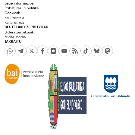
Lege informazioa
Pribatutasun politika
Cookieak
cc Lizentzia
Kanal etikoa
BESTELAKO ZERBITZUAK
Bidera zerbitzuak
Midas Media
JARRAITU