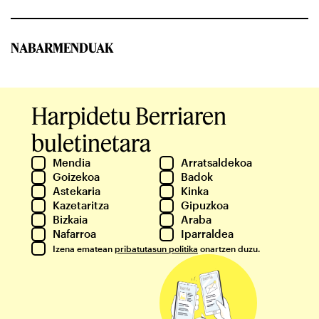
NABARMENDUAK
Harpidetu Berriaren
buletinetara
Mendia
Arratsaldekoa
Goizekoa
Badok
Astekaria
Kinka
Kazetaritza
Gipuzkoa
Bizkaia
Araba
Nafarroa
Iparraldea
Izena ematean
pribatutasun politika
onartzen duzu.