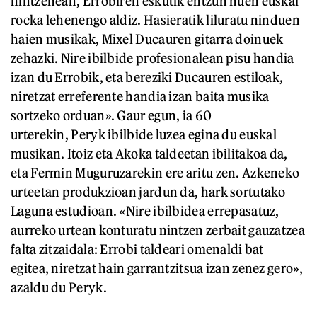
nintzenean, Errobiren eskutik entzun nuen euskal
rocka lehenengo aldiz. Hasieratik liluratu ninduen
haien musikak, Mixel Ducauren gitarra doinuek
zehazki. Nire ibilbide profesionalean pisu handia
izan du Errobik, eta bereziki Ducauren estiloak,
niretzat erreferente handia izan baita musika
sortzeko orduan». Gaur egun, ia 60
urterekin, Peryk ibilbide luzea egina du euskal
musikan. Itoiz eta Akoka taldeetan ibilitakoa da,
eta Fermin Muguruzarekin ere aritu zen. Azkeneko
urteetan produkzioan jardun da, hark sortutako
Laguna estudioan. «Nire ibilbidea errepasatuz,
aurreko urtean konturatu nintzen zerbait gauzatzea
falta zitzaidala: Errobi taldeari omenaldi bat
egitea, niretzat hain garrantzitsua izan zenez gero»,
azaldu du Peryk.