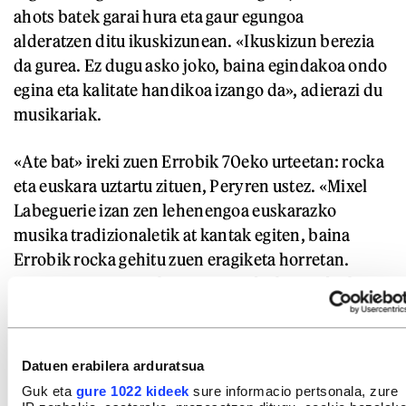
ahots batek garai hura eta gaur egungoa
alderatzen ditu ikuskizunean. «Ikuskizun berezia
da gurea. Ez dugu asko joko, baina egindakoa ondo
egina eta kalitate handikoa izango da», adierazi du
musikariak.
«Ate bat» ireki zuen Errobik 70eko urteetan: rocka
eta euskara uztartu zituen, Peryren ustez. «Mixel
Labeguerie izan zen lehenengoa euskarazko
musika tradizionaletik at kantak egiten, baina
Errobik rocka gehitu zuen eragiketa horretan.
Orain, gauza normala eta erraza da, baina duela 50
urte ezinezkoa zen horrelako zerbaitetan
pentsatzea. Horren harira, duela urte asko
elkarrizketa batean esan nuen urte batzuk barru
Datuen erabilera arduratsua
euskarazko funk edo disco musika entzungo
Guk eta
gure 1022 kideek
sure informacio pertsonala, zure
genuela, eta kazetariak barre egin zidan». Euskarak