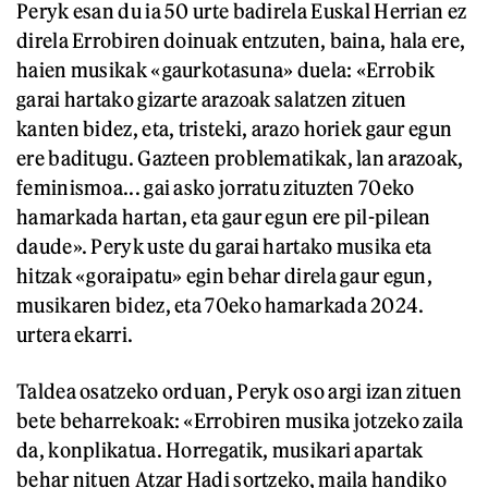
Peryk esan du ia 50 urte badirela Euskal Herrian ez
direla Errobiren doinuak entzuten, baina, hala ere,
haien musikak «gaurkotasuna» duela: «Errobik
garai hartako gizarte arazoak salatzen zituen
kanten bidez, eta, tristeki, arazo horiek gaur egun
ere baditugu. Gazteen problematikak, lan arazoak,
feminismoa... gai asko jorratu zituzten 70eko
hamarkada hartan, eta gaur egun ere pil-pilean
daude». Peryk uste du garai hartako musika eta
hitzak «goraipatu» egin behar direla gaur egun,
musikaren bidez, eta 70eko hamarkada 2024.
urtera ekarri.
Taldea osatzeko orduan, Peryk oso argi izan zituen
bete beharrekoak: «Errobiren musika jotzeko zaila
da, konplikatua. Horregatik, musikari apartak
behar nituen Atzar Hadi sortzeko, maila handiko