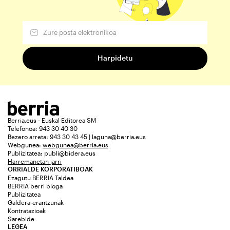
Berria.eus - Euskal Editorea SM
Telefonoa: 943 30 40 30
Bezero arreta: 943 30 43 45 | laguna@berria.eus
Webgunea:
webgunea@berria.eus
Publizitatea:
publi@bidera.eus
Harremanetan jarri
ORRIALDE KORPORATIBOAK
Ezagutu BERRIA Taldea
BERRIA berri bloga
Publizitatea
Galdera-erantzunak
Kontratazioak
Sarebide
LEGEA