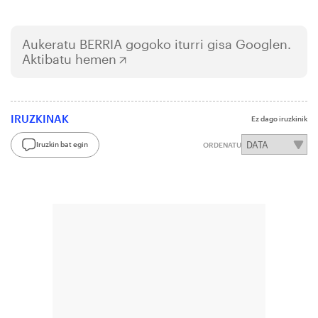
Aukeratu
BERRIA
gogoko iturri gisa Googlen.
Aktibatu hemen
IRUZKINAK
Ez dago iruzkinik
Iruzkin bat egin
ORDENATU