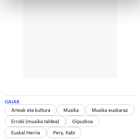
GAIAK
Arteak eta kultura
Musika
Musika euskaraz
Errobi (musika taldea)
Gipuzkoa
Euskal Herria
Pery, Xabi