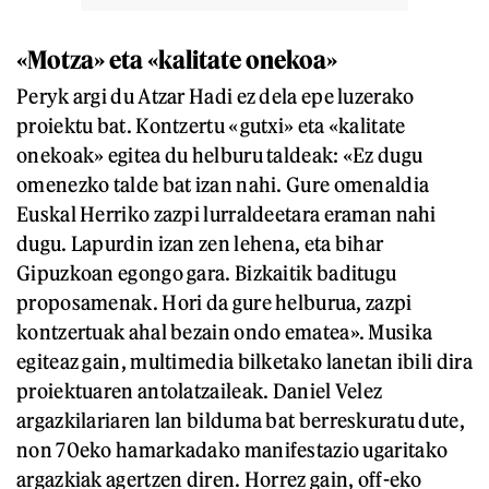
«Motza» eta «kalitate onekoa»
Peryk argi du Atzar Hadi ez dela epe luzerako
proiektu bat. Kontzertu «gutxi» eta «kalitate
onekoak» egitea du helburu taldeak: «Ez dugu
omenezko talde bat izan nahi. Gure omenaldia
Euskal Herriko zazpi lurraldeetara eraman nahi
dugu. Lapurdin izan zen lehena, eta bihar
Gipuzkoan egongo gara. Bizkaitik baditugu
proposamenak. Hori da gure helburua, zazpi
kontzertuak ahal bezain ondo ematea». Musika
egiteaz gain, multimedia bilketako lanetan ibili dira
proiektuaren antolatzaileak. Daniel Velez
argazkilariaren lan bilduma bat berreskuratu dute,
non 70eko hamarkadako manifestazio ugaritako
argazkiak agertzen diren. Horrez gain, off-eko