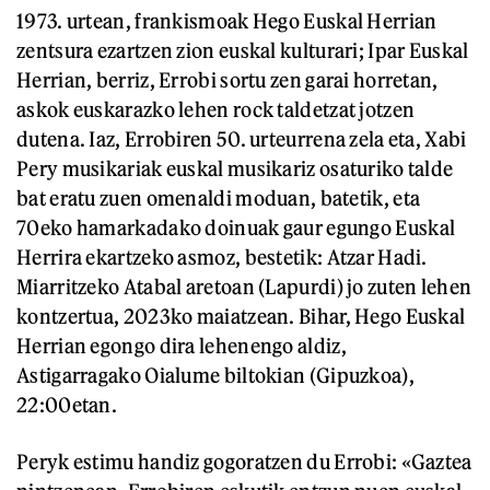
1973. urtean, frankismoak Hego Euskal Herrian
zentsura ezartzen zion euskal kulturari; Ipar Euskal
Herrian, berriz, Errobi sortu zen garai horretan,
askok euskarazko lehen rock taldetzat jotzen
dutena. Iaz, Errobiren 50. urteurrena zela eta, Xabi
Pery musikariak euskal musikariz osaturiko talde
bat eratu zuen omenaldi moduan, batetik, eta
70eko hamarkadako doinuak gaur egungo Euskal
Herrira ekartzeko asmoz, bestetik: Atzar Hadi.
Miarritzeko Atabal aretoan (Lapurdi) jo zuten lehen
kontzertua, 2023ko maiatzean. Bihar, Hego Euskal
Herrian egongo dira lehenengo aldiz,
Astigarragako Oialume biltokian (Gipuzkoa),
22:00etan.
Peryk estimu handiz gogoratzen du Errobi: «Gaztea