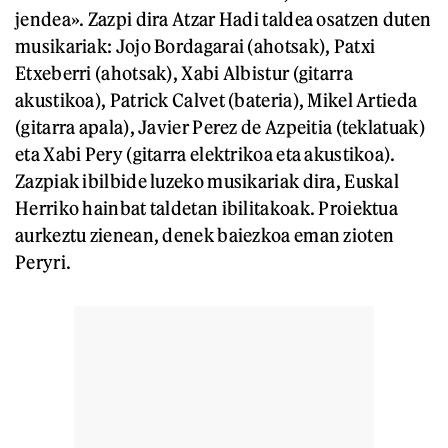
jendea». Zazpi dira Atzar Hadi taldea osatzen duten
musikariak: Jojo Bordagarai (ahotsak), Patxi
Etxeberri (ahotsak), Xabi Albistur (gitarra
akustikoa), Patrick Calvet (bateria), Mikel Artieda
(gitarra apala), Javier Perez de Azpeitia (teklatuak)
eta Xabi Pery (gitarra elektrikoa eta akustikoa).
Zazpiak ibilbide luzeko musikariak dira, Euskal
Herriko hainbat taldetan ibilitakoak. Proiektua
aurkeztu zienean, denek baiezkoa eman zioten
Peryri.