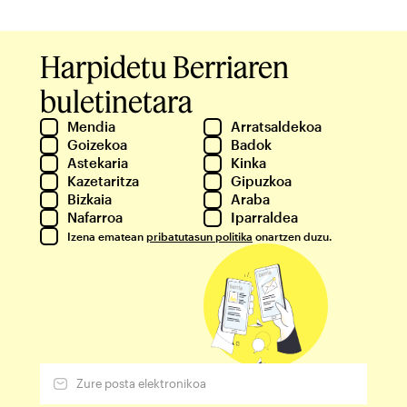
Harpidetu Berriaren
buletinetara
Mendia
Arratsaldekoa
Goizekoa
Badok
Astekaria
Kinka
Kazetaritza
Gipuzkoa
Bizkaia
Araba
Nafarroa
Iparraldea
Izena ematean
pribatutasun politika
onartzen duzu.