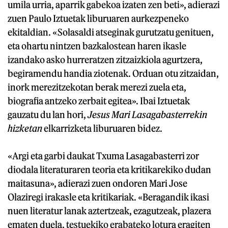
umila urria, aparrik gabekoa izaten zen beti», adierazi
zuen Paulo Iztuetak liburuaren aurkezpeneko
ekitaldian. «Solasaldi atseginak gurutzatu genituen,
eta ohartu nintzen bazkalostean haren ikasle
izandako asko hurreratzen zitzaizkiola agurtzera,
begiramendu handia ziotenak. Orduan otu zitzaidan,
inork merezitzekotan berak merezi zuela eta,
biografia antzeko zerbait egitea». Ibai Iztuetak
gauzatu du lan hori,
Jesus Mari Lasagabasterrekin
hizketan
elkarrizketa liburuaren bidez.
«Argi eta garbi daukat Txuma Lasagabasterri zor
diodala literaturaren teoria eta kritikarekiko dudan
maitasuna», adierazi zuen ondoren Mari Jose
Olaziregi irakasle eta kritikariak. «Beragandik ikasi
nuen literatur lanak aztertzeak, ezagutzeak, plazera
ematen duela, testuekiko erabateko lotura eragiten