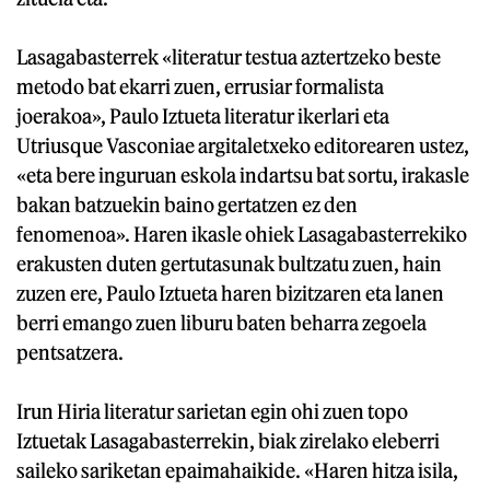
Lasagabasterrek «literatur testua aztertzeko beste
metodo bat ekarri zuen, errusiar formalista
joerakoa», Paulo Iztueta literatur ikerlari eta
Utriusque Vasconiae argitaletxeko editorearen ustez,
«eta bere inguruan eskola indartsu bat sortu, irakasle
bakan batzuekin baino gertatzen ez den
fenomenoa». Haren ikasle ohiek Lasagabasterrekiko
erakusten duten gertutasunak bultzatu zuen, hain
zuzen ere, Paulo Iztueta haren bizitzaren eta lanen
berri emango zuen liburu baten beharra zegoela
pentsatzera.
Irun Hiria literatur sarietan egin ohi zuen topo
Iztuetak Lasagabasterrekin, biak zirelako eleberri
saileko sariketan epaimahaikide. «Haren hitza isila,