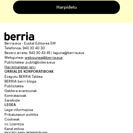
Berria.eus - Euskal Editorea SM
Telefonoa: 943 30 40 30
Bezero arreta: 943 30 43 45 | laguna@berria.eus
Webgunea:
webgunea@berria.eus
Publizitatea:
publi@bidera.eus
Harremanetan jarri
ORRIALDE KORPORATIBOAK
Ezagutu BERRIA Taldea
BERRIA berri bloga
Publizitatea
Galdera-erantzunak
Kontratazioak
Sarebide
LEGEA
Lege informazioa
Pribatutasun politika
Cookieak
cc Lizentzia
Kanal etikoa
BESTELAKO ZERBITZUAK