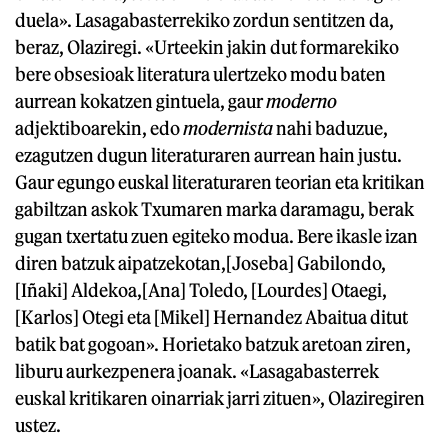
duela». Lasagabasterrekiko zordun sentitzen da,
beraz, Olaziregi. «Urteekin jakin dut formarekiko
bere obsesioak literatura ulertzeko modu baten
aurrean kokatzen gintuela, gaur
moderno
adjektiboarekin, edo
modernista
nahi baduzue,
ezagutzen dugun literaturaren aurrean hain justu.
Gaur egungo euskal literaturaren teorian eta kritikan
gabiltzan askok Txumaren marka daramagu, berak
gugan txertatu zuen egiteko modua. Bere ikasle izan
diren batzuk aipatzekotan,[Joseba] Gabilondo,
[Iñaki] Aldekoa,[Ana] Toledo, [Lourdes] Otaegi,
[Karlos] Otegi eta [Mikel] Hernandez Abaitua ditut
batik bat gogoan». Horietako batzuk aretoan ziren,
liburu aurkezpenera joanak. «Lasagabasterrek
euskal kritikaren oinarriak jarri zituen», Olaziregiren
ustez.