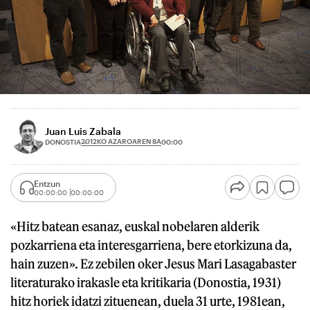
Juan Luis Zabala
2012KO AZAROAREN 8A
DONOSTIA
00:00
Entzun
00:00:00
00:00:00
«Hitz batean esanaz, euskal nobelaren alderik
pozkarriena eta interesgarriena, bere etorkizuna da,
hain zuzen». Ez zebilen oker Jesus Mari Lasagabaster
literaturako irakasle eta kritikaria (Donostia, 1931)
hitz horiek idatzi zituenean, duela 31 urte, 1981ean,