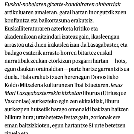
Euskal-nobelaren gizarte-kondairaren oinharriak
artikuluaren amaieran, garai hartan inor gutxik zuen
konfiantza eta baikortasuna erakutsiz.
Euskalliteraturaren azterketa kritiko eta
akademikoan aitzindari izateaz gain, ikasleengan
arrastoa utzi duen irakaslea izan da Lasagabaster, eta
badago esaterik arrasto horren bitartez euskal
narratibak zeukan etorkizun pozgarri hartan —hots,
egun daukan orainaldian—parte hartze garrantzitsua
duela. Hala erakutsi zuen herenegun Donostiako
Koldo Mitxelena kulturunean Ibai Iztuetaren
Jesus
Mari Lasagabasterrekin hizketan
liburua (Utriusque
Vasconiae) aurkezteko egin zen ekitaldiak, liburu
aurkezpen hutsetik harago omenaldi bat izan baitzen
bilkura hura; urtebetetze festaz gain, zorionak ere
eman baitzizkioten, egun hartantxe 81 urte betetzen
zituela eta.