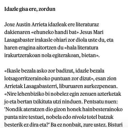
Idazle gisa ere, zordun
Joxe Austin Arrieta idazleak ere literaturaz
dakienaren «ehuneko handi bat» Jesus Mari
Lasagabaster irakasle ohiari zor diola uste du, eta
haren eragina aitortzen du «hala literatura
irakurtzerakoan nola egiterakoan, bietan».
«Ikasle bezala asko zor badizut, idazle bezala
lotsagorritzerainoko puntuan zor dizut», esan zion
Arrietak Lasagabasterri, liburuaren aurkezpenean.
«Nire lehenbiziko bi nobelez egin zenuen azterketak
jo eta bertan txikituta utzi ninduen. Pentsatu nuen:
'Nondik ateratzen dio gizon honek hainbesterainoko
punta nire testuei, nobela edo
nivola
totel batzuk
besterik ez dira eta?' Ba ez nonbait, zure ustez. Bisturi