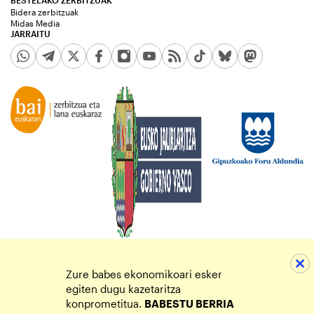
Bidera zerbitzuak
Midas Media
JARRAITU
Zure babes ekonomikoari esker
egiten dugu kazetaritza
konprometitua.
BABESTU BERRIA