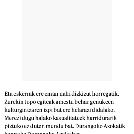
Eta eskerrak ere eman nahi dizkizut horregatik.
Zurekin topo egiteak amestu behar genukeen
kulturgintzaren izpi bat ere helarazi didalako.
Merezi dugu halako kasualitateek harridurarik
piztuko ez duten mundu bat. Durangoko Azokatik