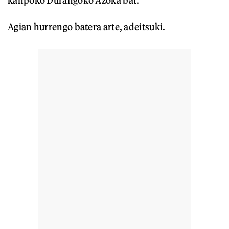
kanpoko Durangoko Azoka bat.
Agian hurrengo batera arte, adeitsuki.