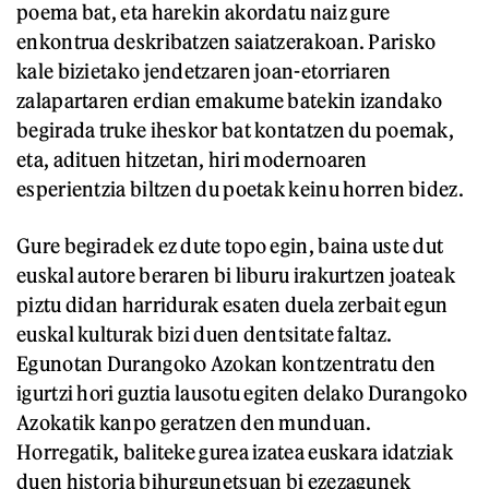
poema bat, eta harekin akordatu naiz gure
enkontrua deskribatzen saiatzerakoan. Parisko
kale bizietako jendetzaren joan-etorriaren
zalapartaren erdian emakume batekin izandako
begirada truke iheskor bat kontatzen du poemak,
eta, adituen hitzetan, hiri modernoaren
esperientzia biltzen du poetak keinu horren bidez.
Gure begiradek ez dute topo egin, baina uste dut
euskal autore beraren bi liburu irakurtzen joateak
piztu didan harridurak esaten duela zerbait egun
euskal kulturak bizi duen dentsitate faltaz.
Egunotan Durangoko Azokan kontzentratu den
igurtzi hori guztia lausotu egiten delako Durangoko
Azokatik kanpo geratzen den munduan.
Horregatik, baliteke gurea izatea euskara idatziak
duen historia bihurgunetsuan bi ezezagunek