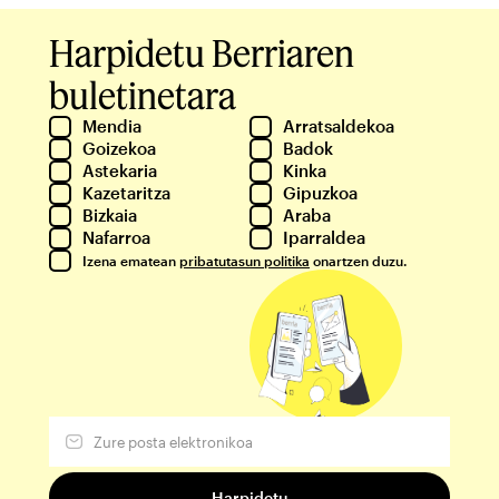
Harpidetu Berriaren
buletinetara
Mendia
Arratsaldekoa
Goizekoa
Badok
Astekaria
Kinka
Kazetaritza
Gipuzkoa
Bizkaia
Araba
Nafarroa
Iparraldea
Izena ematean
pribatutasun politika
onartzen duzu.