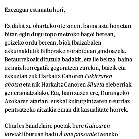
Ezezagun estimatu hori,
Ez dakit zu ohartuko ote zinen, baina aste honetan
bitan egin dugu topo metroko bagoi berean,
goizeko ordu berean, biok Ibaizabalen
eskuinaldetik Bilborako norabidean gindoazela.
Betaurrekoak dituzula badakit, eta ile beltza, baina
ez naiz horregatik gogoratzen zurekin, baizik eta
eskuetan zuk Harkaitz Canoren
Fakirraren
ahotsa
eta nik Harkaitz Canoren
Silueta
eleberriak
generamatzalako. Eta, hain zuzen ere, Durangoko
Azokaren atarian, euskal kulturgintzaren neurriaz
pentsatzeko aitzakia eman dit kasualitate horrek.
Charles Baudelaire poetak bere
Gaitzaren
loreak
liburuan badu
À une passante
izeneko