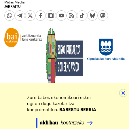
Midas Media
JARRAITU
Zure babes ekonomikoari esker
egiten dugu kazetaritza
konprometitua.
BABESTU BERRIA