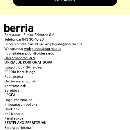
Berria.eus - Euskal Editorea SM
Telefonoa: 943 30 40 30
Bezero arreta: 943 30 43 45 | laguna@berria.eus
Webgunea:
webgunea@berria.eus
Publizitatea:
publi@bidera.eus
Harremanetan jarri
ORRIALDE KORPORATIBOAK
Ezagutu BERRIA Taldea
BERRIA berri bloga
Publizitatea
Galdera-erantzunak
Kontratazioak
Sarebide
LEGEA
Lege informazioa
Pribatutasun politika
Cookieak
cc Lizentzia
Kanal etikoa
BESTELAKO ZERBITZUAK
Bidera zerbitzuak