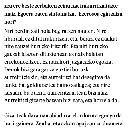
zeu ere beste zerbaiten zeinutzat irakurri zaituzte
maiz. Egoera baten sintomatzat. Ezerosoa egin zaizu
hori?
Niri berdin zait nola begiratzen nauten. Nire
liburuak ez ditut irakurtzen, eta, beraz, ez daukat
nire gauzei buruzko iritzirik. Eta niri buruzko
gauzak idazten dituztenean ez naiz haietan
errekonozitzen. Ez naiz hori juzgatzeko egokia.
Denok bizi gara gauza guztiei buruzko
aurreiritziekin, eta aurreiritzi bat desegitea da
tanke bat geldiaraztea baino zailagoa; eta nire
kasuan, ba bueno, aurreiritzi artean bizi naiz.
Aurreiritzi gizarte batean bizi gara, eta horrela da.
Gizarteak daraman abiadurarekin lotuta egongo da
hori, gainera. Zenbat eta azkarrago joan, orduan eta