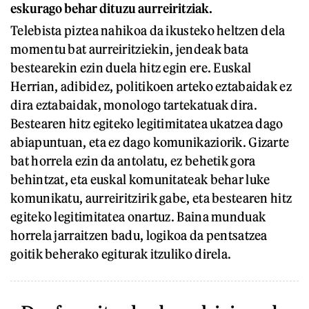
eskurago behar dituzu aurreiritziak.
Telebista piztea nahikoa da ikusteko heltzen dela
momentu bat aurreiritziekin, jendeak bata
bestearekin ezin duela hitz egin ere. Euskal
Herrian, adibidez, politikoen arteko eztabaidak ez
dira eztabaidak, monologo tartekatuak dira.
Bestearen hitz egiteko legitimitatea ukatzea dago
abiapuntuan, eta ez dago komunikaziorik. Gizarte
bat horrela ezin da antolatu, ez behetik gora
behintzat, eta euskal komunitateak behar luke
komunikatu, aurreiritzirik gabe, eta bestearen hitz
egiteko legitimitatea onartuz. Baina munduak
horrela jarraitzen badu, logikoa da pentsatzea
goitik beherako egiturak itzuliko direla.