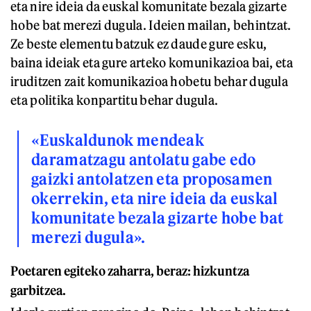
eta nire ideia da euskal komunitate bezala gizarte
hobe bat merezi dugula. Ideien mailan, behintzat.
Ze beste elementu batzuk ez daude gure esku,
baina ideiak eta gure arteko komunikazioa bai, eta
iruditzen zait komunikazioa hobetu behar dugula
eta politika konpartitu behar dugula.
«Euskaldunok mendeak
daramatzagu antolatu gabe edo
gaizki antolatzen eta proposamen
okerrekin, eta nire ideia da euskal
komunitate bezala gizarte hobe bat
merezi dugula».
Poetaren egiteko zaharra, beraz: hizkuntza
garbitzea.