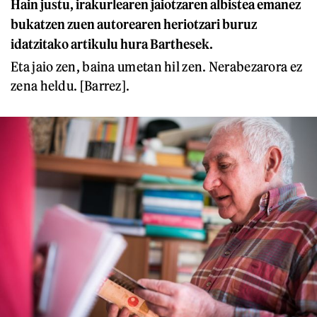
Hain justu, irakurlearen jaiotzaren albistea emanez
bukatzen zuen autorearen heriotzari buruz
idatzitako artikulu hura Barthesek.
Eta jaio zen, baina umetan hil zen. Nerabezarora ez
zena heldu. [Barrez].