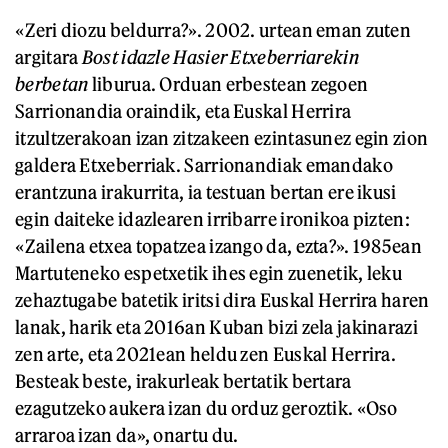
«Zeri diozu beldurra?». 2002. urtean eman zuten
argitara
Bost idazle Hasier Etxeberriarekin
berbetan
liburua. Orduan erbestean zegoen
Sarrionandia oraindik, eta Euskal Herrira
itzultzerakoan izan zitzakeen ezintasunez egin zion
galdera Etxeberriak. Sarrionandiak emandako
erantzuna irakurrita, ia testuan bertan ere ikusi
egin daiteke idazlearen irribarre ironikoa pizten:
«Zailena etxea topatzea izango da, ezta?». 1985ean
Martuteneko espetxetik ihes egin zuenetik, leku
zehaztugabe batetik iritsi dira Euskal Herrira haren
lanak, harik eta 2016an Kuban bizi zela jakinarazi
zen arte, eta 2021ean heldu zen Euskal Herrira.
Besteak beste, irakurleak bertatik bertara
ezagutzeko aukera izan du orduz geroztik. «Oso
arraroa izan da», onartu du.