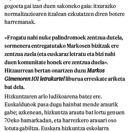
gogoeta gai izan duen sakoneko gaia: itxurazko
normalizazioaren itzalean ezkutatzen diren botere
harremanak.
«Frogatu nahi nuke palindromoek zentzua dutela,
sormenera entregatutako Markosen bizitzak ere
zentzua zuela (eta euskaraz letratu eta bizi nahi
duen komunitate honek ere zentzua duela».
Hitzaurrean bertan onartzen duzu
Markos
Gimenoren 101 letrakartel
liburua erreskate ariketa
bat dela.
Hizkuntzaren arlo ludikoarena batez ere.
Euskaldunok pasa dugu hainbat mende araurik
gabe; azkenean, hizkuntza arautu bat lortu genuen
70eko hamarkadan, eta harrezkero arauari oso
lotuta gabiltza. Euskara hizkuntza eskolarra