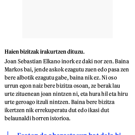
Haien bizitzak irakurtzen dituzu.
Joan Sebastian Elkano inork ez daki nor zen. Baina
Markos bai, jende askok ezagutu zuen edo pasa zen
bere albotik ezagutu gabe, baina nik ez. Ni oso
urrun egon naiz bere bizitza osoan, ze berak lau
urte zituenean joan nintzen ni, eta hura hil eta hiru
urte geroago itzuli nintzen. Baina bere bizitza
ikertzen nik errekuperatu dut edo ikasi dut
belaunaldi horren istorioa.