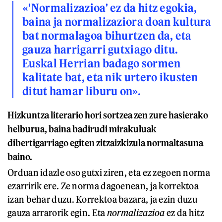
«'Normalizazioa' ez da hitz egokia,
baina ja normalizaziora doan kultura
bat normalagoa bihurtzen da, eta
gauza harrigarri gutxiago ditu.
Euskal Herrian badago sormen
kalitate bat, eta nik urtero ikusten
ditut hamar liburu on».
Hizkuntza literario hori sortzea zen zure hasierako
helburua, baina badirudi mirakuluak
dibertigarriago egiten zitzaizkizula normaltasuna
baino.
Orduan idazle oso gutxi ziren, eta ez zegoen norma
ezarririk ere. Ze norma dagoenean, ja korrektoa
izan behar duzu. Korrektoa bazara, ja ezin duzu
gauza arrarorik egin. Eta
normalizazioa
ez da hitz