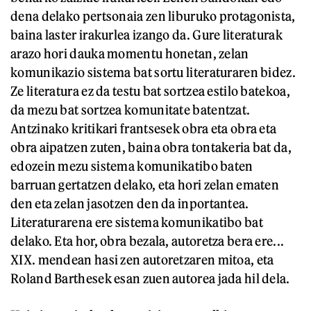
dena delako pertsonaia zen liburuko protagonista,
baina laster irakurlea izango da. Gure literaturak
arazo hori dauka momentu honetan, zelan
komunikazio sistema bat sortu literaturaren bidez.
Ze literatura ez da testu bat sortzea estilo batekoa,
da mezu bat sortzea komunitate batentzat.
Antzinako kritikari frantsesek obra eta obra eta
obra aipatzen zuten, baina obra tontakeria bat da,
edozein mezu sistema komunikatibo baten
barruan gertatzen delako, eta hori zelan ematen
den eta zelan jasotzen den da inportantea.
Literaturarena ere sistema komunikatibo bat
delako. Eta hor, obra bezala, autoretza bera ere...
XIX. mendean hasi zen autoretzaren mitoa, eta
Roland Barthesek esan zuen autorea jada hil dela.