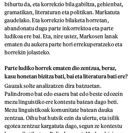
bihurtu da, eta korrekzio bila gabiltza, gehienbat,
gramatikan, literaturan eta politikan. Markatuta
gaudelako. Eta korrekzio bilaketa horretan,
abandonatu dugu parte inkorrektoa eta parte
ludikoa ere bai. Eta, nire ustez, Markosen lanak
ematen du aukera parte hori errekuperatzeko eta
horrekin jolasteko.
Parte ludiko horrek ematen dio zentzua, beraz,
kasu honetan bizitza bati, bai eta literatura bati ere?
Gauzak solte analizatzen dira batzuetan.
Palindromo bat edo esaera bat edo beste edozein
mezu linguistiko ere kontestu batean dago beti.
Mezu linguistikoak komunitate batean dauka
zentzua. Oihu bat hutsik ezin da ulertu, eta isilik
egotea zentzuz kargatuta dago, segun ze kontestu