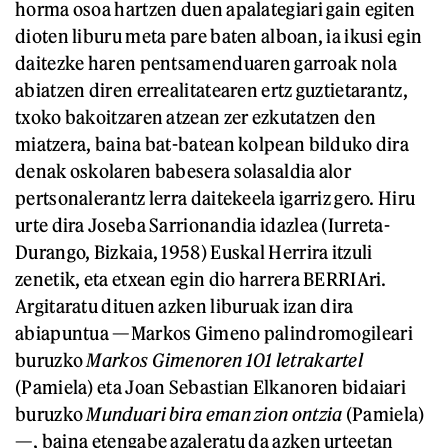
horma osoa hartzen duen apalategiari gain egiten
dioten liburu meta pare baten alboan, ia ikusi egin
daitezke haren pentsamenduaren garroak nola
abiatzen diren errealitatearen ertz guztietarantz,
txoko bakoitzaren atzean zer ezkutatzen den
miatzera, baina bat-batean kolpean bilduko dira
denak oskolaren babesera solasaldia alor
pertsonalerantz lerra daitekeela igarriz gero. Hiru
urte dira Joseba Sarrionandia idazlea (Iurreta-
Durango, Bizkaia, 1958) Euskal Herrira itzuli
zenetik, eta etxean egin dio harrera BERRIAri.
Argitaratu dituen azken liburuak izan dira
abiapuntua —Markos Gimeno palindromogileari
buruzko
Markos Gimenoren 101 letrakartel
(Pamiela) eta Joan Sebastian Elkanoren bidaiari
buruzko
Munduari bira eman zion ontzia
(Pamiela)
—, baina etengabe azaleratu da azken urteetan