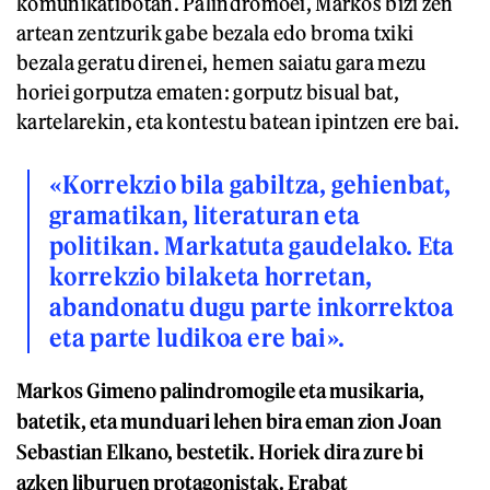
komunikatibotan. Palindromoei, Markos bizi zen
artean zentzurik gabe bezala edo broma txiki
bezala geratu direnei, hemen saiatu gara mezu
horiei gorputza ematen: gorputz bisual bat,
kartelarekin, eta kontestu batean ipintzen ere bai.
«Korrekzio bila gabiltza, gehienbat,
gramatikan, literaturan eta
politikan. Markatuta gaudelako. Eta
korrekzio bilaketa horretan,
abandonatu dugu parte inkorrektoa
eta parte ludikoa ere bai».
Markos Gimeno palindromogile eta musikaria,
batetik, eta munduari lehen bira eman zion Joan
Sebastian Elkano, bestetik. Horiek dira zure bi
azken liburuen protagonistak. Erabat