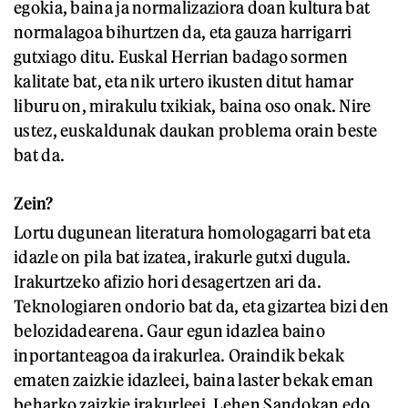
egokia, baina ja normalizaziora doan kultura bat
normalagoa bihurtzen da, eta gauza harrigarri
gutxiago ditu. Euskal Herrian badago sormen
kalitate bat, eta nik urtero ikusten ditut hamar
liburu on, mirakulu txikiak, baina oso onak. Nire
ustez, euskaldunak daukan problema orain beste
bat da.
Zein?
Lortu dugunean literatura homologagarri bat eta
idazle on pila bat izatea, irakurle gutxi dugula.
Irakurtzeko afizio hori desagertzen ari da.
Teknologiaren ondorio bat da, eta gizartea bizi den
belozidadearena. Gaur egun idazlea baino
inportanteagoa da irakurlea. Oraindik bekak
ematen zaizkie idazleei, baina laster bekak eman
beharko zaizkie irakurleei. Lehen Sandokan edo