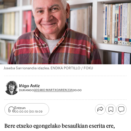
Joseba Sarrionandia idazlea. ENDIKA PORTILLO / FOKU
Iñigo Astiz
2024KO MARTXOAREN 23A
DURANGO
20:00
Entzun
00:00:00
00:19:09
Bere etxeko egongelako besaulkian eserita ere,