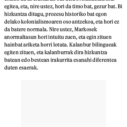
egitea, eta, nire ustez, hori da timo bat, gezur bat. Bi
hizkuntza ditugu, prozesu historiko bat egon
delako kolonialismoaren oso antzekoa, eta hori ez
da batere normala. Nire ustez, Markosek
anormaltasun hori intuitu zuen, eta egin zituen
hainbat ariketa horri lotuta. Kalanbur bilingueak
egiten zituen, eta kalanburrak dira hizkuntza
batean edo bestean irakurrita esanahi diferentea
duten esaerak.