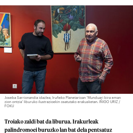
Joseba Sarrionandia idazlea, Iruñeko Planetarioan 'Munduari bira eman
zion ontzia' liburuko ilustrazioekin osatutako erakusketan. IÑIGO URIZ /
FOKU
Troiako zaldi bat da liburua. Irakurleak
palindromoei buruzko lan bat dela pentsatuz