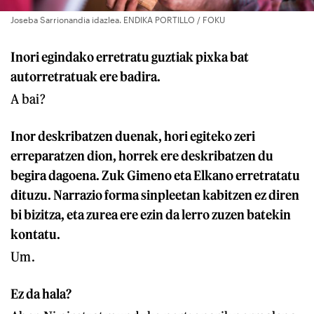
Joseba Sarrionandia idazlea. ENDIKA PORTILLO / FOKU
Inori egindako erretratu guztiak pixka bat
autorretratuak ere badira.
A bai?
Inor deskribatzen duenak, hori egiteko zeri
erreparatzen dion, horrek ere deskribatzen du
begira dagoena. Zuk Gimeno eta Elkano erretratatu
dituzu. Narrazio forma sinpleetan kabitzen ez diren
bi bizitza, eta zurea ere ezin da lerro zuzen batekin
kontatu.
Um.
Ez da hala?