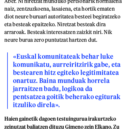
Aber. Ni niretzat munduko pertsonarik normalena
naiz, zentzuzkoena, lasaiena, eta hortik ematen
diot neure buruari autoritatea besteei begiratzeko
eta besteak epaitzeko. Niretzat besteak dira
arraroak. Besteak interesatzen zaizkit niri. Nik
neure burua zero puntutzat hartzen dut.
«Euskal komunitateak behar luke
komunikatu, aurreiritzirik gabe, eta
bestearen hitz egiteko legitimitatea
onartuz. Baina munduak horrela
jarraitzen badu, logikoa da
pentsatzea goitik beherako egiturak
itzuliko direla».
Haien gainetik dagoen testuingurua irakurtzeko
zeinutzat baliatzen dituzu Gimeno zein Elkano. Zu