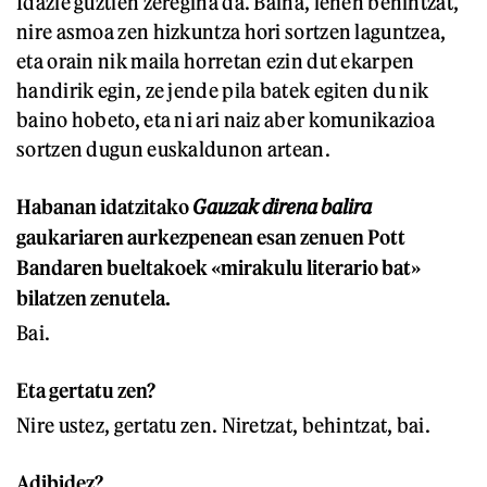
Idazle guztien zeregina da. Baina, lehen behintzat,
nire asmoa zen hizkuntza hori sortzen laguntzea,
eta orain nik maila horretan ezin dut ekarpen
handirik egin, ze jende pila batek egiten du nik
baino hobeto, eta ni ari naiz aber komunikazioa
sortzen dugun euskaldunon artean.
Habanan idatzitako
Gauzak direna balira
gaukariaren aurkezpenean esan zenuen Pott
Bandaren bueltakoek «mirakulu literario bat»
bilatzen zenutela.
Bai.
Eta gertatu zen?
Nire ustez, gertatu zen. Niretzat, behintzat, bai.
Adibidez?