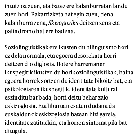
intuizioa zuen, eta batez ere kalanburretan landu
zuen hori. Bakarrizketa bat egin zuen, dena
kalanburra zena,
Skizopoziks
deitzen zena eta
palindromo bat ere badena.
Soziolinguistikak ere ikusten du bilinguismo hori
ez dela normala, eta egoera desorekatu horri
deitzen dio diglosia. Botere harremanen
ikuspegitik ikusten du hori soziolinguistikak, baina
egoera horrek sortzen du identitate bikoitz bat, eta
psikologiaren ikuspegitik, identitate kultural
eszinditu bat bada, horri deitu behar zaio
eskizoglosia. Eta liburuan esaten dudana da
euskaldunok eskizoglosia batean bizi garela,
identitate zatituekin, eta horren sintoma pila bat
ditugula.