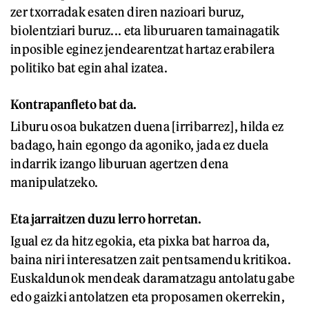
zer txorradak esaten diren nazioari buruz,
biolentziari buruz... eta liburuaren tamainagatik
inposible eginez jendearentzat hartaz erabilera
politiko bat egin ahal izatea.
Kontrapanfleto bat da.
Liburu osoa bukatzen duena [irribarrez], hilda ez
badago, hain egongo da agoniko, jada ez duela
indarrik izango liburuan agertzen dena
manipulatzeko.
Eta jarraitzen duzu lerro horretan.
Igual ez da hitz egokia, eta pixka bat harroa da,
baina niri interesatzen zait pentsamendu kritikoa.
Euskaldunok mendeak daramatzagu antolatu gabe
edo gaizki antolatzen eta proposamen okerrekin,