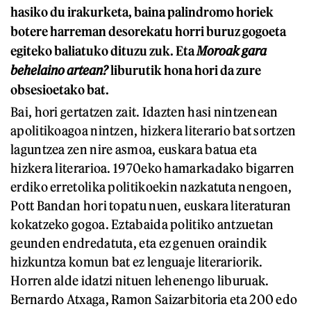
hasiko du irakurketa, baina palindromo horiek
botere harreman desorekatu horri buruz gogoeta
egiteko baliatuko dituzu zuk. Eta
Moroak gara
behelaino artean?
liburutik hona hori da zure
obsesioetako bat.
Bai, hori gertatzen zait. Idazten hasi nintzenean
apolitikoagoa nintzen, hizkera literario bat sortzen
laguntzea zen nire asmoa, euskara batua eta
hizkera literarioa. 1970eko hamarkadako bigarren
erdiko erretolika politikoekin nazkatuta nengoen,
Pott Bandan hori topatu nuen, euskara literaturan
kokatzeko gogoa. Eztabaida politiko antzuetan
geunden endredatuta, eta ez genuen oraindik
hizkuntza komun bat ez lenguaje literariorik.
Horren alde idatzi nituen lehenengo liburuak.
Bernardo Atxaga, Ramon Saizarbitoria eta 200 edo