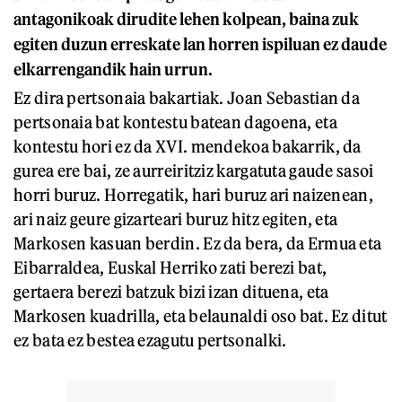
antagonikoak dirudite lehen kolpean, baina zuk
egiten duzun erreskate lan horren ispiluan ez daude
elkarrengandik hain urrun.
Ez dira pertsonaia bakartiak. Joan Sebastian da
pertsonaia bat kontestu batean dagoena, eta
kontestu hori ez da XVI. mendekoa bakarrik, da
gurea ere bai, ze aurreiritziz kargatuta gaude sasoi
horri buruz. Horregatik, hari buruz ari naizenean,
ari naiz geure gizarteari buruz hitz egiten, eta
Markosen kasuan berdin. Ez da bera, da Ermua eta
Eibarraldea, Euskal Herriko zati berezi bat,
gertaera berezi batzuk bizi izan dituena, eta
Markosen kuadrilla, eta belaunaldi oso bat. Ez ditut
ez bata ez bestea ezagutu pertsonalki.