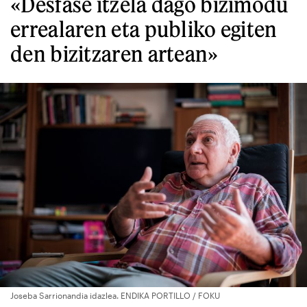
«Desfase itzela dago bizimodu
errealaren eta publiko egiten
den bizitzaren artean»
Joseba Sarrionandia idazlea. ENDIKA PORTILLO / FOKU