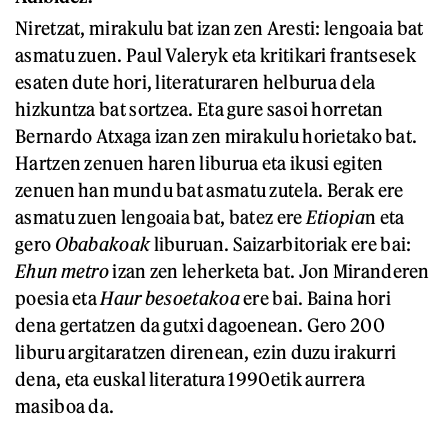
Niretzat, mirakulu bat izan zen Aresti: lengoaia bat
asmatu zuen. Paul Valeryk eta kritikari frantsesek
esaten dute hori, literaturaren helburua dela
hizkuntza bat sortzea. Eta gure sasoi horretan
Bernardo Atxaga izan zen mirakulu horietako bat.
Hartzen zenuen haren liburua eta ikusi egiten
zenuen han mundu bat asmatu zutela. Berak ere
asmatu zuen lengoaia bat, batez ere
Etiopia
n eta
gero
Obabakoak
liburuan. Saizarbitoriak ere bai:
Ehun metro
izan zen leherketa bat. Jon Miranderen
poesia eta
Haur besoetakoa
ere bai. Baina hori
dena gertatzen da gutxi dagoenean. Gero 200
liburu argitaratzen direnean, ezin duzu irakurri
dena, eta euskal literatura 1990etik aurrera
masiboa da.