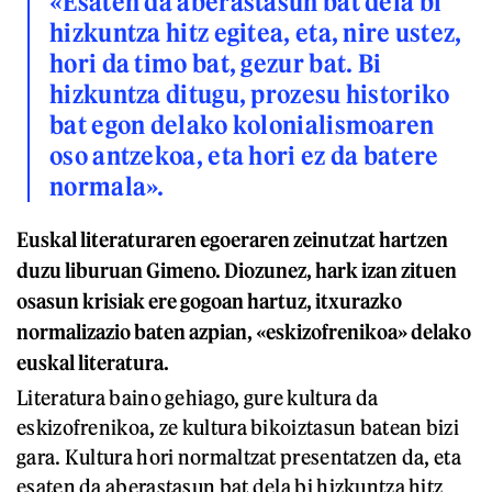
«Esaten da aberastasun bat dela bi
hizkuntza hitz egitea, eta, nire ustez,
hori da timo bat, gezur bat. Bi
hizkuntza ditugu, prozesu historiko
bat egon delako kolonialismoaren
oso antzekoa, eta hori ez da batere
normala».
Euskal literaturaren egoeraren zeinutzat hartzen
duzu liburuan Gimeno. Diozunez, hark izan zituen
osasun krisiak ere gogoan hartuz, itxurazko
normalizazio baten azpian, «eskizofrenikoa» delako
euskal literatura.
Literatura baino gehiago, gure kultura da
eskizofrenikoa, ze kultura bikoiztasun batean bizi
gara. Kultura hori normaltzat presentatzen da, eta
esaten da aberastasun bat dela bi hizkuntza hitz