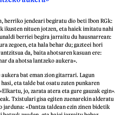
, herriko jendeari begiratu dio beti Ibon RGk:
ikusten nituen jotzen, eta haiek imitatu nahi
unaldi berriei begira jarraitu du hausnarrean:
ra zegoen, eta hala behar du; gazteei hori
rantzitsua da, baita ahotsaren kasuan ere:
har da ahotsa lantzeko aukera».
aukera bat eman zion gitarrari. Lagun
 hasi, eta talde bat osatu zuten punkaren
 «Elkartu, jo, zarata atera eta gure gauzak egin»
eak. Txistulari gisa egiten zuenarekin alderatu
o jarduna: «Dantza taldean ezin zinen bidetik
xi batzuk zeuden, eta haiei jarraitu behar