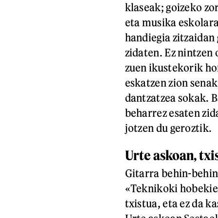
klaseak; goizeko zor
eta musika eskolara
handiegia zitzaidan
zidaten. Ez nintzen 
zuen ikustekorik ho
eskatzen zion senak
dantzatzea sokak. B
beharrez esaten zid
jotzen du geroztik.
Urte askoan, txi
Gitarra behin-behing
«Teknikoki hobeki
txistua, eta ez da k