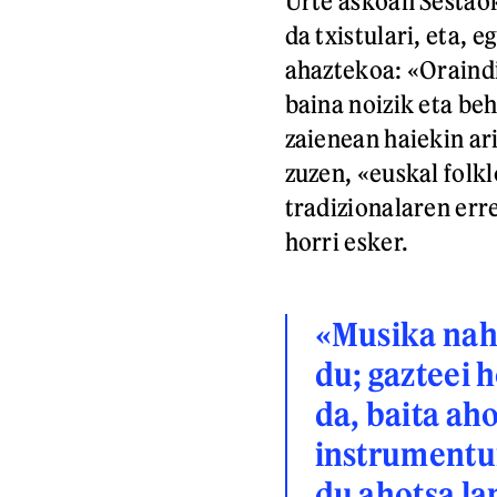
Urte askoan Sestaok
da txistulari, eta, 
ahaztekoa: «Oraindik
baina noizik eta be
zaienean haiekin ari
zuzen, «euskal folk
tradizionalaren erre
horri esker.
«Musika nahi
du; gazteei 
da, baita ah
instrumentu
du ahotsa l