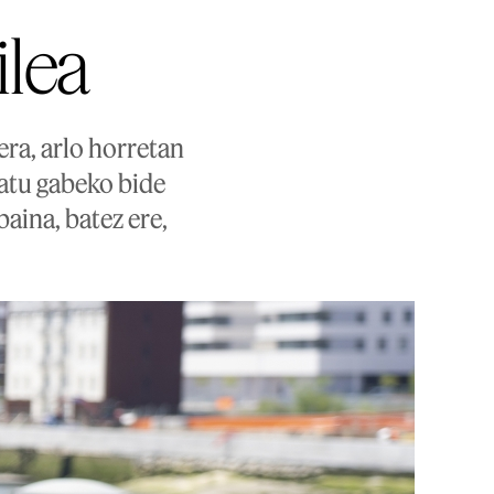
ilea
era, arlo horretan
ratu gabeko bide
aina, batez ere,