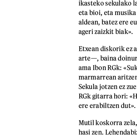
ikasteko sekulako l
eta bioi, eta musika
aldean, batez ere e
ageri zaizkit biak».
Etxean diskorik ez 
arte—, baina doinuri
ama Ibon RGk: «Suk
marmarrean aritzen 
Sekula jotzen ez zu
RGk gitarra hori: «H
ere erabiltzen dut».
Mutil koskorra zela,
hasi zen. Lehendabi