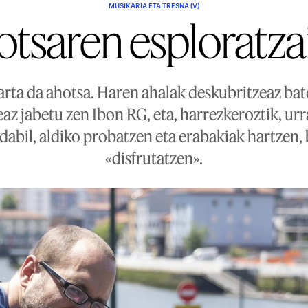
MUSIKARIA ETA TRESNA (V)
tsaren esploratza
rta da ahotsa. Haren ahalak deskubritzeaz bat
z jabetu zen Ibon RG, eta, harrezkeroztik, ur
abil, aldiko probatzen eta erabakiak hartzen, b
«disfrutatzen».