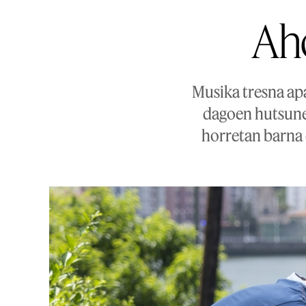
Aho
Musika tresna apa
dagoen hutsunea
horretan barna d