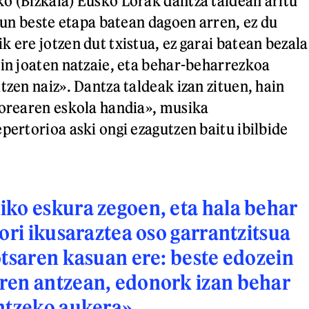
o (Bizkaia) Eusko Lorak dantza taldean aritu
egun beste etapa batean dagoen arren, ez du
 ere jotzen dut txistua, ez garai batean bezala
hin joaten natzaie, eta behar-beharrezkoa
tzen naiz». Dantza taldeak izan zituen, hain
lorearen eskola handia», musika
pertorioa aski ongi ezagutzen baitu ibilbide
ko eskura zegoen, eta hala behar
hori ikusaraztea oso garrantzitsua
otsaren kasuan ere: beste edozein
ren antzean, edonork izan behar
antzeko aukera»