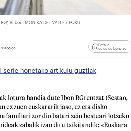
n RG', Bilbon. MONIKA DEL VALLE / FOKU
Entzun
 30A
05:00
00:00:00
00:13:30
ri serie honetako artikulu guztiak
k lotura handia dute Ibon RGrentzat (Sestao,
an ez zuen euskararik jaso, ez eta disko
a familiari zor dio batari zein besteari lotzeko
bideak zabalik izan ditu txikitandik: «Euskara