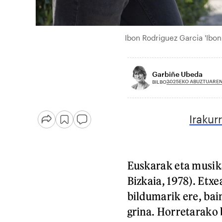
Ibon Rodriguez Garcia 'Ibo
Garbiñe Ubeda
2025EKO ABUZTUAREN
BILBO
Irakur
Euskarak eta musika
Bizkaia, 1978). Etxe
bildumarik ere, bain
grina. Horretarako 