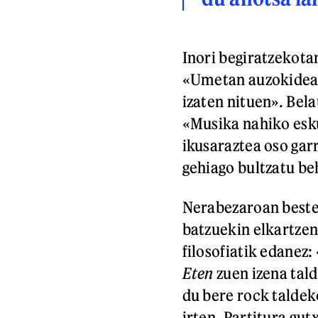
Inori begiratzekotan
«Umetan auzokideak 
izaten nituen». Bela
«Musika nahiko esku
ikusaraztea oso gar
gehiago bultzatu be
Nerabezaroan beste 
batzuekin elkartzen
filosofiatik edanez:
Eten
zuen izena tald
du bere rock taldek
irten. Partitura gut