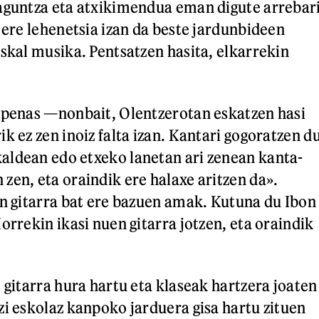
aguntza eta atxikimendua eman digute arrebar
 ere lehenetsia izan da beste jardunbideen
uskal musika. Pentsatzen hasita, elkarrekin
apenas —nonbait, Olentzerotan eskatzen hasi
k ez zen inoiz falta izan. Kantari gogoratzen d
aldean edo etxeko lanetan ari zenean kanta-
zen, eta oraindik ere halaxe aritzen da».
en gitarra bat ere bazuen amak. Kutuna du Ibon
orrekin ikasi nuen gitarra jotzen, eta oraindik
 gitarra hura hartu eta klaseak hartzera joaten
zi eskolaz kanpoko jarduera gisa hartu zituen