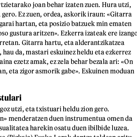
tzietarako joan behar izaten zuen. Hura utzi,
 gero. Ez zuen, ordea, askorik iraun: «Gitarra
 garai hartan, eta posizio batzuek min ematen
oso gustura aritzen». Ezkerra izateak ere izang
rretan. Gitarra hartu, eta alderantzikatzea
, hau da, mastari eskuinez heldu eta ezkerrez
aina ezetz amak, ez zela behar bezala ari: «On
an, eta zigor asmorik gabe». Eskuinen moduan
stulari
oz utzi, eta txistuari heldu zion gero.
en» menderatzen duen instrumentua omen da
asualitatea harekin osatu duen ibilbide luzea.