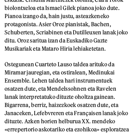
biolontxeloa eta Ismael Gilek pianoa joko dute.
Pianoa izango da, hain justu, asteazkeneko
protagonista. Asier Oroz pianistak, Bachen,
Schuberten, Scriabinen eta Dutilleuxen lanak joko
ditu. Oroz saritua izan da Euskadiko Gazte
Musikariak eta Mataro Hiria lehiaketetan.
Ostegunean Cuarteto Lauso taldea arituko da
Miramar jauregian, eta ostiralean, Medinukai
Ensemble. Lehen taldea hari instrumentuek
osatzen dute, eta Mendelssohnen eta Ravelen
lanak interpretatuko dituzte oholtza gainean.
Bigarrena, berriz, haizezkoek osatzen dute, eta
Janaceken, Lefebvreren eta Françaisen lanak joko
dituzte. Azken horien helburua XX. mendeko
«errepertorio askotariko eta ezohikoa» esploratzea