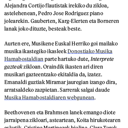
Alejandra Cortijo flautistak irekiko du zikloa,
astelehenean, Pedro Jose Rodriguez piano
jolearekin. Gauberten, Karg-Elerten eta Borneren
lanak joko dituzte, besteak beste.
Aurten ere, Musikene Euskal Herriko goi mailako
musika ikastegiko ikasleek
Donostiako Musika
Hamabostaldian
parte hartuko dute,
Interprete
gazteak
zikloan. Oraindik ikasten ari diren
musikari gazteentzako ekitaldia da, izatez.
Emanaldi guztiak Miramar jauregian izango dira,
arratsaldeko zazpietan. Sarrerak salgai daude
Musika Hamabostaldiaren webgunean
.
Beethovenen eta Brahmsen lanek emango diote
jarraipena zikloari, asteartean, Koita hirukotearen
eskutik. Cristina Martinezek
biolina, Clara Torok