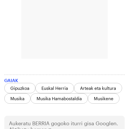
GAIAK
Gipuzkoa
Euskal Herria
Arteak eta kultura
Musika
Musika Hamabostaldia
Musikene
Aukeratu
BERRIA
gogoko iturri gisa Googlen.