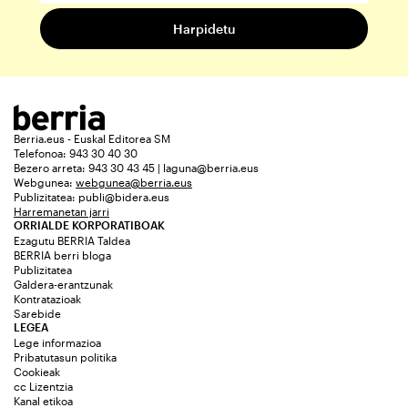
Berria.eus - Euskal Editorea SM
Telefonoa: 943 30 40 30
Bezero arreta: 943 30 43 45 | laguna@berria.eus
Webgunea:
webgunea@berria.eus
Publizitatea:
publi@bidera.eus
Harremanetan jarri
ORRIALDE KORPORATIBOAK
Ezagutu BERRIA Taldea
BERRIA berri bloga
Publizitatea
Galdera-erantzunak
Kontratazioak
Sarebide
LEGEA
Lege informazioa
Pribatutasun politika
Cookieak
cc Lizentzia
Kanal etikoa