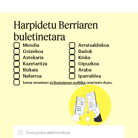
Harpidetu Berriaren
buletinetara
Mendia
Arratsaldekoa
Goizekoa
Badok
Astekaria
Kinka
Kazetaritza
Gipuzkoa
Bizkaia
Araba
Nafarroa
Iparraldea
Izena ematean
pribatutasun politika
onartzen duzu.