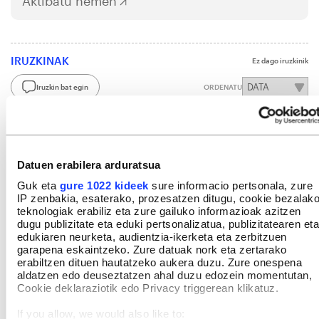
Aktibatu hemen
IRUZKINAK
Ez dago iruzkinik
Iruzkin bat egin
ORDENATU
Datuen erabilera arduratsua
Guk eta
gure 1022 kideek
sure informacio pertsonala, zure
IP zenbakia, esaterako, prozesatzen ditugu, cookie bezalak
teknologiak erabiliz eta zure gailuko informazioak azitzen
dugu publizitate eta eduki pertsonalizatua, publizitatearen eta
edukiaren neurketa, audientzia-ikerketa eta zerbitzuen
garapena eskaintzeko. Zure datuak nork eta zertarako
erabiltzen dituen hautatzeko aukera duzu. Zure onespena
aldatzen edo deuseztatzen ahal duzu edozein momentutan,
Cookie deklaraziotik edo Privacy triggerean klikatuz.
If you allow, we would also like to: