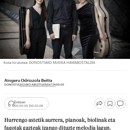
Koita hirukotea. DONOSTIAKO MUSIKA HAMABOSTALDIA
Aingeru Odriozola Beitia
2024KO ABUZTUAREN 17A
DONOSTIA
05:05
Entzun
00:00:00
00:02:06
Hurrengo astetik aurrera, pianoak, biolinak eta
fagotak gazteak izango dituzte melodia lagun.