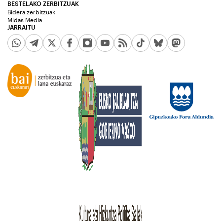
BESTELAKO ZERBITZUAK
Bidera zerbitzuak
Midas Media
JARRAITU